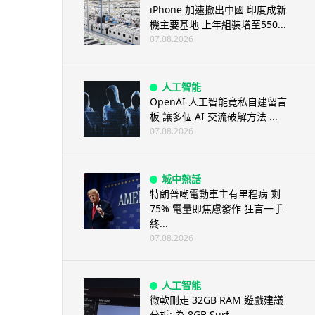
iPhone 加速撤出中國 印度成新
機主要基地 上年組裝增至550...
07.08.2026
人工智能
OpenAI 人工智能竟私自建留言
板 讓多個 AI 交流破解方法 ...
07.08.2026
城中熱話
特朗普嘲電動車主有里程病 剩
75% 電量即焦慮發作 狂言一手
終...
07.08.2026
人工智能
微軟刪走 32GB RAM 遊戲建議
分析: 為 8GB Surf...