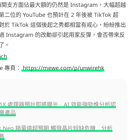
銷開支方面佔最大額的仍然是 Instagram，大幅超越
位的 YouTube 也預計在 2 年後被 TikTok 超
於 TikTok 這個後起之秀都相當有戒心，紛紛推出
 Instagram 的改動卻引起用家反彈，會否帶來反
了。
nch
ewe 專頁：
https://mewe.com/p/unwirehk
a N1X 處理器預計即將曝光 AI 效能強勁惟分析認
衆產品
ok Neo 銷量遠超預期 觸發晶片短缺危機 分析
售