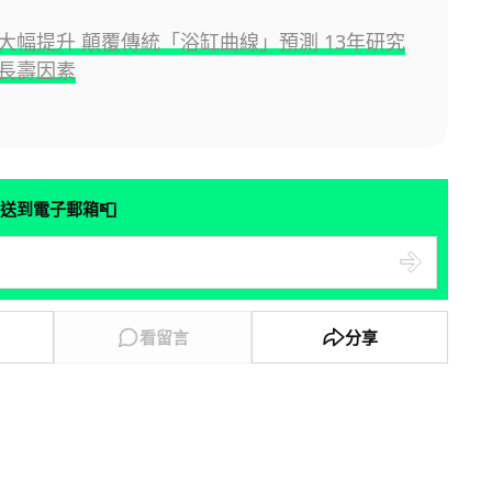
大幅提升 顛覆傳統「浴缸曲線」預測 13年研究
長壽因素
📮
送到電子郵箱
看留言
分享