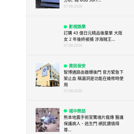
07.08.2026
影視娛樂
訂購 43 億日元精品後棄單 大阪
女 2 年後終被捕 涉海賊王...
07.08.2026
資訊保安
智博通路由器爆後門 官方緊急下
架止血 稱漏洞是功能在維修時使
用
07.08.2026
城中熱話
熊本地震手術室驚魂片瘋傳 醫護
保護病人、逃生門 網民讚值得
尊...