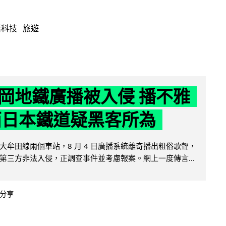
活科技
旅遊
岡地鐵廣播被入侵 播不雅
西日本鐵道疑黑客所為
大牟田線兩個車站，8 月 4 日廣播系統離奇播出粗俗歌聲，
第三方非法入侵，正調查事件並考慮報案。網上一度傳言...
分享