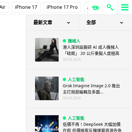
Air
iPhone 17
iPhone 17 Pro
AirPods Pro 3
Ap
大平台
最新文章
全部
機械人
港人深圳設廠研 AI 成人機械人
「硅姬」 20 公斤重擬人度極高
08.08.2026
人工智能
Grok Imagine Image 2.0 推出
主打局部編輯及多圖...
08.08.2026
人工智能
低價不再！DeepSeek 大幅加價
在即 低價搶客反釀運算資源告急