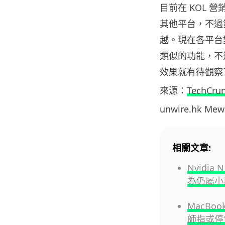
目前在 KOL 營
其他平台，不過第二
越。現在各平台對
類似的功能，不過
效果就有待觀察
來源：
TechCru
unwire.hk M
相關文章:
Nvidi
為仍屬小
MacBo
師指或停