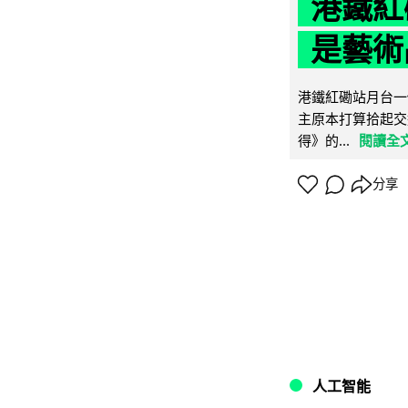
港鐵紅
是藝術
港鐵紅磡站月台一
主原本打算拾起交
得》的...
閱讀全
分享
人工智能