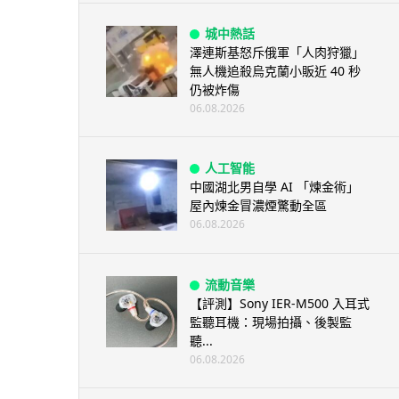
城中熱話
澤連斯基怒斥俄軍「人肉狩獵」
無人機追殺烏克蘭小販近 40 秒
仍被炸傷
06.08.2026
人工智能
中國湖北男自學 AI 「煉金術」
屋內煉金冒濃煙驚動全區
06.08.2026
流動音樂
【評測】Sony IER-M500 入耳式
監聽耳機：現場拍攝、後製監
聽...
06.08.2026