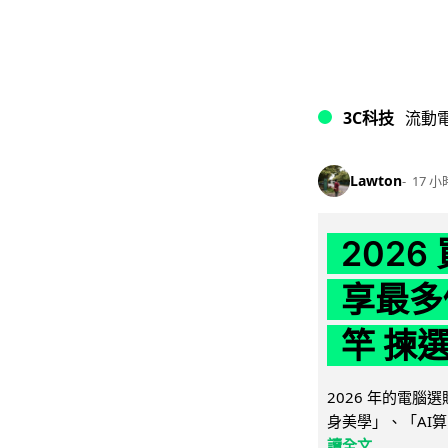
3C科技
流動
Lawton
17 小
202
享最多
竿 揀
2026 年的電
身美學」、「AI算
讀全文