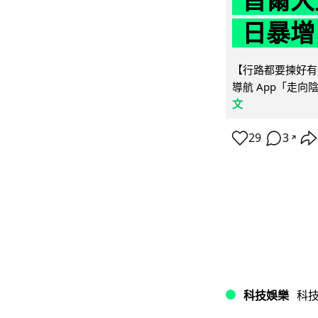
首爾大
日暴增
【行路都要揀好有遮
導航 App「走向
文
29
3
↗
科技娛樂
科