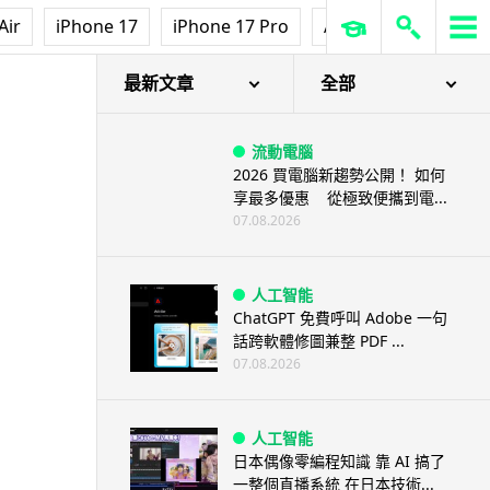
Air
iPhone 17
iPhone 17 Pro
AirPods Pro 3
Ap
最新文章
全部
流動電腦
2026 買電腦新趨勢公開！ 如何
享最多優惠 從極致便攜到電...
07.08.2026
人工智能
ChatGPT 免費呼叫 Adobe 一句
話跨軟體修圖兼整 PDF ...
07.08.2026
人工智能
日本偶像零編程知識 靠 AI 搞了
一整個直播系統 在日本技術...