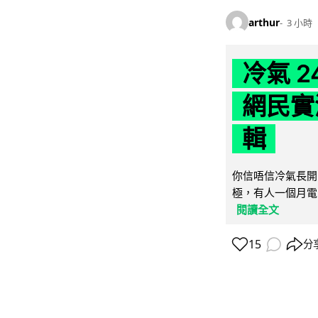
arthur
3 小時
冷氣 
網民實
輯
你信唔信冷氣長開
極，有人一個月電費
閱讀全文
15
分