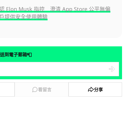
否認 Elon Musk 指控 澄清 App Store 公平無偏
戶提供安全使用體驗
📮
送到電子郵箱
看留言
分享