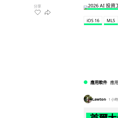
分享
iOS 16
MLS
應用軟件
應
Lawton
1 小時