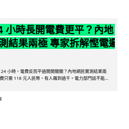
24 小時長開電費更平？內地
測結果兩極 專家拆解慳電邏
 24 小時，電費反而平過開開關關？內地網民實測結果兩
只需 118 元人民幣，有人飆到過千。電力部門話不能...
享