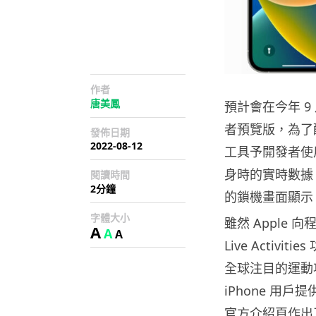
作者
唐美鳳
預計會在今年 9 
者預覽版，為了配合全
發佈日期
2022-08-12
工具予開發者使用。
身時的實時數據、
閱讀時間
2分鐘
的鎖機畫面顯示
字體大小
雖然 Apple
A
A
A
Live Activ
全球注目的運動項目
iPhone 用戶提
官方介紹頁作出了