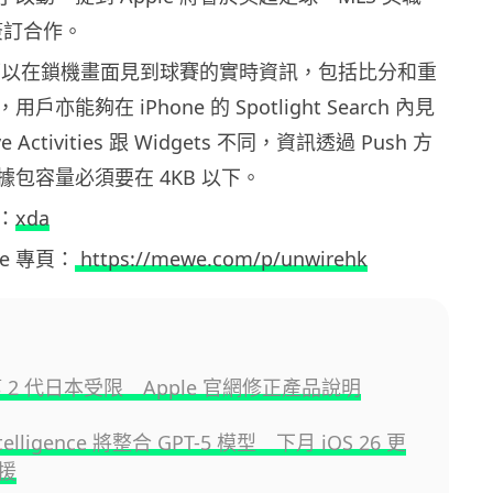
簽訂合作。
戶將可以在鎖機畫面見到球賽的實時資訊，包括比分和重
亦能夠在 iPhone 的 Spotlight Search 內見
Activities 跟 Widgets 不同，資訊透過 Push 方
包容量必須要在 4KB 以下。
：
xda
ewe 專頁：
https://mewe.com/p/unwirehk
g 第 2 代日本受限 Apple 官網修正產品說明
ntelligence 將整合 GPT-5 模型 下月 iOS 26 更
援