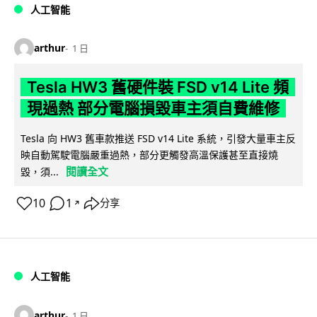
人工智能
arthur
1 日
Tesla HW3 舊硬件裝 FSD v14 Lite 頻
現過熱 部分電腦損毀車主須自費維修
Tesla 向 HW3 舊車款推送 FSD v14 Lite 系統，引發大量車主反
映自動駕駛電腦嚴重過熱，部分更觸發高溫保護甚至直接燒
閱讀全文
毀，須...
10
1
分享
↗
人工智能
arthur
1 日