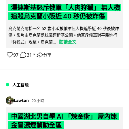
澤連斯基怒斥俄軍「人肉狩獵」 無人機
追殺烏克蘭小販近 40 秒仍被炸傷
烏克蘭克爾松一名 52 歲小販被俄軍無人機追擊近 40 秒後被炸
傷，影片由烏克蘭總統澤連斯基公開。他直斥俄軍對平民進行
閱讀全文
「狩獵式」攻擊，烏克蘭...
97
31
分享
↗
人工智能
Lawton
20 小時
中國湖北男自學 AI 「煉金術」 屋內煉
金冒濃煙驚動全區