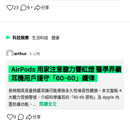
23
9
分享
↗
科技娛樂
生活科技
健康
arthur
6 小時
AirPods 用家注意聽力響紅燈 醫學界籲
耳機用戶謹守「60-60」鐵律
長時間高音量佩戴耳機可能導致永久性噪音性聽損。本文盤點 4
大聽力受損警號，介紹科學護耳的「60-60 原則」及 Apple 內
閱讀全文
置防護功能，...
9
分享