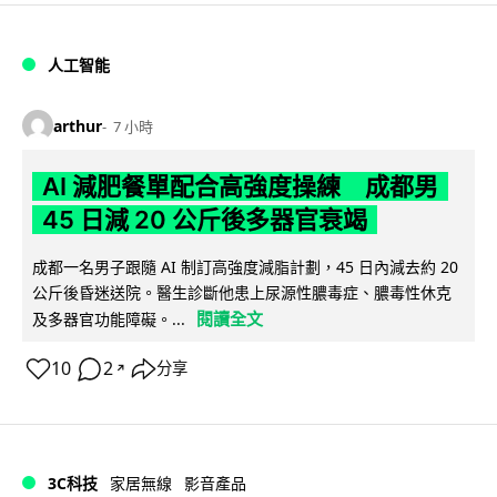
人工智能
arthur
7 小時
AI 減肥餐單配合高強度操練 成都男
45 日減 20 公斤後多器官衰竭
成都一名男子跟隨 AI 制訂高強度減脂計劃，45 日內減去約 20
公斤後昏迷送院。醫生診斷他患上尿源性膿毒症、膿毒性休克
閱讀全文
及多器官功能障礙。...
10
2
分享
↗
3C科技
家居無線
影音產品