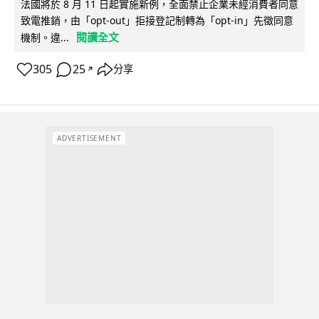
法國將於 8 月 11 日起實施新例，全面禁止企業未經消費者同意
致電推銷，由「opt-out」拒接登記制轉為「opt-in」先徵同意
閱讀全文
機制。違...
305
25
分享
↗
ADVERTISEMENT