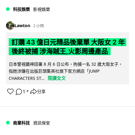
科技娛樂
影視娛樂
Lawton
2 小時
訂購 43 億日元精品後棄單 大阪女 2 年
後終被捕 涉海賊王,火影周邊產品
日本警視廳神田署 8 月 6 日公布，拘捕一名 32 歲大阪女子，
指她涉嫌在出版巨頭集英社旗下官方網店「JUMP
閱讀全文
CHARACTERS ST...
1
分享
↗
商業科技
資訊保安