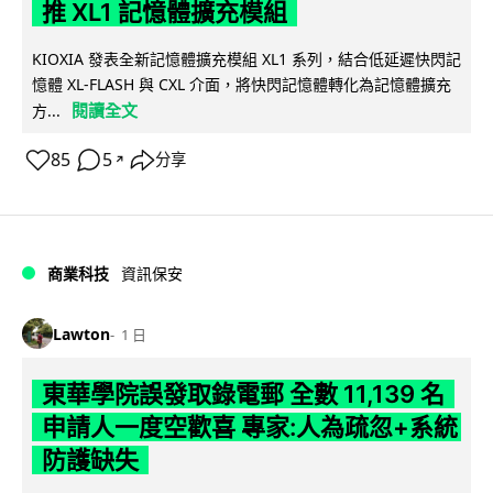
推 XL1 記憶體擴充模組
KIOXIA 發表全新記憶體擴充模組 XL1 系列，結合低延遲快閃記
憶體 XL-FLASH 與 CXL 介面，將快閃記憶體轉化為記憶體擴充
閱讀全文
方...
85
5
分享
↗
商業科技
資訊保安
Lawton
1 日
東華學院誤發取錄電郵 全數 11,139 名
申請人一度空歡喜 專家:人為疏忽+系統
防護缺失