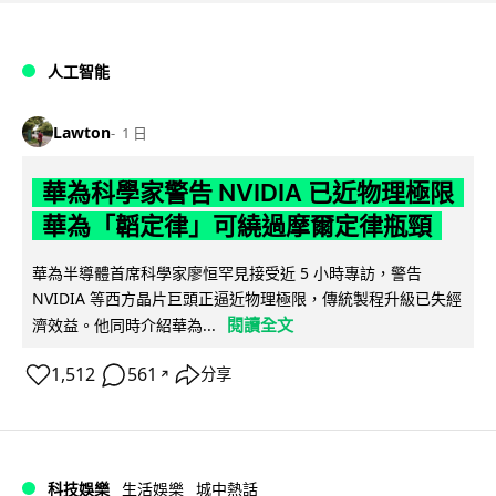
人工智能
Lawton
1 日
華為科學家警告 NVIDIA 已近物理極限
華為「韜定律」可繞過摩爾定律瓶頸
華為半導體首席科學家廖恒罕見接受近 5 小時專訪，警告
NVIDIA 等西方晶片巨頭正逼近物理極限，傳統製程升級已失經
閱讀全文
濟效益。他同時介紹華為...
1,512
561
分享
↗
科技娛樂
生活娛樂
城中熱話