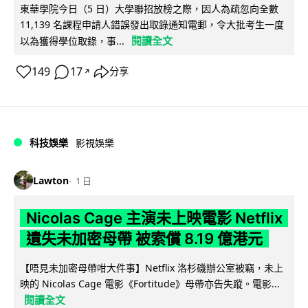
東華學院今日（5 日）大學聯招放榜之際，因人為疏忽向全數
11,139 名課程申請人錯誤發出取錄通知電郵，令大批考生一度
閱讀全文
以為獲得學位取錄，事...
149
17
分享
↗
科技娛樂
影視娛樂
Lawton
1 日
Nicolas Cage 主演未上映電影 Netflix
遺失未加密母帶 被索償 8.19 億港元
【唔見未加密母帶咁大件事】Netflix 洛杉磯辦公室被竊，未上
映的 Nicolas Cage 電影《Fortitude》母帶亦告失蹤。電影...
閱讀全文