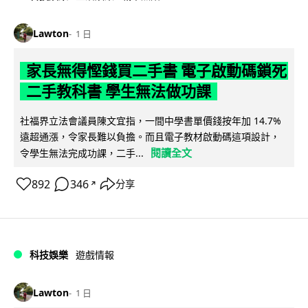
Lawton
1 日
家長無得慳錢買二手書 電子啟動碼鎖死
二手教科書 學生無法做功課
社福界立法會議員陳文宜指，一間中學書單價錢按年加 14.7%
遠超通漲，令家長難以負擔。而且電子教材啟動碼這項設計，
閱讀全文
令學生無法完成功課，二手...
892
346
分享
↗
科技娛樂
遊戲情報
Lawton
1 日