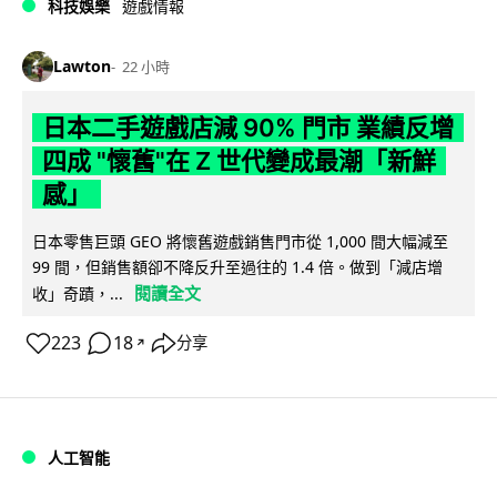
科技娛樂
遊戲情報
Lawton
22 小時
日本二手遊戲店減 90% 門市 業績反增
四成 "懷舊"在 Z 世代變成最潮「新鮮
感」
日本零售巨頭 GEO 將懷舊遊戲銷售門市從 1,000 間大幅減至
99 間，但銷售額卻不降反升至過往的 1.4 倍。做到「減店增
閱讀全文
收」奇蹟，...
223
18
分享
↗
人工智能