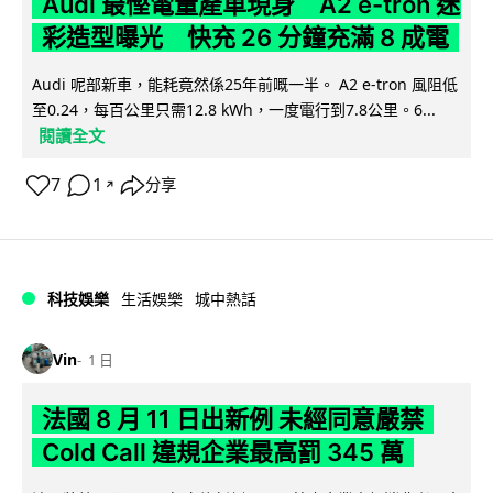
Audi 最慳電量產車現身 A2 e-tron 迷
彩造型曝光 快充 26 分鐘充滿 8 成電
Audi 呢部新車，能耗竟然係25年前嘅一半。 A2 e-tron 風阻低
至0.24，每百公里只需12.8 kWh，一度電行到7.8公里。6...
閱讀全文
7
1
分享
↗
科技娛樂
生活娛樂
城中熱話
Vin
1 日
法國 8 月 11 日出新例 未經同意嚴禁
Cold Call 違規企業最高罰 345 萬