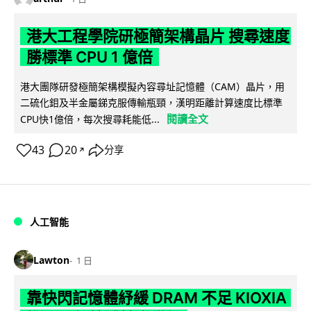
港大工程學院研極簡架構晶片 搜尋速度
勝標準 CPU 1 億倍
港大團隊研發極簡架構模擬內容尋址記憶體（CAM）晶片，用
二硫化鉬及半金屬銻克服傳輸瓶頸，漢明距離計算速度比標準
閱讀全文
CPU快1億倍，每次搜尋耗能低...
43
20
分享
↗
人工智能
Lawton
1 日
靠快閃記憶體紓緩 DRAM 不足 KIOXIA