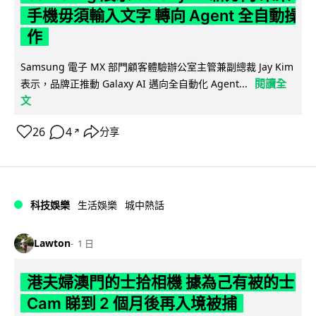
手機毋須輸入文字 轉向 Agent 全自動操
作
Samsung 電子 MX 部門顧客體驗辦公室主管兼副總裁 Jay Kim
閱讀全
表示，品牌正推動 Galaxy AI 邁向全自動化 Agent...
文
26
4
分享
↗
科技娛樂
生活娛樂
城中熱話
Lawton
1 日
港夫婦澳門的士拾相機 據為己有被的士
Cam 睇到 2 個月後再入境被捕