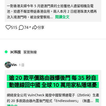
一對香港夫婦今年 5 月遊澳門乘的士拾獲他人遺留相機及電
池，拾遺不報並帶返香港自用。兩人本月 2 日經港珠澳大橋再
閱讀全文
次入境澳門時，被治安警察局...
515
74
分享
↗
3C科技
家居無線
Vin
1 日
逾 20 款平價路由器爆後門 每 35 秒自
動連線回中國 全球 10 萬用家私隱堪憂
網絡安全公司 VulnCheck 揭發中國智博通電子（Zbtlink）生產
閱
的 20 多款路由器內置後門程式「Endlessdoors」（無盡...