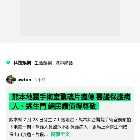
科技娛樂
生活娛樂
城中熱話
Lawton
3 小時
熊本地震手術室驚魂片瘋傳 醫護保護病
人、逃生門 網民讚值得尊敬
熊本縣 7 月 28 日發生 7.1 級地震，熊本綜合醫院手術室鏡頭拍
下地震一刻，醫護人員臨危不亂保護病人，更馬上開逃生門確
閱讀全文
保出口流通。片段...