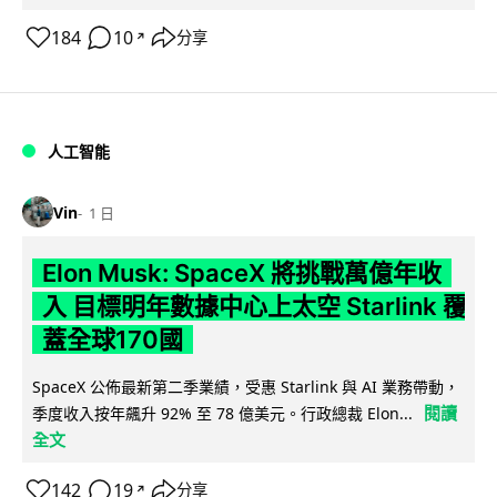
184
10
分享
↗
人工智能
Vin
1 日
Elon Musk: SpaceX 將挑戰萬億年收
入 目標明年數據中心上太空 Starlink 覆
蓋全球170國
SpaceX 公佈最新第二季業績，受惠 Starlink 與 AI 業務帶動，
閱讀
季度收入按年飆升 92% 至 78 億美元。行政總裁 Elon...
全文
142
19
分享
↗