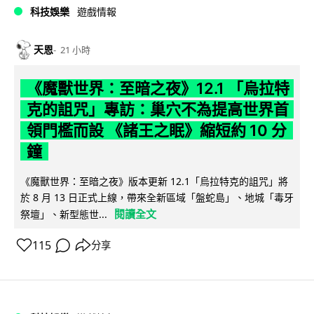
科技娛樂
遊戲情報
天恩
21 小時
《魔獸世界：至暗之夜》12.1 「烏拉特
克的詛咒」專訪：巢穴不為提高世界首
領門檻而設 《諸王之眠》縮短約 10 分
鐘
《魔獸世界：至暗之夜》版本更新 12.1「烏拉特克的詛咒」將
於 8 月 13 日正式上線，帶來全新區域「盤蛇島」、地城「毒牙
閱讀全文
祭壇」、新型態世...
115
分享