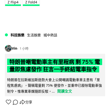
Z Flip4
Z Fold4
科技娛樂
生活娛樂
城中熱話
Vin
1 小時
特朗普嘲電動車主有里程病 剩 75% 電
量即焦慮發作 狂言一手終結電車指令
特朗普在拉斯維加斯造勢大會上公開嘲諷電動車車主患有「里
程焦慮病」，聲稱電量剩 75% 便發作，並重申已廢除電動車強
閱讀全文
制令。惟專業車媒隨即反駁，...
分享