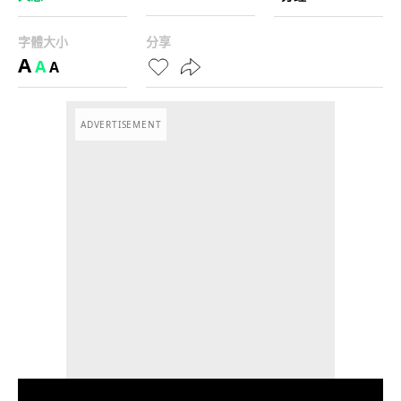
字體大小
分享
A
A
A
ADVERTISEMENT