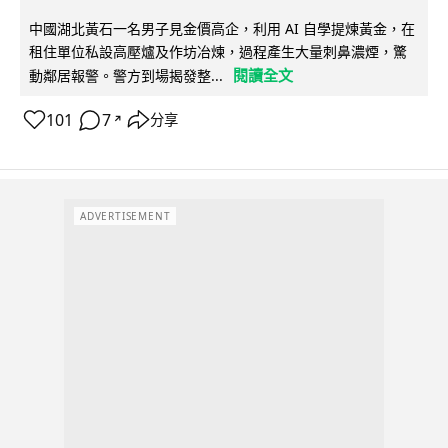
中國湖北黃石一名男子見金價高企，利用 AI 自學提煉黃金，在
租住單位私設高壓爐及作坊冶煉，過程產生大量刺鼻濃煙，驚
閱讀全文
動鄰居報警。警方到場揭發整...
101
7
分享
↗
ADVERTISEMENT