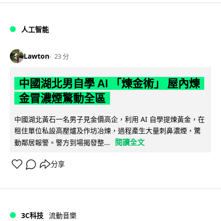
人工智能
Lawton
23 分
中國湖北男自學 AI 「煉金術」 屋內煉
金冒濃煙驚動全區
中國湖北黃石一名男子見金價高企，利用 AI 自學提煉黃金，在
租住單位私設高壓爐及作坊冶煉，過程產生大量刺鼻濃煙，驚
閱讀全文
動鄰居報警。警方到場揭發整...
分享
3C科技
流動音樂