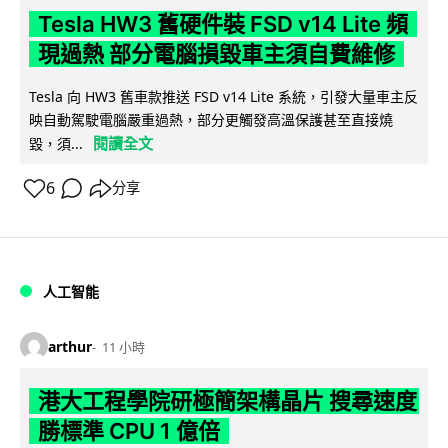
Tesla HW3 舊硬件裝 FSD v14 Lite 頻
現過熱 部分電腦損毀車主須自費維修
Tesla 向 HW3 舊車款推送 FSD v14 Lite 系統，引發大量車主反
映自動駕駛電腦嚴重過熱，部分更觸發高溫保護甚至直接燒
閱讀全文
毀，須...
6
分享
人工智能
arthur
11 小時
港大工程學院研極簡架構晶片 搜尋速度
勝標準 CPU 1 億倍