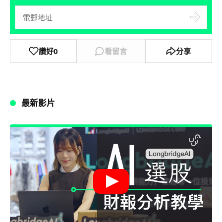
讚好
0
看留言
分享
最新影片