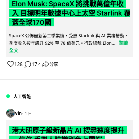
Elon Musk: SpaceX 將挑戰萬億年收
入 目標明年數據中心上太空 Starlink 覆
蓋全球170國
SpaceX 公佈最新第二季業績，受惠 Starlink 與 AI 業務帶動，
閱讀
季度收入按年飆升 92% 至 78 億美元。行政總裁 Elon...
全文
128
17
分享
↗
人工智能
Vin
1 日
港大研原子級新晶片 AI 搜尋速度提升