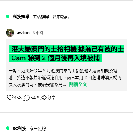
科技娛樂
生活娛樂
城中熱話
Lawton
6 小時
港夫婦澳門的士拾相機 據為己有被的士
Cam 睇到 2 個月後再入境被捕
一對香港夫婦今年 5 月遊澳門乘的士拾獲他人遺留相機及電
池，拾遺不報並帶返香港自用。兩人本月 2 日經港珠澳大橋再
閱讀全文
次入境澳門時，被治安警察局...
358
54
分享
↗
3C科技
家居無線