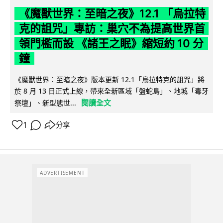
《魔獸世界：至暗之夜》12.1 「烏拉特
克的詛咒」專訪：巢穴不為提高世界首
領門檻而設 《諸王之眠》縮短約 10 分
鐘
《魔獸世界：至暗之夜》版本更新 12.1「烏拉特克的詛咒」將
於 8 月 13 日正式上線，帶來全新區域「盤蛇島」、地城「毒牙
閱讀全文
祭壇」、新型態世...
1
分享
ADVERTISEMENT