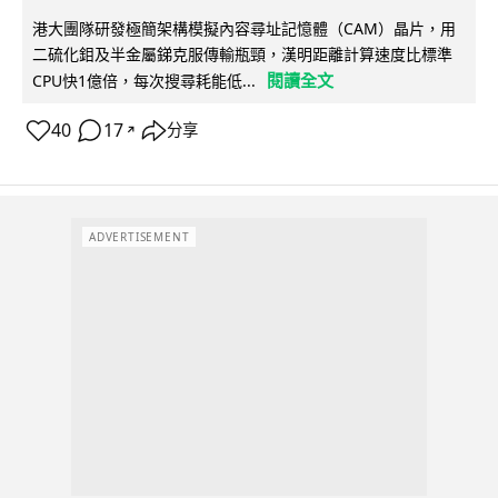
港大團隊研發極簡架構模擬內容尋址記憶體（CAM）晶片，用
二硫化鉬及半金屬銻克服傳輸瓶頸，漢明距離計算速度比標準
閱讀全文
CPU快1億倍，每次搜尋耗能低...
40
17
分享
↗
ADVERTISEMENT