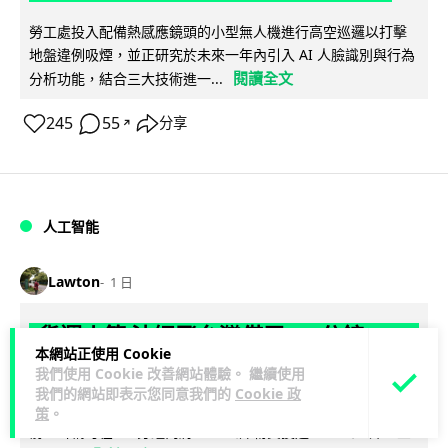
勞工處投入配備熱感應鏡頭的小型無人機進行高空巡邏以打擊
地盤違例吸煙，並正研究於未來一年內引入 AI 人臉識別與行為
閱讀全文
分析功能，結合三大技術進一...
245
55
分享
↗
人工智能
Lawton
1 日
貨運火箭 沖繩飛台灣僅需 15 分鐘 Hop
本網站正使用 Cookie
Aero 將 550 磅貨物運送至 725 公里外
我們使用 Cookie 改善網站體驗。 繼續使用
我們的網站即表示您同意我們的
Cookie 政
【真正用火箭送貨】美國初創 Hop Aero 公開自動駕駛貨運火
策
。
箭，聲稱可在 15 分鐘內將 250 公斤物資投送 750 公里外，並