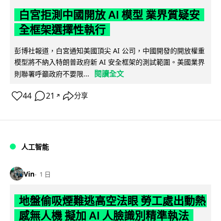
白宮拒測中國開放 AI 模型 業界質疑安
全框架選擇性執行
彭博社報道，白宮通知美國頂尖 AI 公司，中國開發的開放權重
模型將不納入特朗普政府新 AI 安全框架的測試範圍。美國業界
閱讀全文
則聯署呼籲政府不要限...
44
21
分享
↗
人工智能
Vin
1 日
地盤偷吸煙難逃高空法眼 勞工處出動熱
感無人機 擬加 AI 人臉識別精準執法