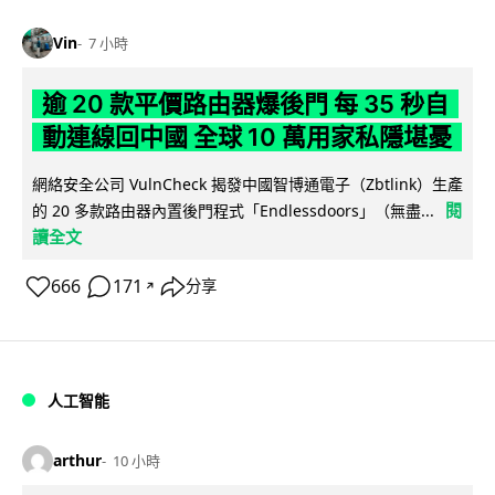
Vin
7 小時
逾 20 款平價路由器爆後門 每 35 秒自
動連線回中國 全球 10 萬用家私隱堪憂
網絡安全公司 VulnCheck 揭發中國智博通電子（Zbtlink）生產
閱
的 20 多款路由器內置後門程式「Endlessdoors」（無盡...
讀全文
666
171
分享
↗
人工智能
arthur
10 小時