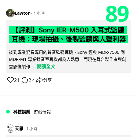
89
Lawton
1 小時
【評測】Sony IER-M500 入耳式監聽
耳機：現場拍攝、後製監聽與人聲利器
談到專業混音專用的聲音監聽耳機，Sony 經典 MDR-7506 到
MDR-M1 專業錄音室耳機都為人熟悉。而現在舞台製作者與創
閱讀全文
意影像製作...
21
2
分享
↗
科技娛樂
遊戲情報
天恩
1 小時