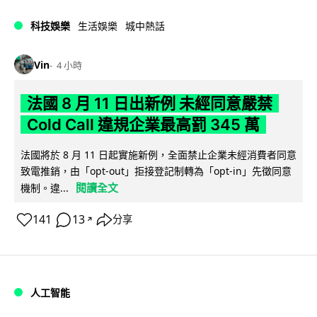
科技娛樂
生活娛樂
城中熱話
Vin
4 小時
法國 8 月 11 日出新例 未經同意嚴禁
Cold Call 違規企業最高罰 345 萬
法國將於 8 月 11 日起實施新例，全面禁止企業未經消費者同意
致電推銷，由「opt-out」拒接登記制轉為「opt-in」先徵同意
閱讀全文
機制。違...
141
13
分享
↗
人工智能