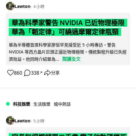
Lawton
4 小時
華為科學家警告 NVIDIA 已近物理極限
華為「韜定律」可繞過摩爾定律瓶頸
華為半導體首席科學家廖恒罕見接受近 5 小時專訪，警告
NVIDIA 等西方晶片巨頭正逼近物理極限，傳統製程升級已失經
閱讀全文
濟效益。他同時介紹華為...
860
338
分享
↗
科技娛樂
生活娛樂
城中熱話
Lawton
5 小時