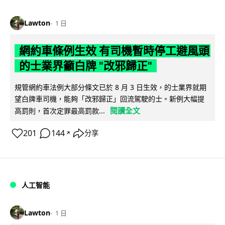
Lawton
1 日
網約車條例生效 有司機暫時停工避風頭
的士業界籲白牌 "改邪歸正"
規管網約車法例大部分條文已於 8 月 3 日生效，的士業界就期
望白牌車司機，能夠「改邪歸正」回流駕駛的士。新例大幅提
閱讀全文
高罰則，首次定罪最高罰款...
201
144
分享
↗
人工智能
Lawton
1 日