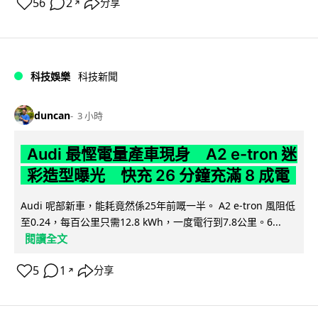
56
2
分享
↗
科技娛樂
科技新聞
duncan
3 小時
Audi 最慳電量產車現身 A2 e-tron 迷
彩造型曝光 快充 26 分鐘充滿 8 成電
Audi 呢部新車，能耗竟然係25年前嘅一半。 A2 e-tron 風阻低
至0.24，每百公里只需12.8 kWh，一度電行到7.8公里。6...
閱讀全文
5
1
分享
↗