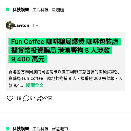
科技娛樂
生活科技
區塊鏈
Lawton
1 日
Fun Coffee 咖啡騙局爆煲 咖啡包裝虛
擬貨幣投資騙局 港澳警拘 8 人涉款
9,400 萬元
香港警方聯同澳門司警搗破以養生咖啡生意包裝的虛擬貨幣投
資騙局 Fun Coffee，兩地共拘捕 8 人，接獲逾 200 宗舉報，涉
閱讀全文
款 9,4...
118
9
分享
↗
科技娛樂
生活科技
智慧城市