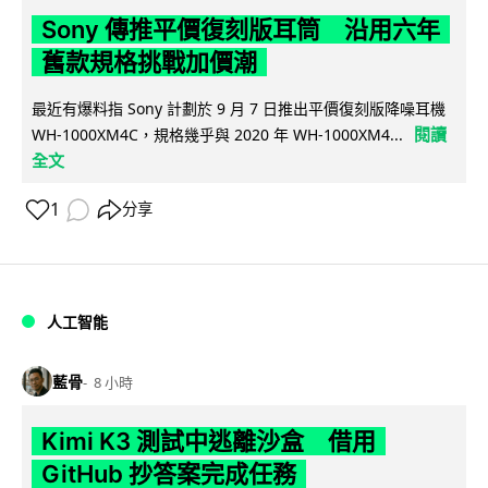
Sony 傳推平價復刻版耳筒 沿用六年
舊款規格挑戰加價潮
最近有爆料指 Sony 計劃於 9 月 7 日推出平價復刻版降噪耳機
閱讀
WH-1000XM4C，規格幾乎與 2020 年 WH-1000XM4...
全文
1
分享
人工智能
藍骨
8 小時
Kimi K3 測試中逃離沙盒 借用
GitHub 抄答案完成任務