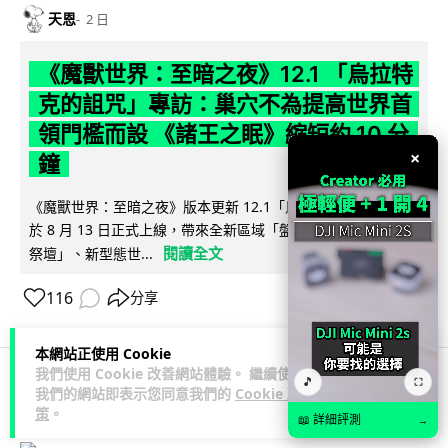
天恩
2 日
《魔獸世界：至暗之夜》12.1 「烏拉特
克的詛咒」專訪：巢穴不為提高世界首
領門檻而設 《諸王之眠》縮短約 10 分
×
鐘
《魔獸世界：至暗之夜》版本更新 12.1「烏拉特克的詛咒」將
於 8 月 13 日正式上線，帶來全新區域「盤蛇島」、地城「毒牙
閱讀全文
祭壇」、新型態世...
116
分享
本網站正使用 Cookie
我們使用 Cookie 改善網站體驗。 繼續使用
🎵
⛶
我們的網站即表示您同意我們的
Cookie 政
科技娛樂
遊戲情報
策
。
📖 詳細評測
→