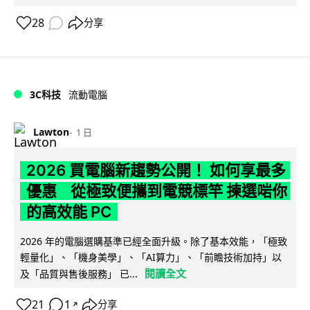
28
分享
3C科技
流動電腦
Lawton
1 日
2026 買電腦新趨勢公開！ 如何享最多
優惠 從極致便攜到電競標竿 揀選啱你
的高效能 PC
2026 年的電腦選購基準已經全面升級。除了基本效能，「極致
輕量化」、「機身美學」、「AI算力」、「前瞻技術加持」以
閱讀全文
及「品質與售後服務」 已...
21
1
分享
↗