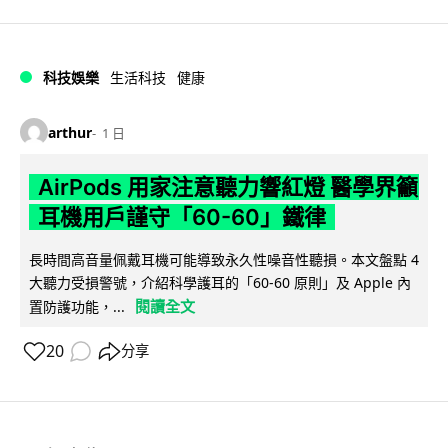
科技娛樂
生活科技
健康
arthur
1 日
AirPods 用家注意聽力響紅燈 醫學界籲
耳機用戶謹守「60-60」鐵律
長時間高音量佩戴耳機可能導致永久性噪音性聽損。本文盤點 4
大聽力受損警號，介紹科學護耳的「60-60 原則」及 Apple 內
閱讀全文
置防護功能，...
20
分享