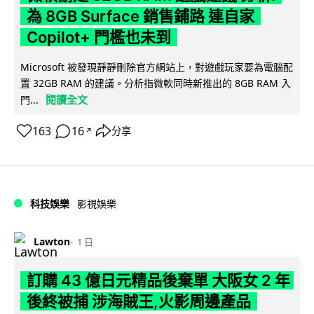
為 8GB Surface 銷售鋪路 連自家
Copilot+ 門檻也未到
Microsoft 被發現靜靜刪除官方網站上，對遊戲玩家要為電腦配
置 32GB RAM 的建議。分析指微軟同時新推出的 8GB RAM 入
閱讀全文
門...
163
16
分享
↗
科技娛樂
影視娛樂
Lawton
1 日
訂購 43 億日元精品後棄單 大阪女 2 年
後終被捕 涉海賊王,火影周邊產品