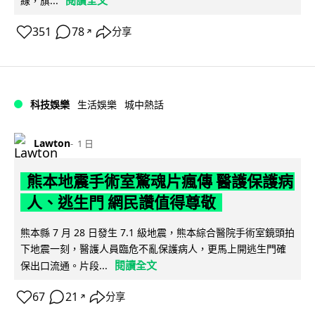
線，旗...
351
78
分享
↗
科技娛樂
生活娛樂
城中熱話
Lawton
1 日
熊本地震手術室驚魂片瘋傳 醫護保護病
人、逃生門 網民讚值得尊敬
熊本縣 7 月 28 日發生 7.1 級地震，熊本綜合醫院手術室鏡頭拍
下地震一刻，醫護人員臨危不亂保護病人，更馬上開逃生門確
閱讀全文
保出口流通。片段...
67
21
分享
↗