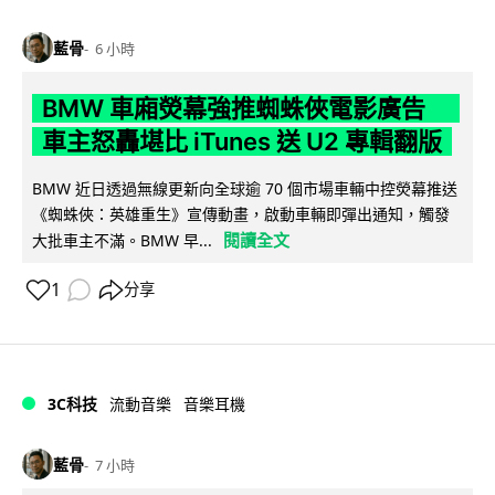
藍骨
6 小時
BMW 車廂熒幕強推蜘蛛俠電影廣告
車主怒轟堪比 iTunes 送 U2 專輯翻版
BMW 近日透過無線更新向全球逾 70 個市場車輛中控熒幕推送
《蜘蛛俠：英雄重生》宣傳動畫，啟動車輛即彈出通知，觸發
閱讀全文
大批車主不滿。BMW 早...
1
分享
3C科技
流動音樂
音樂耳機
藍骨
7 小時