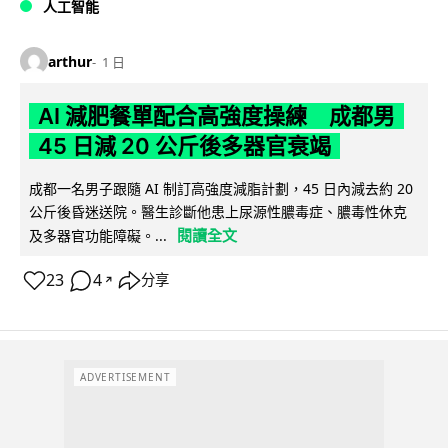
人工智能
arthur
1 日
AI 減肥餐單配合高強度操練 成都男
45 日減 20 公斤後多器官衰竭
成都一名男子跟隨 AI 制訂高強度減脂計劃，45 日內減去約 20
公斤後昏迷送院。醫生診斷他患上尿源性膿毒症、膿毒性休克
閱讀全文
及多器官功能障礙。...
23
4
分享
↗
ADVERTISEMENT