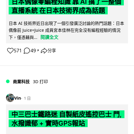
日本偶像零編程知識 靠 AI 搞了一整個
直播系統 在日本技術界成為話題
日本 AI 技術界近日出現了一個引發廣泛討論的熱門話題：日本
偶像前 Juice=Juice 成員宮本佳林在完全沒有編程經驗的情況
閱讀全文
下，僅憑藉與...
571
49
分享
↗
商業科技
3D 打印
Vin
1 日
中三巴士鐵路迷 自製紙皮遙控巴士 門,
水撥識郁 + 實時GPS報站