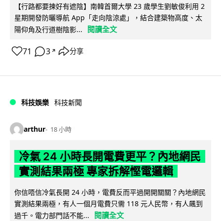
【行路都要揀好有遮陰】南韓首爾大學 23 歲學生劉敏俊利用 2
星期開發防曬導航 App「走向陰涼處」，結合建築物高度、太
閱讀全文
陽仰角及行道樹陰影...
71
3
分享
↗
科技娛樂
科技新聞
arthur
18 小時
冷氣 24 小時長開電費更平？內地網民
實測結果兩極 專家拆解慳電邏輯
你信唔信冷氣長開 24 小時，電費反而平過開開關關？內地網民
實測結果兩極，有人一個月電費只需 118 元人民幣，有人飆到
閱讀全文
過千。電力部門話不能...