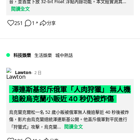
音，並首度下放 32-bit Float 浮點內錄功能。本文經實測其...
閱讀全文
251
1
分享
↗
科技娛樂
生活娛樂
城中熱話
Lawton
2 日
澤連斯基怒斥俄軍「人肉狩獵」 無人機
追殺烏克蘭小販近 40 秒仍被炸傷
烏克蘭克爾松一名 52 歲小販被俄軍無人機追擊近 40 秒後被炸
傷，影片由烏克蘭總統澤連斯基公開。他直斥俄軍對平民進行
閱讀全文
「狩獵式」攻擊，烏克蘭...