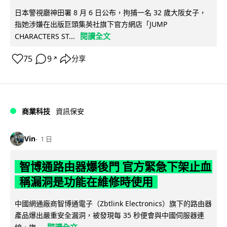
日本警視廳神田署 8 月 6 日公布，拘捕一名 32 歲大阪女子，
指她涉嫌在出版巨頭集英社旗下官方網店「JUMP
閱讀全文
CHARACTERS ST...
75
9
分享
↗
商業科技
資訊保安
Vin
1 日
智博通路由器爆後門 官方緊急下架止血
稱漏洞是功能在維修時使用
中國網通廠商智博通電子（Zbtlink Electronics）旗下的路由器
產品爆出嚴重安全漏洞，被發現每 35 秒便會與中國伺服器連
閱讀全文