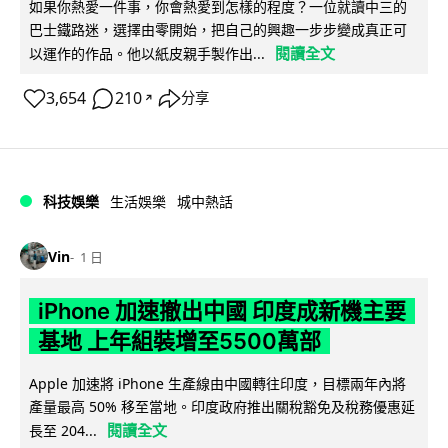
如果你熱愛一件事，你會熱愛到怎樣的程度？一位就讀中三的
巴士鐵路迷，選擇由零開始，把自己的興趣一步步變成真正可
閱讀全文
以運作的作品。他以紙皮親手製作出...
3,654
210
分享
↗
科技娛樂
生活娛樂
城中熱話
Vin
1 日
iPhone 加速撤出中國 印度成新機主要
基地 上年組裝增至5500萬部
Apple 加速將 iPhone 生產線由中國轉往印度，目標兩年內將
產量最高 50% 移至當地。印度政府推出關稅豁免及稅務優惠延
閱讀全文
長至 204...