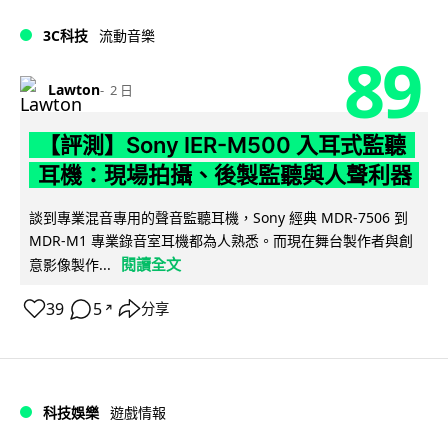
3C科技
流動音樂
89
Lawton
2 日
【評測】Sony IER-M500 入耳式監聽
耳機：現場拍攝、後製監聽與人聲利器
談到專業混音專用的聲音監聽耳機，Sony 經典 MDR-7506 到
MDR-M1 專業錄音室耳機都為人熟悉。而現在舞台製作者與創
閱讀全文
意影像製作...
39
5
分享
↗
科技娛樂
遊戲情報