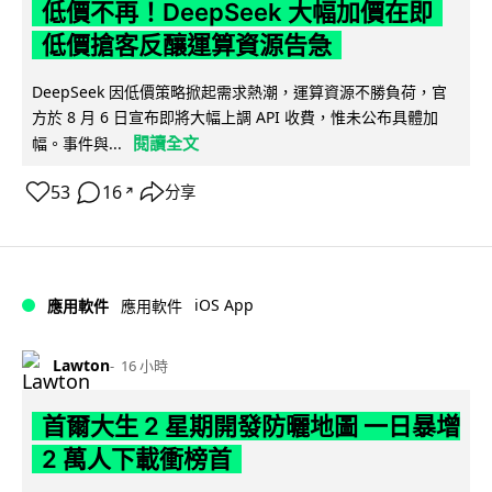
低價不再！DeepSeek 大幅加價在即
低價搶客反釀運算資源告急
DeepSeek 因低價策略掀起需求熱潮，運算資源不勝負荷，官
方於 8 月 6 日宣布即將大幅上調 API 收費，惟未公布具體加
閱讀全文
幅。事件與...
53
16
分享
↗
iOS App
應用軟件
應用軟件
Lawton
16 小時
首爾大生 2 星期開發防曬地圖 一日暴增
2 萬人下載衝榜首