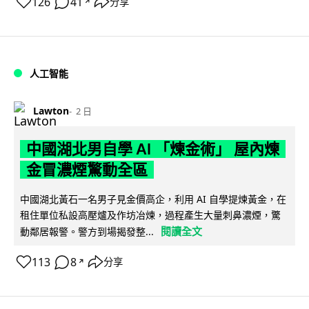
126
41
分享
↗
人工智能
Lawton
2 日
中國湖北男自學 AI 「煉金術」 屋內煉
金冒濃煙驚動全區
中國湖北黃石一名男子見金價高企，利用 AI 自學提煉黃金，在
租住單位私設高壓爐及作坊冶煉，過程產生大量刺鼻濃煙，驚
閱讀全文
動鄰居報警。警方到場揭發整...
113
8
分享
↗