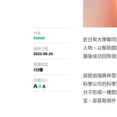
作者
EMMA
近日有大學聯同
入物，以幫助圓
發佈日期
2022-08-20
膜後成功回恢視
閱讀時間
2分鐘
該款由瑞典林雪平大學（
字體大小
科學公司的科學
A
A
A
分子形成一種堅
宜、容易取得外