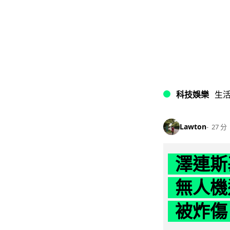
科技娛樂
生
Lawton
27 分
澤連斯
無人機
被炸傷