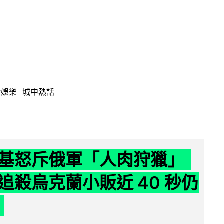
活娛樂
城中熱話
基怒斥俄軍「人肉狩獵」
追殺烏克蘭小販近 40 秒仍