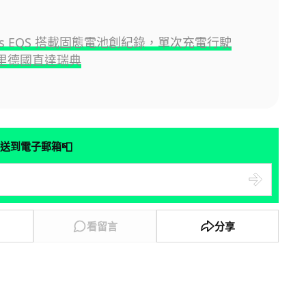
des EQS 搭載固態電池創紀錄，單次充電行駛
 公里德國直達瑞典
📮
送到電子郵箱
看留言
分享