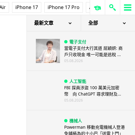
Air
iPhone 17
iPhone 17 Pro
AirPods Pro 3
Ap
最新文章
全部
電子支付
當電子支付大行其道 屈穎妍: 商
戶只收現金 唯一可能是逃稅 ...
05.08.2026
人工智能
FBI 探員涉盜 100 萬美元加密
幣 向 ChatGPT 尋求理財及...
05.08.2026
機械人
Powerman 移動充電機械人登港
免鋪樁為的士小巴「送電上門」