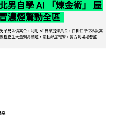
北男自學 AI 「煉金術」 屋
冒濃煙驚動全區
男子見金價高企，利用 AI 自學提煉黃金，在租住單位私設高
過程產生大量刺鼻濃煙，驚動鄰居報警。警方到場揭發整...
音樂