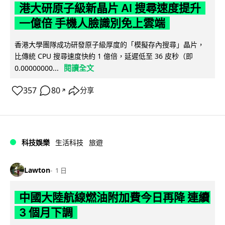
港大研原子級新晶片 AI 搜尋速度提升
一億倍 手機人臉識別免上雲端
香港大學團隊成功研發原子級厚度的「模擬存內搜尋」晶片，
比傳統 CPU 搜尋速度快約 1 億倍，延遲低至 36 皮秒（即
閱讀全文
0.00000000...
357
80
分享
↗
科技娛樂
生活科技
旅遊
Lawton
1 日
中國大陸航線燃油附加費今日再降 連續
3 個月下調