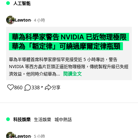
人工智能
Lawton
4 小時
華為科學家警告 NVIDIA 已近物理極限
華為「韜定律」可繞過摩爾定律瓶頸
華為半導體首席科學家廖恒罕見接受近 5 小時專訪，警告
NVIDIA 等西方晶片巨頭正逼近物理極限，傳統製程升級已失經
閱讀全文
濟效益。他同時介紹華為...
860
338
分享
↗
科技娛樂
生活娛樂
城中熱話
Lawton
5 小時