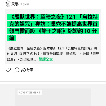
天恩
1 小時
《魔獸世界：至暗之夜》12.1 「烏拉特
克的詛咒」專訪：巢穴不為提高世界首
領門檻而設 《諸王之眠》縮短約 10 分
鐘
《魔獸世界：至暗之夜》版本更新 12.1「烏拉特克的詛咒」將
於 8 月 13 日正式上線，帶來全新區域「盤蛇島」、地城「毒牙
閱讀全文
祭壇」、新型態世...
1
分享
ADVERTISEMENT