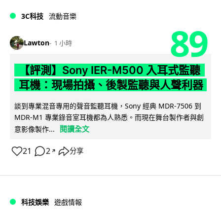
3C科技
流動音樂
89
Lawton
1 小時
【評測】Sony IER-M500 入耳式監聽
耳機：現場拍攝、後製監聽與人聲利器
談到專業混音專用的聲音監聽耳機，Sony 經典 MDR-7506 到
MDR-M1 專業錄音室耳機都為人熟悉。而現在舞台製作者與創
閱讀全文
意影像製作...
21
2
分享
↗
科技娛樂
遊戲情報