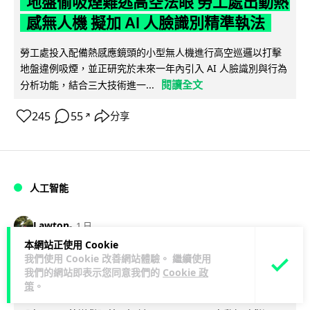
地盤偷吸煙難逃高空法眼 勞工處出動熱
感無人機 擬加 AI 人臉識別精準執法
勞工處投入配備熱感應鏡頭的小型無人機進行高空巡邏以打擊
地盤違例吸煙，並正研究於未來一年內引入 AI 人臉識別與行為
閱讀全文
分析功能，結合三大技術進一...
245
55
分享
↗
人工智能
Lawton
1 日
本網站正使用 Cookie
我們使用 Cookie 改善網站體驗。 繼續使用
貨運火箭 沖繩飛台灣僅需 15 分鐘 Hop
我們的網站即表示您同意我們的
Cookie 政
Aero 將 550 磅貨物運送至 725 公里外
策
。