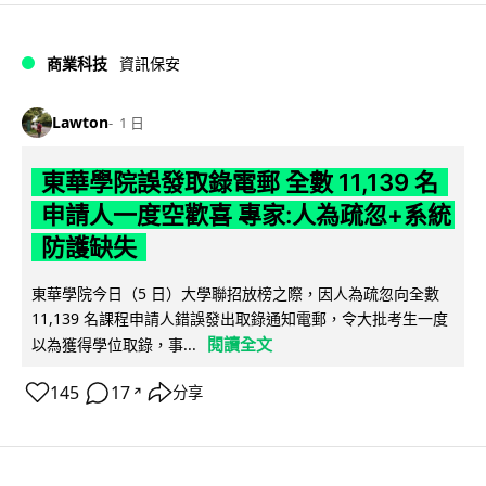
商業科技
資訊保安
Lawton
1 日
東華學院誤發取錄電郵 全數 11,139 名
申請人一度空歡喜 專家:人為疏忽+系統
防護缺失
東華學院今日（5 日）大學聯招放榜之際，因人為疏忽向全數
11,139 名課程申請人錯誤發出取錄通知電郵，令大批考生一度
閱讀全文
以為獲得學位取錄，事...
145
17
分享
↗