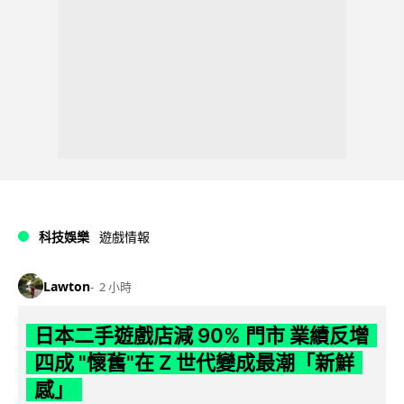
科技娛樂
遊戲情報
Lawton
2 小時
日本二手遊戲店減 90% 門市 業績反增
四成 "懷舊"在 Z 世代變成最潮「新鮮
感」