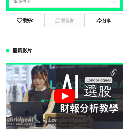
讚好
0
看留言
分享
最新影片