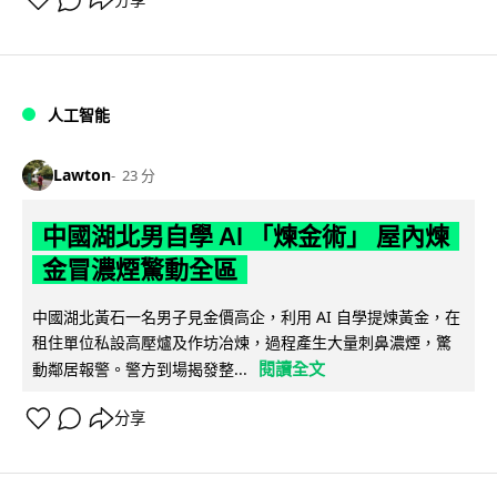
人工智能
Lawton
23 分
中國湖北男自學 AI 「煉金術」 屋內煉
金冒濃煙驚動全區
中國湖北黃石一名男子見金價高企，利用 AI 自學提煉黃金，在
租住單位私設高壓爐及作坊冶煉，過程產生大量刺鼻濃煙，驚
閱讀全文
動鄰居報警。警方到場揭發整...
分享