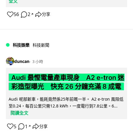
全文
56
2
分享
↗
科技娛樂
科技新聞
duncan
3 小時
Audi 最慳電量產車現身 A2 e-tron 迷
彩造型曝光 快充 26 分鐘充滿 8 成電
Audi 呢部新車，能耗竟然係25年前嘅一半。 A2 e-tron 風阻低
至0.24，每百公里只需12.8 kWh，一度電行到7.8公里。6...
閱讀全文
5
1
分享
↗