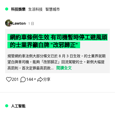
科技娛樂
生活科技
智慧城市
Lawton
1 日
網約車條例生效 有司機暫時停工避風頭
的士業界籲白牌 "改邪歸正"
規管網約車法例大部分條文已於 8 月 3 日生效，的士業界就期
望白牌車司機，能夠「改邪歸正」回流駕駛的士。新例大幅提
閱讀全文
高罰則，首次定罪最高罰款...
201
144
分享
↗
人工智能