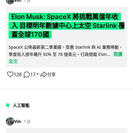
Vin
1 日
Elon Musk: SpaceX 將挑戰萬億年收
入 目標明年數據中心上太空 Starlink 覆
蓋全球170國
SpaceX 公佈最新第二季業績，受惠 Starlink 與 AI 業務帶動，
閱讀
季度收入按年飆升 92% 至 78 億美元。行政總裁 Elon...
全文
128
17
分享
↗
人工智能
Vin
1 日