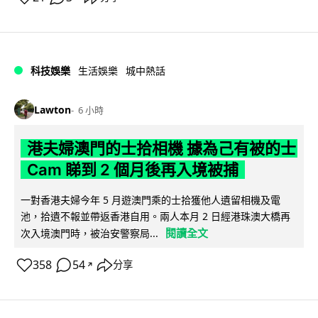
科技娛樂
生活娛樂
城中熱話
Lawton
6 小時
港夫婦澳門的士拾相機 據為己有被的士
Cam 睇到 2 個月後再入境被捕
一對香港夫婦今年 5 月遊澳門乘的士拾獲他人遺留相機及電
池，拾遺不報並帶返香港自用。兩人本月 2 日經港珠澳大橋再
閱讀全文
次入境澳門時，被治安警察局...
358
54
分享
↗