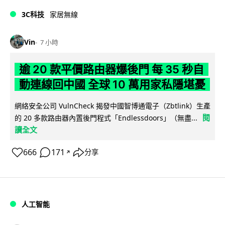
3C科技
家居無線
Vin
7 小時
逾 20 款平價路由器爆後門 每 35 秒自
動連線回中國 全球 10 萬用家私隱堪憂
網絡安全公司 VulnCheck 揭發中國智博通電子（Zbtlink）生產
閱
的 20 多款路由器內置後門程式「Endlessdoors」（無盡...
讀全文
666
171
分享
↗
人工智能