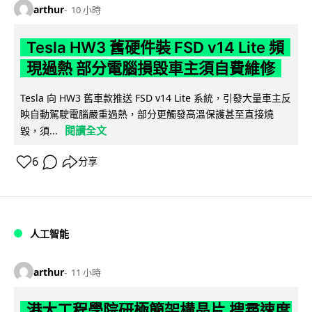
arthur
10 小時
Tesla HW3 舊硬件裝 FSD v14 Lite 頻
現過熱 部分電腦損毀車主須自費維修
Tesla 向 HW3 舊車款推送 FSD v14 Lite 系統，引發大量車主反
映自動駕駛電腦嚴重過熱，部分更觸發高溫保護甚至直接燒
閱讀全文
毀，須...
6
分享
人工智能
arthur
11 小時
港大工程學院研極簡架構晶片 搜尋速度