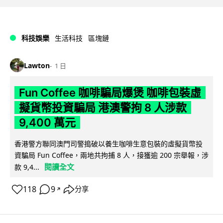
科技娛樂
生活科技
區塊鏈
Lawton
1 日
Fun Coffee 咖啡騙局爆煲 咖啡包裝虛
擬貨幣投資騙局 港澳警拘 8 人涉款
9,400 萬元
香港警方聯同澳門司警搗破以養生咖啡生意包裝的虛擬貨幣投
資騙局 Fun Coffee，兩地共拘捕 8 人，接獲逾 200 宗舉報，涉
閱讀全文
款 9,4...
118
9
分享
↗