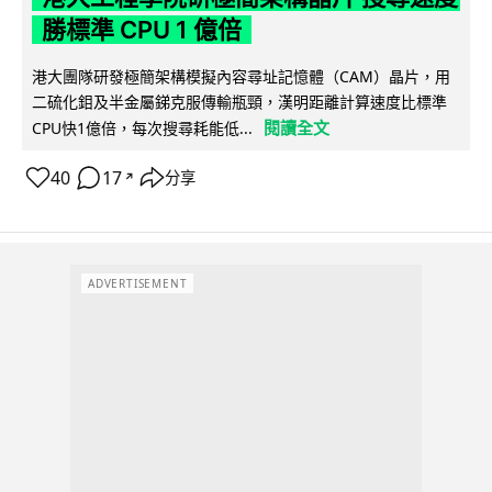
勝標準 CPU 1 億倍
港大團隊研發極簡架構模擬內容尋址記憶體（CAM）晶片，用
二硫化鉬及半金屬銻克服傳輸瓶頸，漢明距離計算速度比標準
閱讀全文
CPU快1億倍，每次搜尋耗能低...
40
17
分享
↗
ADVERTISEMENT