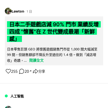
Lawton
1 日
日本二手遊戲店減 90% 門市 業績反增
四成 "懷舊"在 Z 世代變成最潮「新鮮
感」
日本零售巨頭 GEO 將懷舊遊戲銷售門市從 1,000 間大幅減至
99 間，但銷售額卻不降反升至過往的 1.4 倍。做到「減店增
閱讀全文
收」奇蹟，...
255
20
分享
↗
人工智能