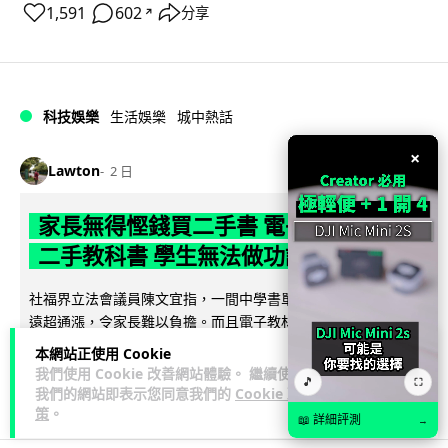
1,591
602
分享
↗
科技娛樂
生活娛樂
城中熱話
×
Lawton
2 日
家長無得慳錢買二手書 電子啟動碼鎖死
二手教科書 學生無法做功課
社福界立法會議員陳文宜指，一間中學書單價錢按年加 14.7%
遠超通漲，令家長難以負擔。而且電子教材啟動碼這項設計，
閱讀全文
令學生無法完成功課，二手...
本網站正使用 Cookie
我們使用 Cookie 改善網站體驗。 繼續使用
🎵
⛶
985
381
分享
↗
我們的網站即表示您同意我們的
Cookie 政
策
。
📖 詳細評測
→