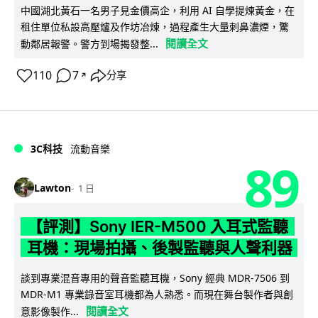
中國湖北黃石一名男子見金價高企，利用 AI 自學提煉黃金，在
租住單位私設高壓爐及作坊冶煉，過程產生大量刺鼻濃煙，驚
閱讀全文
動鄰居報警。警方到場揭發整...
110
7
分享
↗
3C科技
流動音樂
89
Lawton
1 日
【評測】Sony IER-M500 入耳式監聽
耳機：現場拍攝、後製監聽與人聲利器
談到專業混音專用的聲音監聽耳機，Sony 經典 MDR-7506 到
MDR-M1 專業錄音室耳機都為人熟悉。而現在舞台製作者與創
閱讀全文
意影像製作...