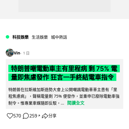
科技娛樂
生活娛樂
城中熱話
Vin
1 日
特朗普嘲電動車主有里程病 剩 75% 電
量即焦慮發作 狂言一手終結電車指令
特朗普在拉斯維加斯造勢大會上公開嘲諷電動車車主患有「里
程焦慮病」，聲稱電量剩 75% 便發作，並重申已廢除電動車強
閱讀全文
制令。惟專業車媒隨即反駁，...
570
259
分享
↗