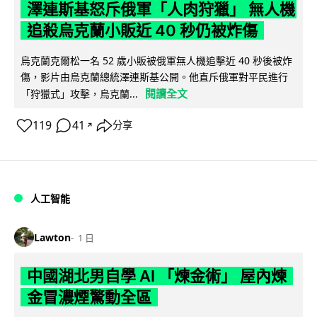
澤連斯基怒斥俄軍「人肉狩獵」 無人機
追殺烏克蘭小販近 40 秒仍被炸傷
烏克蘭克爾松一名 52 歲小販被俄軍無人機追擊近 40 秒後被炸
傷，影片由烏克蘭總統澤連斯基公開。他直斥俄軍對平民進行
閱讀全文
「狩獵式」攻擊，烏克蘭...
119
41
分享
↗
人工智能
Lawton
1 日
中國湖北男自學 AI 「煉金術」 屋內煉
金冒濃煙驚動全區