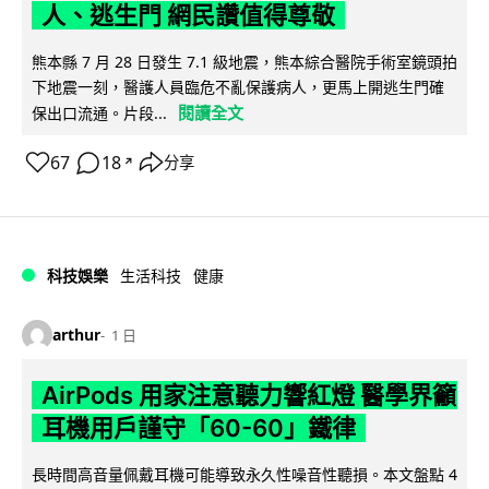
人、逃生門 網民讚值得尊敬
熊本縣 7 月 28 日發生 7.1 級地震，熊本綜合醫院手術室鏡頭拍
下地震一刻，醫護人員臨危不亂保護病人，更馬上開逃生門確
閱讀全文
保出口流通。片段...
67
18
分享
↗
科技娛樂
生活科技
健康
arthur
1 日
AirPods 用家注意聽力響紅燈 醫學界籲
耳機用戶謹守「60-60」鐵律
長時間高音量佩戴耳機可能導致永久性噪音性聽損。本文盤點 4