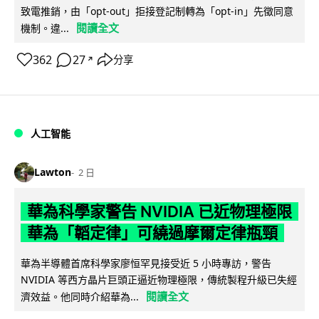
致電推銷，由「opt-out」拒接登記制轉為「opt-in」先徵同意
閱讀全文
機制。違...
362
27
分享
↗
人工智能
Lawton
2 日
華為科學家警告 NVIDIA 已近物理極限
華為「韜定律」可繞過摩爾定律瓶頸
華為半導體首席科學家廖恒罕見接受近 5 小時專訪，警告
NVIDIA 等西方晶片巨頭正逼近物理極限，傳統製程升級已失經
閱讀全文
濟效益。他同時介紹華為...