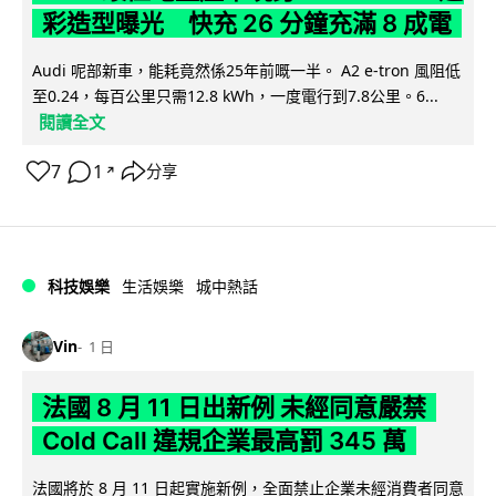
彩造型曝光 快充 26 分鐘充滿 8 成電
Audi 呢部新車，能耗竟然係25年前嘅一半。 A2 e-tron 風阻低
至0.24，每百公里只需12.8 kWh，一度電行到7.8公里。6...
閱讀全文
7
1
分享
↗
科技娛樂
生活娛樂
城中熱話
Vin
1 日
法國 8 月 11 日出新例 未經同意嚴禁
Cold Call 違規企業最高罰 345 萬
法國將於 8 月 11 日起實施新例，全面禁止企業未經消費者同意