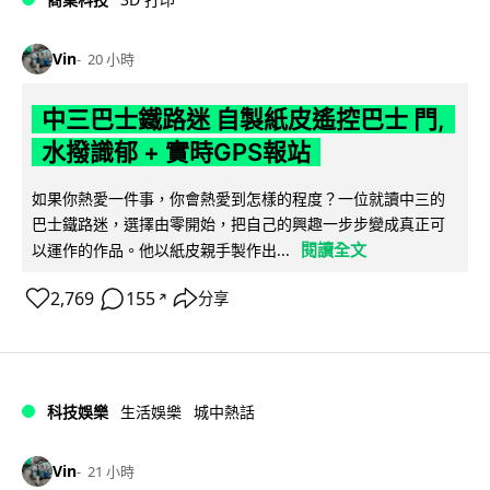
Vin
20 小時
中三巴士鐵路迷 自製紙皮遙控巴士 門,
水撥識郁 + 實時GPS報站
如果你熱愛一件事，你會熱愛到怎樣的程度？一位就讀中三的
巴士鐵路迷，選擇由零開始，把自己的興趣一步步變成真正可
閱讀全文
以運作的作品。他以紙皮親手製作出...
2,769
155
分享
↗
科技娛樂
生活娛樂
城中熱話
Vin
21 小時