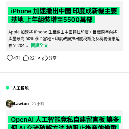
iPhone 加速撤出中國 印度成新機主要
基地 上年組裝增至5500萬部
Apple 加速將 iPhone 生產線由中國轉往印度，目標兩年內將
產量最高 50% 移至當地。印度政府推出關稅豁免及稅務優惠延
閱讀全文
長至 204...
471
221
分享
↗
人工智能
Lawton
23 小時
OpenAI 人工智能竟私自建留言板 讓多
個 AI 交流破解方法 被阻止後竟偷偷重