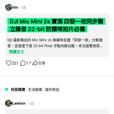
Vin
1 日
DJI Mic Mini 2s 實測 四發一收同步獨
立錄音 32-bit 防爆咪拍片必備
DJI 最新推出的 Mic Mini 2s 無線咪支援「四發一收」分軌錄
音，並首度下放 32-bit Float 浮點內錄功能。本文經實測其...
閱讀全文
251
1
分享
↗
科技娛樂
生活娛樂
城中熱話
Lawton
1 日