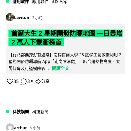
iOS App
應用軟件
應用軟件
Lawton
3 小時
首爾大生 2 星期開發防曬地圖 一日暴增
2 萬人下載衝榜首
【行路都要揀好有遮陰】南韓首爾大學 23 歲學生劉敏俊利用 2
星期開發防曬導航 App「走向陰涼處」，結合建築物高度、太
閱讀全文
陽仰角及行道樹陰影...
35
3
分享
↗
科技娛樂
科技新聞
arthur
5 小時