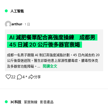
人工智能
arthur
1 日
AI 減肥餐單配合高強度操練 成都男
45 日減 20 公斤後多器官衰竭
成都一名男子跟隨 AI 制訂高強度減脂計劃，45 日內減去約 20
公斤後昏迷送院。醫生診斷他患上尿源性膿毒症、膿毒性休克
閱讀全文
及多器官功能障礙。...
22
4
分享
↗
3C科技
家居無線
影音產品