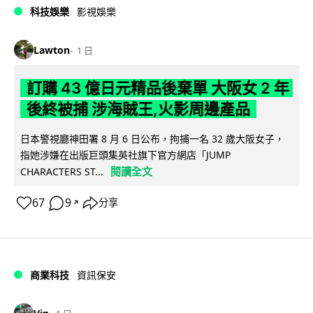
科技娛樂
影視娛樂
Lawton
1 日
訂購 43 億日元精品後棄單 大阪女 2 年
後終被捕 涉海賊王,火影周邊產品
日本警視廳神田署 8 月 6 日公布，拘捕一名 32 歲大阪女子，
指她涉嫌在出版巨頭集英社旗下官方網店「JUMP
閱讀全文
CHARACTERS ST...
67
9
分享
↗
商業科技
資訊保安