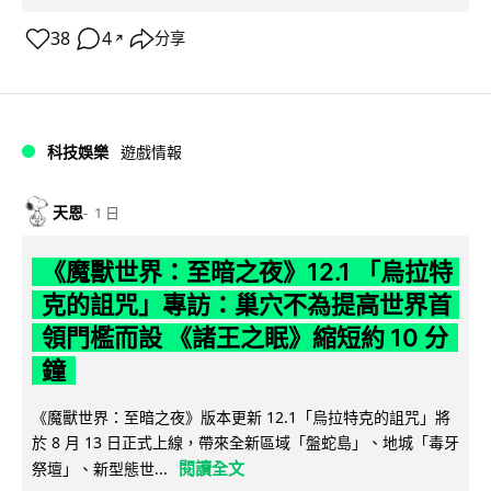
38
4
分享
↗
科技娛樂
遊戲情報
天恩
1 日
《魔獸世界：至暗之夜》12.1 「烏拉特
克的詛咒」專訪：巢穴不為提高世界首
領門檻而設 《諸王之眠》縮短約 10 分
鐘
《魔獸世界：至暗之夜》版本更新 12.1「烏拉特克的詛咒」將
於 8 月 13 日正式上線，帶來全新區域「盤蛇島」、地城「毒牙
閱讀全文
祭壇」、新型態世...