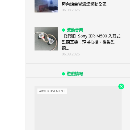
屋內煉金冒濃煙驚動全區
06.08.2026
流動音樂
【評測】Sony IER-M500 入耳式
監聽耳機：現場拍攝、後製監
聽...
06.08.2026
遊戲情報
《魔獸世界：至暗之夜》12.1
「烏拉特克的詛咒」專訪：巢穴
不為提高世...
ADVERTISEMENT
06.08.2026
遊戲情報
日本二手遊戲店減 90% 門市 業
績反增四成 “懷...