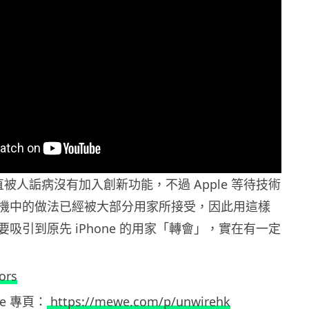
年一直被人詬病沒有加入創新功能，不過 Apple 等待技術
機中的做法已經被大部分用家所接受，因此用這樣
吸引到原先 iPhone 的用家「轉會」，實在有一定
ors
ewe 專頁：
https://mewe.com/p/unwirehk