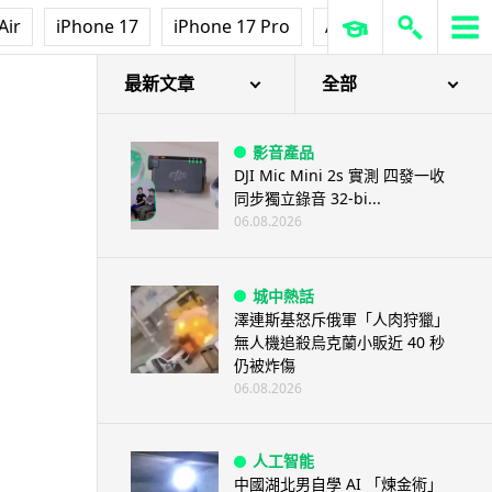
Air
iPhone 17
iPhone 17 Pro
AirPods Pro 3
Ap
最新文章
全部
影音產品
DJI Mic Mini 2s 實測 四發一收
同步獨立錄音 32-bi...
06.08.2026
城中熱話
澤連斯基怒斥俄軍「人肉狩獵」
無人機追殺烏克蘭小販近 40 秒
仍被炸傷
06.08.2026
人工智能
中國湖北男自學 AI 「煉金術」