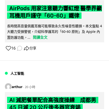
AirPods 用家注意聽力響紅燈 醫學界籲
耳機用戶謹守「60-60」鐵律
長時間高音量佩戴耳機可能導致永久性噪音性聽損。本文盤點 4
大聽力受損警號，介紹科學護耳的「60-60 原則」及 Apple 內
閱讀全文
置防護功能，...
16
分享
人工智能
arthur
20 小時
AI 減肥餐單配合高強度操練 成都男
45 日減 20 公斤後多器官衰竭