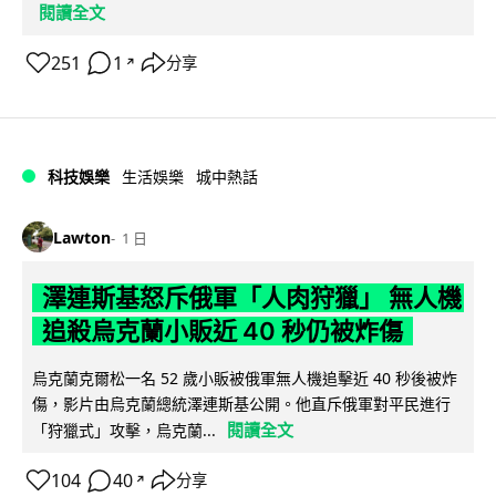
閱讀全文
251
1
分享
↗
科技娛樂
生活娛樂
城中熱話
Lawton
1 日
澤連斯基怒斥俄軍「人肉狩獵」 無人機
追殺烏克蘭小販近 40 秒仍被炸傷
烏克蘭克爾松一名 52 歲小販被俄軍無人機追擊近 40 秒後被炸
傷，影片由烏克蘭總統澤連斯基公開。他直斥俄軍對平民進行
閱讀全文
「狩獵式」攻擊，烏克蘭...
104
40
分享
↗