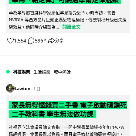
華為半導體首席科學家廖恒罕見接受近 5 小時專訪，警告
NVIDIA 等西方晶片巨頭正逼近物理極限，傳統製程升級已失經
閱讀全文
濟效益。他同時介紹華為...
1,554
596
分享
↗
科技娛樂
生活娛樂
城中熱話
Lawton
1 日
家長無得慳錢買二手書 電子啟動碼鎖死
二手教科書 學生無法做功課
社福界立法會議員陳文宜指，一間中學書單價錢按年加 14.7%
遠超通漲，令家長難以負擔。而且電子教材啟動碼這項設計，