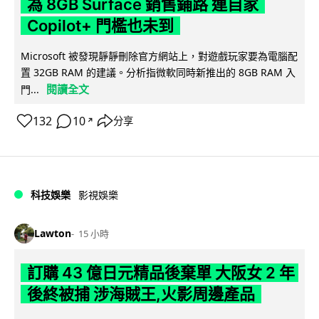
為 8GB Surface 銷售鋪路 連自家
Copilot+ 門檻也未到
Microsoft 被發現靜靜刪除官方網站上，對遊戲玩家要為電腦配
置 32GB RAM 的建議。分析指微軟同時新推出的 8GB RAM 入
閱讀全文
門...
132
10
分享
↗
科技娛樂
影視娛樂
Lawton
15 小時
訂購 43 億日元精品後棄單 大阪女 2 年
後終被捕 涉海賊王,火影周邊產品