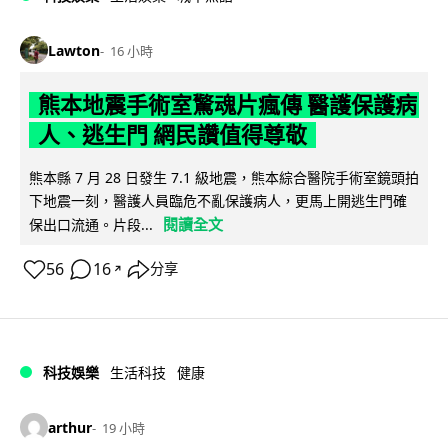
Lawton
16 小時
熊本地震手術室驚魂片瘋傳 醫護保護病
人、逃生門 網民讚值得尊敬
熊本縣 7 月 28 日發生 7.1 級地震，熊本綜合醫院手術室鏡頭拍
下地震一刻，醫護人員臨危不亂保護病人，更馬上開逃生門確
閱讀全文
保出口流通。片段...
56
16
分享
↗
科技娛樂
生活科技
健康
arthur
19 小時