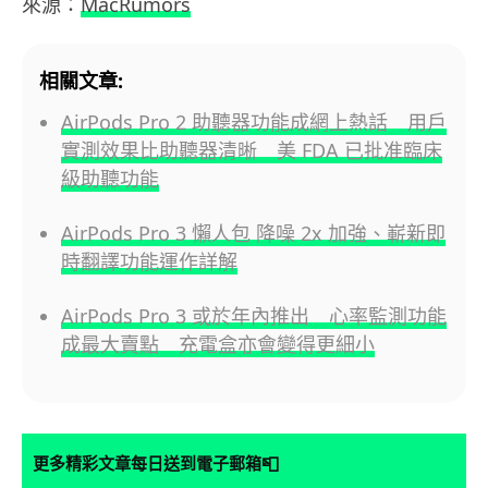
來源：
MacRumors
相關文章:
AirPods Pro 2 助聽器功能成網上熱話 用戶
實測效果比助聽器清晰 美 FDA 已批准臨床
級助聽功能
AirPods Pro 3 懶人包 降噪 2x 加強、嶄新即
時翻譯功能運作詳解
AirPods Pro 3 或於年內推出 心率監測功能
成最大賣點 充電盒亦會變得更細小
📮
更多精彩文章每日送到電子郵箱