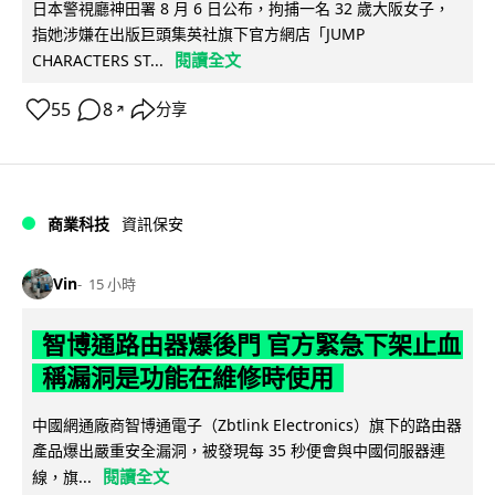
日本警視廳神田署 8 月 6 日公布，拘捕一名 32 歲大阪女子，
指她涉嫌在出版巨頭集英社旗下官方網店「JUMP
閱讀全文
CHARACTERS ST...
55
8
分享
↗
商業科技
資訊保安
Vin
15 小時
智博通路由器爆後門 官方緊急下架止血
稱漏洞是功能在維修時使用
中國網通廠商智博通電子（Zbtlink Electronics）旗下的路由器
產品爆出嚴重安全漏洞，被發現每 35 秒便會與中國伺服器連
閱讀全文
線，旗...