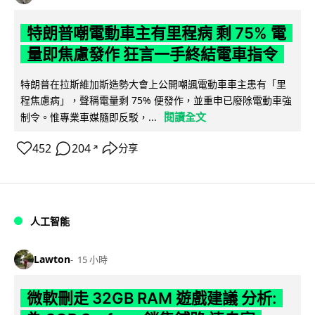
特朗普嘲電動車主有里程病 剩 75% 電
量即焦慮發作 狂言一手終結電車指令
特朗普在拉斯維加斯造勢大會上公開嘲諷電動車車主患有「里
程焦慮病」，聲稱電量剩 75% 便發作，並重申已廢除電動車強
閱讀全文
制令。惟專業車媒隨即反駁，...
452
204
分享
↗
人工智能
Lawton
15 小時
微軟刪走 32GB RAM 遊戲建議 分析: