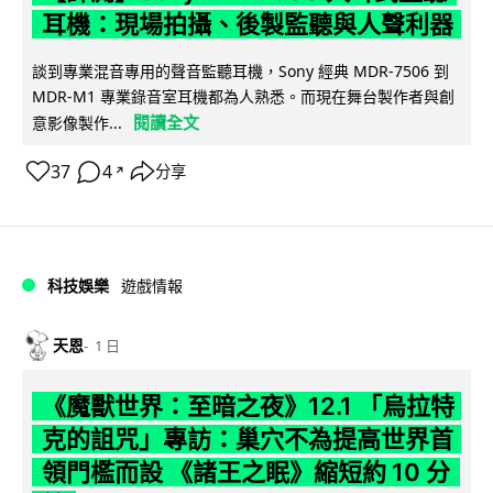
耳機：現場拍攝、後製監聽與人聲利器
談到專業混音專用的聲音監聽耳機，Sony 經典 MDR-7506 到
MDR-M1 專業錄音室耳機都為人熟悉。而現在舞台製作者與創
閱讀全文
意影像製作...
37
4
分享
↗
科技娛樂
遊戲情報
天恩
1 日
《魔獸世界：至暗之夜》12.1 「烏拉特
克的詛咒」專訪：巢穴不為提高世界首
領門檻而設 《諸王之眠》縮短約 10 分