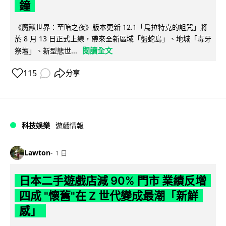
鐘
《魔獸世界：至暗之夜》版本更新 12.1「烏拉特克的詛咒」將
於 8 月 13 日正式上線，帶來全新區域「盤蛇島」、地城「毒牙
閱讀全文
祭壇」、新型態世...
115
分享
科技娛樂
遊戲情報
Lawton
1 日
日本二手遊戲店減 90% 門市 業績反增
四成 "懷舊"在 Z 世代變成最潮「新鮮
感」