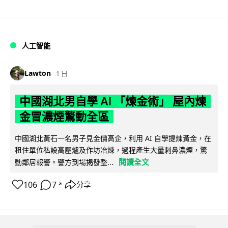
人工智能
Lawton
1 日
中國湖北男自學 AI 「煉金術」 屋內煉
金冒濃煙驚動全區
中國湖北黃石一名男子見金價高企，利用 AI 自學提煉黃金，在
租住單位私設高壓爐及作坊冶煉，過程產生大量刺鼻濃煙，驚
閱讀全文
動鄰居報警。警方到場揭發整...
106
7
分享
↗