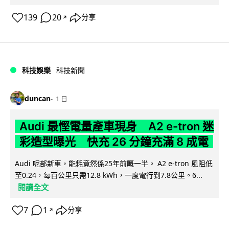
139
20
分享
↗
科技娛樂
科技新聞
duncan
1 日
Audi 最慳電量產車現身 A2 e-tron 迷
彩造型曝光 快充 26 分鐘充滿 8 成電
Audi 呢部新車，能耗竟然係25年前嘅一半。 A2 e-tron 風阻低
至0.24，每百公里只需12.8 kWh，一度電行到7.8公里。6...
閱讀全文
7
1
分享
↗