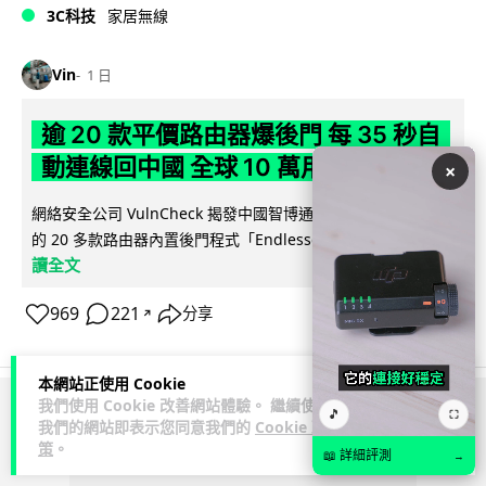
3C科技
家居無線
Vin
1 日
逾 20 款平價路由器爆後門 每 35 秒自
動連線回中國 全球 10 萬用家私隱堪憂
×
網絡安全公司 VulnCheck 揭發中國智博通電子（Zbtlink）生產
閱
的 20 多款路由器內置後門程式「Endlessdoors」（無盡...
讀全文
969
221
分享
↗
本網站正使用 Cookie
我們使用 Cookie 改善網站體驗。 繼續使用
🎵
⛶
ADVERTISEMENT
我們的網站即表示您同意我們的
Cookie 政
策
。
📖 詳細評測
→