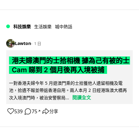
科技娛樂
生活娛樂
城中熱話
Lawton
1 日
港夫婦澳門的士拾相機 據為己有被的士
Cam 睇到 2 個月後再入境被捕
一對香港夫婦今年 5 月遊澳門乘的士拾獲他人遺留相機及電
池，拾遺不報並帶返香港自用。兩人本月 2 日經港珠澳大橋再
閱讀全文
次入境澳門時，被治安警察局...
539
75
分享
↗