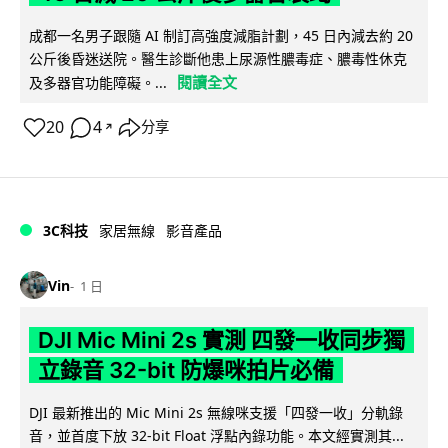
成都一名男子跟隨 AI 制訂高強度減脂計劃，45 日內減去約 20
公斤後昏迷送院。醫生診斷他患上尿源性膿毒症、膿毒性休克
閱讀全文
及多器官功能障礙。...
20
4
分享
↗
3C科技
家居無線
影音產品
Vin
1 日
DJI Mic Mini 2s 實測 四發一收同步獨
立錄音 32-bit 防爆咪拍片必備
DJI 最新推出的 Mic Mini 2s 無線咪支援「四發一收」分軌錄
音，並首度下放 32-bit Float 浮點內錄功能。本文經實測其...