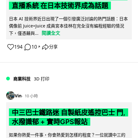
直播系統 在日本技術界成為話題
日本 AI 技術界近日出現了一個引發廣泛討論的熱門話題：日本
偶像前 Juice=Juice 成員宮本佳林在完全沒有編程經驗的情況
閱讀全文
下，僅憑藉與...
194
10
分享
↗
商業科技
3D 打印
Vin
10 小時
中三巴士鐵路迷 自製紙皮遙控巴士 門,
水撥識郁 + 實時GPS報站
如果你熱愛一件事，你會熱愛到怎樣的程度？一位就讀中三的