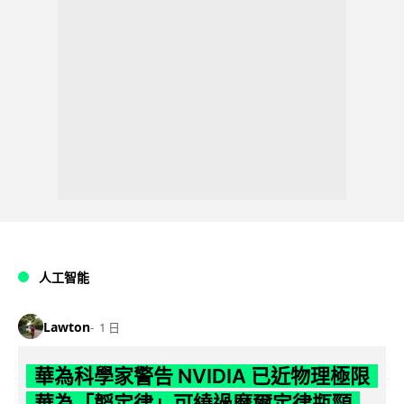
人工智能
Lawton
1 日
華為科學家警告 NVIDIA 已近物理極限
華為「韜定律」可繞過摩爾定律瓶頸