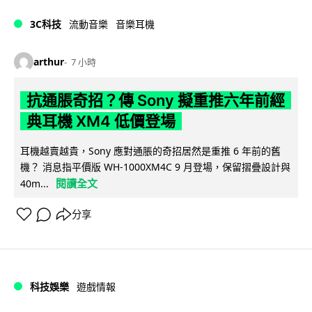
3C科技
流動音樂
音樂耳機
arthur
7 小時
抗通脹奇招？傳 Sony 擬重推六年前經
典耳機 XM4 低價登場
耳機越賣越貴，Sony 應對通脹的奇招居然是重推 6 年前的舊
機？ 消息指平價版 WH-1000XM4C 9 月登場，保留摺疊設計與
閱讀全文
40m...
分享
科技娛樂
遊戲情報