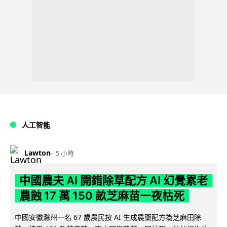
人工智能
Lawton
5 小時
中國農夫 AI 開錯除草配方 AI 幻覺累老
農蝕 17 萬 150 畝芝麻苗一夜枯死
中國安徽滁州一名 67 歲農民按 AI 生成農藥配方為芝麻田除