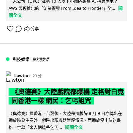
一人公司（OPC）或者 10 人以下小團隊想將 AI 構思落地？
閱
AWS 最近推出的「創業復興 From Idea to Frontier」全...
讀全文
分享
科技娛樂
影視娛樂
Lawton
29 分
《奧德賽》大陸戲院都爆機 定格對白竟
同香港一樣 網民：乞丐詛咒
《奧德賽》繼香港、台灣後，大陸蘇州戲院 8 月 9 日亦傳出在
播放時發生意外，戲院出現機器冒煙情況，而播放停止時的畫
閱讀全文
格，字幕「來人把這些乞丐...