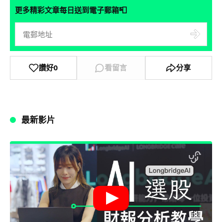
📮
更多精彩文章每日送到電子郵箱
讚好
0
看留言
分享
最新影片