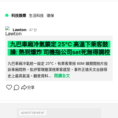
科技娛樂
生活科技
環保
Lawton
47 分
九巴車廂冷氣鎖定 25°C 高溫下乘客鼓
譟: 熱到爆炸 司機指公司set死無得調校
九巴車廂冷氣統一設定 25°C，有乘客乘搭 60M 線期間拍片投
訴車廂悶熱，批評管理層漠視乘客感受，事件正值天文台錄得
閱讀全文
史上最高氣溫。翻查資料...
分享
ADVERTISEMENT