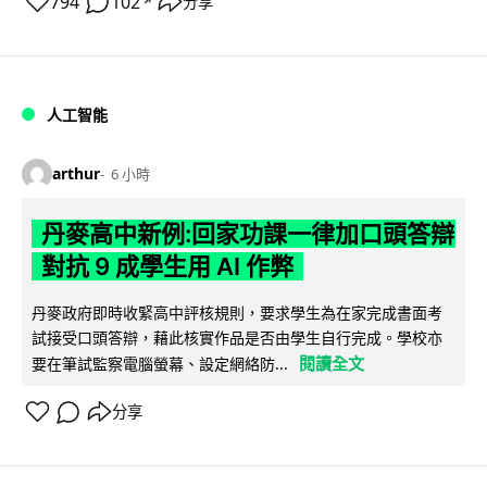
794
102
分享
↗
人工智能
arthur
6 小時
丹麥高中新例:回家功課一律加口頭答辯
對抗 9 成學生用 AI 作弊
丹麥政府即時收緊高中評核規則，要求學生為在家完成書面考
試接受口頭答辯，藉此核實作品是否由學生自行完成。學校亦
閱讀全文
要在筆試監察電腦螢幕、設定網絡防...
分享