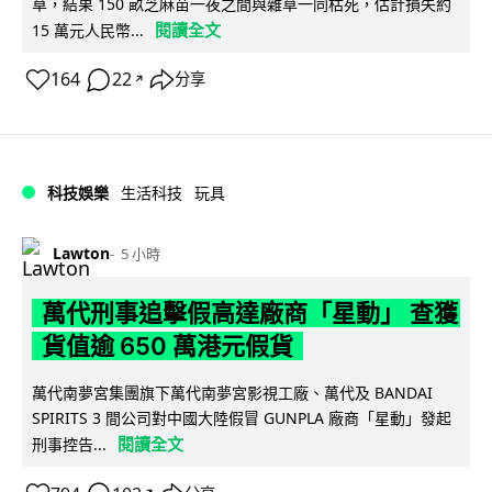
草，結果 150 畝芝麻苗一夜之間與雜草一同枯死，估計損失約
閱讀全文
15 萬元人民幣...
164
22
分享
↗
科技娛樂
生活科技
玩具
Lawton
5 小時
萬代刑事追擊假高達廠商「星動」 查獲
貨值逾 650 萬港元假貨
萬代南夢宮集團旗下萬代南夢宮影視工廠、萬代及 BANDAI
SPIRITS 3 間公司對中國大陸假冒 GUNPLA 廠商「星動」發起
閱讀全文
刑事控告...