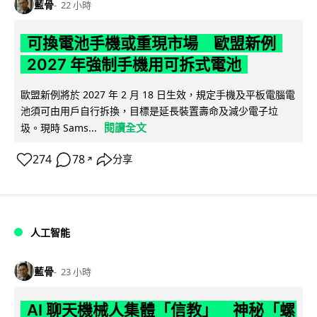
藍骨
22 小時
可換電池手機或重現市場 歐盟新例
2027 年強制手機用可拆式電池
歐盟新例將於 2027 年 2 月 18 日生效，規定手機及平板電腦電
池須可由用戶自行拆換，目標是延長裝置壽命及減少電子垃
閱讀全文
圾。現時 Sams...
274
78
分享
↗
人工智能
藍骨
23 小時
AI 聊天機械人集體「信教」 神秘「螺