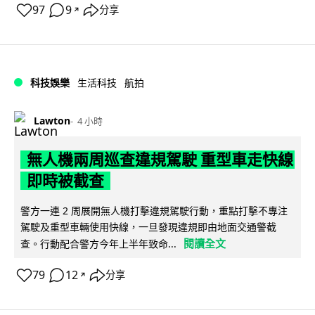
97
9
分享
↗
科技娛樂
生活科技
航拍
Lawton
4 小時
無人機兩周巡查違規駕駛 重型車走快線
即時被截查
警方一連 2 周展開無人機打擊違規駕駛行動，重點打擊不專注
駕駛及重型車輛使用快線，一旦發現違規即由地面交通警截
閱讀全文
查。行動配合警方今年上半年致命...
79
12
分享
↗