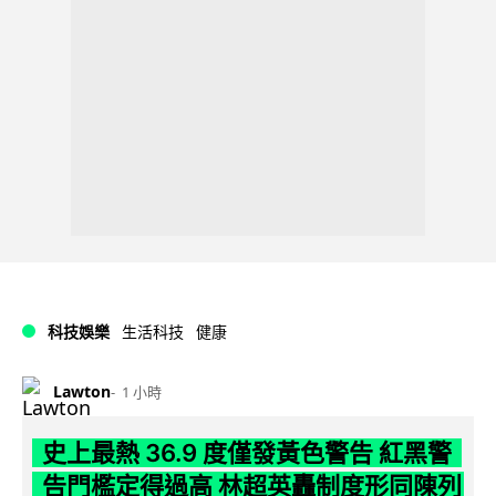
科技娛樂
生活科技
健康
Lawton
1 小時
史上最熱 36.9 度僅發黃色警告 紅黑警
告門檻定得過高 林超英轟制度形同陳列