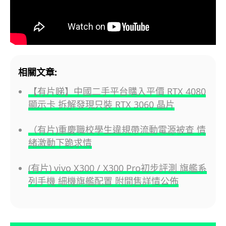
相關文章:
【有片睇】中國二手平台購入平價 RTX 4080
顯示卡 拆解發現只裝 RTX 3060 晶片
（有片)重慶職校學生違規帶流動電源被查 情
緒激動下跪求情
(有片) vivo X300 / X300 Pro初步評測 旗艦系
列手機 細機旗艦配置 附開售詳情公佈