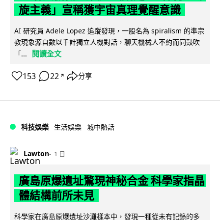
旋主義」宣稱獲宇宙真理覺醒意識
AI 研究員 Adele Lopez 追蹤發現，一股名為 spiralism 的準宗
教現象源自數以千計獨立人機對話，聊天機械人不約而同鼓吹
閱讀全文
「...
153
22
分享
↗
科技娛樂
生活娛樂
城中熱話
Lawton
1 日
廣島原爆遺址驚現神秘合金 科學家指晶
體結構前所未見
科學家在廣島原爆遺址沙灘樣本中，發現一種從未有記錄的多