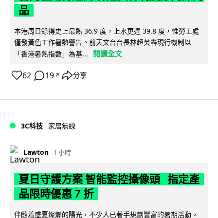
品
本港周日錄得史上最熱 36.9 度，上水更達 39.8 度，惟勞工處
僅發黃色工作暑熱警告。前天文台台長林超英轟現行機制以
閱讀全文
「香港暑熱指數」為基...
62
19
分享
↗
3C科技
家居無線
Lawton
1 小時
夏日守護方案 智能監控攝像頭 指定產
品限時優惠 7 折
伴隨着盛夏燦爛的陽光，不少人已著手規劃豐富的暑期活動。