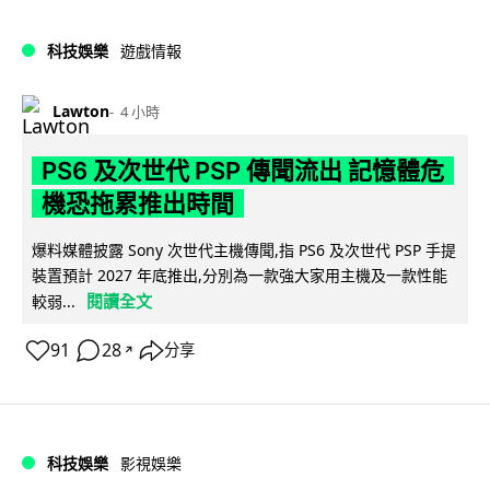
科技娛樂
遊戲情報
Lawton
4 小時
PS6 及次世代 PSP 傳聞流出 記憶體危
機恐拖累推出時間
爆料媒體披露 Sony 次世代主機傳聞,指 PS6 及次世代 PSP 手提
裝置預計 2027 年底推出,分別為一款強大家用主機及一款性能
閱讀全文
較弱...
91
28
分享
↗
科技娛樂
影視娛樂