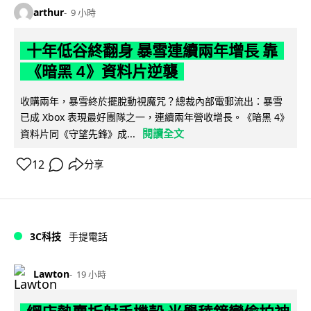
arthur
9 小時
十年低谷終翻身 暴雪連續兩年增長 靠
《暗黑 4》資料片逆襲
收購兩年，暴雪終於擺脫動視魔咒？總裁內部電郵流出：暴雪
已成 Xbox 表現最好團隊之一，連續兩年營收增長。《暗黑 4》
閱讀全文
資料片同《守望先鋒》成...
12
分享
3C科技
手提電話
Lawton
19 小時