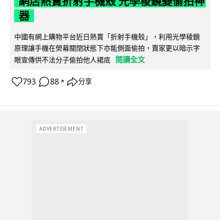
網店熱賣折射手機殼 光學稜鏡變偷拍神
器
中國有網上購物平台近日熱賣「折射手機殼」，利用光學稜鏡
原理讓手機在熒幕關閉狀態下亦能側面偷拍，賣家更以暗示字
閱讀全文
眼宣傳供不法分子偷拍他人裙底
793
88
分享
↗
ADVERTISEMENT