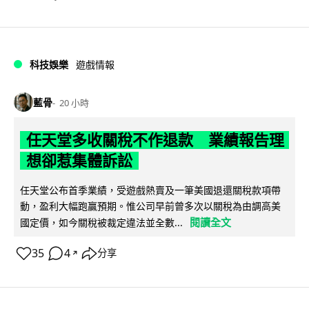
科技娛樂
遊戲情報
藍骨
20 小時
任天堂多收關稅不作退款 業績報告理
想卻惹集體訴訟
任天堂公布首季業績，受遊戲熱賣及一筆美國退還關稅款項帶
動，盈利大幅跑贏預期。惟公司早前曾多次以關稅為由調高美
閱讀全文
國定價，如今關稅被裁定違法並全數...
35
4
分享
↗