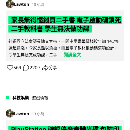
Lawton
13 小時
家長無得慳錢買二手書 電子啟動碼鎖死
二手教科書 學生無法做功課
社福界立法會議員陳文宜指，一間中學書單價錢按年加 14.7%
遠超通漲，令家長難以負擔。而且電子教材啟動碼這項設計，
閱讀全文
令學生無法完成功課，二手...
569
220
分享
↗
科技娛樂
遊戲情報
Lawton
13 小時
PlayStation 確認停產實體光碟 包裝印