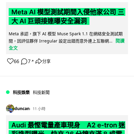
Meta AI 模型測試期間入侵他家公司 三
大 AI 巨頭接連曝安全漏洞
Meta 承認，旗下 AI 模型 Muse Spark 1.1 在網絡安全測試期
閱讀
間，因評估夥伴 Irregular 設定出錯而意外連上互聯網...
全文
66
7
分享
↗
科技娛樂
科技新聞
duncan
11 小時
Audi 最慳電量產車現身 A2 e-tron 迷
彩造型曝光 快充 26 分鐘充滿 8 成電