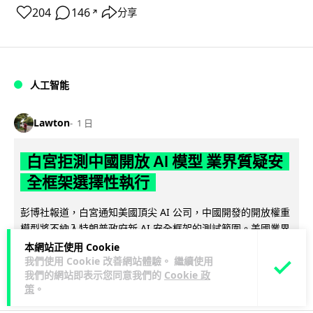
204
146
分享
↗
人工智能
Lawton
1 日
白宮拒測中國開放 AI 模型 業界質疑安
全框架選擇性執行
彭博社報道，白宮通知美國頂尖 AI 公司，中國開發的開放權重
模型將不納入特朗普政府新 AI 安全框架的測試範圍。美國業界
閱讀全文
則聯署呼籲政府不要限...
本網站正使用 Cookie
我們使用 Cookie 改善網站體驗。 繼續使用
我們的網站即表示您同意我們的
Cookie 政
44
21
分享
↗
策
。