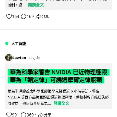
閱讀全文
機制。違...
164
16
分享
↗
人工智能
Lawton
12 小時
華為科學家警告 NVIDIA 已近物理極限
華為「韜定律」可繞過摩爾定律瓶頸
華為半導體首席科學家廖恒罕見接受近 5 小時專訪，警告
NVIDIA 等西方晶片巨頭正逼近物理極限，傳統製程升級已失經
閱讀全文
濟效益。他同時介紹華為...
991
369
分享
↗