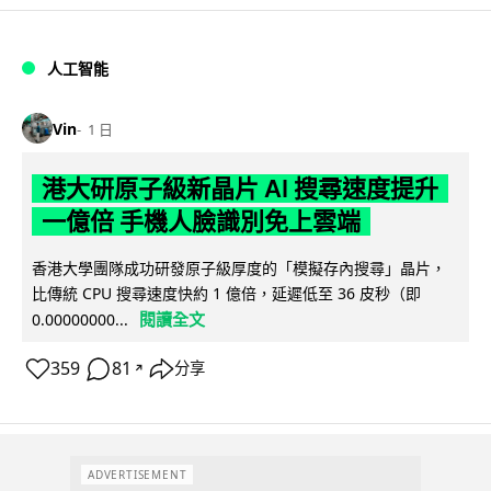
人工智能
Vin
1 日
港大研原子級新晶片 AI 搜尋速度提升
一億倍 手機人臉識別免上雲端
香港大學團隊成功研發原子級厚度的「模擬存內搜尋」晶片，
比傳統 CPU 搜尋速度快約 1 億倍，延遲低至 36 皮秒（即
閱讀全文
0.00000000...
359
81
分享
↗
ADVERTISEMENT