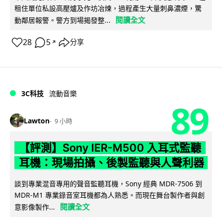
租住單位私設高壓爐及作坊冶煉，過程產生大量刺鼻濃煙，驚
閱讀全文
動鄰居報警。警方到場揭發整...
28
5
分享
↗
3C科技
流動音樂
89
Lawton
9 小時
【評測】Sony IER-M500 入耳式監聽
耳機：現場拍攝、後製監聽與人聲利器
談到專業混音專用的聲音監聽耳機，Sony 經典 MDR-7506 到
MDR-M1 專業錄音室耳機都為人熟悉。而現在舞台製作者與創
閱讀全文
意影像製作...