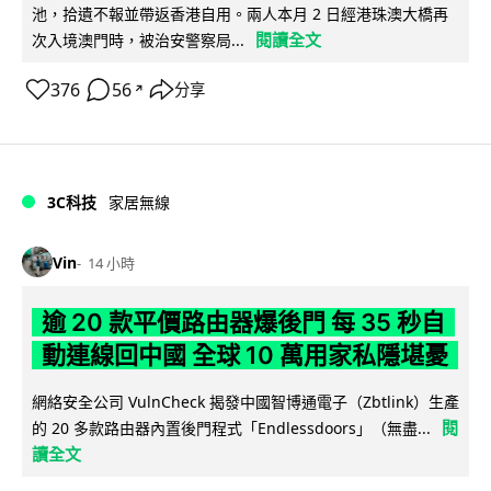
池，拾遺不報並帶返香港自用。兩人本月 2 日經港珠澳大橋再
閱讀全文
次入境澳門時，被治安警察局...
376
56
分享
↗
3C科技
家居無線
Vin
14 小時
逾 20 款平價路由器爆後門 每 35 秒自
動連線回中國 全球 10 萬用家私隱堪憂
網絡安全公司 VulnCheck 揭發中國智博通電子（Zbtlink）生產
閱
的 20 多款路由器內置後門程式「Endlessdoors」（無盡...
讀全文