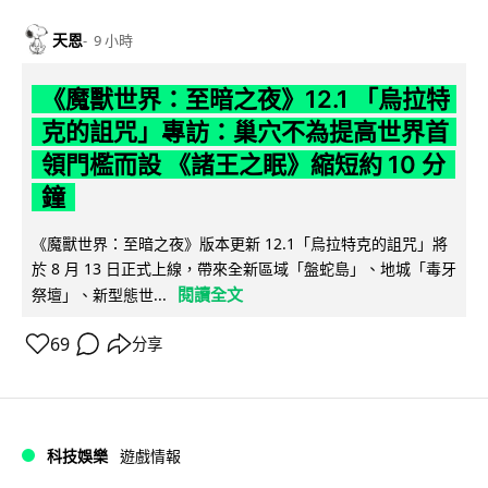
天恩
9 小時
《魔獸世界：至暗之夜》12.1 「烏拉特
克的詛咒」專訪：巢穴不為提高世界首
領門檻而設 《諸王之眠》縮短約 10 分
鐘
《魔獸世界：至暗之夜》版本更新 12.1「烏拉特克的詛咒」將
於 8 月 13 日正式上線，帶來全新區域「盤蛇島」、地城「毒牙
閱讀全文
祭壇」、新型態世...
69
分享
科技娛樂
遊戲情報