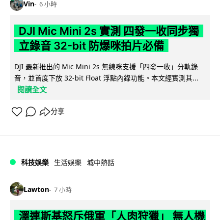
Vin
6 小時
DJI Mic Mini 2s 實測 四發一收同步獨
立錄音 32-bit 防爆咪拍片必備
DJI 最新推出的 Mic Mini 2s 無線咪支援「四發一收」分軌錄
音，並首度下放 32-bit Float 浮點內錄功能。本文經實測其...
閱讀全文
分享
科技娛樂
生活娛樂
城中熱話
Lawton
7 小時
澤連斯基怒斥俄軍「人肉狩獵」 無人機