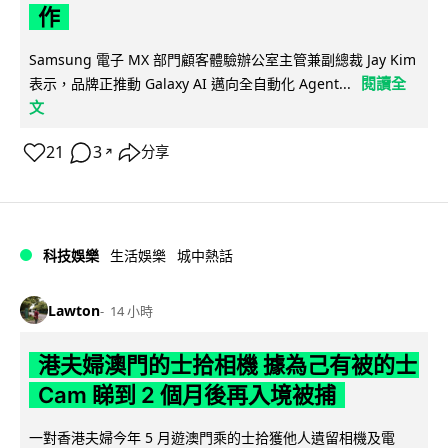
作
Samsung 電子 MX 部門顧客體驗辦公室主管兼副總裁 Jay Kim
閱讀全
表示，品牌正推動 Galaxy AI 邁向全自動化 Agent...
文
21
3
分享
↗
科技娛樂
生活娛樂
城中熱話
Lawton
14 小時
港夫婦澳門的士拾相機 據為己有被的士
Cam 睇到 2 個月後再入境被捕
一對香港夫婦今年 5 月遊澳門乘的士拾獲他人遺留相機及電