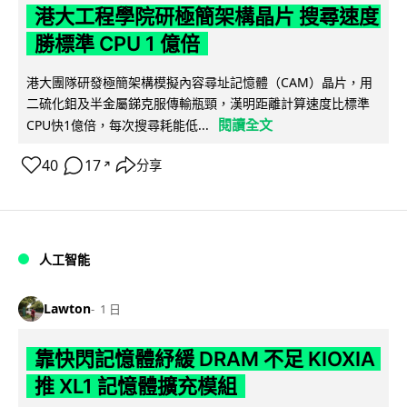
港大工程學院研極簡架構晶片 搜尋速度
勝標準 CPU 1 億倍
港大團隊研發極簡架構模擬內容尋址記憶體（CAM）晶片，用
二硫化鉬及半金屬銻克服傳輸瓶頸，漢明距離計算速度比標準
閱讀全文
CPU快1億倍，每次搜尋耗能低...
40
17
分享
↗
人工智能
Lawton
1 日
靠快閃記憶體紓緩 DRAM 不足 KIOXIA
推 XL1 記憶體擴充模組