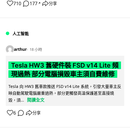
710
177
分享
↗
人工智能
arthur
18 小時
Tesla HW3 舊硬件裝 FSD v14 Lite 頻
現過熱 部分電腦損毀車主須自費維修
Tesla 向 HW3 舊車款推送 FSD v14 Lite 系統，引發大量車主反
映自動駕駛電腦嚴重過熱，部分更觸發高溫保護甚至直接燒
閱讀全文
毀，須...
6
分享