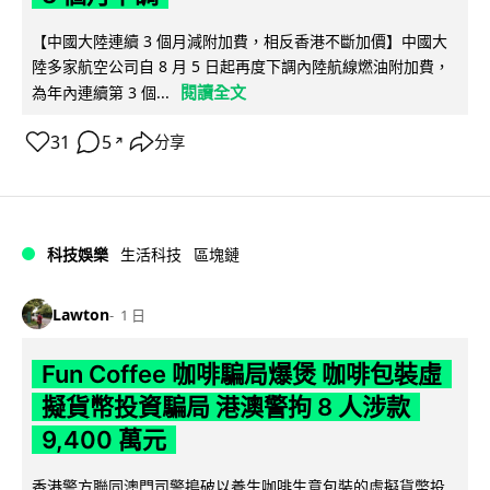
【中國大陸連續 3 個月減附加費，相反香港不斷加價】中國大
陸多家航空公司自 8 月 5 日起再度下調內陸航線燃油附加費，
閱讀全文
為年內連續第 3 個...
31
5
分享
↗
科技娛樂
生活科技
區塊鏈
Lawton
1 日
Fun Coffee 咖啡騙局爆煲 咖啡包裝虛
擬貨幣投資騙局 港澳警拘 8 人涉款
9,400 萬元
香港警方聯同澳門司警搗破以養生咖啡生意包裝的虛擬貨幣投