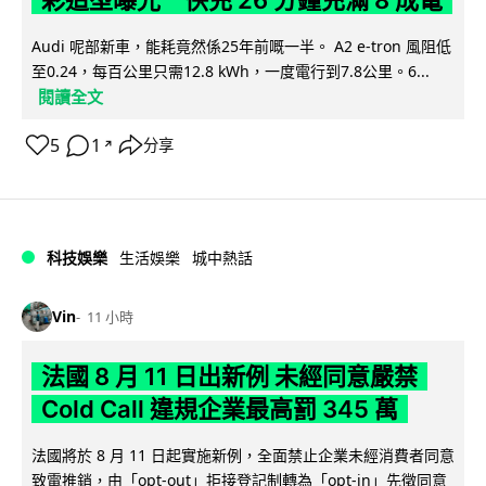
Audi 呢部新車，能耗竟然係25年前嘅一半。 A2 e-tron 風阻低
至0.24，每百公里只需12.8 kWh，一度電行到7.8公里。6...
閱讀全文
5
1
分享
↗
科技娛樂
生活娛樂
城中熱話
Vin
11 小時
法國 8 月 11 日出新例 未經同意嚴禁
Cold Call 違規企業最高罰 345 萬
法國將於 8 月 11 日起實施新例，全面禁止企業未經消費者同意
致電推銷，由「opt-out」拒接登記制轉為「opt-in」先徵同意