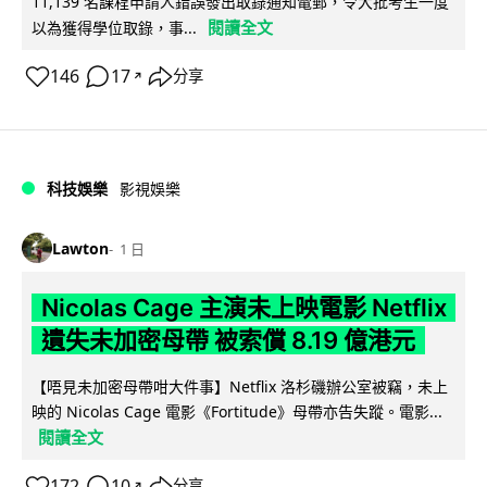
11,139 名課程申請人錯誤發出取錄通知電郵，令大批考生一度
閱讀全文
以為獲得學位取錄，事...
146
17
分享
↗
科技娛樂
影視娛樂
Lawton
1 日
Nicolas Cage 主演未上映電影 Netflix
遺失未加密母帶 被索償 8.19 億港元
【唔見未加密母帶咁大件事】Netflix 洛杉磯辦公室被竊，未上
映的 Nicolas Cage 電影《Fortitude》母帶亦告失蹤。電影...
閱讀全文
172
10
分享
↗