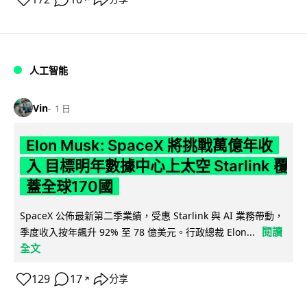
人工智能
Vin
1 日
Elon Musk: SpaceX 將挑戰萬億年收
入 目標明年數據中心上太空 Starlink 覆
蓋全球170國
SpaceX 公佈最新第二季業績，受惠 Starlink 與 AI 業務帶動，
閱讀
季度收入按年飆升 92% 至 78 億美元。行政總裁 Elon...
全文
129
17
分享
↗