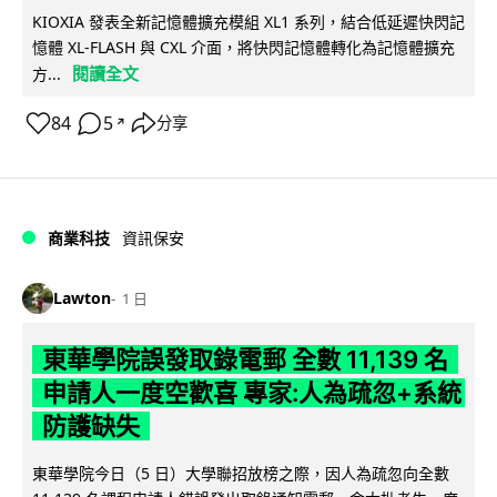
KIOXIA 發表全新記憶體擴充模組 XL1 系列，結合低延遲快閃記
憶體 XL-FLASH 與 CXL 介面，將快閃記憶體轉化為記憶體擴充
閱讀全文
方...
84
5
分享
↗
商業科技
資訊保安
Lawton
1 日
東華學院誤發取錄電郵 全數 11,139 名
申請人一度空歡喜 專家:人為疏忽+系統
防護缺失
東華學院今日（5 日）大學聯招放榜之際，因人為疏忽向全數