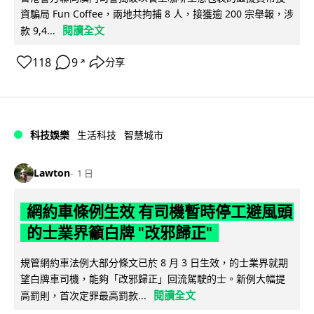
資騙局 Fun Coffee，兩地共拘捕 8 人，接獲逾 200 宗舉報，涉
閱讀全文
款 9,4...
118
9
分享
↗
科技娛樂
生活科技
智慧城市
Lawton
1 日
網約車條例生效 有司機暫時停工避風頭
的士業界籲白牌 "改邪歸正"
規管網約車法例大部分條文已於 8 月 3 日生效，的士業界就期
望白牌車司機，能夠「改邪歸正」回流駕駛的士。新例大幅提
閱讀全文
高罰則，首次定罪最高罰款...