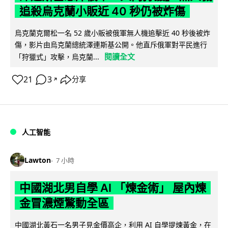
追殺烏克蘭小販近 40 秒仍被炸傷
烏克蘭克爾松一名 52 歲小販被俄軍無人機追擊近 40 秒後被炸
傷，影片由烏克蘭總統澤連斯基公開。他直斥俄軍對平民進行
閱讀全文
「狩獵式」攻擊，烏克蘭...
21
3
分享
↗
人工智能
Lawton
7 小時
中國湖北男自學 AI 「煉金術」 屋內煉
金冒濃煙驚動全區
中國湖北黃石一名男子見金價高企，利用 AI 自學提煉黃金，在