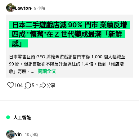
Lawton
9 小時
日本二手遊戲店減 90% 門市 業績反增
四成 "懷舊"在 Z 世代變成最潮「新鮮
感」
日本零售巨頭 GEO 將懷舊遊戲銷售門市從 1,000 間大幅減至
99 間，但銷售額卻不降反升至過往的 1.4 倍。做到「減店增
閱讀全文
收」奇蹟，...
104
5
分享
↗
人工智能
Vin
10 小時