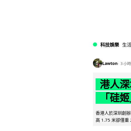
科技娛樂
生
Lawton
3 小時
港人深
「硅姬
香港人於深圳創辦初
高 1.75 米卻僅重 