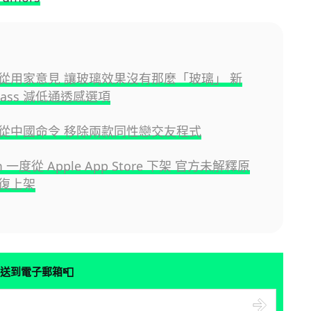
e 順從用家意見 讓玻璃效果沒有那麼「玻璃」 新
 Glass 減低通透感選項
e 遵從中國命令 移除兩款同性戀交友程式
am 一度從 Apple App Store 下架 官方未解釋原
復上架
📮
送到電子郵箱