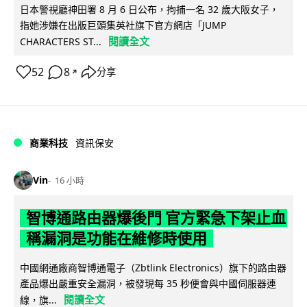
日本警視廳神田署 8 月 6 日公布，拘捕一名 32 歲大阪女子，
指她涉嫌在出版巨頭集英社旗下官方網店「JUMP
閱讀全文
CHARACTERS ST...
52
8
分享
↗
商業科技
資訊保安
Vin
16 小時
智博通路由器爆後門 官方緊急下架止血
稱漏洞是功能在維修時使用
中國網通廠商智博通電子（Zbtlink Electronics）旗下的路由器
產品爆出嚴重安全漏洞，被發現每 35 秒便會與中國伺服器連
閱讀全文
線，旗...