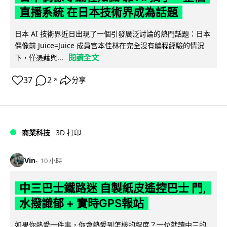
直播系統 在日本技術界成為話題
日本 AI 技術界近日出現了一個引發廣泛討論的熱門話題：日本
偶像前 Juice=Juice 成員宮本佳林在完全沒有編程經驗的情況
閱讀全文
下，僅憑藉與...
37
2
分享
↗
商業科技
3D 打印
Vin
10 小時
中三巴士鐵路迷 自製紙皮遙控巴士 門,
水撥識郁 + 實時GPS報站
如果你熱愛一件事，你會熱愛到怎樣的程度？一位就讀中三的