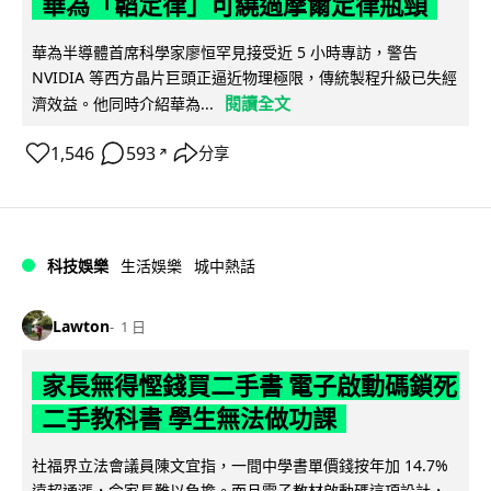
華為「韜定律」可繞過摩爾定律瓶頸
華為半導體首席科學家廖恒罕見接受近 5 小時專訪，警告
NVIDIA 等西方晶片巨頭正逼近物理極限，傳統製程升級已失經
閱讀全文
濟效益。他同時介紹華為...
1,546
593
分享
↗
科技娛樂
生活娛樂
城中熱話
Lawton
1 日
家長無得慳錢買二手書 電子啟動碼鎖死
二手教科書 學生無法做功課
社福界立法會議員陳文宜指，一間中學書單價錢按年加 14.7%
遠超通漲，令家長難以負擔。而且電子教材啟動碼這項設計，