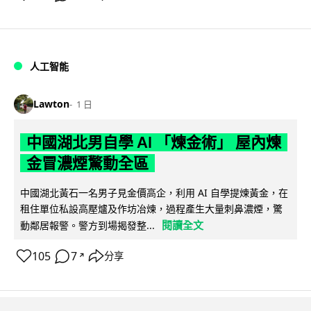
人工智能
Lawton
1 日
中國湖北男自學 AI 「煉金術」 屋內煉
金冒濃煙驚動全區
中國湖北黃石一名男子見金價高企，利用 AI 自學提煉黃金，在
租住單位私設高壓爐及作坊冶煉，過程產生大量刺鼻濃煙，驚
閱讀全文
動鄰居報警。警方到場揭發整...
105
7
分享
↗