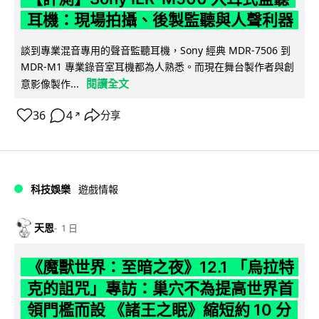
耳機：現場拍攝、後製監聽與人聲利器
談到專業混音專用的聲音監聽耳機，Sony 經典 MDR-7506 到
MDR-M1 專業錄音室耳機都為人熟悉。而現在舞台製作者與創
閱讀全文
意影像製作...
36
4
分享
↗
科技娛樂
遊戲情報
天恩
1 日
《魔獸世界：至暗之夜》12.1 「烏拉特
克的詛咒」專訪：巢穴不為提高世界首
領門檻而設 《諸王之眠》縮短約 10 分