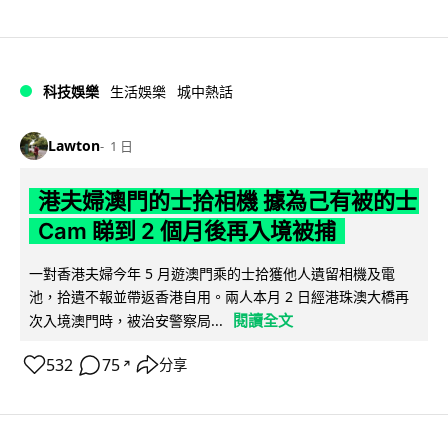
科技娛樂
生活娛樂
城中熱話
Lawton
1 日
港夫婦澳門的士拾相機 據為己有被的士
Cam 睇到 2 個月後再入境被捕
一對香港夫婦今年 5 月遊澳門乘的士拾獲他人遺留相機及電
池，拾遺不報並帶返香港自用。兩人本月 2 日經港珠澳大橋再
閱讀全文
次入境澳門時，被治安警察局...
532
75
分享
↗