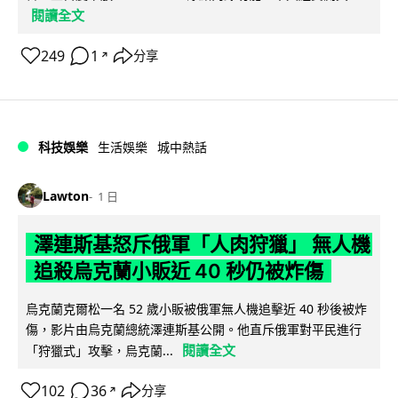
閱讀全文
249
1
分享
↗
科技娛樂
生活娛樂
城中熱話
Lawton
1 日
澤連斯基怒斥俄軍「人肉狩獵」 無人機
追殺烏克蘭小販近 40 秒仍被炸傷
烏克蘭克爾松一名 52 歲小販被俄軍無人機追擊近 40 秒後被炸
傷，影片由烏克蘭總統澤連斯基公開。他直斥俄軍對平民進行
閱讀全文
「狩獵式」攻擊，烏克蘭...
102
36
分享
↗