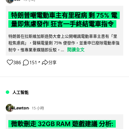
特朗普嘲電動車主有里程病 剩 75% 電
量即焦慮發作 狂言一手終結電車指令
特朗普在拉斯維加斯造勢大會上公開嘲諷電動車車主患有「里
程焦慮病」，聲稱電量剩 75% 便發作，並重申已廢除電動車強
閱讀全文
制令。惟專業車媒隨即反駁，...
386
151
分享
↗
人工智能
Lawton
15 小時
微軟刪走 32GB RAM 遊戲建議 分析: