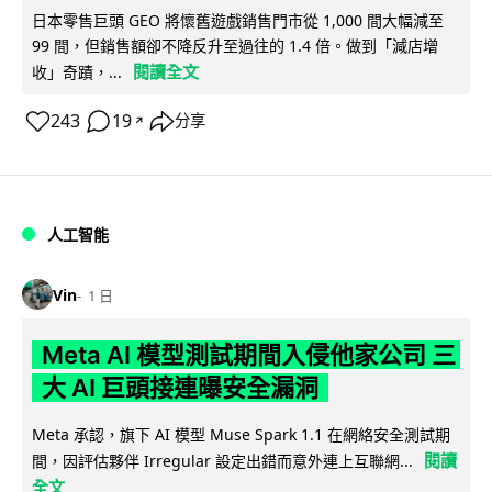
日本零售巨頭 GEO 將懷舊遊戲銷售門市從 1,000 間大幅減至
99 間，但銷售額卻不降反升至過往的 1.4 倍。做到「減店增
閱讀全文
收」奇蹟，...
243
19
分享
↗
人工智能
Vin
1 日
Meta AI 模型測試期間入侵他家公司 三
大 AI 巨頭接連曝安全漏洞
Meta 承認，旗下 AI 模型 Muse Spark 1.1 在網絡安全測試期
閱讀
間，因評估夥伴 Irregular 設定出錯而意外連上互聯網...
全文