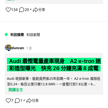
134
20
分享
↗
科技娛樂
科技新聞
duncan
1 日
Audi 最慳電量產車現身 A2 e-tron 迷
彩造型曝光 快充 26 分鐘充滿 8 成電
Audi 呢部新車，能耗竟然係25年前嘅一半。 A2 e-tron 風阻低
至0.24，每百公里只需12.8 kWh，一度電行到7.8公里。6...
閱讀全文
7
1
分享
↗