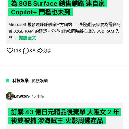
為 8GB Surface 銷售鋪路 連自家
Copilot+ 門檻也未到
Microsoft 被發現靜靜刪除官方網站上，對遊戲玩家要為電腦配
置 32GB RAM 的建議。分析指微軟同時新推出的 8GB RAM 入
閱讀全文
門...
118
8
分享
↗
科技娛樂
影視娛樂
Lawton
15 小時
訂購 43 億日元精品後棄單 大阪女 2 年
後終被捕 涉海賊王,火影周邊產品