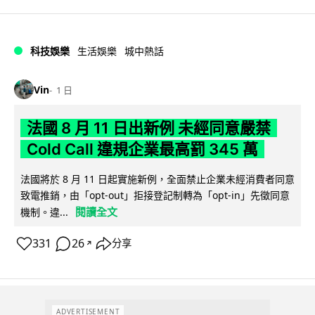
科技娛樂
生活娛樂
城中熱話
Vin
1 日
法國 8 月 11 日出新例 未經同意嚴禁
Cold Call 違規企業最高罰 345 萬
法國將於 8 月 11 日起實施新例，全面禁止企業未經消費者同意
致電推銷，由「opt-out」拒接登記制轉為「opt-in」先徵同意
閱讀全文
機制。違...
331
26
分享
↗
ADVERTISEMENT