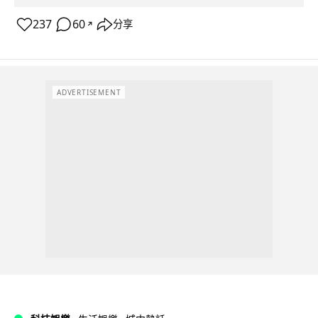
237
60
分享
↗
ADVERTISEMENT