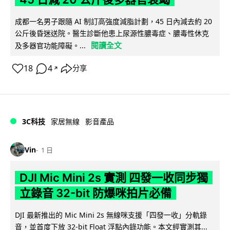
成都一名男子跟隨 AI 制訂高強度減脂計劃，45 日內減去約 20
公斤後昏迷送院。醫生診斷他患上尿源性膿毒症、膿毒性休克
閱讀全文
及多器官功能障礙。...
18
4
分享
↗
3C科技
家居無線
影音產品
Vin
1 日
DJI Mic Mini 2s 實測 四發一收同步獨
立錄音 32-bit 防爆咪拍片必備
DJI 最新推出的 Mic Mini 2s 無線咪支援「四發一收」分軌錄
音，並首度下放 32-bit Float 浮點內錄功能。本文經實測其...