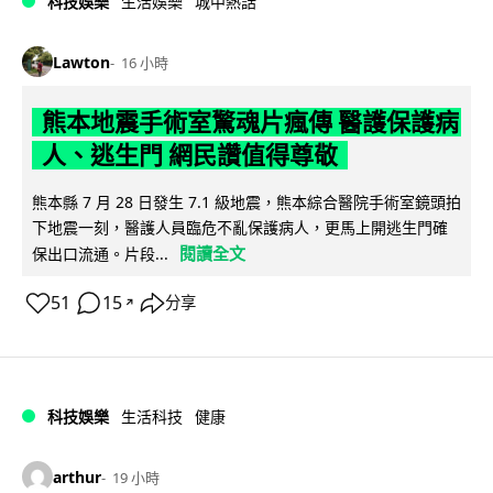
科技娛樂
生活娛樂
城中熱話
Lawton
16 小時
熊本地震手術室驚魂片瘋傳 醫護保護病
人、逃生門 網民讚值得尊敬
熊本縣 7 月 28 日發生 7.1 級地震，熊本綜合醫院手術室鏡頭拍
下地震一刻，醫護人員臨危不亂保護病人，更馬上開逃生門確
閱讀全文
保出口流通。片段...
51
15
分享
↗
科技娛樂
生活科技
健康
arthur
19 小時