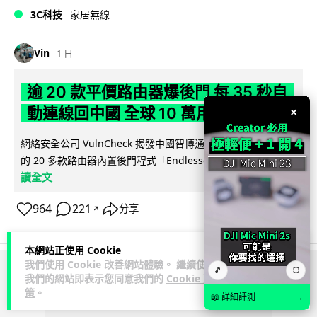
3C科技
家居無線
Vin
1 日
逾 20 款平價路由器爆後門 每 35 秒自
×
動連線回中國 全球 10 萬用家私隱堪憂
網絡安全公司 VulnCheck 揭發中國智博通電子（Zbtlink）生產
閱
的 20 多款路由器內置後門程式「Endlessdoors」（無盡...
讀全文
964
221
分享
↗
本網站正使用 Cookie
我們使用 Cookie 改善網站體驗。 繼續使用
🎵
⛶
我們的網站即表示您同意我們的
Cookie 政
ADVERTISEMENT
策
。
📖 詳細評測
→