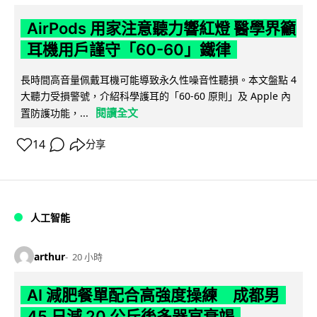
AirPods 用家注意聽力響紅燈 醫學界籲
耳機用戶謹守「60-60」鐵律
長時間高音量佩戴耳機可能導致永久性噪音性聽損。本文盤點 4
大聽力受損警號，介紹科學護耳的「60-60 原則」及 Apple 內
閱讀全文
置防護功能，...
14
分享
人工智能
arthur
20 小時
AI 減肥餐單配合高強度操練 成都男
45 日減 20 公斤後多器官衰竭