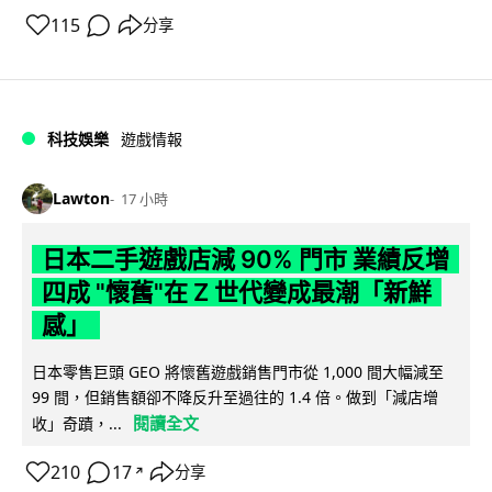
115
分享
科技娛樂
遊戲情報
Lawton
17 小時
日本二手遊戲店減 90% 門市 業績反增
四成 "懷舊"在 Z 世代變成最潮「新鮮
感」
日本零售巨頭 GEO 將懷舊遊戲銷售門市從 1,000 間大幅減至
99 間，但銷售額卻不降反升至過往的 1.4 倍。做到「減店增
閱讀全文
收」奇蹟，...
210
17
分享
↗