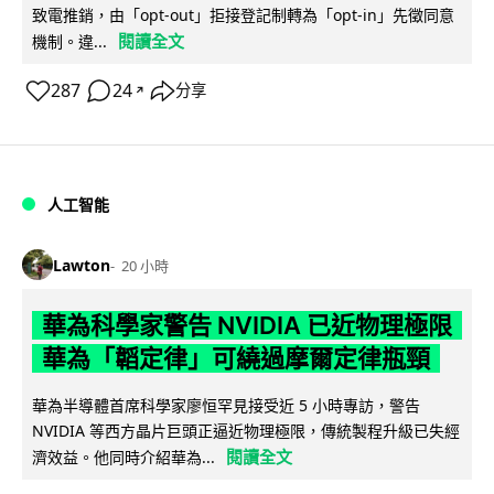
致電推銷，由「opt-out」拒接登記制轉為「opt-in」先徵同意
閱讀全文
機制。違...
287
24
分享
↗
人工智能
Lawton
20 小時
華為科學家警告 NVIDIA 已近物理極限
華為「韜定律」可繞過摩爾定律瓶頸
華為半導體首席科學家廖恒罕見接受近 5 小時專訪，警告
NVIDIA 等西方晶片巨頭正逼近物理極限，傳統製程升級已失經
閱讀全文
濟效益。他同時介紹華為...