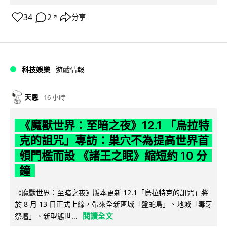
34
2
分享
↗
科技娛樂
遊戲情報
天恩
16 小時
《魔獸世界：至暗之夜》12.1 「烏拉特
克的詛咒」專訪：巢穴不為提高世界首
領門檻而設 《諸王之眠》縮短約 10 分
鐘
《魔獸世界：至暗之夜》版本更新 12.1「烏拉特克的詛咒」將
於 8 月 13 日正式上線，帶來全新區域「盤蛇島」、地城「毒牙
閱讀全文
祭壇」、新型態世...