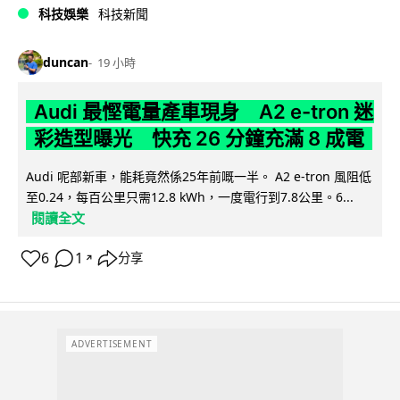
科技娛樂
科技新聞
duncan
19 小時
Audi 最慳電量產車現身 A2 e-tron 迷
彩造型曝光 快充 26 分鐘充滿 8 成電
Audi 呢部新車，能耗竟然係25年前嘅一半。 A2 e-tron 風阻低
至0.24，每百公里只需12.8 kWh，一度電行到7.8公里。6...
閱讀全文
6
1
分享
↗
ADVERTISEMENT