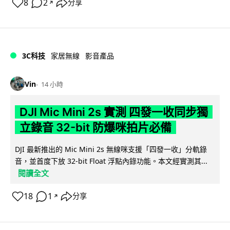
8
2
分享
↗
3C科技
家居無線
影音產品
Vin
14 小時
DJI Mic Mini 2s 實測 四發一收同步獨
立錄音 32-bit 防爆咪拍片必備
DJI 最新推出的 Mic Mini 2s 無線咪支援「四發一收」分軌錄
音，並首度下放 32-bit Float 浮點內錄功能。本文經實測其...
閱讀全文
18
1
分享
↗