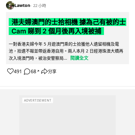
Lawton
22 小時
港夫婦澳門的士拾相機 據為己有被的士
Cam 睇到 2 個月後再入境被捕
一對香港夫婦今年 5 月遊澳門乘的士拾獲他人遺留相機及電
池，拾遺不報並帶返香港自用。兩人本月 2 日經港珠澳大橋再
閱讀全文
次入境澳門時，被治安警察局...
491
68
分享
↗
ADVERTISEMENT