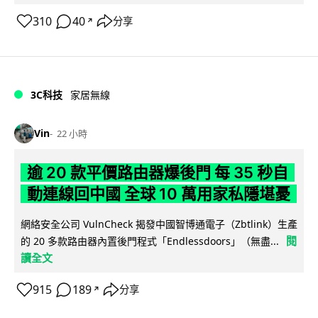
310
40
分享
↗
3C科技
家居無線
Vin
22 小時
逾 20 款平價路由器爆後門 每 35 秒自
動連線回中國 全球 10 萬用家私隱堪憂
網絡安全公司 VulnCheck 揭發中國智博通電子（Zbtlink）生產
閱
的 20 多款路由器內置後門程式「Endlessdoors」（無盡...
讀全文
915
189
分享
↗