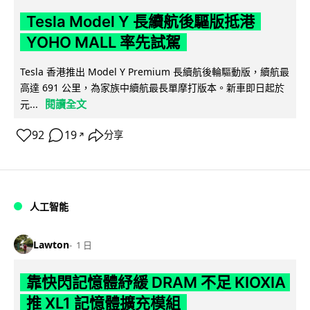
Tesla Model Y 長續航後驅版抵港
YOHO MALL 率先試駕
Tesla 香港推出 Model Y Premium 長續航後輪驅動版，續航最
高達 691 公里，為家族中續航最長單摩打版本。新車即日起於
閱讀全文
元...
92
19
分享
↗
人工智能
Lawton
1 日
靠快閃記憶體紓緩 DRAM 不足 KIOXIA
推 XL1 記憶體擴充模組