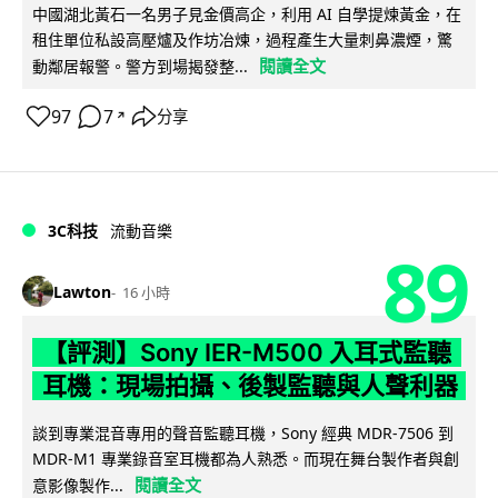
中國湖北黃石一名男子見金價高企，利用 AI 自學提煉黃金，在
租住單位私設高壓爐及作坊冶煉，過程產生大量刺鼻濃煙，驚
閱讀全文
動鄰居報警。警方到場揭發整...
97
7
分享
↗
3C科技
流動音樂
89
Lawton
16 小時
【評測】Sony IER-M500 入耳式監聽
耳機：現場拍攝、後製監聽與人聲利器
談到專業混音專用的聲音監聽耳機，Sony 經典 MDR-7506 到
MDR-M1 專業錄音室耳機都為人熟悉。而現在舞台製作者與創
閱讀全文
意影像製作...