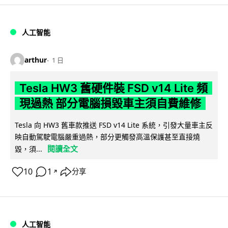
人工智能
arthur
1 日
Tesla HW3 舊硬件裝 FSD v14 Lite 頻
現過熱 部分電腦損毀車主須自費維修
Tesla 向 HW3 舊車款推送 FSD v14 Lite 系統，引發大量車主反
映自動駕駛電腦嚴重過熱，部分更觸發高溫保護甚至直接燒
閱讀全文
毀，須...
10
1
分享
↗
人工智能