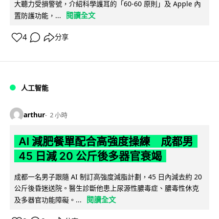
大聽力受損警號，介紹科學護耳的「60-60 原則」及 Apple 內
閱讀全文
置防護功能，...
4
分享
人工智能
arthur
2 小時
AI 減肥餐單配合高強度操練 成都男
45 日減 20 公斤後多器官衰竭
成都一名男子跟隨 AI 制訂高強度減脂計劃，45 日內減去約 20
公斤後昏迷送院。醫生診斷他患上尿源性膿毒症、膿毒性休克
閱讀全文
及多器官功能障礙。...