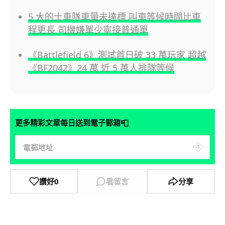
5 大的士車隊車量未達標 叫車等候時間比車
程更長 司機嫌單少寧接普通單
《Battlefield 6》測試首日破 33 萬玩家 超越
《BF2042》24 萬 近 5 萬人排隊等候
📮
更多精彩文章每日送到電子郵箱
讚好
0
看留言
分享