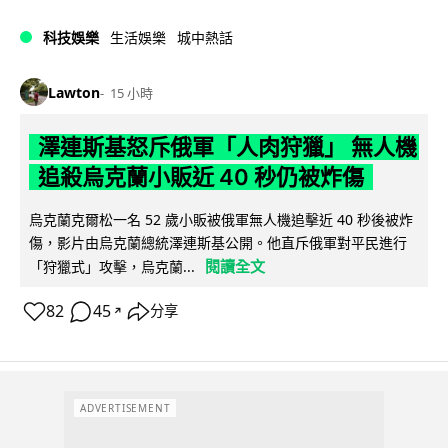
科技娛樂
生活娛樂
城中熱話
Lawton
15 小時
澤連斯基怒斥俄軍「人肉狩獵」 無人機
追殺烏克蘭小販近 40 秒仍被炸傷
烏克蘭克爾松一名 52 歲小販被俄軍無人機追擊近 40 秒後被炸
傷，影片由烏克蘭總統澤連斯基公開。他直斥俄軍對平民進行
閱讀全文
「狩獵式」攻擊，烏克蘭...
82
45
分享
↗
ADVERTISEMENT