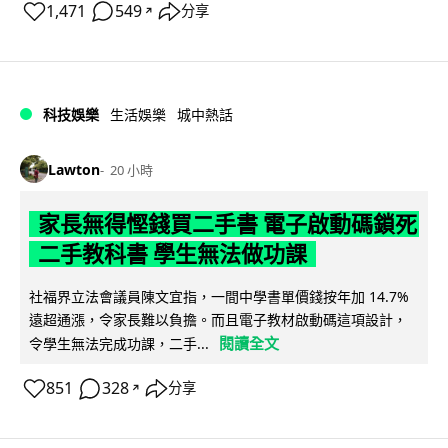
1,471
549
分享
↗
科技娛樂
生活娛樂
城中熱話
Lawton
20 小時
家長無得慳錢買二手書 電子啟動碼鎖死
二手教科書 學生無法做功課
社福界立法會議員陳文宜指，一間中學書單價錢按年加 14.7%
遠超通漲，令家長難以負擔。而且電子教材啟動碼這項設計，
閱讀全文
令學生無法完成功課，二手...
851
328
分享
↗