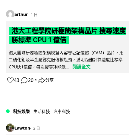
arthur
1 日
港大工程學院研極簡架構晶片 搜尋速度
勝標準 CPU 1 億倍
港大團隊研發極簡架構模擬內容尋址記憶體（CAM）晶片，用
二硫化鉬及半金屬銻克服傳輸瓶頸，漢明距離計算速度比標準
閱讀全文
CPU快1億倍，每次搜尋耗能低...
43
20
分享
↗
科技娛樂
生活科技
汽車科技
Lawton
2 日