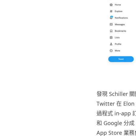
發現 Schille
Twitter 在
過程式 in-app
和 Google 
App Store 