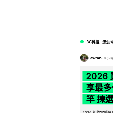
3C科技
流動
Lawton
8 小時
202
享最多
竿 揀
2026 年的電