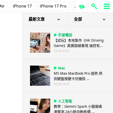
Air
iPhone 17
iPhone 17 Pro
AirPods Pro 3
Ap
最新文章
全部
手提電話
【試玩】本地製作《HK Driving
Game》真實路線重現 操控有...
03.08.2026
Mac
M5 Max MacBook Pro 過熱 熱
到鍵盤按鍵卡住機殼 ...
03.08.2026
人工智能
教學：Gemini Spark 小龍蝦香
港實測 24小時自動格價 ...