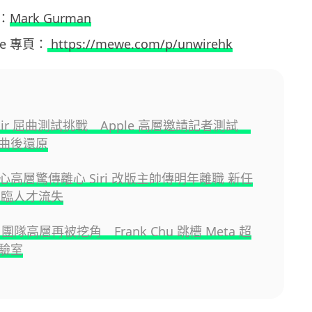
：
Mark Gurman
ewe 專頁：
https://mewe.com/p/unwirehk
e Air 屈曲測試挑戰 Apple 高層邀請記者測試
曲後還原
 核心高層驚傳離心 Siri 改版主帥傳明年離職 新任
恐面臨人才流失
AI 團隊高層再被挖角 Frank Chu 跳槽 Meta 超
驗室