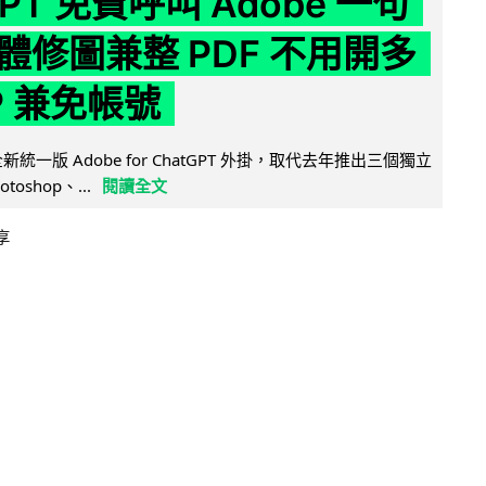
GPT 免費呼叫 Adobe 一句
體修圖兼整 PDF 不用開多
P 兼免帳號
全新統一版 Adobe for ChatGPT 外掛，取代去年推出三個獨立
otoshop、...
閱讀全文
享