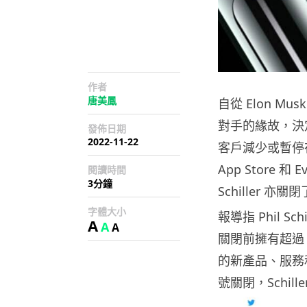
作者
唐美鳳
自從 Elon Mu
對手的緣故，決定
發佈日期
2022-11-22
客戶減少或暫停在
App Store 和
閱讀時間
3分鐘
Schiller 亦關閉
字體大小
報導指 Phil Sc
A
A
A
關閉前擁有超過 2
的新產品、服務和
號關閉，Schil