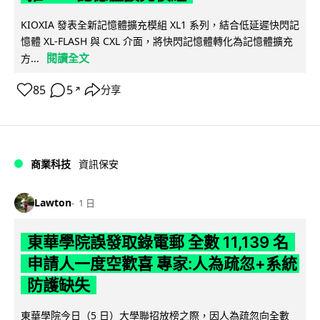
KIOXIA 發表全新記憶體擴充模組 XL1 系列，結合低延遲快閃記
憶體 XL-FLASH 與 CXL 介面，將快閃記憶體轉化為記憶體擴充
閱讀全文
方...
85
5
分享
↗
商業科技
資訊保安
Lawton
1 日
東華學院誤發取錄電郵 全數 11,139 名
申請人一度空歡喜 專家:人為疏忽+系統
防護缺失
東華學院今日（5 日）大學聯招放榜之際，因人為疏忽向全數