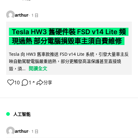
arthur
1 日
Tesla HW3 舊硬件裝 FSD v14 Lite 頻
現過熱 部分電腦損毀車主須自費維修
Tesla 向 HW3 舊車款推送 FSD v14 Lite 系統，引發大量車主反
映自動駕駛電腦嚴重過熱，部分更觸發高溫保護甚至直接燒
閱讀全文
毀，須...
10
1
分享
↗
人工智能
arthur
1 日