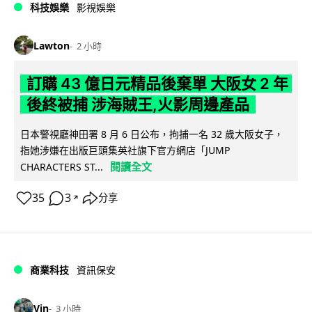
科技娛樂
影視娛樂
Lawton
2 小時
訂購 43 億日元精品後棄單 大阪女 2 年
後終被捕 涉海賊王,火影周邊產品
日本警視廳神田署 8 月 6 日公布，拘捕一名 32 歲大阪女子，
指她涉嫌在出版巨頭集英社旗下官方網店「JUMP
閱讀全文
CHARACTERS ST...
35
3
分享
↗
商業科技
資訊保安
Vin
3 小時