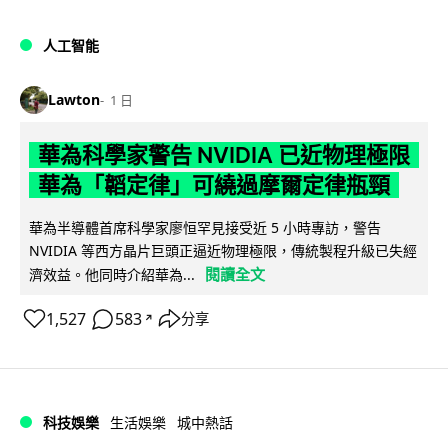
人工智能
Lawton
1 日
華為科學家警告 NVIDIA 已近物理極限
華為「韜定律」可繞過摩爾定律瓶頸
華為半導體首席科學家廖恒罕見接受近 5 小時專訪，警告
NVIDIA 等西方晶片巨頭正逼近物理極限，傳統製程升級已失經
閱讀全文
濟效益。他同時介紹華為...
1,527
583
分享
↗
科技娛樂
生活娛樂
城中熱話