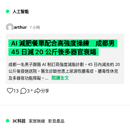
人工智能
arthur
7 小時
AI 減肥餐單配合高強度操練 成都男
45 日減 20 公斤後多器官衰竭
成都一名男子跟隨 AI 制訂高強度減脂計劃，45 日內減去約 20
公斤後昏迷送院。醫生診斷他患上尿源性膿毒症、膿毒性休克
閱讀全文
及多器官功能障礙。...
13
3
分享
↗
3C科技
家居無線
影音產品