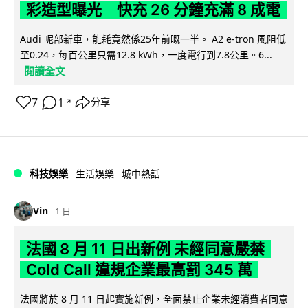
彩造型曝光 快充 26 分鐘充滿 8 成電
Audi 呢部新車，能耗竟然係25年前嘅一半。 A2 e-tron 風阻低
至0.24，每百公里只需12.8 kWh，一度電行到7.8公里。6...
閱讀全文
7
1
分享
↗
科技娛樂
生活娛樂
城中熱話
Vin
1 日
法國 8 月 11 日出新例 未經同意嚴禁
Cold Call 違規企業最高罰 345 萬
法國將於 8 月 11 日起實施新例，全面禁止企業未經消費者同意