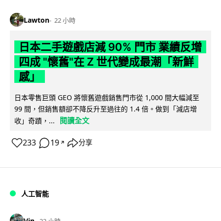
Lawton
22 小時
日本二手遊戲店減 90% 門市 業績反增
四成 "懷舊"在 Z 世代變成最潮「新鮮
感」
日本零售巨頭 GEO 將懷舊遊戲銷售門市從 1,000 間大幅減至
99 間，但銷售額卻不降反升至過往的 1.4 倍。做到「減店增
閱讀全文
收」奇蹟，...
233
19
分享
↗
人工智能
Vin
22 小時