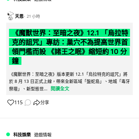
天恩
21 小時
《魔獸世界：至暗之夜》12.1 「烏拉特
克的詛咒」專訪：巢穴不為提高世界首
領門檻而設 《諸王之眠》縮短約 10 分
鐘
《魔獸世界：至暗之夜》版本更新 12.1「烏拉特克的詛咒」將
於 8 月 13 日正式上線，帶來全新區域「盤蛇島」、地城「毒牙
閱讀全文
祭壇」、新型態世...
115
分享
科技娛樂
遊戲情報