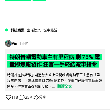
科技娛樂
生活娛樂
城中熱話
Vin
1 小時
特朗普嘲電動車主有里程病 剩 75% 電
量即焦慮發作 狂言一手終結電車指令
特朗普在拉斯維加斯造勢大會上公開嘲諷電動車車主患有「里
程焦慮病」，聲稱電量剩 75% 便發作，並重申已廢除電動車強
閱讀全文
制令。惟專業車媒隨即反駁，...
118
25
分享
↗