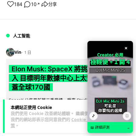
184
10
分享
↗
人工智能
×
Vin
1 日
Elon Musk: SpaceX 將挑戰萬億年收
入 目標明年數據中心上太空 Starlink 覆
蓋全球170國
SpaceX 公佈最新第二季業績，受惠 Starlink 與 AI 業務帶動，
閱讀
季度收入按年飆升 92% 至 78 億美元。行政總裁 Elon...
本網站正使用 Cookie
我們使用 Cookie 改善網站體驗。 繼續使用
全文
🎵
⛶
我們的網站即表示您同意我們的
Cookie 政
策
。
142
19
分享
📖 詳細評測
→
↗