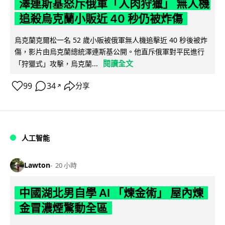
澤連斯基怒斥俄軍「人肉狩獵」 無人機
追殺烏克蘭小販近 40 秒仍被炸傷
烏克蘭克爾松一名 52 歲小販被俄軍無人機追擊近 40 秒後被炸
傷，影片由烏克蘭總統澤連斯基公開。他直斥俄軍對平民進行
閱讀全文
「狩獵式」攻擊，烏克蘭...
99
34
分享
↗
人工智能
Lawton
20 小時
中國湖北男自學 AI 「煉金術」 屋內煉
金冒濃煙驚動全區