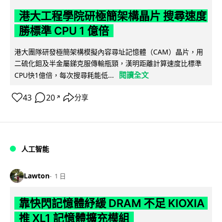
港大工程學院研極簡架構晶片 搜尋速度
勝標準 CPU 1 億倍
港大團隊研發極簡架構模擬內容尋址記憶體（CAM）晶片，用
二硫化鉬及半金屬銻克服傳輸瓶頸，漢明距離計算速度比標準
閱讀全文
CPU快1億倍，每次搜尋耗能低...
43
20
分享
↗
人工智能
Lawton
1 日
靠快閃記憶體紓緩 DRAM 不足 KIOXIA
推 XL1 記憶體擴充模組