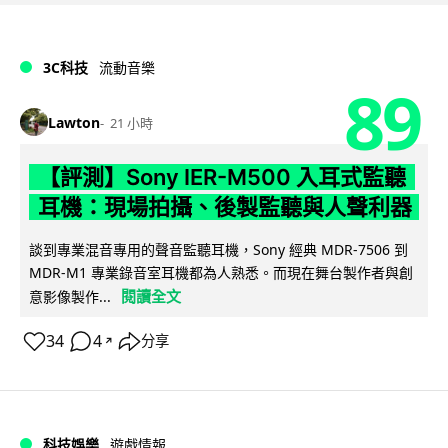
3C科技
流動音樂
89
Lawton
21 小時
【評測】Sony IER-M500 入耳式監聽
耳機：現場拍攝、後製監聽與人聲利器
談到專業混音專用的聲音監聽耳機，Sony 經典 MDR-7506 到
MDR-M1 專業錄音室耳機都為人熟悉。而現在舞台製作者與創
閱讀全文
意影像製作...
34
4
分享
↗
科技娛樂
遊戲情報