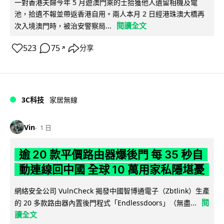
一對香港夫婦今年 5 月遊澳門乘的士拾獲他人遺留相機及電
池，拾遺不報並帶返香港自用。兩人本月 2 日經港珠澳大橋再
閱讀全文
次入境澳門時，被治安警察局...
523
75
分享
↗
3C科技
家居無線
Vin
1 日
逾 20 款平價路由器爆後門 每 35 秒自
動連線回中國 全球 10 萬用家私隱堪憂
網絡安全公司 VulnCheck 揭發中國智博通電子（Zbtlink）生產
閱
的 20 多款路由器內置後門程式「Endlessdoors」（無盡...
讀全文