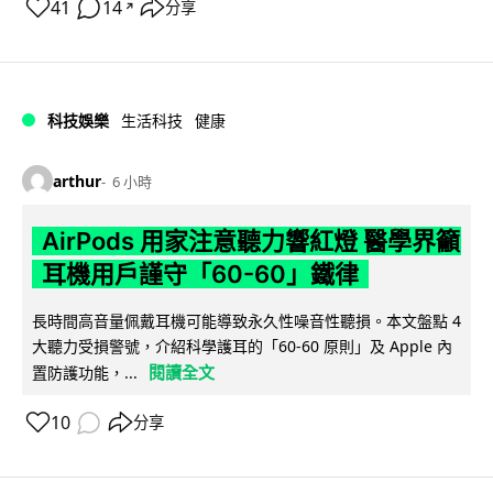
41
14
分享
↗
科技娛樂
生活科技
健康
arthur
6 小時
AirPods 用家注意聽力響紅燈 醫學界籲
耳機用戶謹守「60-60」鐵律
長時間高音量佩戴耳機可能導致永久性噪音性聽損。本文盤點 4
大聽力受損警號，介紹科學護耳的「60-60 原則」及 Apple 內
閱讀全文
置防護功能，...
10
分享