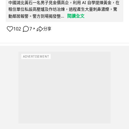
中國湖北黃石一名男子見金價高企，利用 AI 自學提煉黃金，在
租住單位私設高壓爐及作坊冶煉，過程產生大量刺鼻濃煙，驚
閱讀全文
動鄰居報警。警方到場揭發整...
102
7
分享
↗
ADVERTISEMENT