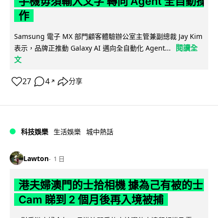
手機毋須輸入文字 轉向 Agent 全自動操
作
Samsung 電子 MX 部門顧客體驗辦公室主管兼副總裁 Jay Kim
閱讀全
表示，品牌正推動 Galaxy AI 邁向全自動化 Agent...
文
27
4
分享
↗
科技娛樂
生活娛樂
城中熱話
Lawton
1 日
港夫婦澳門的士拾相機 據為己有被的士
Cam 睇到 2 個月後再入境被捕