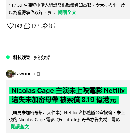
11,139 名課程申請人錯誤發出取錄通知電郵，令大批考生一度
閱讀全文
以為獲得學位取錄，事...
149
17
分享
↗
科技娛樂
影視娛樂
Lawton
1 日
Nicolas Cage 主演未上映電影 Netflix
遺失未加密母帶 被索償 8.19 億港元
【唔見未加密母帶咁大件事】Netflix 洛杉磯辦公室被竊，未上
映的 Nicolas Cage 電影《Fortitude》母帶亦告失蹤。電影...
閱讀全文