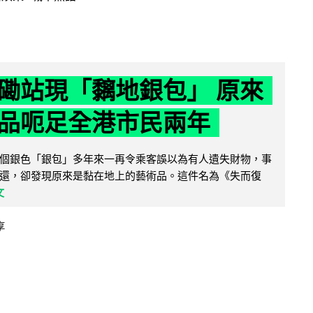
磡站現「黐地銀包」 原來
品呃足全港市民兩年
個銀色「銀包」多年來一再令乘客誤以為有人遺失財物，事
還，卻發現原來是黏在地上的藝術品。這件名為《失而復
文
享