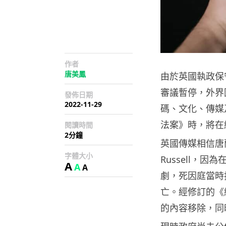
作者
唐美鳳
由於英國執政保
審議暫停，外界
發佈日期
2022-11-29
碼、文化、傳媒
法案》時，將在
閱讀時間
2分鐘
英國傳媒相信唐蘭的
字體大小
Russell，
A
A
A
劇，死因庭當時
亡。經修訂的《
的內容移除，同