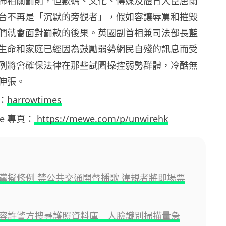
佈相關罰則，但數碼、文化、傳媒及體育大臣唐蘭
台不再是「沉默的旁觀者」，假如容讓辱罵和摧毀
們就會面對罰款的後果。英國副首相兼司法部長藍
生命和家庭已經因為鼓勵弱勢網民自殘的訊息而受
例將會確保法律在那些試圖操控弱勢群體，冷酷無
伸張。
：
harrowtimes
ewe 專頁：
https://mewe.com/p/unwirehk
黨擬修例 禁公共交通開聲播歌 違規者將即場票
容許警方搜尋護照資料庫 人臉識別掃描量急