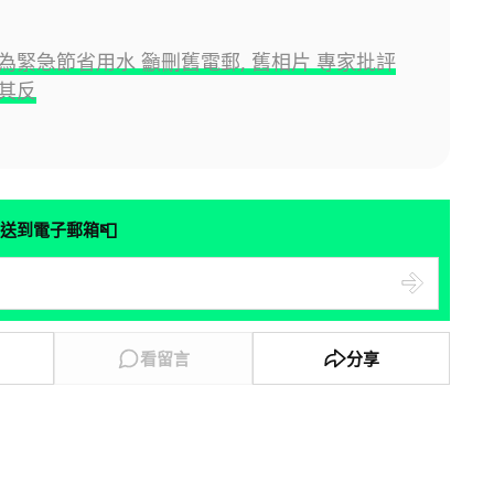
為緊急節省用水 籲刪舊電郵, 舊相片 專家批評
其反
📮
送到電子郵箱
看留言
分享