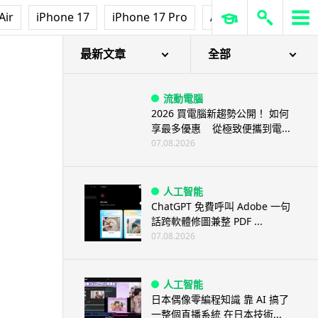
Air
iPhone 17
iPhone 17 Pro
AirPods Pro 3
Ap
最新文章
全部
流動電腦
2026 買電腦新趨勢公開！ 如何
享最多優惠 從極致便攜到電...
07.08.2026
人工智能
ChatGPT 免費呼叫 Adobe 一句
話跨軟體修圖兼整 PDF ...
07.08.2026
人工智能
日本偶像零編程知識 靠 AI 搞了
一整個直播系統 在日本技術...