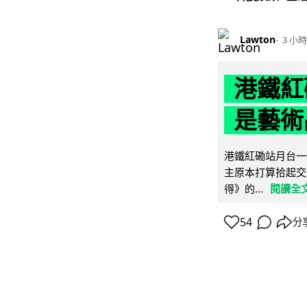
Lawton
3 小時
港鐵紅
是藝術
港鐵紅磡站月台一
主原本打算拾起交
得》的...
閱讀全
54
分