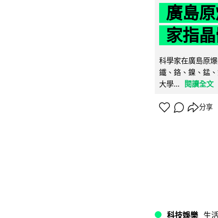
廣島原
家指晶
科學家在廣島原爆
鐵、鉻、鎳、錳、
大學...
閱讀全文
分享
科技娛樂
生