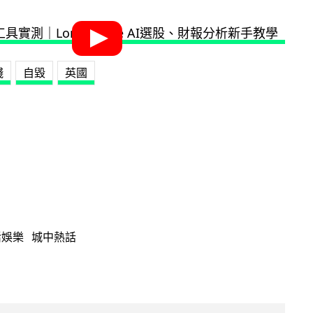
殘
自毀
英國
活娛樂
城中熱話