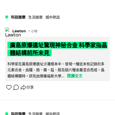
科技娛樂
生活娛樂
城中熱話
Lawton
1 小時
廣島原爆遺址驚現神秘合金 科學家指晶
體結構前所未見
科學家在廣島原爆遺址沙灘樣本中，發現一種從未有記錄的多
元素合金，由鐵、鉻、鎳、錳、鉬及鋁六種金屬混合而成，晶
閱讀全文
體結構獨特。研究由佛羅倫斯大學...
分享
科技娛樂
生活娛樂
城中熱話