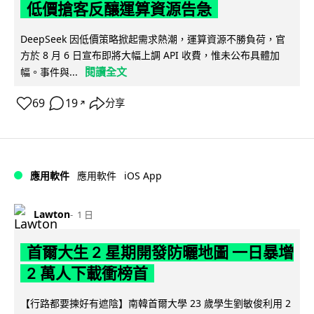
低價搶客反釀運算資源告急
DeepSeek 因低價策略掀起需求熱潮，運算資源不勝負荷，官
方於 8 月 6 日宣布即將大幅上調 API 收費，惟未公布具體加
閱讀全文
幅。事件與...
69
19
分享
↗
iOS App
應用軟件
應用軟件
Lawton
1 日
首爾大生 2 星期開發防曬地圖 一日暴增
2 萬人下載衝榜首
【行路都要揀好有遮陰】南韓首爾大學 23 歲學生劉敏俊利用 2