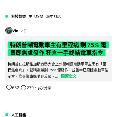
科技娛樂
生活娛樂
城中熱話
Vin
2 日
特朗普嘲電動車主有里程病 剩 75% 電
量即焦慮發作 狂言一手終結電車指令
特朗普在拉斯維加斯造勢大會上公開嘲諷電動車車主患有「里
程焦慮病」，聲稱電量剩 75% 便發作，並重申已廢除電動車強
閱讀全文
制令。惟專業車媒隨即反駁，...
632
279
分享
↗
人工智能