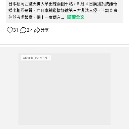
日本福岡西鐵天神大牟田線兩個車站，8 月 4 日廣播系統離奇
播出粗俗歌聲，西日本鐵道懷疑遭第三方非法入侵，正調查事
閱讀全文
件並考慮報案。網上一度傳言...
31
2
分享
↗
ADVERTISEMENT