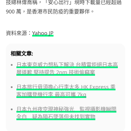
技總林偉喬稱，「安心出行」現時下載量已經超過
900 萬，是香港市民防疫的重要夥伴。
資料來源：
Yahoo JP
相關文章:
日本東京威力想私下解決 台積電拒絕日本高
層道歉 堅持提告 2nm 技術偷竊案
日本旅行毋須擔心行李太多 HK Express 乘
客加購登機行李 最高可攜 7kg
日本九州夜空現神秘強光 監視攝影機瞬間
全白 疑為隕石墜落但未找到實物