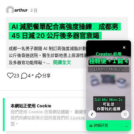
arthur
2 日
AI 減肥餐單配合高強度操練 成都男
45 日減 20 公斤後多器官衰竭
×
成都一名男子跟隨 AI 制訂高強度減脂計劃，45 日內減去約 20
公斤後昏迷送院。醫生診斷他患上尿源性膿毒症、膿毒性休克
閱讀全文
及多器官功能障礙。...
23
4
分享
↗
本網站正使用 Cookie
3C科技
家居無線
影音產品
我們使用 Cookie 改善網站體驗。 繼續使用
🎵
⛶
我們的網站即表示您同意我們的
Cookie 政
Vin
2 日
策
。
📖 詳細評測
→