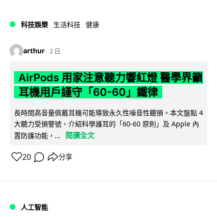
科技娛樂
生活科技
健康
arthur
2 日
AirPods 用家注意聽力響紅燈 醫學界籲
耳機用戶謹守「60-60」鐵律
長時間高音量佩戴耳機可能導致永久性噪音性聽損。本文盤點 4
大聽力受損警號，介紹科學護耳的「60-60 原則」及 Apple 內
閱讀全文
置防護功能，...
20
分享
人工智能