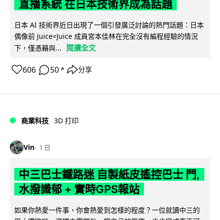
直播系統 在日本技術界成為話題
日本 AI 技術界近日出現了一個引發廣泛討論的熱門話題：日本
偶像前 Juice=Juice 成員宮本佳林在完全沒有編程經驗的情況
閱讀全文
下，僅憑藉與...
606
50
分享
↗
商業科技
3D 打印
Vin
1 日
中三巴士鐵路迷 自製紙皮遙控巴士 門,
水撥識郁 + 實時GPS報站
如果你熱愛一件事，你會熱愛到怎樣的程度？一位就讀中三的