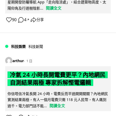
星期開發防曬導航 App「走向陰涼處」，結合建築物高度、太
閱讀全文
陽仰角及行道樹陰影...
90
4
分享
↗
科技娛樂
科技新聞
arthur
1 日
冷氣 24 小時長開電費更平？內地網民
自測結果兩極 專家拆解慳電邏輯
你信唔信冷氣長開 24 小時，電費反而平過開開關關？內地網民
實測結果兩極，有人一個月電費只需 118 元人民幣，有人飆到
閱讀全文
過千。電力部門話不能...