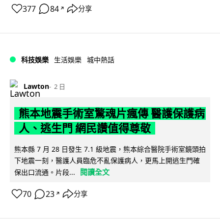
377
84
分享
↗
科技娛樂
生活娛樂
城中熱話
Lawton
2 日
熊本地震手術室驚魂片瘋傳 醫護保護病
人、逃生門 網民讚值得尊敬
熊本縣 7 月 28 日發生 7.1 級地震，熊本綜合醫院手術室鏡頭拍
下地震一刻，醫護人員臨危不亂保護病人，更馬上開逃生門確
閱讀全文
保出口流通。片段...
70
23
分享
↗