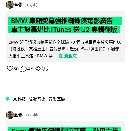
藍骨
20 小時
BMW 車廂熒幕強推蜘蛛俠電影廣告
車主怒轟堪比 iTunes 送 U2 專輯翻版
BMW 近日透過無線更新向全球逾 70 個市場車輛中控熒幕推送
《蜘蛛俠：英雄重生》宣傳動畫，啟動車輛即彈出通知，觸發
閱讀全文
大批車主不滿。BMW 早...
30
4
分享
↗
3C科技
流動音樂
音樂耳機
藍骨
21 小時
Sony 傳推平價復刻版耳筒 沿用六年