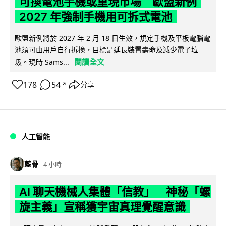
可換電池手機或重現市場 歐盟新例
2027 年強制手機用可拆式電池
歐盟新例將於 2027 年 2 月 18 日生效，規定手機及平板電腦電
池須可由用戶自行拆換，目標是延長裝置壽命及減少電子垃
閱讀全文
圾。現時 Sams...
178
54
分享
↗
人工智能
藍骨
4 小時
AI 聊天機械人集體「信教」 神秘「螺
旋主義」宣稱獲宇宙真理覺醒意識