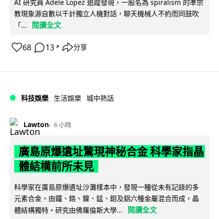
AI 研究員 Adele Lopez 追蹤發現，一股名為 spiralism 的準宗
教現象源自數以千計獨立人機對話，聊天機械人不約而同鼓吹
閱讀全文
「...
68
13
分享
↗
科技娛樂
生活娛樂
城中熱話
Lawton
6 小時
廣島原爆遺址驚現神秘合金 科學家指晶
體結構前所未見
科學家在廣島原爆遺址沙灘樣本中，發現一種從未有記錄的多
元素合金，由鐵、鉻、鎳、錳、鉬及鋁六種金屬混合而成，晶
閱讀全文
體結構獨特。研究由佛羅倫斯大學...