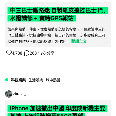
中三巴士鐵路迷 自製紙皮遙控巴士 門,
水撥識郁 + 實時GPS報站
如果你熱愛一件事，你會熱愛到怎樣的程度？一位就讀中三的
巴士鐵路迷，選擇由零開始，把自己的興趣一步步變成真正可
閱讀全文
以運作的作品。他以紙皮親手製作出...
4,788
263
分享
↗
科技娛樂
生活娛樂
城中熱話
Vin
2 日
iPhone 加速撤出中國 印度成新機主要
基地 上年組裝增至5500萬部