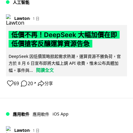
人工智能
Lawton
1 日
低價不再！DeepSeek 大幅加價在即
低價搶客反釀運算資源告急
DeepSeek 因低價策略掀起需求熱潮，運算資源不勝負荷，官
方於 8 月 6 日宣布即將大幅上調 API 收費，惟未公布具體加
閱讀全文
幅。事件與...
69
20
分享
↗
iOS App
應用軟件
應用軟件
Lawton
1 日