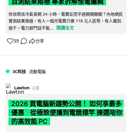
自測結果兩極 專家拆解慳電邏輯
你信唔信冷氣長開 24 小時，電費反而平過開開關關？內地網民
實測結果兩極，有人一個月電費只需 118 元人民幣，有人飆到
閱讀全文
過千。電力部門話不能...
39
分享
3C科技
流動電腦
Lawton
2 日
2026 買電腦新趨勢公開！ 如何享最多
優惠 從極致便攜到電競標竿 揀選啱你
的高效能 PC