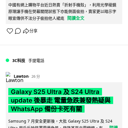
中國有網上購物平台近日熱賣「折射手機殼」，利用光學稜鏡
原理讓手機在熒幕關閉狀態下亦能側面偷拍，賣家更以暗示字
閱讀全文
眼宣傳供不法分子偷拍他人裙底
分享
3C科技
手提電話
Lawton
26 分
Galaxy S25 Ultra 及 S24 Ultra
update 後暴走 電量急跌兼發熱疑與
WhatsApp 備份卡死有關
Samsung 7 月安全更新後，大批 Galaxy S25 Ultra 及 S24
閱讀
Ultra 用戶反映裝置電量急跌、發熱甚至充電變慢。有...