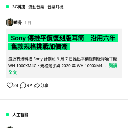
3C科技
流動音樂
音樂耳機
藍骨
1 日
Sony 傳推平價復刻版耳筒 沿用六年
舊款規格挑戰加價潮
最近有爆料指 Sony 計劃於 9 月 7 日推出平價復刻版降噪耳機
閱讀
WH-1000XM4C，規格幾乎與 2020 年 WH-1000XM4...
全文
24
9
分享
↗
人工智能