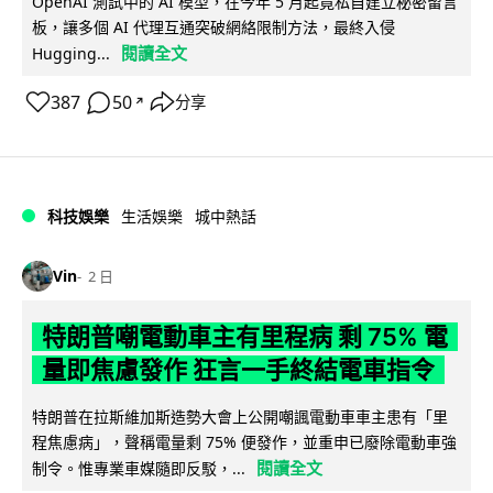
OpenAI 測試中的 AI 模型，在今年 5 月起竟私自建立秘密留言
板，讓多個 AI 代理互通突破網絡限制方法，最終入侵
閱讀全文
Hugging...
387
50
分享
↗
科技娛樂
生活娛樂
城中熱話
Vin
2 日
特朗普嘲電動車主有里程病 剩 75% 電
量即焦慮發作 狂言一手終結電車指令
特朗普在拉斯維加斯造勢大會上公開嘲諷電動車車主患有「里
程焦慮病」，聲稱電量剩 75% 便發作，並重申已廢除電動車強
閱讀全文
制令。惟專業車媒隨即反駁，...