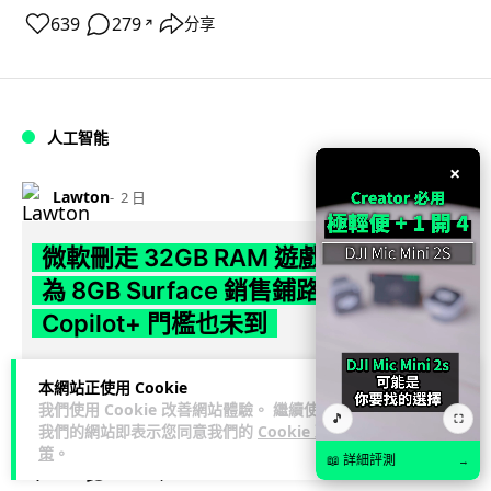
639
279
分享
↗
人工智能
×
Lawton
2 日
微軟刪走 32GB RAM 遊戲建議 分析:
為 8GB Surface 銷售鋪路 連自家
Copilot+ 門檻也未到
Microsoft 被發現靜靜刪除官方網站上，對遊戲玩家要為電腦配
本網站正使用 Cookie
置 32GB RAM 的建議。分析指微軟同時新推出的 8GB RAM 入
我們使用 Cookie 改善網站體驗。 繼續使用
🎵
閱讀全文
門...
⛶
我們的網站即表示您同意我們的
Cookie 政
策
。
📖 詳細評測
→
171
16
分享
↗