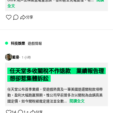
全文
分享
科技娛樂
遊戲情報
藍骨
1 小時
任天堂多收關稅不作退款 業績報告理
想卻惹集體訴訟
任天堂公布首季業績，受遊戲熱賣及一筆美國退還關稅款項帶
動，盈利大幅跑贏預期。惟公司早前曾多次以關稅為由調高美
閱讀全文
國定價，如今關稅被裁定違法並全數...
14
1
分享
↗