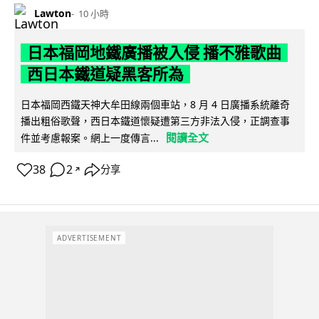
Lawton
10 小時
日本福岡地鐵廣播被入侵 播不雅歌曲
西日本鐵道疑黑客所為
日本福岡西鐵天神大牟田線兩個車站，8 月 4 日廣播系統離奇
播出粗俗歌聲，西日本鐵道懷疑遭第三方非法入侵，正調查事
閱讀全文
件並考慮報案。網上一度傳言...
38
2
分享
↗
ADVERTISEMENT