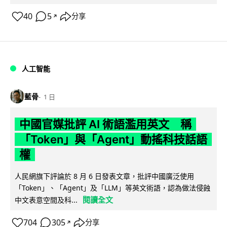
40
5
分享
↗
人工智能
藍骨
1 日
中國官媒批評 AI 術語濫用英文 稱
「Token」與「Agent」動搖科技話語
權
人民網旗下評論於 8 月 6 日發表文章，批評中國廣泛使用
「Token」、「Agent」及「LLM」等英文術語，認為做法侵蝕
閱讀全文
中文表意空間及科...
704
305
分享
↗