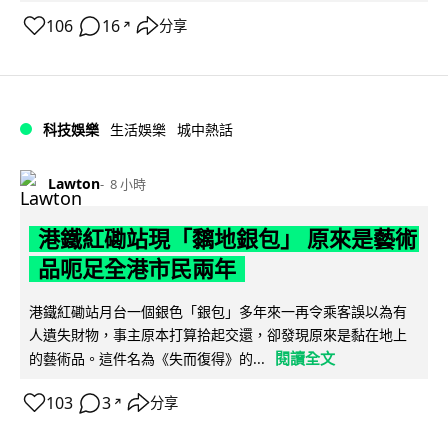
106
16
分享
↗
科技娛樂
生活娛樂
城中熱話
Lawton
8 小時
港鐵紅磡站現「黐地銀包」 原來是藝術
品呃足全港市民兩年
港鐵紅磡站月台一個銀色「銀包」多年來一再令乘客誤以為有
人遺失財物，事主原本打算拾起交還，卻發現原來是黏在地上
閱讀全文
的藝術品。這件名為《失而復得》的...
103
3
分享
↗