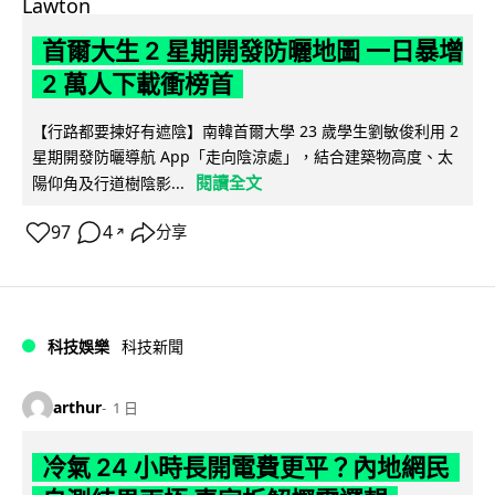
首爾大生 2 星期開發防曬地圖 一日暴增
2 萬人下載衝榜首
【行路都要揀好有遮陰】南韓首爾大學 23 歲學生劉敏俊利用 2
星期開發防曬導航 App「走向陰涼處」，結合建築物高度、太
閱讀全文
陽仰角及行道樹陰影...
97
4
分享
↗
科技娛樂
科技新聞
arthur
1 日
冷氣 24 小時長開電費更平？內地網民