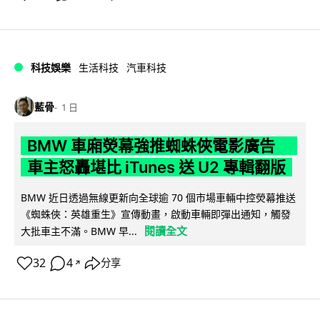
科技娛樂
生活科技
汽車科技
藍骨
1 日
BMW 車廂熒幕強推蜘蛛俠電影廣告
車主怒轟堪比 iTunes 送 U2 專輯翻版
BMW 近日透過無線更新向全球逾 70 個市場車輛中控熒幕推送
《蜘蛛俠：英雄重生》宣傳動畫，啟動車輛即彈出通知，觸發
閱讀全文
大批車主不滿。BMW 早...
32
4
分享
↗