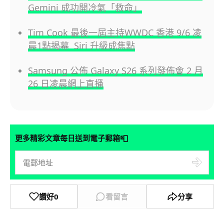
Gemini 成功開冷氣「救命」
Tim Cook 最後一屆主持WWDC 香港 9/6 凌
晨1點揭幕 Siri 升級成焦點
Samsung 公佈 Galaxy S26 系列發佈會 2 月
26 日凌晨網上直播
📮
更多精彩文章每日送到電子郵箱
讚好
0
看留言
分享