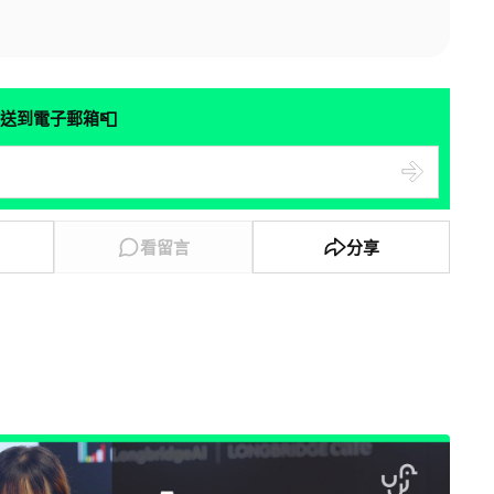
📮
送到電子郵箱
看留言
分享