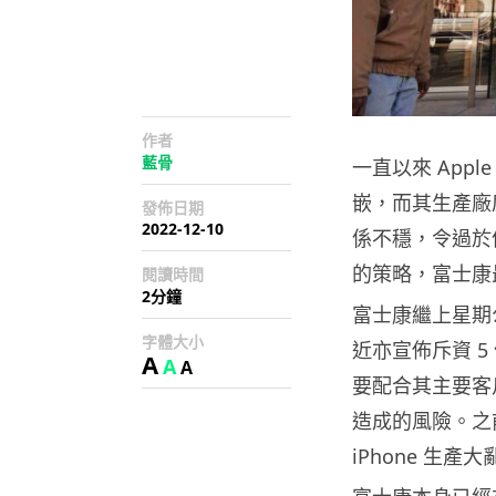
作者
藍骨
一直以來 Appl
嵌，而其生產廠
發佈日期
2022-12-10
係不穩，令過於依
的策略，富士康
閱讀時間
2分鐘
富士康繼上星期
字體大小
近亦宣佈斥資 
A
A
A
要配合其主要客戶
造成的風險。之前
iPhone 生