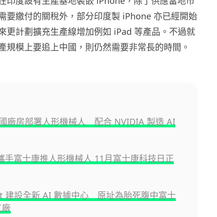
印度設有生產基地裝嵌 iPhone，除了供應當地市
要繳付的關稅外，部分印度製 iPhone 亦已經開始
更計劃擴充生產線增加例如 iPad 等產品。不過就
產規模上要追上中國，則仍然需要非常長的時間。
廠房部署人形機械人 配合 NVIDIA 製造 AI
A 攜手富士康推人形機械人 11月富士康科技日正
soft 建設全新 AI 數據中心 原址為胎死腹中富士
工廠