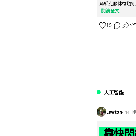
屬銻克服傳輸瓶頸
閱讀全文
15
分
人工智能
Lawton
14 小
靠快閃