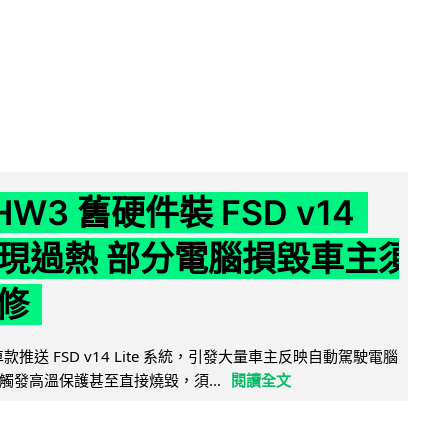
 HW3 舊硬件裝 FSD v14
e 頻現過熱 部分電腦損毀車主須
修
 舊車款推送 FSD v14 Lite 系統，引發大量車主反映自動駕駛電腦
觸發高溫保護甚至直接燒毀，須...
閱讀全文