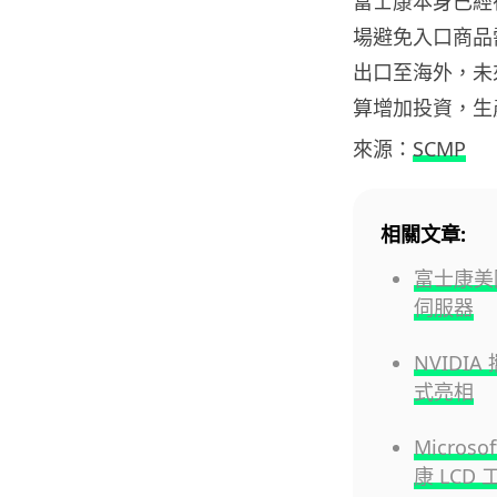
富士康本身已經在
場避免入口商品需
出口至海外，未來
算增加投資，生
來源：
SCMP
相關文章:
富士康美國
伺服器
NVIDI
式亮相
Micro
康 LCD 