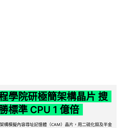
程學院研極簡架構晶片 搜
標準 CPU 1 億倍
架構模擬內容尋址記憶體（CAM）晶片，用二硫化鉬及半金