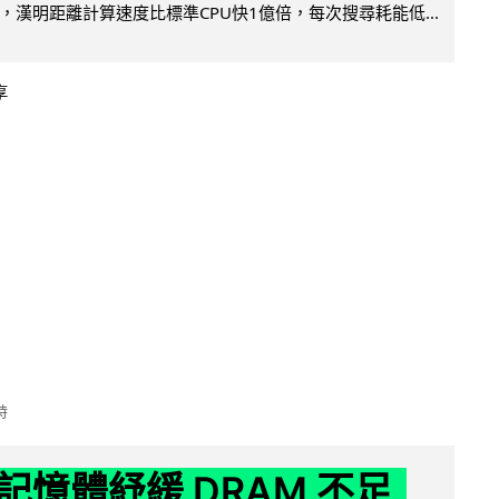
，漢明距離計算速度比標準CPU快1億倍，每次搜尋耗能低...
享
時
記憶體紓緩 DRAM 不足