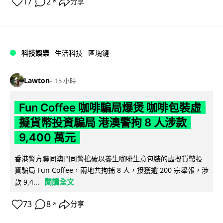
17
2
分享
↗
科技娛樂
生活科技
區塊鏈
Lawton
15 小時
Fun Coffee 咖啡騙局爆煲 咖啡包裝虛
擬貨幣投資騙局 港澳警拘 8 人涉款
9,400 萬元
香港警方聯同澳門司警搗破以養生咖啡生意包裝的虛擬貨幣投
資騙局 Fun Coffee，兩地共拘捕 8 人，接獲逾 200 宗舉報，涉
閱讀全文
款 9,4...
73
8
分享
↗