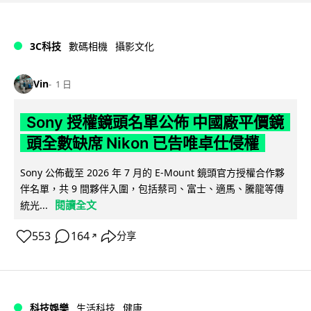
3C科技
數碼相機
攝影文化
Vin
1 日
Sony 授權鏡頭名單公佈 中國廠平價鏡
頭全數缺席 Nikon 已告唯卓仕侵權
Sony 公佈截至 2026 年 7 月的 E-Mount 鏡頭官方授權合作夥
伴名單，共 9 間夥伴入圍，包括蔡司、富士、適馬、騰龍等傳
閱讀全文
統光...
553
164
分享
↗
科技娛樂
生活科技
健康