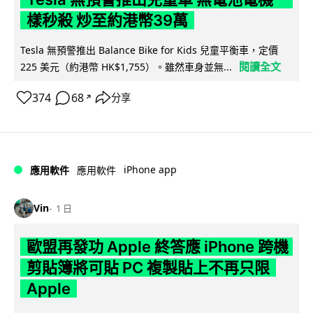
樣秒殺 炒至約港幣39萬
Tesla 無預警推出 Balance Bike for Kids 兒童平衡車，定價
閱讀全文
225 美元（約港幣 HK$1,755）。雖然車身並無...
374
68
分享
↗
iPhone app
應用軟件
應用軟件
Vin
1 日
歐盟再發功 Apple 終答應 iPhone 跨機
剪貼簿將可貼 PC 複製貼上不再只限
Apple