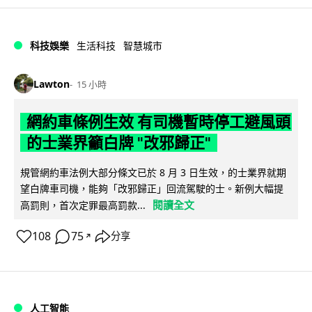
科技娛樂
生活科技
智慧城市
Lawton
15 小時
網約車條例生效 有司機暫時停工避風頭
的士業界籲白牌 "改邪歸正"
規管網約車法例大部分條文已於 8 月 3 日生效，的士業界就期
望白牌車司機，能夠「改邪歸正」回流駕駛的士。新例大幅提
閱讀全文
高罰則，首次定罪最高罰款...
108
75
分享
↗
人工智能