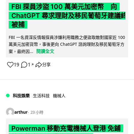
FBI 探員涉盜 100 萬美元加密幣 向
ChatGPT 尋求理財及移民葡萄牙建議終
被捕
FBI 一名資深反情報探員涉嫌利用職務之便盜取敵對國家近 100
萬美元加密貨幣，事後更向 ChatGPT 諮詢理財及移民葡萄牙方
閱讀全文
案，最終因...
19
1
分享
↗
科技娛樂
生活科技
機械人
arthur
23 小時
Powerman 移動充電機械人登港 免鋪