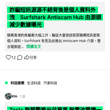
詐騙短訊源源不絕背後是個人資料外
洩 Surfshark Antiscam Hub 由源頭
減少數據曝光
隨著香港釣魚騙案大幅上升，騙徒大量發送假冒機構短訊套取
個人資料。Surfshark 有見及此推出 Antiscam Hub 介面，整
閱讀全文
合電郵遮...
12
分享
科技娛樂
生活科技
汽車科技
Vin
1 日
Tesla 無預警推出兒童車 無電池電機一