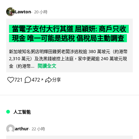
Lawton
20 小時
當電子支付大行其道 屈穎妍: 商戶只收
現金 唯一可能是逃稅 倡稅局主動調查
新加坡知名粥店明輝田雞粥老闆涉逃稅逾 380 萬坡元（約港幣
2,310 萬元）及洗黑錢被控上法庭，家中更藏逾 240 萬坡元現
閱讀全文
金（約港幣...
721
472
分享
↗
人工智能
arthur
22 小時