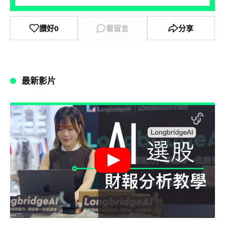
讚好
0
看留言
分享
最新影片