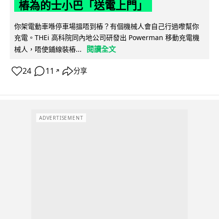
樁為的士小巴「送電上門」
你架電動車喺停車場搵唔到樁？有個機械人會自己行過嚟幫你
充電。THEi 高科院同內地公司研發出 Powerman 移動充電機
閱讀全文
械人，唔使鋪線裝樁...
24
11
分享
↗
ADVERTISEMENT