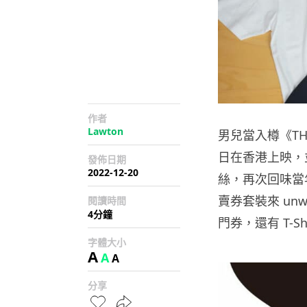
作者
Lawton
男兒當入樽《THE 
日在香港上映，
發佈日期
2022-12-20
絲，再次回味當
賣券套裝來 un
閱讀時間
4分鐘
門券，還有 T-S
字體大小
A
A
A
分享