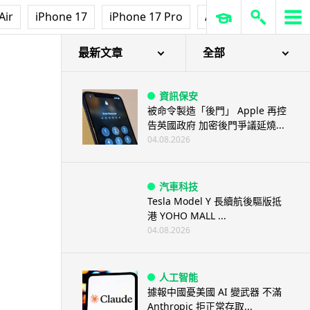
Air
iPhone 17
iPhone 17 Pro
AirPods Pro 3
Ap
最新文章
全部
資訊保安
被命令製造「後門」 Apple 再控
告英國政府 加密後門爭議延燒...
04.08.2026
汽車科技
Tesla Model Y 長續航後驅版抵
港 YOHO MALL ...
04.08.2026
人工智能
據報中國憂美國 AI 變武器 不滿
Anthropic 拒正常存取...