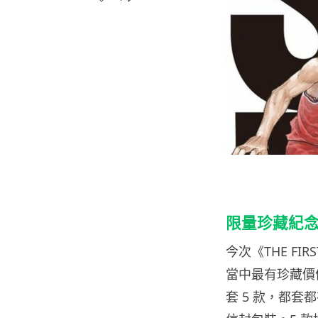
限量珍藏紀
今次《THE FI
當中最有珍藏價
套 5 款，都套