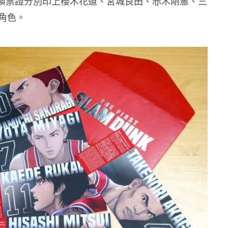
款換票證分別印上櫻木花道、宮城良田、赤木剛憲、三
角色。