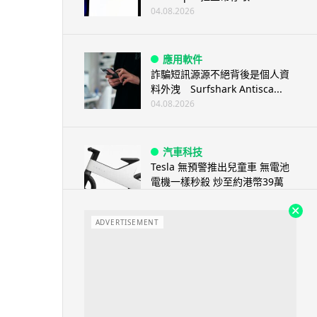
04.08.2026
應用軟件
詐騙短訊源源不絕背後是個人資
料外洩 Surfshark Antisca...
04.08.2026
汽車科技
Tesla 無預警推出兒童車 無電池
電機一樣秒殺 炒至約港幣39萬
04.08.2026
ADVERTISEMENT
iPhone app
歐盟再發功 Apple 終答應
iPhone 跨機剪貼簿將可貼 ...
04.08.2026