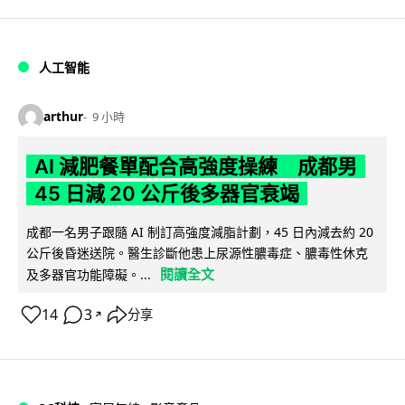
人工智能
arthur
9 小時
AI 減肥餐單配合高強度操練 成都男
45 日減 20 公斤後多器官衰竭
成都一名男子跟隨 AI 制訂高強度減脂計劃，45 日內減去約 20
公斤後昏迷送院。醫生診斷他患上尿源性膿毒症、膿毒性休克
閱讀全文
及多器官功能障礙。...
14
3
分享
↗