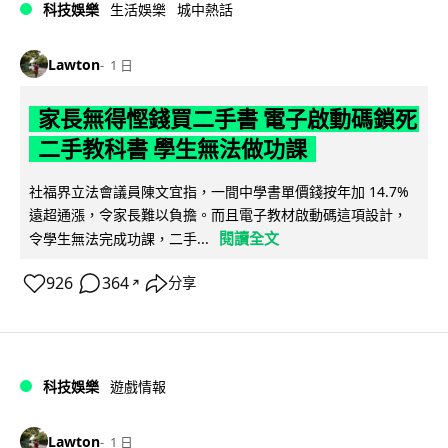
科技娛樂
生活娛樂
城中熱話
Lawton
1 日
家長無得慳錢買二手書 電子啟動碼鎖死
二手教科書 學生無法做功課
社福界立法會議員陳文宜指，一間中學書單價錢按年加 14.7%
遠超通漲，令家長難以負擔。而且電子教材啟動碼這項設計，
閱讀全文
令學生無法完成功課，二手...
926
364
分享
↗
科技娛樂
遊戲情報
Lawton
1 日