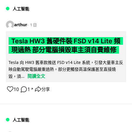
人工智能
arthur
1 日
Tesla HW3 舊硬件裝 FSD v14 Lite 頻
現過熱 部分電腦損毀車主須自費維修
Tesla 向 HW3 舊車款推送 FSD v14 Lite 系統，引發大量車主反
映自動駕駛電腦嚴重過熱，部分更觸發高溫保護甚至直接燒
閱讀全文
毀，須...
10
1
分享
↗
人工智能