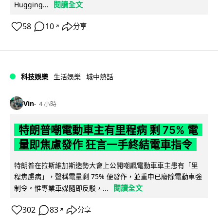
閱讀全文
Hugging...
58
10
分享
↗
科技娛樂
生活娛樂
城中熱話
Vin
4 小時
特朗普嘲電動車主有里程病 剩 75% 電
量即焦慮發作 狂言一手終結電車指令
特朗普在拉斯維加斯造勢大會上公開嘲諷電動車車主患有「里
程焦慮病」，聲稱電量剩 75% 便發作，並重申已廢除電動車強
閱讀全文
制令。惟專業車媒隨即反駁，...
302
83
分享
↗