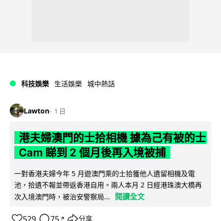
科技娛樂
生活娛樂
城中熱話
Lawton
1 日
港夫婦澳門的士拾相機 據為己有被的士
Cam 睇到 2 個月後再入境被捕
一對香港夫婦今年 5 月遊澳門乘的士拾獲他人遺留相機及電
池，拾遺不報並帶返香港自用。兩人本月 2 日經港珠澳大橋再
閱讀全文
次入境澳門時，被治安警察局...
529
75
分享
↗