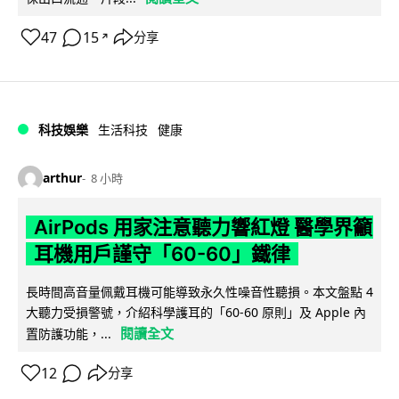
47
15
分享
↗
科技娛樂
生活科技
健康
arthur
8 小時
AirPods 用家注意聽力響紅燈 醫學界籲
耳機用戶謹守「60-60」鐵律
長時間高音量佩戴耳機可能導致永久性噪音性聽損。本文盤點 4
大聽力受損警號，介紹科學護耳的「60-60 原則」及 Apple 內
閱讀全文
置防護功能，...
12
分享