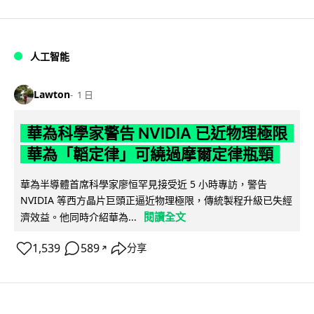
人工智能
Lawton
1 日
華為科學家警告 NVIDIA 已近物理極限
華為「韜定律」可繞過摩爾定律瓶頸
華為半導體首席科學家廖恒罕見接受近 5 小時專訪，警告
NVIDIA 等西方晶片巨頭正逼近物理極限，傳統製程升級已失經
閱讀全文
濟效益。他同時介紹華為...
1,539
589
分享
↗