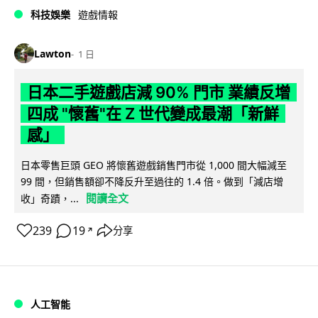
科技娛樂
遊戲情報
Lawton
1 日
日本二手遊戲店減 90% 門市 業績反增
四成 "懷舊"在 Z 世代變成最潮「新鮮
感」
日本零售巨頭 GEO 將懷舊遊戲銷售門市從 1,000 間大幅減至
99 間，但銷售額卻不降反升至過往的 1.4 倍。做到「減店增
閱讀全文
收」奇蹟，...
239
19
分享
↗
人工智能