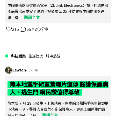
中國網通廠商智博通電子（Zbtlink Electronics）旗下的路由器
產品爆出嚴重安全漏洞，被發現每 35 秒便會與中國伺服器連
閱讀全文
線，旗...
215
55
分享
↗
科技娛樂
生活娛樂
城中熱話
Lawton
5 小時
熊本地震手術室驚魂片瘋傳 醫護保護病
人、逃生門 網民讚值得尊敬
熊本縣 7 月 28 日發生 7.1 級地震，熊本綜合醫院手術室鏡頭拍
下地震一刻，醫護人員臨危不亂保護病人，更馬上開逃生門確
閱讀全文
保出口流通。片段...