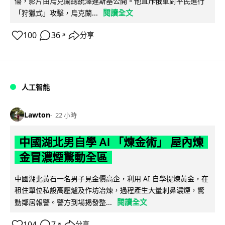
傷，影片由烏克蘭總統澤連斯基公開。他直斥俄軍對平民進行
閱讀全文
「狩獵式」攻擊，烏克蘭...
100
36
分享
↗
人工智能
Lawton
22 小時
中國湖北男自學 AI 「煉金術」 屋內煉
金冒濃煙驚動全區
中國湖北黃石一名男子見金價高企，利用 AI 自學提煉黃金，在
租住單位私設高壓爐及作坊冶煉，過程產生大量刺鼻濃煙，驚
閱讀全文
動鄰居報警。警方到場揭發整...
104
7
分享
↗