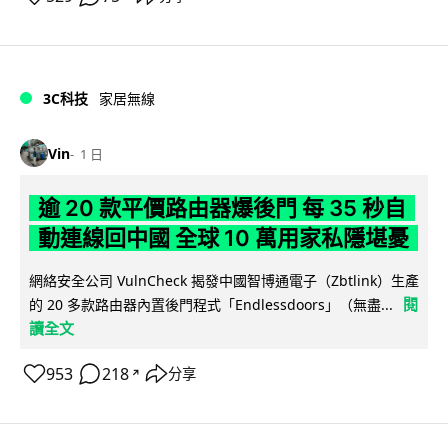
3C科技
家居無線
Vin
1 日
逾 20 款平價路由器爆後門 每 35 秒自
動連線回中國 全球 10 萬用家私隱堪憂
網絡安全公司 VulnCheck 揭發中國智博通電子（Zbtlink）生產
閱
的 20 多款路由器內置後門程式「Endlessdoors」（無盡...
讀全文
953
218
分享
↗