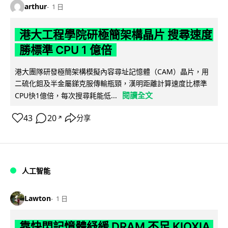
arthur
1 日
港大工程學院研極簡架構晶片 搜尋速度
勝標準 CPU 1 億倍
港大團隊研發極簡架構模擬內容尋址記憶體（CAM）晶片，用
二硫化鉬及半金屬銻克服傳輸瓶頸，漢明距離計算速度比標準
閱讀全文
CPU快1億倍，每次搜尋耗能低...
43
20
分享
↗
人工智能
Lawton
1 日
靠快閃記憶體紓緩 DRAM 不足 KIOXIA