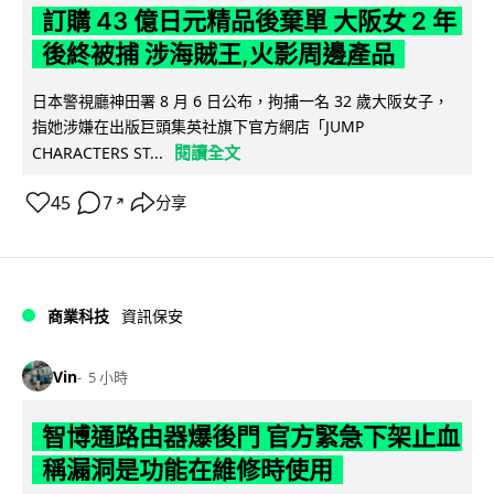
訂購 43 億日元精品後棄單 大阪女 2 年
後終被捕 涉海賊王,火影周邊產品
日本警視廳神田署 8 月 6 日公布，拘捕一名 32 歲大阪女子，
指她涉嫌在出版巨頭集英社旗下官方網店「JUMP
閱讀全文
CHARACTERS ST...
45
7
分享
↗
商業科技
資訊保安
Vin
5 小時
智博通路由器爆後門 官方緊急下架止血
稱漏洞是功能在維修時使用