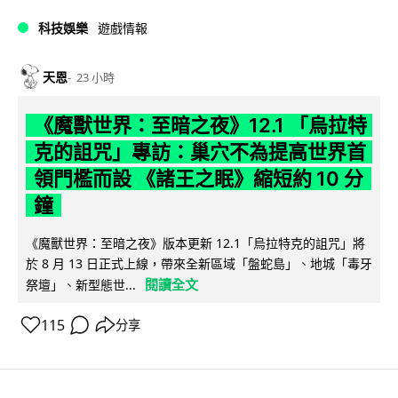
科技娛樂
遊戲情報
天恩
23 小時
《魔獸世界：至暗之夜》12.1 「烏拉特
克的詛咒」專訪：巢穴不為提高世界首
領門檻而設 《諸王之眠》縮短約 10 分
鐘
《魔獸世界：至暗之夜》版本更新 12.1「烏拉特克的詛咒」將
於 8 月 13 日正式上線，帶來全新區域「盤蛇島」、地城「毒牙
閱讀全文
祭壇」、新型態世...
115
分享