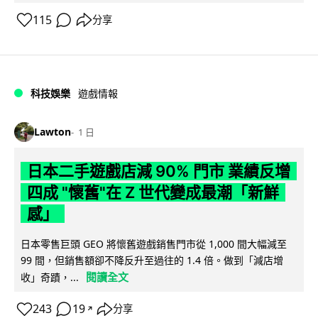
115
分享
科技娛樂
遊戲情報
Lawton
1 日
日本二手遊戲店減 90% 門市 業績反增
四成 "懷舊"在 Z 世代變成最潮「新鮮
感」
日本零售巨頭 GEO 將懷舊遊戲銷售門市從 1,000 間大幅減至
99 間，但銷售額卻不降反升至過往的 1.4 倍。做到「減店增
閱讀全文
收」奇蹟，...
243
19
分享
↗