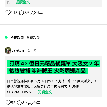
閱讀全文
門...
118
8
分享
↗
科技娛樂
影視娛樂
Lawton
12 小時
訂購 43 億日元精品後棄單 大阪女 2 年
後終被捕 涉海賊王,火影周邊產品
日本警視廳神田署 8 月 6 日公布，拘捕一名 32 歲大阪女子，
指她涉嫌在出版巨頭集英社旗下官方網店「JUMP
閱讀全文
CHARACTERS ST...
52
8
分享
↗