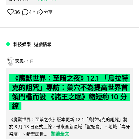
36
4
分享
↗
科技娛樂
遊戲情報
天恩
1 日
《魔獸世界：至暗之夜》12.1 「烏拉特
克的詛咒」專訪：巢穴不為提高世界首
領門檻而設 《諸王之眠》縮短約 10 分
鐘
《魔獸世界：至暗之夜》版本更新 12.1「烏拉特克的詛咒」將
於 8 月 13 日正式上線，帶來全新區域「盤蛇島」、地城「毒牙
閱讀全文
祭壇」、新型態世...