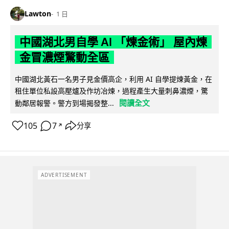
Lawton
1 日
中國湖北男自學 AI 「煉金術」 屋內煉
金冒濃煙驚動全區
中國湖北黃石一名男子見金價高企，利用 AI 自學提煉黃金，在
租住單位私設高壓爐及作坊冶煉，過程產生大量刺鼻濃煙，驚
閱讀全文
動鄰居報警。警方到場揭發整...
105
7
分享
↗
ADVERTISEMENT