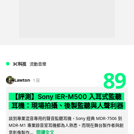
3C科技
流動音樂
89
Lawton
1 日
【評測】Sony IER-M500 入耳式監聽
耳機：現場拍攝、後製監聽與人聲利器
談到專業混音專用的聲音監聽耳機，Sony 經典 MDR-7506 到
MDR-M1 專業錄音室耳機都為人熟悉。而現在舞台製作者與創
閱讀全文
意影像製作...