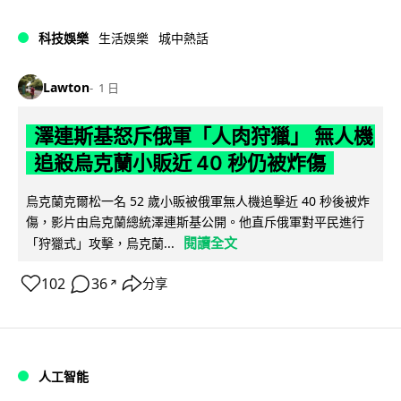
科技娛樂
生活娛樂
城中熱話
Lawton
1 日
澤連斯基怒斥俄軍「人肉狩獵」 無人機
追殺烏克蘭小販近 40 秒仍被炸傷
烏克蘭克爾松一名 52 歲小販被俄軍無人機追擊近 40 秒後被炸
傷，影片由烏克蘭總統澤連斯基公開。他直斥俄軍對平民進行
閱讀全文
「狩獵式」攻擊，烏克蘭...
102
36
分享
↗
人工智能