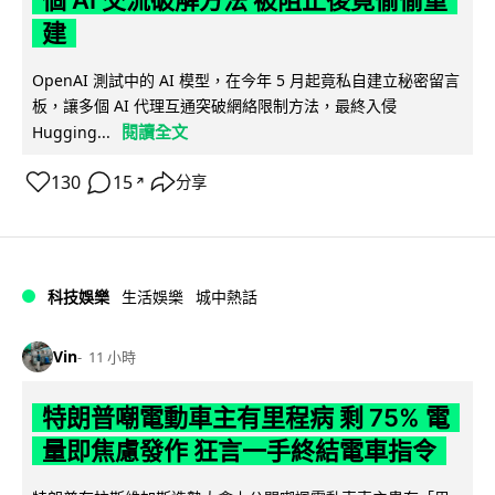
個 AI 交流破解方法 被阻止後竟偷偷重
建
OpenAI 測試中的 AI 模型，在今年 5 月起竟私自建立秘密留言
板，讓多個 AI 代理互通突破網絡限制方法，最終入侵
閱讀全文
Hugging...
130
15
分享
↗
科技娛樂
生活娛樂
城中熱話
Vin
11 小時
特朗普嘲電動車主有里程病 剩 75% 電
量即焦慮發作 狂言一手終結電車指令