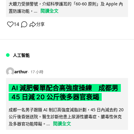
大聽力受損警號，介紹科學護耳的「60-60 原則」及 Apple 內
閱讀全文
置防護功能，...
14
分享
人工智能
arthur
17 小時
AI 減肥餐單配合高強度操練 成都男
45 日減 20 公斤後多器官衰竭
成都一名男子跟隨 AI 制訂高強度減脂計劃，45 日內減去約 20
公斤後昏迷送院。醫生診斷他患上尿源性膿毒症、膿毒性休克
閱讀全文
及多器官功能障礙。...