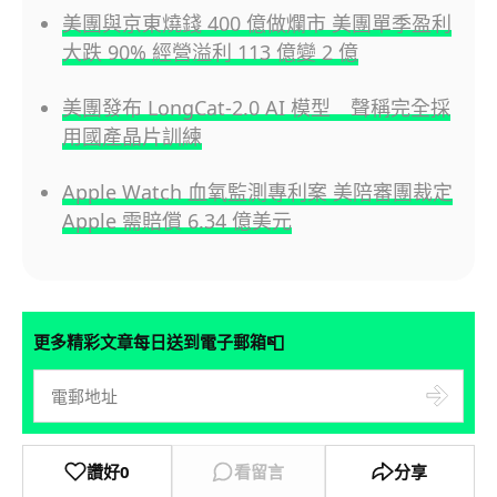
美團與京東燒錢 400 億做爛市 美團單季盈利
大跌 90% 經營溢利 113 億變 2 億
美團發布 LongCat-2.0 AI 模型 聲稱完全採
用國產晶片訓練
Apple Watch 血氧監測專利案 美陪審團裁定
Apple 需賠償 6.34 億美元
📮
更多精彩文章每日送到電子郵箱
讚好
0
看留言
分享