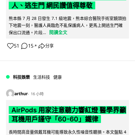
人、逃生門 網民讚值得尊敬
熊本縣 7 月 28 日發生 7.1 級地震，熊本綜合醫院手術室鏡頭拍
下地震一刻，醫護人員臨危不亂保護病人，更馬上開逃生門確
閱讀全文
保出口流通。片段...
51
15
分享
↗
科技娛樂
生活科技
健康
arthur
16 小時
AirPods 用家注意聽力響紅燈 醫學界籲
耳機用戶謹守「60-60」鐵律
長時間高音量佩戴耳機可能導致永久性噪音性聽損。本文盤點 4