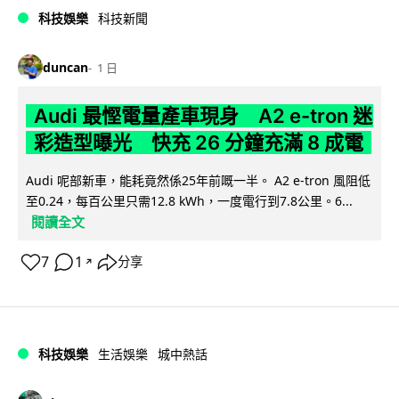
科技娛樂
科技新聞
duncan
1 日
Audi 最慳電量產車現身 A2 e-tron 迷
彩造型曝光 快充 26 分鐘充滿 8 成電
Audi 呢部新車，能耗竟然係25年前嘅一半。 A2 e-tron 風阻低
至0.24，每百公里只需12.8 kWh，一度電行到7.8公里。6...
閱讀全文
7
1
分享
↗
科技娛樂
生活娛樂
城中熱話