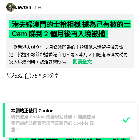
Lawton
1 日
港夫婦澳門的士拾相機 據為己有被的士
Cam 睇到 2 個月後再入境被捕
一對香港夫婦今年 5 月遊澳門乘的士拾獲他人遺留相機及電
池，拾遺不報並帶返香港自用。兩人本月 2 日經港珠澳大橋再
閱讀全文
次入境澳門時，被治安警察局...
532
75
分享
↗
3C科技
家居無線
本網站正使用 Cookie
我們使用 Cookie 改善網站體驗。 繼續使用
我們的網站即表示您同意我們的
Cookie 政
Vin
1 日
策
。