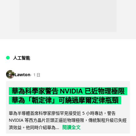
人工智能
Lawton
1 日
華為科學家警告 NVIDIA 已近物理極限
華為「韜定律」可繞過摩爾定律瓶頸
華為半導體首席科學家廖恒罕見接受近 5 小時專訪，警告
NVIDIA 等西方晶片巨頭正逼近物理極限，傳統製程升級已失經
閱讀全文
濟效益。他同時介紹華為...