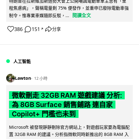
特朗普在拉斯維加斯造勢大會上公開嘲諷電動車車主患有「里
程焦慮病」，聲稱電量剩 75% 便發作，並重申已廢除電動車強
閱讀全文
制令。惟專業車媒隨即反駁，...
386
151
分享
↗
人工智能
Lawton
12 小時
微軟刪走 32GB RAM 遊戲建議 分析:
為 8GB Surface 銷售鋪路 連自家
Copilot+ 門檻也未到
Microsoft 被發現靜靜刪除官方網站上，對遊戲玩家要為電腦配
置 32GB RAM 的建議。分析指微軟同時新推出的 8GB RAM 入