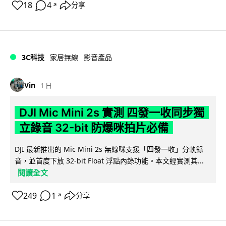
18
4
分享
↗
3C科技
家居無線
影音產品
Vin
1 日
DJI Mic Mini 2s 實測 四發一收同步獨
立錄音 32-bit 防爆咪拍片必備
DJI 最新推出的 Mic Mini 2s 無線咪支援「四發一收」分軌錄
音，並首度下放 32-bit Float 浮點內錄功能。本文經實測其...
閱讀全文
249
1
分享
↗