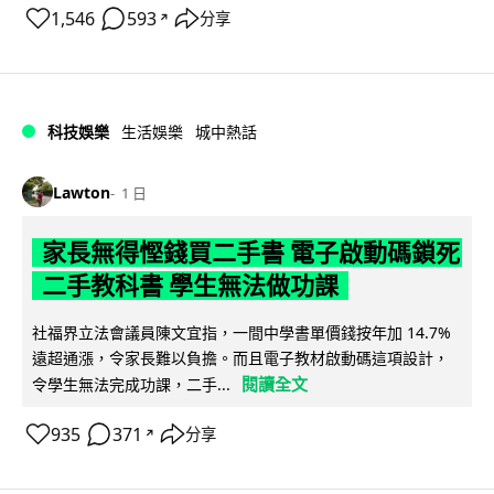
1,546
593
分享
↗
科技娛樂
生活娛樂
城中熱話
Lawton
1 日
家長無得慳錢買二手書 電子啟動碼鎖死
二手教科書 學生無法做功課
社福界立法會議員陳文宜指，一間中學書單價錢按年加 14.7%
遠超通漲，令家長難以負擔。而且電子教材啟動碼這項設計，
閱讀全文
令學生無法完成功課，二手...
935
371
分享
↗