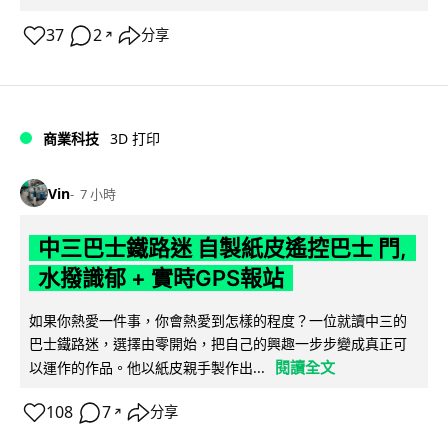
37
2
分享
↗
商業科技
3D 打印
Vin
7 小時
中三巴士鐵路迷 自製紙皮遙控巴士 門,
水撥識郁 + 實時GPS報站
如果你熱愛一件事，你會熱愛到怎樣的程度？一位就讀中三的
巴士鐵路迷，選擇由零開始，把自己的興趣一步步變成真正可
閱讀全文
以運作的作品。他以紙皮親手製作出...
108
7
分享
↗