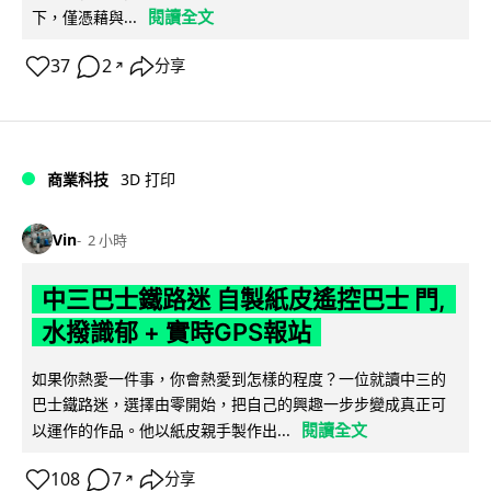
閱讀全文
下，僅憑藉與...
37
2
分享
↗
商業科技
3D 打印
Vin
2 小時
中三巴士鐵路迷 自製紙皮遙控巴士 門,
水撥識郁 + 實時GPS報站
如果你熱愛一件事，你會熱愛到怎樣的程度？一位就讀中三的
巴士鐵路迷，選擇由零開始，把自己的興趣一步步變成真正可
閱讀全文
以運作的作品。他以紙皮親手製作出...
108
7
分享
↗