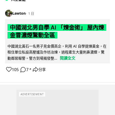
Lawton
1 日
中國湖北男自學 AI 「煉金術」 屋內煉
金冒濃煙驚動全區
中國湖北黃石一名男子見金價高企，利用 AI 自學提煉黃金，在
租住單位私設高壓爐及作坊冶煉，過程產生大量刺鼻濃煙，驚
閱讀全文
動鄰居報警。警方到場揭發整...
105
7
分享
↗
ADVERTISEMENT