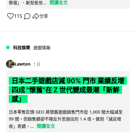
閱讀全文
祭壇」、新型態世...
115
分享
科技娛樂
遊戲情報
Lawton
1 日
日本二手遊戲店減 90% 門市 業績反增
四成 "懷舊"在 Z 世代變成最潮「新鮮
感」
日本零售巨頭 GEO 將懷舊遊戲銷售門市從 1,000 間大幅減至
99 間，但銷售額卻不降反升至過往的 1.4 倍。做到「減店增
閱讀全文
收」奇蹟，...