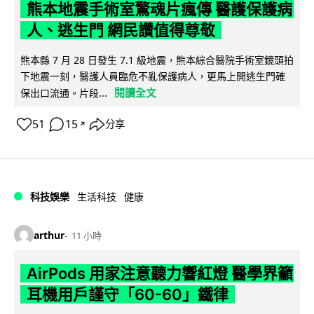
熊本地震手術室驚魂片瘋傳 醫護保護病
人、逃生門 網民讚值得尊敬
熊本縣 7 月 28 日發生 7.1 級地震，熊本綜合醫院手術室鏡頭拍
下地震一刻，醫護人員臨危不亂保護病人，更馬上開逃生門確
閱讀全文
保出口流通。片段...
51
15
分享
↗
科技娛樂
生活科技
健康
arthur
11 小時
AirPods 用家注意聽力響紅燈 醫學界籲
耳機用戶謹守「60-60」鐵律