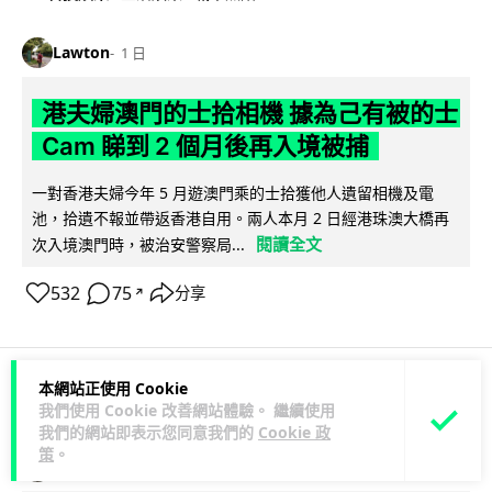
Lawton
1 日
港夫婦澳門的士拾相機 據為己有被的士
Cam 睇到 2 個月後再入境被捕
一對香港夫婦今年 5 月遊澳門乘的士拾獲他人遺留相機及電
池，拾遺不報並帶返香港自用。兩人本月 2 日經港珠澳大橋再
閱讀全文
次入境澳門時，被治安警察局...
532
75
分享
↗
本網站正使用 Cookie
3C科技
家居無線
我們使用 Cookie 改善網站體驗。 繼續使用
我們的網站即表示您同意我們的
Cookie 政
策
。
Vin
1 日