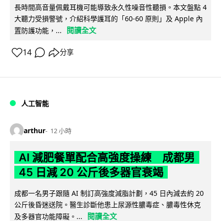
長時間高音量佩戴耳機可能導致永久性噪音性聽損。本文盤點 4
大聽力受損警號，介紹科學護耳的「60-60 原則」及 Apple 內
閱讀全文
置防護功能，...
14
分享
人工智能
arthur
12 小時
AI 減肥餐單配合高強度操練 成都男
45 日減 20 公斤後多器官衰竭
成都一名男子跟隨 AI 制訂高強度減脂計劃，45 日內減去約 20
公斤後昏迷送院。醫生診斷他患上尿源性膿毒症、膿毒性休克
閱讀全文
及多器官功能障礙。...