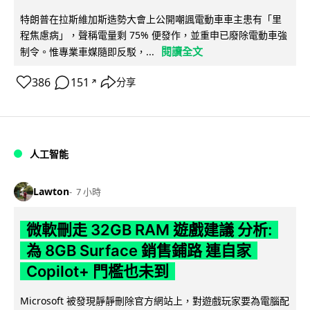
特朗普在拉斯維加斯造勢大會上公開嘲諷電動車車主患有「里
程焦慮病」，聲稱電量剩 75% 便發作，並重申已廢除電動車強
閱讀全文
制令。惟專業車媒隨即反駁，...
386
151
分享
↗
人工智能
Lawton
7 小時
微軟刪走 32GB RAM 遊戲建議 分析:
為 8GB Surface 銷售鋪路 連自家
Copilot+ 門檻也未到
Microsoft 被發現靜靜刪除官方網站上，對遊戲玩家要為電腦配