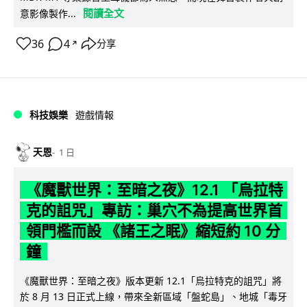
閱讀全文
意影像製作...
36
4
分享
↗
科技娛樂
遊戲情報
天恩
1 日
《魔獸世界：至暗之夜》12.1 「烏拉特
克的詛咒」專訪：巢穴不為提高世界首
領門檻而設 《諸王之眠》縮短約 10 分
鐘
《魔獸世界：至暗之夜》版本更新 12.1「烏拉特克的詛咒」將
於 8 月 13 日正式上線，帶來全新區域「盤蛇島」、地城「毒牙