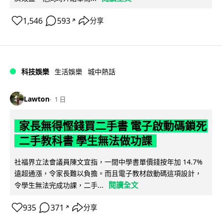
1,546
593
分享
↗
科技娛樂
生活娛樂
城中熱話
Lawton
1 日
家長無得慳錢買二手書 電子啟動碼鎖死
二手教科書 學生無法做功課
社福界立法會議員陳文宜指，一間中學書單價錢按年加 14.7%
遠超通漲，令家長難以負擔。而且電子教材啟動碼這項設計，
閱讀全文
令學生無法完成功課，二手...
935
371
分享
↗