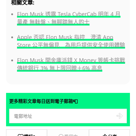
相關文章:
Elon Musk 透露 Tesla CyberCab 明年 4 月
量產 無軚盤、無腳踏無人的士
Apple 否認 Elon Musk 指控 澄清 App
Store 公平無偏見 為用戶提供安全使用體驗
Elon Musk 開金庫派錢 X Money 簽帳卡挑戰
傳統銀行 3% 無上限回贈＋6% 高息
📮
更多精彩文章每日送到電子郵箱