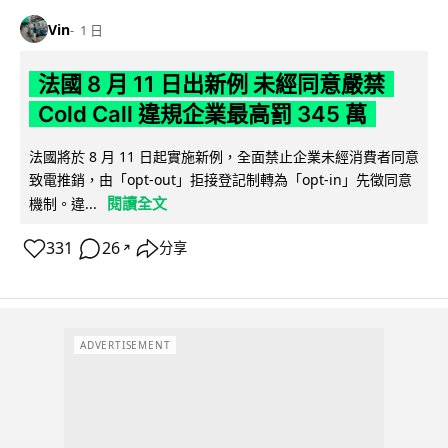
Vin
1 日
法國 8 月 11 日出新例 未經同意嚴禁
Cold Call 違規企業最高罰 345 萬
法國將於 8 月 11 日起實施新例，全面禁止企業未經消費者同意
致電推銷，由「opt-out」拒接登記制轉為「opt-in」先徵同意
閱讀全文
機制。違...
331
26
分享
↗
ADVERTISEMENT