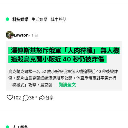
科技娛樂
生活娛樂
城中熱話
Lawton
1 日
澤連斯基怒斥俄軍「人肉狩獵」 無人機
追殺烏克蘭小販近 40 秒仍被炸傷
烏克蘭克爾松一名 52 歲小販被俄軍無人機追擊近 40 秒後被炸
傷，影片由烏克蘭總統澤連斯基公開。他直斥俄軍對平民進行
閱讀全文
「狩獵式」攻擊，烏克蘭...
102
36
分享
↗
人工智能