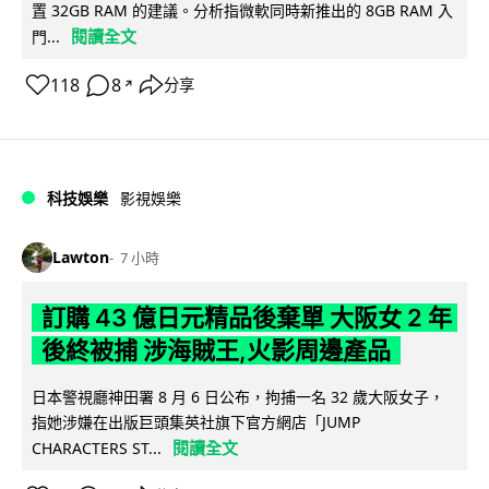
置 32GB RAM 的建議。分析指微軟同時新推出的 8GB RAM 入
閱讀全文
門...
118
8
分享
↗
科技娛樂
影視娛樂
Lawton
7 小時
訂購 43 億日元精品後棄單 大阪女 2 年
後終被捕 涉海賊王,火影周邊產品
日本警視廳神田署 8 月 6 日公布，拘捕一名 32 歲大阪女子，
指她涉嫌在出版巨頭集英社旗下官方網店「JUMP
閱讀全文
CHARACTERS ST...