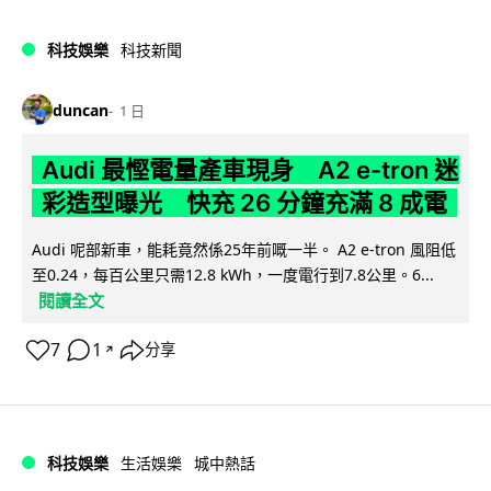
科技娛樂
科技新聞
duncan
1 日
Audi 最慳電量產車現身 A2 e-tron 迷
彩造型曝光 快充 26 分鐘充滿 8 成電
Audi 呢部新車，能耗竟然係25年前嘅一半。 A2 e-tron 風阻低
至0.24，每百公里只需12.8 kWh，一度電行到7.8公里。6...
閱讀全文
7
1
分享
↗
科技娛樂
生活娛樂
城中熱話