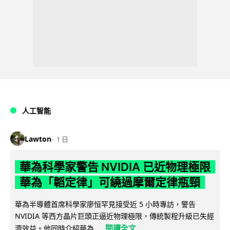
人工智能
Lawton
1 日
華為科學家警告 NVIDIA 已近物理極限
華為「韜定律」可繞過摩爾定律瓶頸
華為半導體首席科學家廖恒罕見接受近 5 小時專訪，警告
NVIDIA 等西方晶片巨頭正逼近物理極限，傳統製程升級已失經
閱讀全文
濟效益。他同時介紹華為...