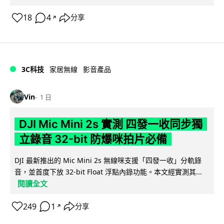
18
4
分享
↗
3C科技
家居無線
影音產品
Vin
1 日
DJI Mic Mini 2s 實測 四發一收同步獨
立錄音 32-bit 防爆咪拍片必備
DJI 最新推出的 Mic Mini 2s 無線咪支援「四發一收」分軌錄
音，並首度下放 32-bit Float 浮點內錄功能。本文經實測其...
閱讀全文
249
1
分享
↗