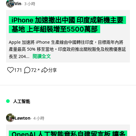
Vin
3 小時
iPhone 加速撤出中國 印度成新機主要
基地 上年組裝增至5500萬部
Apple 加速將 iPhone 生產線由中國轉往印度，目標兩年內將
產量最高 50% 移至當地。印度政府推出關稅豁免及稅務優惠延
閱讀全文
長至 204...
171
72
分享
↗
人工智能
Lawton
4 小時
OpenAI 人工智能竟私自建留言板 讓多