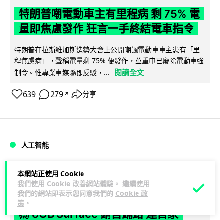
特朗普嘲電動車主有里程病 剩 75% 電
量即焦慮發作 狂言一手終結電車指令
特朗普在拉斯維加斯造勢大會上公開嘲諷電動車車主患有「里
程焦慮病」，聲稱電量剩 75% 便發作，並重申已廢除電動車強
閱讀全文
制令。惟專業車媒隨即反駁，...
639
279
分享
↗
人工智能
Lawton
2 日
本網站正使用 Cookie
我們使用 Cookie 改善網站體驗。 繼續使用
我們的網站即表示您同意我們的
Cookie 政
微軟刪走 32GB RAM 遊戲建議 分析:
策
。
為 8GB Surface 銷售鋪路 連自家