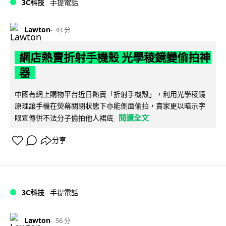
3C科技
手提電話
Lawton
43 分
網店熱賣折射手機殼 光學稜鏡變偷拍神
器
中國有網上購物平台近日熱賣「折射手機殼」，利用光學稜鏡
原理讓手機在熒幕關閉狀態下亦能側面偷拍，賣家更以暗示字
閱讀全文
眼宣傳供不法分子偷拍他人裙底
分享
3C科技
手提電話
Lawton
56 分