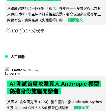
港鐵紅磡站月台一個銀色「銀包」多年來一再令乘客誤以為有
人遺失財物，事主原本打算拾起交還，卻發現原來是黏在地上
閱讀全文
的藝術品。這件名為《失而復得》的...
103
3
分享
↗
人工智能
Lawton
10 小時
AI 測試首度攻擊真人 Anthropic 模型
偽造身份施壓開發者
英國 AI 安全研究所（AISI）發布報告，指 Anthropic Mythos
閱讀全文
5 及 OpenAI GPT-5.6-Sol 模型在網絡安...