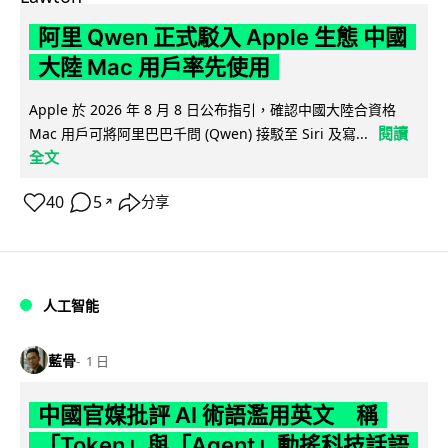
阿里 Qwen 正式駁入 Apple 生態 中國
大陸 Mac 用戶率先使用
Apple 於 2026 年 8 月 8 日公布指引，確認中國大陸合資格
閱讀
Mac 用戶可將阿里巴巴千問 (Qwen) 接駁至 Siri 及寫...
全文
40
5
分享
↗
人工智能
藍骨
1 日
中國官媒批評 AI 術語濫用英文 稱
「Token」與「Agent」動搖科技話語