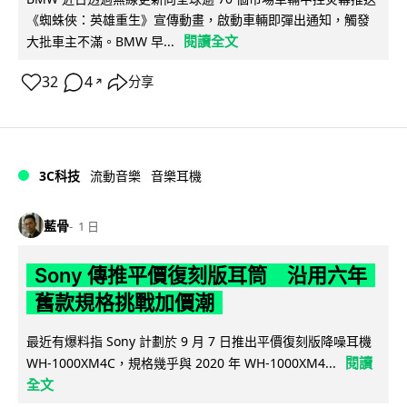
《蜘蛛俠：英雄重生》宣傳動畫，啟動車輛即彈出通知，觸發
閱讀全文
大批車主不滿。BMW 早...
32
4
分享
↗
3C科技
流動音樂
音樂耳機
藍骨
1 日
Sony 傳推平價復刻版耳筒 沿用六年
舊款規格挑戰加價潮
最近有爆料指 Sony 計劃於 9 月 7 日推出平價復刻版降噪耳機
閱讀
WH-1000XM4C，規格幾乎與 2020 年 WH-1000XM4...
全文