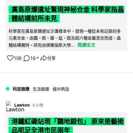
廣島原爆遺址驚現神秘合金 科學家指晶
體結構前所未見
科學家在廣島原爆遺址沙灘樣本中，發現一種從未有記錄的多
元素合金，由鐵、鉻、鎳、錳、鉬及鋁六種金屬混合而成，晶
閱讀全文
體結構獨特。研究由佛羅倫斯大學...
106
16
分享
↗
科技娛樂
生活娛樂
城中熱話
Lawton
8 小時
港鐵紅磡站現「黐地銀包」 原來是藝術
品呃足全港市民兩年