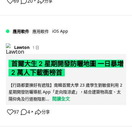
69
20
分享
↗
iOS App
應用軟件
應用軟件
Lawton
1 日
首爾大生 2 星期開發防曬地圖 一日暴增
2 萬人下載衝榜首
【行路都要揀好有遮陰】南韓首爾大學 23 歲學生劉敏俊利用 2
星期開發防曬導航 App「走向陰涼處」，結合建築物高度、太
閱讀全文
陽仰角及行道樹陰影...
97
4
分享
↗