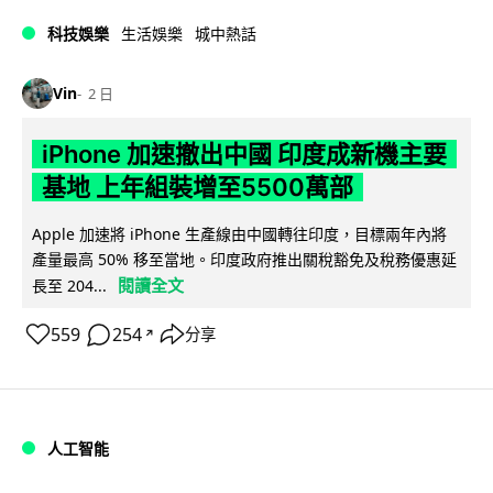
科技娛樂
生活娛樂
城中熱話
Vin
2 日
iPhone 加速撤出中國 印度成新機主要
基地 上年組裝增至5500萬部
Apple 加速將 iPhone 生產線由中國轉往印度，目標兩年內將
產量最高 50% 移至當地。印度政府推出關稅豁免及稅務優惠延
閱讀全文
長至 204...
559
254
分享
↗
人工智能