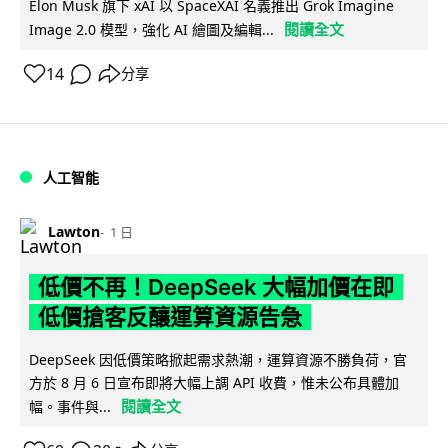
Elon Musk 旗下 xAI 以 SpaceXAI 名義推出 Grok Imagine
閱讀全文
Image 2.0 模型，強化 AI 繪圖及編輯...
14
分享
人工智能
Lawton
1 日
低價不再！DeepSeek 大幅加價在即
低價搶客反釀運算資源告急
DeepSeek 因低價策略掀起需求熱潮，運算資源不勝負荷，官
方於 8 月 6 日宣布即將大幅上調 API 收費，惟未公布具體加
閱讀全文
幅。事件與...