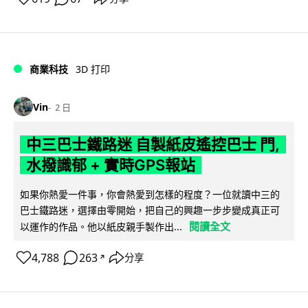
商業科技
3D 打印
Vin
2 日
中三巴士鐵路迷 自製紙皮遙控巴士 門,
水撥識郁 + 實時GPS報站
如果你熱愛一件事，你會熱愛到怎樣的程度？一位就讀中三的
巴士鐵路迷，選擇由零開始，把自己的興趣一步步變成真正可
閱讀全文
以運作的作品。他以紙皮親手製作出...
4,788
263
分享
↗