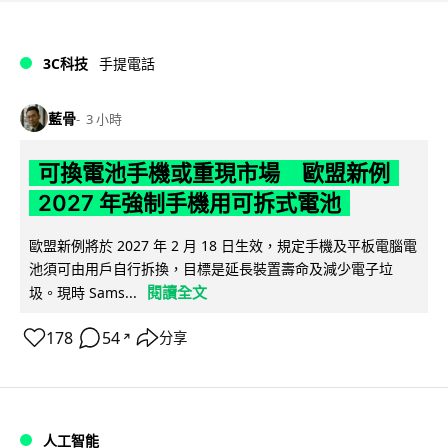
3C科技
手提電話
藍骨
3 小時
可換電池手機或重現市場 歐盟新例
2027 年強制手機用可拆式電池
歐盟新例將於 2027 年 2 月 18 日生效，規定手機及平板電腦電
池須可由用戶自行拆換，目標是延長裝置壽命及減少電子垃
閱讀全文
圾。現時 Sams...
178
54
分享
↗
人工智能