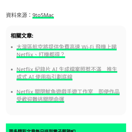
資料來源：
9to5Mac
相關文章:
大灣區航空將提供免費高速 Wi-Fi 飛機上睇
Netflix、打機都得？
Netflix 紀錄片 AI 生成檔案照惹不滿 推生
成式 AI 使用指引劃底線
Netflix 關閉魷魚遊戲手遊工作室 即使作品
受歡迎難逃關閉命運
📮
更多精彩文章每日送到電子郵箱