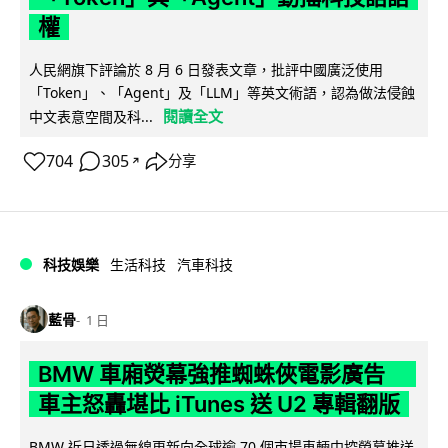
權
人民網旗下評論於 8 月 6 日發表文章，批評中國廣泛使用
「Token」、「Agent」及「LLM」等英文術語，認為做法侵蝕
閱讀全文
中文表意空間及科...
704
305
分享
↗
科技娛樂
生活科技
汽車科技
藍骨
1 日
BMW 車廂熒幕強推蜘蛛俠電影廣告
車主怒轟堪比 iTunes 送 U2 專輯翻版
BMW 近日透過無線更新向全球逾 70 個市場車輛中控熒幕推送