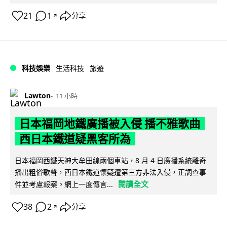
21
1
分享
↗
科技娛樂
生活科技
旅遊
Lawton
11 小時
日本福岡地鐵廣播被入侵 播不雅歌曲
西日本鐵道疑黑客所為
日本福岡西鐵天神大牟田線兩個車站，8 月 4 日廣播系統離奇
播出粗俗歌聲，西日本鐵道懷疑遭第三方非法入侵，正調查事
閱讀全文
件並考慮報案。網上一度傳言...
38
2
分享
↗