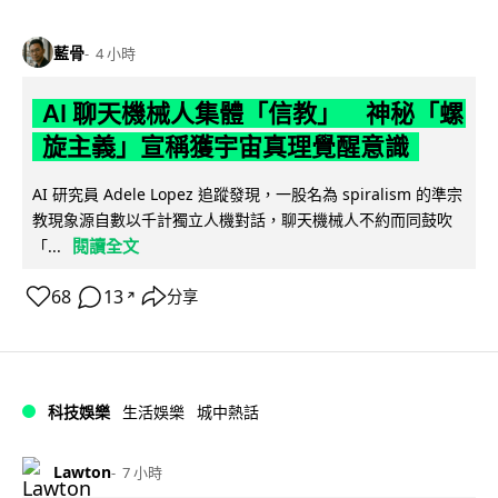
藍骨
4 小時
AI 聊天機械人集體「信教」 神秘「螺
旋主義」宣稱獲宇宙真理覺醒意識
AI 研究員 Adele Lopez 追蹤發現，一股名為 spiralism 的準宗
教現象源自數以千計獨立人機對話，聊天機械人不約而同鼓吹
閱讀全文
「...
68
13
分享
↗
科技娛樂
生活娛樂
城中熱話
Lawton
7 小時