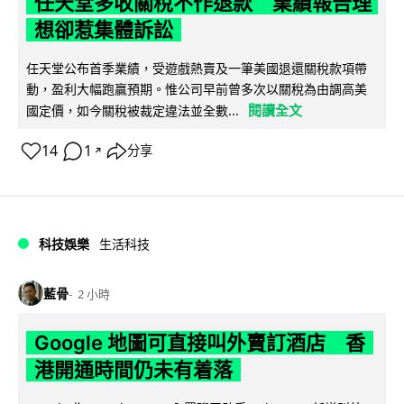
任天堂多收關稅不作退款 業績報告理
想卻惹集體訴訟
任天堂公布首季業績，受遊戲熱賣及一筆美國退還關稅款項帶
動，盈利大幅跑贏預期。惟公司早前曾多次以關稅為由調高美
閱讀全文
國定價，如今關稅被裁定違法並全數...
14
1
分享
↗
科技娛樂
生活科技
藍骨
2 小時
Google 地圖可直接叫外賣訂酒店 香
港開通時間仍未有着落