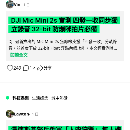
Vin
1 日
DJI Mic Mini 2s 實測 四發一收同步獨
立錄音 32-bit 防爆咪拍片必備
DJI 最新推出的 Mic Mini 2s 無線咪支援「四發一收」分軌錄
音，並首度下放 32-bit Float 浮點內錄功能。本文經實測其...
閱讀全文
249
1
分享
↗
科技娛樂
生活娛樂
城中熱話
Lawton
1 日
澤連斯基怒斥俄軍「人肉狩獵」 無人機