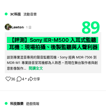
3C科技
流動音樂
89
Lawton
1 日
【評測】Sony IER-M500 入耳式監聽
耳機：現場拍攝、後製監聽與人聲利器
談到專業混音專用的聲音監聽耳機，Sony 經典 MDR-7506 到
MDR-M1 專業錄音室耳機都為人熟悉。而現在舞台製作者與創
閱讀全文
意影像製作...
36
4
分享
↗
科技娛樂
遊戲情報