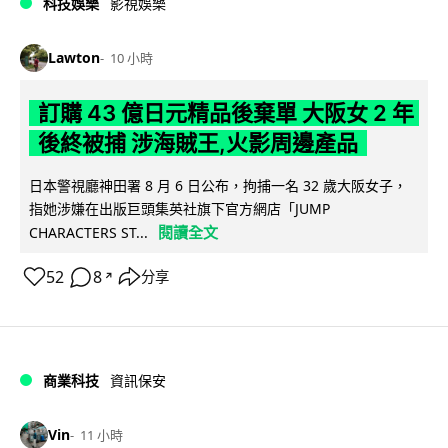
科技娛樂
影視娛樂
Lawton
10 小時
訂購 43 億日元精品後棄單 大阪女 2 年
後終被捕 涉海賊王,火影周邊產品
日本警視廳神田署 8 月 6 日公布，拘捕一名 32 歲大阪女子，
指她涉嫌在出版巨頭集英社旗下官方網店「JUMP
閱讀全文
CHARACTERS ST...
52
8
分享
↗
商業科技
資訊保安
Vin
11 小時