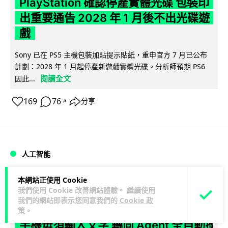
PlayStation 確認停產實體光碟 包裝印
出重要通告 2028 年 1 月後不出光碟遊
戲
Sony 已在 PS5 主機包裝加貼提示貼紙，重申官方 7 月已公布
計劃：2028 年 1 月起停產新遊戲實體光碟。分析師預期 PS6
閱讀全文
因此...
169
76
分享
↗
人工智能
本網站正使用 Cookie
Vin
1 日
我們使用 Cookie 改善網站體驗。 繼續使用
我們的網站即表示您同意我們的
Cookie 政
Samsung 展示 Galaxy AI 新方向 未來
策
。
手機毋須輸入文字 轉向 Agent 全自動操