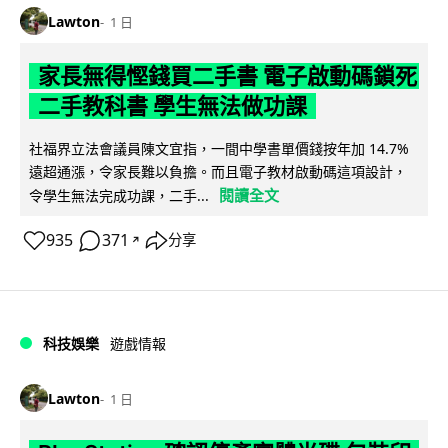
Lawton
1 日
家長無得慳錢買二手書 電子啟動碼鎖死
二手教科書 學生無法做功課
社福界立法會議員陳文宜指，一間中學書單價錢按年加 14.7%
遠超通漲，令家長難以負擔。而且電子教材啟動碼這項設計，
閱讀全文
令學生無法完成功課，二手...
935
371
分享
↗
科技娛樂
遊戲情報
Lawton
1 日