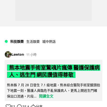
科技娛樂
生活娛樂
城中熱話
Lawton
11 小時
熊本地震手術室驚魂片瘋傳 醫護保護病
人、逃生門 網民讚值得尊敬
熊本縣 7 月 28 日發生 7.1 級地震，熊本綜合醫院手術室鏡頭拍
下地震一刻，醫護人員臨危不亂保護病人，更馬上開逃生門確
閱讀全文
保出口流通。片段...
51
15
分享
↗