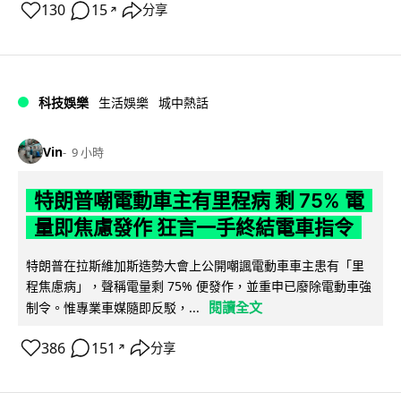
130
15
分享
↗
科技娛樂
生活娛樂
城中熱話
Vin
9 小時
特朗普嘲電動車主有里程病 剩 75% 電
量即焦慮發作 狂言一手終結電車指令
特朗普在拉斯維加斯造勢大會上公開嘲諷電動車車主患有「里
程焦慮病」，聲稱電量剩 75% 便發作，並重申已廢除電動車強
閱讀全文
制令。惟專業車媒隨即反駁，...
386
151
分享
↗