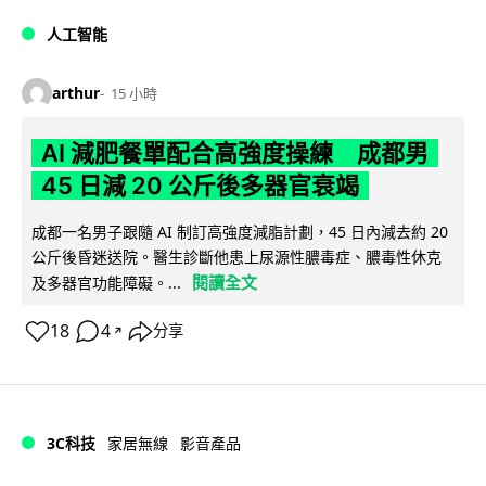
人工智能
arthur
15 小時
AI 減肥餐單配合高強度操練 成都男
45 日減 20 公斤後多器官衰竭
成都一名男子跟隨 AI 制訂高強度減脂計劃，45 日內減去約 20
公斤後昏迷送院。醫生診斷他患上尿源性膿毒症、膿毒性休克
閱讀全文
及多器官功能障礙。...
18
4
分享
↗
3C科技
家居無線
影音產品