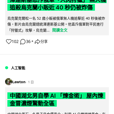
追殺烏克蘭小販近 40 秒仍被炸傷
烏克蘭克爾松一名 52 歲小販被俄軍無人機追擊近 40 秒後被炸
傷，影片由烏克蘭總統澤連斯基公開。他直斥俄軍對平民進行
閱讀全文
「狩獵式」攻擊，烏克蘭...
102
36
分享
↗
人工智能
Lawton
1 日
中國湖北男自學 AI 「煉金術」 屋內煉
金冒濃煙驚動全區