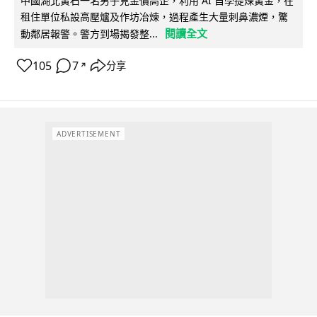
中國湖北黃石一名男子見金價高企，利用 AI 自學提煉黃金，在
租住單位私設高壓爐及作坊冶煉，過程產生大量刺鼻濃煙，驚
閱讀全文
動鄰居報警。警方到場揭發整...
105
7
分享
↗
ADVERTISEMENT