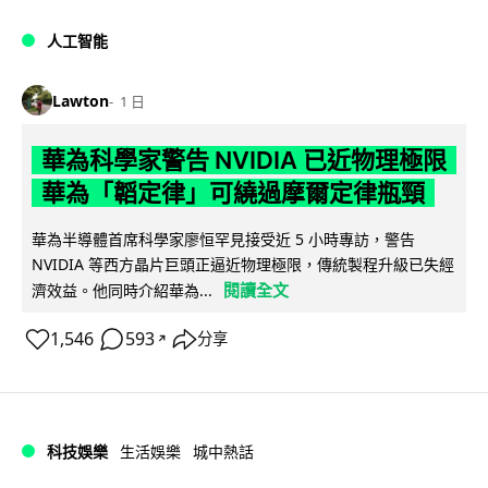
人工智能
Lawton
1 日
華為科學家警告 NVIDIA 已近物理極限
華為「韜定律」可繞過摩爾定律瓶頸
華為半導體首席科學家廖恒罕見接受近 5 小時專訪，警告
NVIDIA 等西方晶片巨頭正逼近物理極限，傳統製程升級已失經
閱讀全文
濟效益。他同時介紹華為...
1,546
593
分享
↗
科技娛樂
生活娛樂
城中熱話