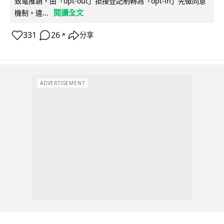
致電推銷，由「opt-out」拒接登記制轉為「opt-in」先徵同意
閱讀全文
機制。違...
331
26
分享
↗
ADVERTISEMENT