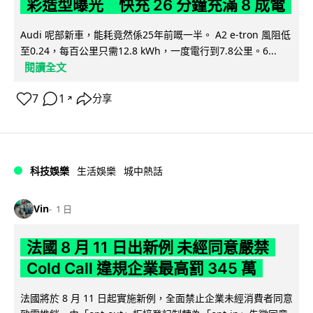
彩造型曝光 快充 26 分鐘充滿 8 成電
Audi 呢部新車，能耗竟然係25年前嘅一半。 A2 e-tron 風阻低
至0.24，每百公里只需12.8 kWh，一度電行到7.8公里。6...
閱讀全文
7
1
分享
↗
科技娛樂
生活娛樂
城中熱話
Vin
1 日
法國 8 月 11 日出新例 未經同意嚴禁
Cold Call 違規企業最高罰 345 萬
法國將於 8 月 11 日起實施新例，全面禁止企業未經消費者同意