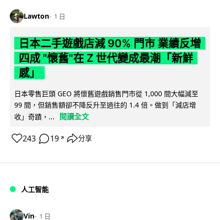
Lawton
1 日
日本二手遊戲店減 90% 門市 業績反增
四成 "懷舊"在 Z 世代變成最潮「新鮮
感」
日本零售巨頭 GEO 將懷舊遊戲銷售門市從 1,000 間大幅減至
99 間，但銷售額卻不降反升至過往的 1.4 倍。做到「減店增
閱讀全文
收」奇蹟，...
243
19
分享
↗
人工智能
Vin
1 日