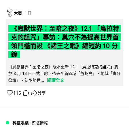
天恩
1 日
《魔獸世界：至暗之夜》12.1 「烏拉特
克的詛咒」專訪：巢穴不為提高世界首
領門檻而設 《諸王之眠》縮短約 10 分
鐘
《魔獸世界：至暗之夜》版本更新 12.1「烏拉特克的詛咒」將
於 8 月 13 日正式上線，帶來全新區域「盤蛇島」、地城「毒牙
閱讀全文
祭壇」、新型態世...
115
分享
科技娛樂
遊戲情報