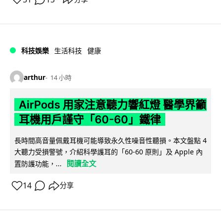
科技娛樂
生活科技
健康
arthur
14 小時
AirPods 用家注意聽力響紅燈 醫學界籲
耳機用戶謹守「60-60」鐵律
長時間高音量佩戴耳機可能導致永久性噪音性聽損。本文盤點 4
大聽力受損警號，介紹科學護耳的「60-60 原則」及 Apple 內
閱讀全文
置防護功能，...
14
分享