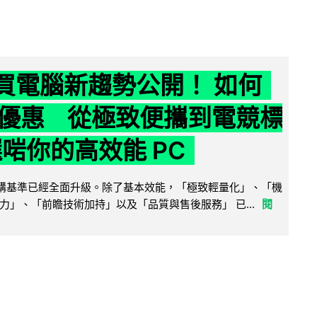
6 買電腦新趨勢公開！ 如何
優惠 從極致便攜到電競標
選啱你的高效能 PC
腦選購基準已經全面升級。除了基本效能，「極致輕量化」、「機
力」、「前瞻技術加持」以及「品質與售後服務」 已...
閱