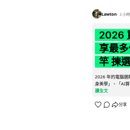
Lawton
2 小時
202
享最多
竿 揀
2026 年的電
身美學」、「AI算
讀全文
分享