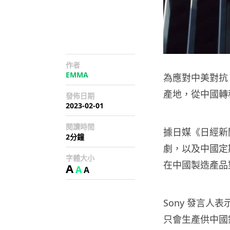
作者
EMMA
為應對中美對抗
產地，從中國轉
發佈日期
2023-02-01
閱讀時間
據日媒《日經新
2分鐘
劇，以及中國定
字體大小
在中國製造產品
A
A
A
Sony 發言
只會生產供中國