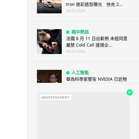
tron 迷彩造型曝光 快充 2...
06.08.2026
城中熱話
法國 8 月 11 日出新例 未經同意
嚴禁 Cold Call 違規企...
06.08.2026
人工智能
華為科學家警告 NVIDIA 已近物
理極限 華為「韜定律」可繞過
摩...
ADVERTISEMENT
06.08.2026
城中熱話
家長無得慳錢買二手書 電子啟動
碼鎖死二手教科書 學生無法做功
課