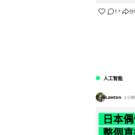
1
分
↗
人工智能
Lawton
3 小時
日本偶
整個直