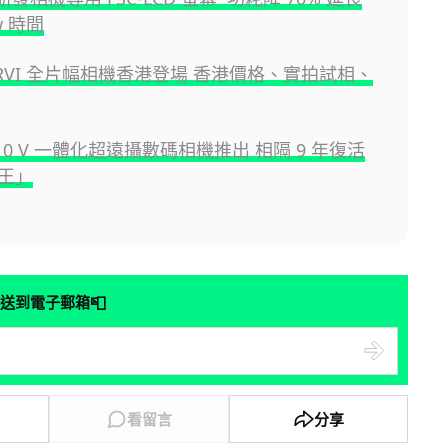
ew 時間
A7RVI 全片幅相機香港登場 香港價格、實拍試相、
RX10 V 一體化超遠攝數碼相機推出 相隔 9 年復活
王」
📮
送到電子郵箱
看留言
分享