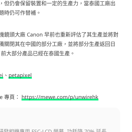
，但仍會保留裝置和一定的生產力，當泰國工廠出
題時仍可作替補。
鏡頭大廠 Canon 早前也重新評估了其生產並將對
備關閉其在中國的部分工廠，並將部分生產返回日
n 目前大部分產品已經在泰國生產。
ei
、
petapixel
we
專頁：
https://mewe.com/p/unwirehk
 研發相機專用 FSC-LCD 螢幕 功耗降 70% 延長