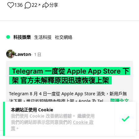
136
22
分享
↗
科技娛樂
生活科技
社交網絡
Lawton
1 日
Telegram 一度從 Apple App Store 下
架 官方未解釋原因迅速恢復上架
Telegram 8 月 4 日一度從 Apple App Store 消失，新用戶無
閱讀全文
法下載，惟已於短時間內恢復上架。Apple 及 Tel...
本網站正使用 Cookie
80
3
分享
↗
我們使用 Cookie 改善網站體驗。 繼續使用
我們的網站即表示您同意我們的
Cookie 政
策
。