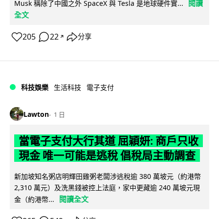
閱讀
Musk 稱除了中國之外 SpaceX 與 Tesla 是地球硬件實...
全文
205
22
分享
↗
科技娛樂
生活科技
電子支付
Lawton
1 日
當電子支付大行其道 屈穎妍: 商戶只收
現金 唯一可能是逃稅 倡稅局主動調查
新加坡知名粥店明輝田雞粥老闆涉逃稅逾 380 萬坡元（約港幣
2,310 萬元）及洗黑錢被控上法庭，家中更藏逾 240 萬坡元現
閱讀全文
金（約港幣...