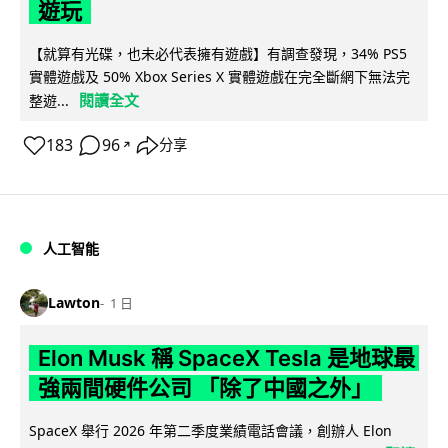
遊玩
【就算有光碟，也未必代表擁有遊戲】有調查發現，34% PS5
實體遊戲及 50% Xbox Series X 實體遊戲在完全斷網下無法完
閱讀全文
整遊...
183
96
分享
↗
人工智能
Lawton
1 日
Elon Musk 稱 SpaceX Tesla 是地球最
強兩間硬件公司 「除了中國之外」
SpaceX 舉行 2026 年第二季度業績電話會議，創辦人 Elon