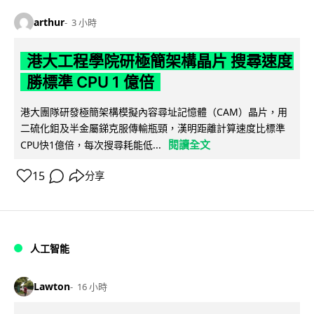
arthur
3 小時
港大工程學院研極簡架構晶片 搜尋速度
勝標準 CPU 1 億倍
港大團隊研發極簡架構模擬內容尋址記憶體（CAM）晶片，用
二硫化鉬及半金屬銻克服傳輸瓶頸，漢明距離計算速度比標準
閱讀全文
CPU快1億倍，每次搜尋耗能低...
15
分享
人工智能
Lawton
16 小時