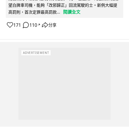
望白牌車司機，能夠「改邪歸正」回流駕駛的士。新例大幅提
閱讀全文
高罰則，首次定罪最高罰款...
171
110
分享
↗
ADVERTISEMENT