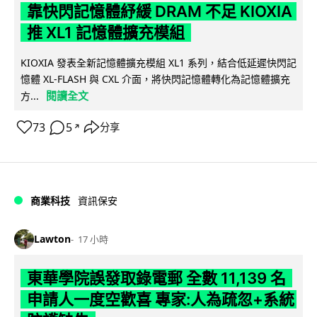
靠快閃記憶體紓緩 DRAM 不足 KIOXIA
推 XL1 記憶體擴充模組
KIOXIA 發表全新記憶體擴充模組 XL1 系列，結合低延遲快閃記
憶體 XL-FLASH 與 CXL 介面，將快閃記憶體轉化為記憶體擴充
閱讀全文
方...
73
5
分享
↗
商業科技
資訊保安
Lawton
17 小時
東華學院誤發取錄電郵 全數 11,139 名
申請人一度空歡喜 專家:人為疏忽+系統