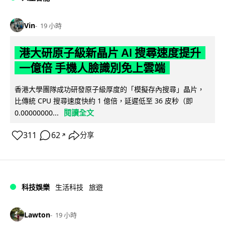
Vin
19 小時
港大研原子級新晶片 AI 搜尋速度提升
一億倍 手機人臉識別免上雲端
香港大學團隊成功研發原子級厚度的「模擬存內搜尋」晶片，
比傳統 CPU 搜尋速度快約 1 億倍，延遲低至 36 皮秒（即
閱讀全文
0.00000000...
311
62
分享
↗
科技娛樂
生活科技
旅遊
Lawton
19 小時