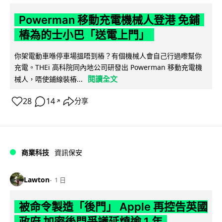
Powerman 移動充電機械人登港 免鋪
樁為的士小巴「送電上門」
你架電動車喺停車場搵唔到樁？有個機械人會自己行過嚟幫你
充電。THEi 高科院同內地公司研發出 Powerman 移動充電機
閱讀全文
械人，唔使鋪線裝樁...
28
14
分享
↗
商業科技
資訊保安
Lawton
1 日
被命令製造「後門」 Apple 再控告英國
政府 加密後門爭議延燒逾 1 年