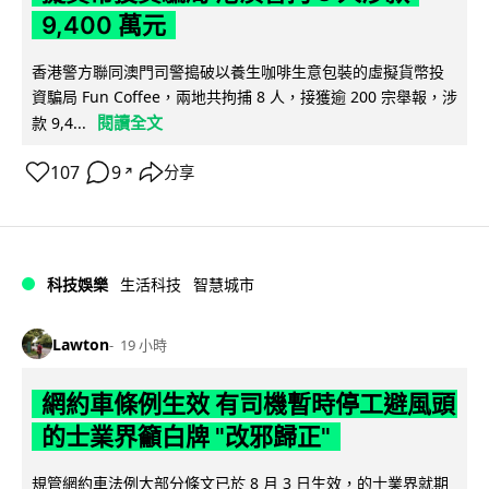
9,400 萬元
香港警方聯同澳門司警搗破以養生咖啡生意包裝的虛擬貨幣投
資騙局 Fun Coffee，兩地共拘捕 8 人，接獲逾 200 宗舉報，涉
閱讀全文
款 9,4...
107
9
分享
↗
科技娛樂
生活科技
智慧城市
Lawton
19 小時
網約車條例生效 有司機暫時停工避風頭
的士業界籲白牌 "改邪歸正"
規管網約車法例大部分條文已於 8 月 3 日生效，的士業界就期