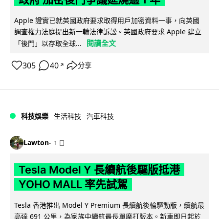
Apple 證實已就英國政府要求取得用戶加密資料一事，向英國
調查權力法庭提出新一輪法律訴訟。英國政府要求 Apple 建立
閱讀全文
「後門」以存取全球...
305
40
分享
↗
科技娛樂
生活科技
汽車科技
Lawton
1 日
Tesla Model Y 長續航後驅版抵港
YOHO MALL 率先試駕
Tesla 香港推出 Model Y Premium 長續航後輪驅動版，續航最
高達 691 公里，為家族中續航最長單摩打版本。新車即日起於