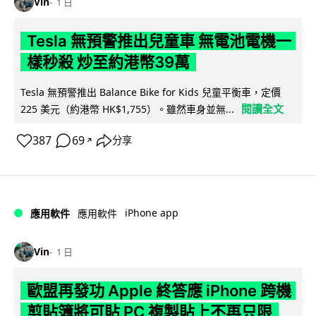
Vin
1 日
Tesla 無預警推出兒童車 無電池電機一
樣秒殺 炒至約港幣39萬
Tesla 無預警推出 Balance Bike for Kids 兒童平衡車，定價
閱讀全文
225 美元（約港幣 HK$1,755）。雖然車身並無...
387
69
分享
↗
iPhone app
應用軟件
應用軟件
Vin
1 日
歐盟再發功 Apple 終答應 iPhone 跨機
剪貼簿將可貼 PC 複製貼上不再只限