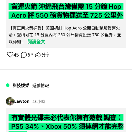
貨運火箭 沖繩飛台灣僅需 15 分鐘 Hop
Aero 將 550 磅貨物運送至 725 公里外
【真正用火箭送貨】美國初創 Hop Aero 公開自動駕駛貨運火
箭，聲稱可在 15 分鐘內將 250 公斤物資投送 750 公里外，並
閱讀全文
以沖繩...
45
6
分享
↗
科技娛樂
遊戲情報
Lawton
23 小時
有實體光碟未必代表你擁有遊戲 調查：
PS5 34%、Xbox 50% 須連網才能完整