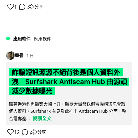
1
分享
應用軟件
應用軟件
藍骨
1 日
詐騙短訊源源不絕背後是個人資料外
洩 Surfshark Antiscam Hub 由源頭
減少數據曝光
隨著香港釣魚騙案大幅上升，騙徒大量發送假冒機構短訊套取
個人資料。Surfshark 有見及此推出 Antiscam Hub 介面，整
閱讀全文
合電郵遮...
12
分享