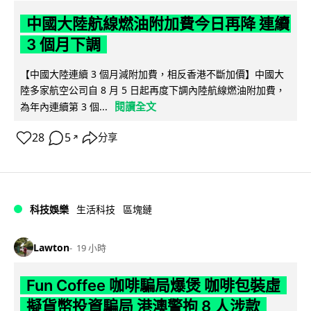
中國大陸航線燃油附加費今日再降 連續
3 個月下調
【中國大陸連續 3 個月減附加費，相反香港不斷加價】中國大
陸多家航空公司自 8 月 5 日起再度下調內陸航線燃油附加費，
閱讀全文
為年內連續第 3 個...
28
5
分享
↗
科技娛樂
生活科技
區塊鏈
Lawton
19 小時
Fun Coffee 咖啡騙局爆煲 咖啡包裝虛
擬貨幣投資騙局 港澳警拘 8 人涉款