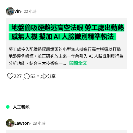
Vin
22 小時
地盤偷吸煙難逃高空法眼 勞工處出動熱
感無人機 擬加 AI 人臉識別精準執法
勞工處投入配備熱感應鏡頭的小型無人機進行高空巡邏以打擊
地盤違例吸煙，並正研究於未來一年內引入 AI 人臉識別與行為
閱讀全文
分析功能，結合三大技術進一...
227
53
分享
↗
人工智能
Lawton
23 小時