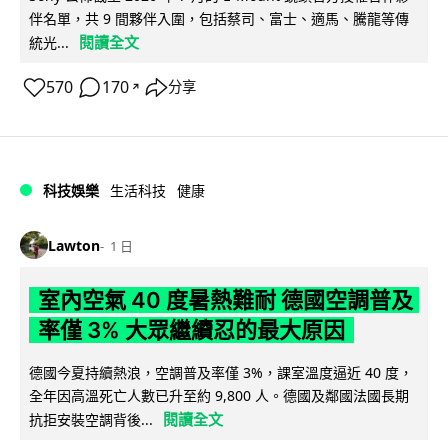
伴名單，共 9 間夥伴入圍，包括蔡司、富士、適馬、騰龍等傳
閱讀全文
統光...
570
170
分享
↗
科技娛樂
生活科技
健康
Lawton
1 日
室內空氣 40 度暑熱難耐 德國空調普及
率僅 3% 大眾繼續忍的最大原因
德國今夏持續熱浪，空調普及率僅 3%，課室溫度逼近 40 度，
全年因高溫死亡人數已升至約 9,800 人。德國及鄰國法國長期
閱讀全文
抗拒安裝空調背後...