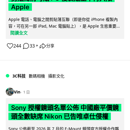
Apple
Apple 電話、電腦之間剪貼簿互聯（即是你從 iPhone 複製內
容，可在另一部 iPad, Mac 電腦貼上），是 Apple 生態重要...
閱讀全文
244
33
分享
↗
3C科技
數碼相機
攝影文化
Vin
1 日
Sony 授權鏡頭名單公佈 中國廠平價鏡
頭全數缺席 Nikon 已告唯卓仕侵權
Sony 公佈截至 2026 年 7 月的 E-Mount 鏡頭官方授權合作夥