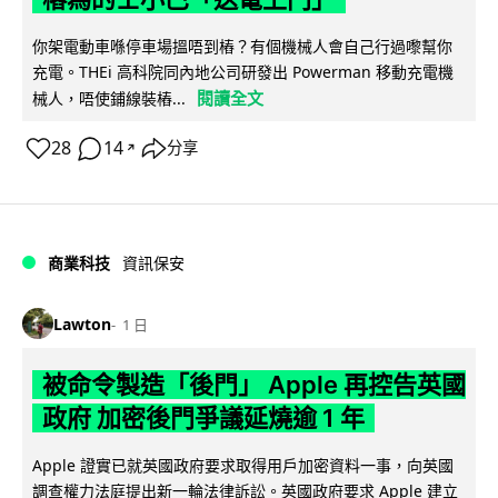
你架電動車喺停車場搵唔到樁？有個機械人會自己行過嚟幫你
充電。THEi 高科院同內地公司研發出 Powerman 移動充電機
閱讀全文
械人，唔使鋪線裝樁...
28
14
分享
↗
商業科技
資訊保安
Lawton
1 日
被命令製造「後門」 Apple 再控告英國
政府 加密後門爭議延燒逾 1 年
Apple 證實已就英國政府要求取得用戶加密資料一事，向英國
調查權力法庭提出新一輪法律訴訟。英國政府要求 Apple 建立