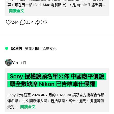
容，可在另一部 iPad, Mac 電腦貼上），是 Apple 生態重要...
閱讀全文
244
33
分享
↗
3C科技
數碼相機
攝影文化
Vin
1 日
Sony 授權鏡頭名單公佈 中國廠平價鏡
頭全數缺席 Nikon 已告唯卓仕侵權
Sony 公佈截至 2026 年 7 月的 E-Mount 鏡頭官方授權合作夥
伴名單，共 9 間夥伴入圍，包括蔡司、富士、適馬、騰龍等傳
閱讀全文
統光...