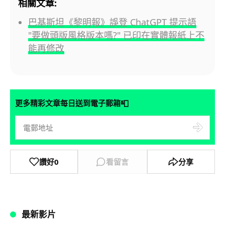
相關文章:
巴基斯坦《黎明報》誤登 ChatGPT 提示語
"要做頭版風格版本嗎?" 已印在實體報紙上不
能再修改
📮
更多精彩文章每日送到電子郵箱
讚好
0
看留言
分享
最新影片