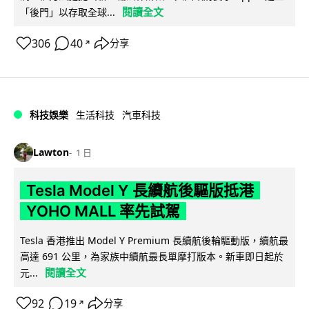
閱讀全文
「後門」以存取全球...
306
40
分享
↗
科技娛樂
生活科技
汽車科技
Lawton
1 日
Tesla Model Y 長續航後驅版抵港
YOHO MALL 率先試駕
Tesla 香港推出 Model Y Premium 長續航後輪驅動版，續航最
高達 691 公里，為家族中續航最長單摩打版本。新車即日起於
閱讀全文
元...
92
19
分享
↗