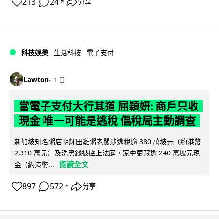
213
24
分享
↗
科技娛樂
生活科技
電子支付
Lawton
1 日
當電子支付大行其道 屈穎妍: 商戶只收
現金 唯一可能是逃稅 倡稅局主動調查
新加坡知名粥店明輝田雞粥老闆涉逃稅逾 380 萬坡元（約港幣
2,310 萬元）及洗黑錢被控上法庭，家中更藏逾 240 萬坡元現
閱讀全文
金（約港幣...
897
572
分享
↗