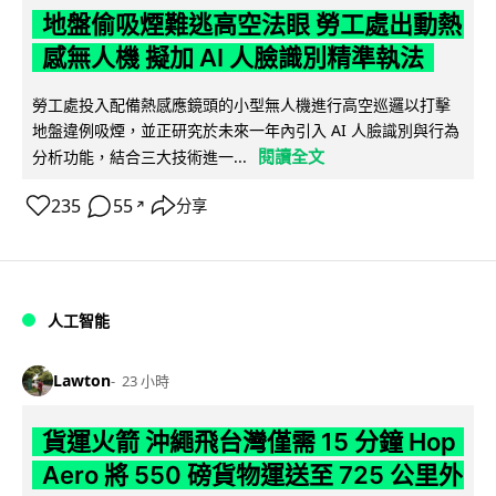
地盤偷吸煙難逃高空法眼 勞工處出動熱
感無人機 擬加 AI 人臉識別精準執法
勞工處投入配備熱感應鏡頭的小型無人機進行高空巡邏以打擊
地盤違例吸煙，並正研究於未來一年內引入 AI 人臉識別與行為
閱讀全文
分析功能，結合三大技術進一...
235
55
分享
↗
人工智能
Lawton
23 小時
貨運火箭 沖繩飛台灣僅需 15 分鐘 Hop
Aero 將 550 磅貨物運送至 725 公里外