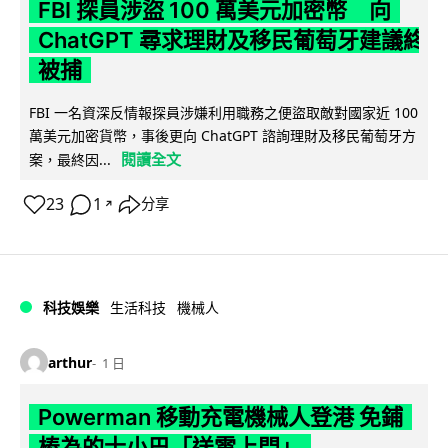
FBI 探員涉盜 100 萬美元加密幣 向
ChatGPT 尋求理財及移民葡萄牙建議終
被捕
FBI 一名資深反情報探員涉嫌利用職務之便盜取敵對國家近 100
萬美元加密貨幣，事後更向 ChatGPT 諮詢理財及移民葡萄牙方
閱讀全文
案，最終因...
23
1
分享
↗
科技娛樂
生活科技
機械人
arthur
1 日
Powerman 移動充電機械人登港 免鋪
樁為的士小巴「送電上門」