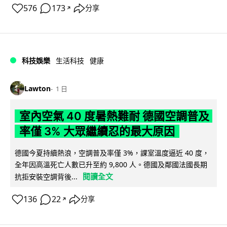
576
173
分享
↗
科技娛樂
生活科技
健康
Lawton
1 日
室內空氣 40 度暑熱難耐 德國空調普及
率僅 3% 大眾繼續忍的最大原因
德國今夏持續熱浪，空調普及率僅 3%，課室溫度逼近 40 度，
全年因高溫死亡人數已升至約 9,800 人。德國及鄰國法國長期
閱讀全文
抗拒安裝空調背後...
136
22
分享
↗