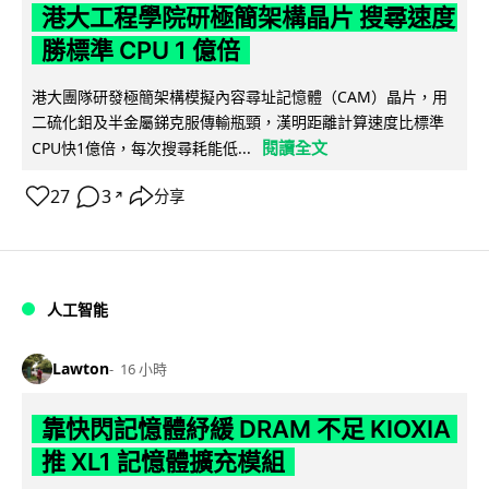
港大工程學院研極簡架構晶片 搜尋速度
勝標準 CPU 1 億倍
港大團隊研發極簡架構模擬內容尋址記憶體（CAM）晶片，用
二硫化鉬及半金屬銻克服傳輸瓶頸，漢明距離計算速度比標準
閱讀全文
CPU快1億倍，每次搜尋耗能低...
27
3
分享
↗
人工智能
Lawton
16 小時
靠快閃記憶體紓緩 DRAM 不足 KIOXIA
推 XL1 記憶體擴充模組