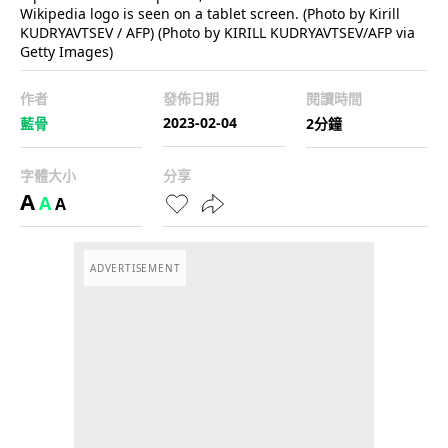
Wikipedia logo is seen on a tablet screen. (Photo by Kirill
KUDRYAVTSEV / AFP) (Photo by KIRILL KUDRYAVTSEV/AFP via
Getty Images)
作者
發佈日期
閱讀時間
2023-02-04
藍骨
2分鐘
字體大小
分享
A
A
A
ADVERTISEMENT