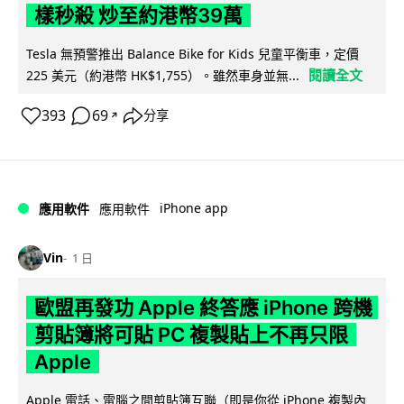
樣秒殺 炒至約港幣39萬
Tesla 無預警推出 Balance Bike for Kids 兒童平衡車，定價
閱讀全文
225 美元（約港幣 HK$1,755）。雖然車身並無...
393
69
分享
↗
iPhone app
應用軟件
應用軟件
Vin
1 日
歐盟再發功 Apple 終答應 iPhone 跨機
剪貼簿將可貼 PC 複製貼上不再只限
Apple
Apple 電話、電腦之間剪貼簿互聯（即是你從 iPhone 複製內