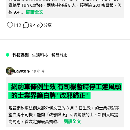
資騙局 Fun Coffee，兩地共拘捕 8 人，接獲逾 200 宗舉報，涉
閱讀全文
款 9,4...
112
9
分享
↗
科技娛樂
生活科技
智慧城市
Lawton
19 小時
網約車條例生效 有司機暫時停工避風頭
的士業界籲白牌 "改邪歸正"
規管網約車法例大部分條文已於 8 月 3 日生效，的士業界就期
望白牌車司機，能夠「改邪歸正」回流駕駛的士。新例大幅提
閱讀全文
高罰則，首次定罪最高罰款...