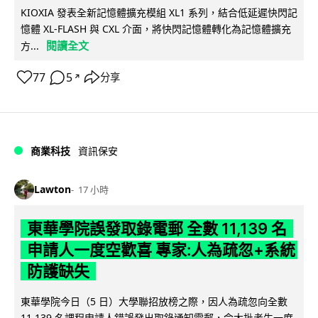
KIOXIA 發表全新記憶體擴充模組 XL1 系列，結合低延遲快閃記
憶體 XL-FLASH 與 CXL 介面，將快閃記憶體轉化為記憶體擴充
閱讀全文
方...
77
5
分享
↗
商業科技
資訊保安
Lawton
17 小時
東華學院誤發取錄電郵 全數 11,139 名
申請人一度空歡喜 專家:人為疏忽+系統
防護缺失
東華學院今日（5 日）大學聯招放榜之際，因人為疏忽向全數
11,139 名課程申請人錯誤發出取錄通知電郵，令大批考生一度