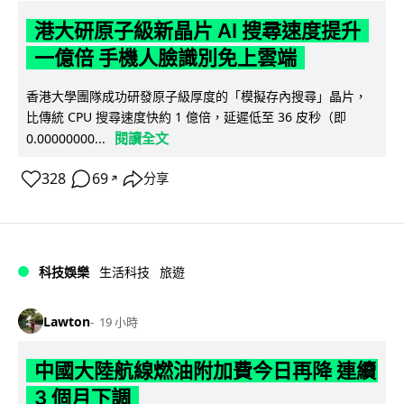
港大研原子級新晶片 AI 搜尋速度提升
一億倍 手機人臉識別免上雲端
香港大學團隊成功研發原子級厚度的「模擬存內搜尋」晶片，
比傳統 CPU 搜尋速度快約 1 億倍，延遲低至 36 皮秒（即
閱讀全文
0.00000000...
328
69
分享
↗
科技娛樂
生活科技
旅遊
Lawton
19 小時
中國大陸航線燃油附加費今日再降 連續
3 個月下調