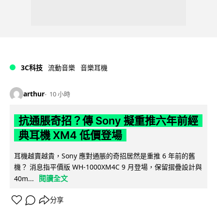
3C科技
流動音樂
音樂耳機
arthur
10 小時
抗通脹奇招？傳 Sony 擬重推六年前經
典耳機 XM4 低價登場
耳機越賣越貴，Sony 應對通脹的奇招居然是重推 6 年前的舊
機？ 消息指平價版 WH-1000XM4C 9 月登場，保留摺疊設計與
閱讀全文
40m...
分享