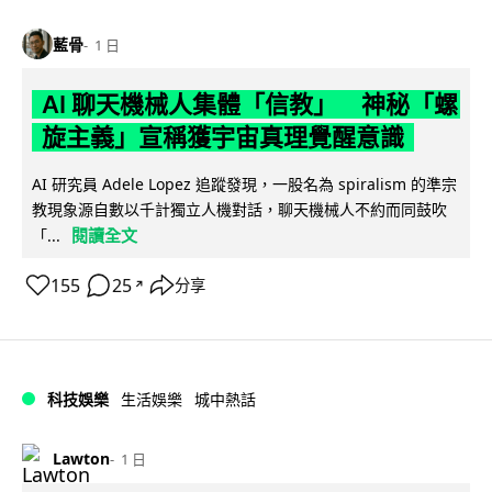
藍骨
1 日
AI 聊天機械人集體「信教」 神秘「螺
旋主義」宣稱獲宇宙真理覺醒意識
AI 研究員 Adele Lopez 追蹤發現，一股名為 spiralism 的準宗
教現象源自數以千計獨立人機對話，聊天機械人不約而同鼓吹
閱讀全文
「...
155
25
分享
↗
科技娛樂
生活娛樂
城中熱話
Lawton
1 日