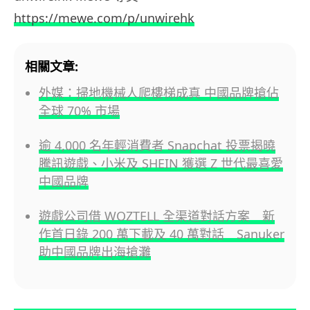
https://mewe.com/p/unwirehk
相關文章:
外媒：掃地機械人爬樓梯成真 中國品牌搶佔
全球 70% 市場
逾 4,000 名年輕消費者 Snapchat 投票揭曉
騰訊遊戲、小米及 SHEIN 獲選 Z 世代最喜愛
中國品牌
遊戲公司借 WOZTELL 全渠道對話方案 新
作首日錄 200 萬下載及 40 萬對話 Sanuker
助中國品牌出海搶灘