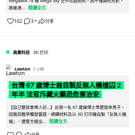
MegaBox 18 樓 Mega Sky 空中花園拍照，因不懂調校光影，
閱讀全文
將維港...
102
3
分享
↗
商業科技
3D 打印
Lawton
2 小時
台灣 67 歲博士翁自製反無人機槍囚 2
年半 法官斥藏火藥恐危害治安
【自己整就會俾人拉...】台灣一名 67 歲擁博士學歷退休男子，
因俄烏戰爭觸發靈感，網購材料及以 3D 打印機自製「反無人機
閱讀全文
槍」，遭警方搜出...
分享