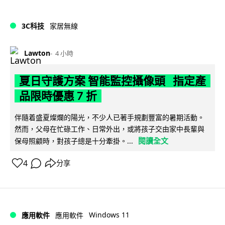
3C科技
家居無線
Lawton
4 小時
夏日守護方案 智能監控攝像頭 指定產
品限時優惠 7 折
伴隨着盛夏燦爛的陽光，不少人已著手規劃豐富的暑期活動。
然而，父母在忙碌工作、日常外出，或將孩子交由家中長輩與
閱讀全文
保母照顧時，對孩子總是十分牽掛。...
4
分享
Windows 11
應用軟件
應用軟件