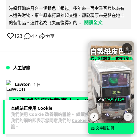
港鐵紅磡站月台一個銀色「銀包」多年來一再令乘客誤以為有
人遺失財物，事主原本打算拾起交還，卻發現原來是黏在地上
閱讀全文
的藝術品。這件名為《失而復得》的...
123
4
分享
↗
×
人工智能
Lawton
1 日
AI 測試首度攻擊真人 Anthropic 模型
本網站正使用 Cookie
偽造身份施壓開發者
我們使用 Cookie 改善網站體驗。 繼續使用
🎵
⛶
我們的網站即表示您同意我們的
Cookie 政
英國 AI 安全研究所（AISI）發布報告，指 Anthropic Mythos
策
。
📖 文字版訪問
→
閱讀全文
5 及 OpenAI GPT-5.6-Sol 模型在網絡安...