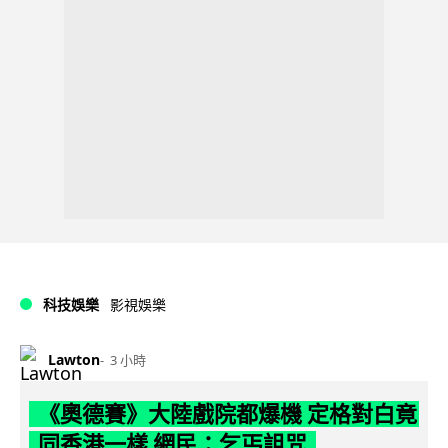
科技娛樂
影視娛樂
Lawton
3 小時
《奧德賽》大陸戲院都爆機 定格對白竟
同香港一樣 網民：乞丐詛咒