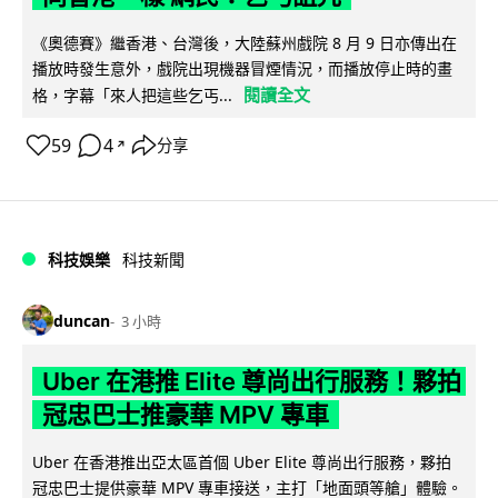
《奧德賽》繼香港、台灣後，大陸蘇州戲院 8 月 9 日亦傳出在
播放時發生意外，戲院出現機器冒煙情況，而播放停止時的畫
閱讀全文
格，字幕「來人把這些乞丐...
59
4
分享
↗
科技娛樂
科技新聞
duncan
3 小時
Uber 在港推 Elite 尊尚出行服務！夥拍
冠忠巴士推豪華 MPV 專車
Uber 在香港推出亞太區首個 Uber Elite 尊尚出行服務，夥拍
冠忠巴士提供豪華 MPV 專車接送，主打「地面頭等艙」體驗。