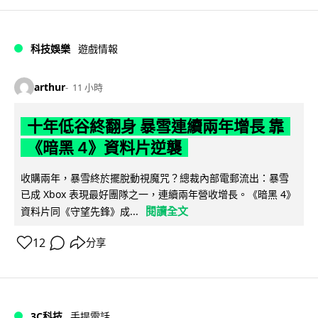
科技娛樂
遊戲情報
arthur
11 小時
十年低谷終翻身 暴雪連續兩年增長 靠
《暗黑 4》資料片逆襲
收購兩年，暴雪終於擺脫動視魔咒？總裁內部電郵流出：暴雪
已成 Xbox 表現最好團隊之一，連續兩年營收增長。《暗黑 4》
閱讀全文
資料片同《守望先鋒》成...
12
分享
3C科技
手提電話