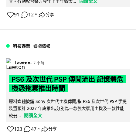
閱讀全文
查。行動配合警方今年上半年致命...
91
12
分享
↗
科技娛樂
遊戲情報
Lawton
7 小時
PS6 及次世代 PSP 傳聞流出 記憶體危
機恐拖累推出時間
爆料媒體披露 Sony 次世代主機傳聞,指 PS6 及次世代 PSP 手提
裝置預計 2027 年底推出,分別為一款強大家用主機及一款性能
閱讀全文
較弱...
123
47
分享
↗