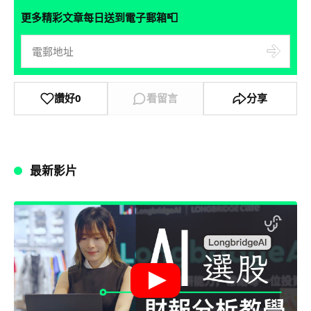
📮
更多精彩文章每日送到電子郵箱
讚好
0
看留言
分享
最新影片