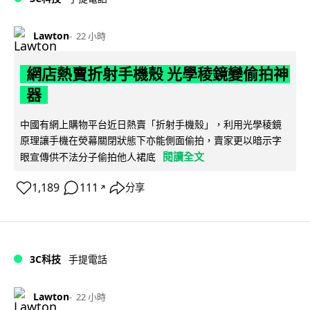
Lawton
22 小時
網店熱賣折射手機殼 光學稜鏡變偷拍神
器
中國有網上購物平台近日熱賣「折射手機殼」，利用光學稜鏡
原理讓手機在熒幕關閉狀態下亦能側面偷拍，賣家更以暗示字
閱讀全文
眼宣傳供不法分子偷拍他人裙底
1,189
111
分享
↗
3C科技
手提電話
Lawton
22 小時