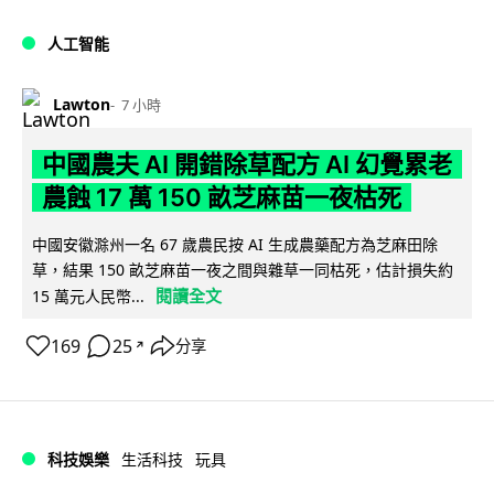
人工智能
Lawton
7 小時
中國農夫 AI 開錯除草配方 AI 幻覺累老
農蝕 17 萬 150 畝芝麻苗一夜枯死
中國安徽滁州一名 67 歲農民按 AI 生成農藥配方為芝麻田除
草，結果 150 畝芝麻苗一夜之間與雜草一同枯死，估計損失約
閱讀全文
15 萬元人民幣...
169
25
分享
↗
科技娛樂
生活科技
玩具