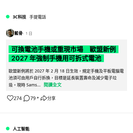
3C科技
手提電話
藍骨
1 日
可換電池手機或重現市場 歐盟新例
2027 年強制手機用可拆式電池
歐盟新例將於 2027 年 2 月 18 日生效，規定手機及平板電腦電
池須可由用戶自行拆換，目標是延長裝置壽命及減少電子垃
閱讀全文
圾。現時 Sams...
274
79
分享
↗
人工智能