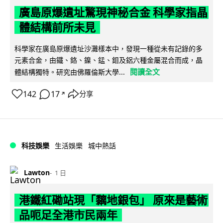
廣島原爆遺址驚現神秘合金 科學家指晶
體結構前所未見
科學家在廣島原爆遺址沙灘樣本中，發現一種從未有記錄的多
元素合金，由鐵、鉻、鎳、錳、鉬及鋁六種金屬混合而成，晶
閱讀全文
體結構獨特。研究由佛羅倫斯大學...
142
17
分享
↗
科技娛樂
生活娛樂
城中熱話
Lawton
1 日
港鐵紅磡站現「黐地銀包」 原來是藝術
品呃足全港市民兩年