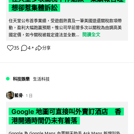
想卻惹集體訴訟
任天堂公布首季業績，受遊戲熱賣及一筆美國退還關稅款項帶
動，盈利大幅跑贏預期。惟公司早前曾多次以關稅為由調高美
閱讀全文
國定價，如今關稅被裁定違法並全數...
35
4
分享
↗
科技娛樂
生活科技
藍骨
1 日
Google 地圖可直接叫外賣訂酒店 香
港開通時間仍未有着落
Google 為 Google Maps 內置聊天助手 Ask Maps 新增叫外