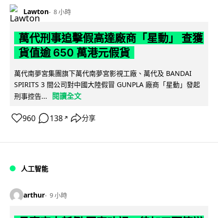
Lawton
8 小時
萬代刑事追擊假高達廠商「星動」 查獲
貨值逾 650 萬港元假貨
萬代南夢宮集團旗下萬代南夢宮影視工廠、萬代及 BANDAI
SPIRITS 3 間公司對中國大陸假冒 GUNPLA 廠商「星動」發起
閱讀全文
刑事控告...
960
138
分享
↗
人工智能
arthur
9 小時