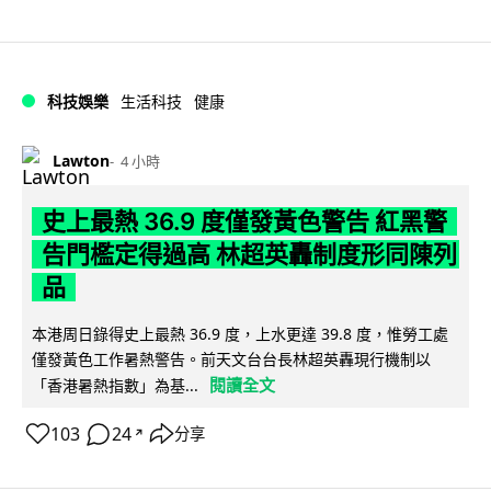
科技娛樂
生活科技
健康
Lawton
4 小時
史上最熱 36.9 度僅發黃色警告 紅黑警
告門檻定得過高 林超英轟制度形同陳列
品
本港周日錄得史上最熱 36.9 度，上水更達 39.8 度，惟勞工處
僅發黃色工作暑熱警告。前天文台台長林超英轟現行機制以
閱讀全文
「香港暑熱指數」為基...
103
24
分享
↗