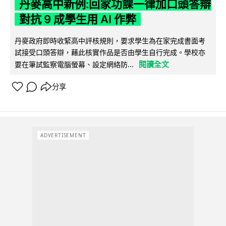
丹麥高中新例:回家功課一律加口頭答辯
對抗 9 成學生用 AI 作弊
丹麥政府即時收緊高中評核規則，要求學生為在家完成書面考
試接受口頭答辯，藉此核實作品是否由學生自行完成。學校亦
閱讀全文
要在筆試監察電腦螢幕、設定網絡防...
分享
ADVERTISEMENT