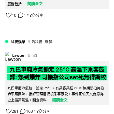
閱讀全文
服務包括...
10
1
分享
↗
科技娛樂
生活科技
環保
Lawton
3 小時
九巴車廂冷氣鎖定 25°C 高溫下乘客鼓
譟: 熱到爆炸 司機指公司set死無得調校
九巴車廂冷氣統一設定 25°C，有乘客乘搭 60M 線期間拍片投
訴車廂悶熱，批評管理層漠視乘客感受，事件正值天文台錄得
閱讀全文
史上最高氣溫。翻查資料...
281
163
分享
↗