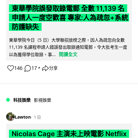
東華學院誤發取錄電郵 全數 11,139 名
申請人一度空歡喜 專家:人為疏忽+系統
防護缺失
東華學院今日（5 日）大學聯招放榜之際，因人為疏忽向全數
11,139 名課程申請人錯誤發出取錄通知電郵，令大批考生一度
閱讀全文
以為獲得學位取錄，事...
146
17
分享
↗
科技娛樂
影視娛樂
Lawton
1 日
Nicolas Cage 主演未上映電影 Netflix