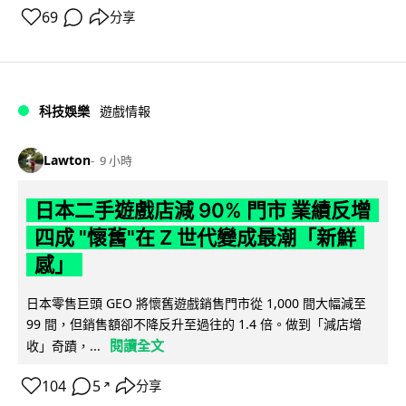
69
分享
科技娛樂
遊戲情報
Lawton
9 小時
日本二手遊戲店減 90% 門市 業績反增
四成 "懷舊"在 Z 世代變成最潮「新鮮
感」
日本零售巨頭 GEO 將懷舊遊戲銷售門市從 1,000 間大幅減至
99 間，但銷售額卻不降反升至過往的 1.4 倍。做到「減店增
閱讀全文
收」奇蹟，...
104
5
分享
↗