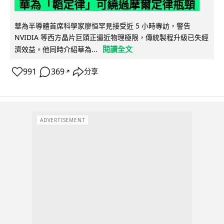
華為「韜定律」可繞過摩爾定律瓶頸
華為半導體首席科學家廖恒罕見接受近 5 小時專訪，警告
NVIDIA 等西方晶片巨頭正逼近物理極限，傳統製程升級已失經
閱讀全文
濟效益。他同時介紹華為...
991
369
分享
↗
ADVERTISEMENT