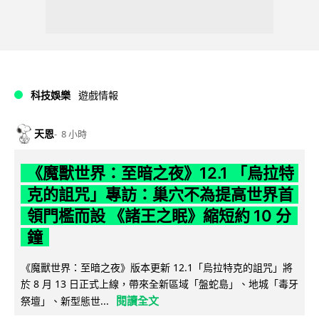
科技娛樂
遊戲情報
天恩
8 小時
《魔獸世界：至暗之夜》12.1 「烏拉特
克的詛咒」專訪：巢穴不為提高世界首
領門檻而設 《諸王之眠》縮短約 10 分
鐘
《魔獸世界：至暗之夜》版本更新 12.1「烏拉特克的詛咒」將
於 8 月 13 日正式上線，帶來全新區域「盤蛇島」、地城「毒牙
閱讀全文
祭壇」、新型態世...