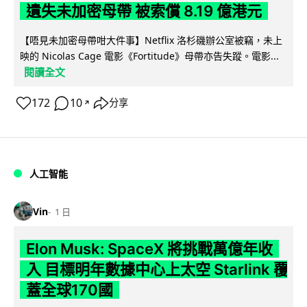
遺失未加密母帶 被索償 8.19 億港元
【唔見未加密母帶咁大件事】Netflix 洛杉磯辦公室被竊，未上
映的 Nicolas Cage 電影《Fortitude》母帶亦告失蹤。電影...
閱讀全文
172
10
分享
↗
人工智能
Vin
1 日
Elon Musk: SpaceX 將挑戰萬億年收
入 目標明年數據中心上太空 Starlink 覆
蓋全球170國