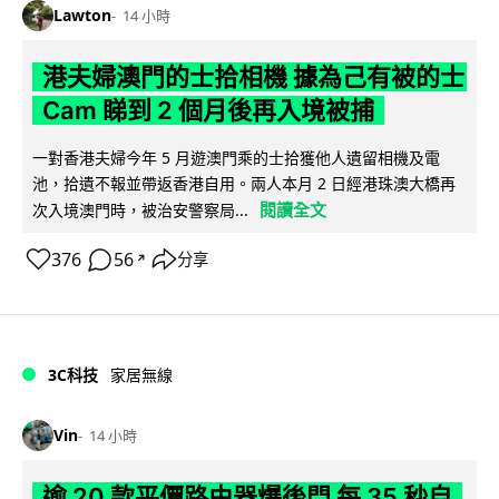
Lawton
14 小時
港夫婦澳門的士拾相機 據為己有被的士
Cam 睇到 2 個月後再入境被捕
一對香港夫婦今年 5 月遊澳門乘的士拾獲他人遺留相機及電
池，拾遺不報並帶返香港自用。兩人本月 2 日經港珠澳大橋再
閱讀全文
次入境澳門時，被治安警察局...
376
56
分享
↗
3C科技
家居無線
Vin
14 小時
逾 20 款平價路由器爆後門 每 35 秒自