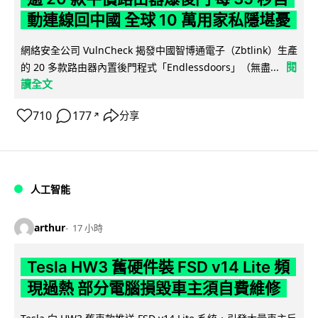
動連線回中國 全球 10 萬用家私隱堪憂
網絡安全公司 VulnCheck 揭發中國智博通電子（Zbtlink）生產
閱
的 20 多款路由器內置後門程式「Endlessdoors」（無盡...
讀全文
710
177
分享
↗
人工智能
arthur
17 小時
Tesla HW3 舊硬件裝 FSD v14 Lite 頻
現過熱 部分電腦損毀車主須自費維修