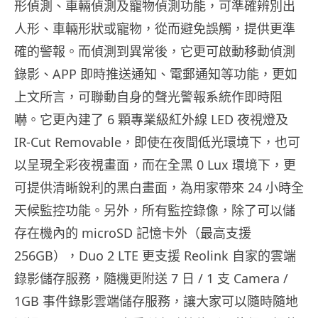
形偵測、車輛偵測及寵物偵測功能，可準確辨別出
人形、車輛形狀或寵物，從而避免誤觸，提供更準
確的警報。而偵測到異常後，它更可啟動移動偵測
錄影、APP 即時推送通知、電郵通知等功能，更如
上文所言，可聯動自身的聲光警報系統作即時阻
嚇。它更內建了 6 顆專業級紅外線 LED 夜視燈及
IR-Cut Removable，即使在夜間低光環境下，也可
以呈現全彩夜視畫面，而在全黑 0 Lux 環境下，更
可提供清晰銳利的黑白畫面，為用家帶來 24 小時全
天候監控功能。另外，所有監控錄像，除了可以儲
存在機內的 microSD 記憶卡外（最高支援
256GB），Duo 2 LTE 更支援 Reolink 自家的雲端
錄影儲存服務，隨機更附送 7 日 / 1 支 Camera /
1GB 事件錄影雲端儲存服務，讓大家可以隨時隨地