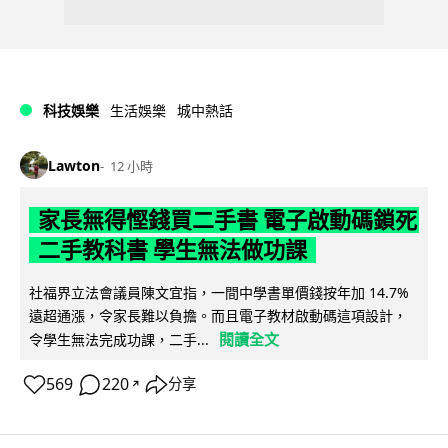
科技娛樂
生活娛樂
城中熱話
Lawton
12 小時
家長無得慳錢買二手書 電子啟動碼鎖死
二手教科書 學生無法做功課
社福界立法會議員陳文宜指，一間中學書單價錢按年加 14.7%
遠超通漲，令家長難以負擔。而且電子教材啟動碼這項設計，
閱讀全文
令學生無法完成功課，二手...
569
220
分享
↗