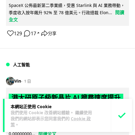
SpaceX 公佈最新第二季業績，受惠 Starlink 與 AI 業務帶動，
閱讀
季度收入按年飆升 92% 至 78 億美元。行政總裁 Elon...
全文
129
17
分享
↗
人工智能
Vin
1 日
港大研原子級新晶片 AI 搜尋速度提升
一億倍 手機人臉識別免上雲端
本網站正使用 Cookie
我們使用 Cookie 改善網站體驗。 繼續使用
我們的網站即表示您同意我們的
Cookie 政
香港大學團隊成功研發原子級厚度的「模擬存內搜尋」晶片，
策
。
比傳統 CPU 搜尋速度快約 1 億倍，延遲低至 36 皮秒（即
閱讀全文
0.00000000...