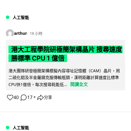
人工智能
arthur
18 小時
港大工程學院研極簡架構晶片 搜尋速度
勝標準 CPU 1 億倍
港大團隊研發極簡架構模擬內容尋址記憶體（CAM）晶片，用
二硫化鉬及半金屬銻克服傳輸瓶頸，漢明距離計算速度比標準
閱讀全文
CPU快1億倍，每次搜尋耗能低...
40
17
分享
↗
人工智能