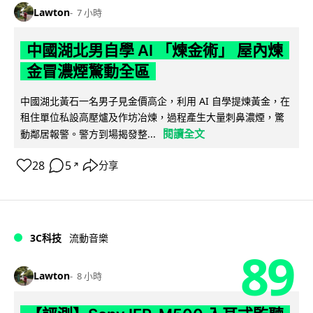
Lawton
7 小時
中國湖北男自學 AI 「煉金術」 屋內煉
金冒濃煙驚動全區
中國湖北黃石一名男子見金價高企，利用 AI 自學提煉黃金，在
租住單位私設高壓爐及作坊冶煉，過程產生大量刺鼻濃煙，驚
閱讀全文
動鄰居報警。警方到場揭發整...
28
5
分享
↗
3C科技
流動音樂
89
Lawton
8 小時