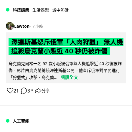
科技娛樂
生活娛樂
城中熱話
Lawton
7 小時
澤連斯基怒斥俄軍「人肉狩獵」 無人機
追殺烏克蘭小販近 40 秒仍被炸傷
烏克蘭克爾松一名 52 歲小販被俄軍無人機追擊近 40 秒後被炸
傷，影片由烏克蘭總統澤連斯基公開。他直斥俄軍對平民進行
閱讀全文
「狩獵式」攻擊，烏克蘭...
21
3
分享
↗
人工智能