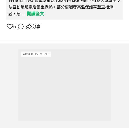
Tesla 向 HW3 舊車款推送 FSD v14 Lite 系統，引發大量車主反
映自動駕駛電腦嚴重過熱，部分更觸發高溫保護甚至直接燒
閱讀全文
毀，須...
6
分享
ADVERTISEMENT