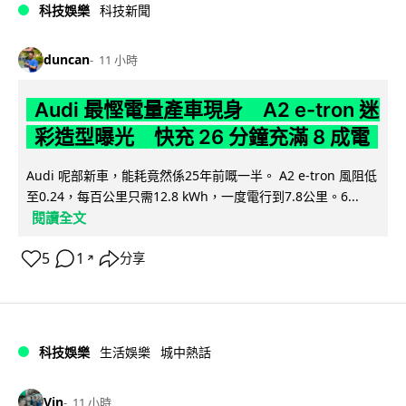
科技娛樂
科技新聞
duncan
11 小時
Audi 最慳電量產車現身 A2 e-tron 迷
彩造型曝光 快充 26 分鐘充滿 8 成電
Audi 呢部新車，能耗竟然係25年前嘅一半。 A2 e-tron 風阻低
至0.24，每百公里只需12.8 kWh，一度電行到7.8公里。6...
閱讀全文
5
1
分享
↗
科技娛樂
生活娛樂
城中熱話
Vin
11 小時