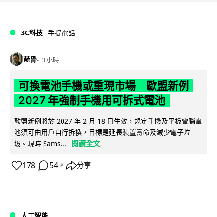
3C科技
手提電話
藍骨
3 小時
可換電池手機或重現市場 歐盟新例
2027 年強制手機用可拆式電池
歐盟新例將於 2027 年 2 月 18 日生效，規定手機及平板電腦電
池須可由用戶自行拆換，目標是延長裝置壽命及減少電子垃
閱讀全文
圾。現時 Sams...
178
54
分享
↗
人工智能