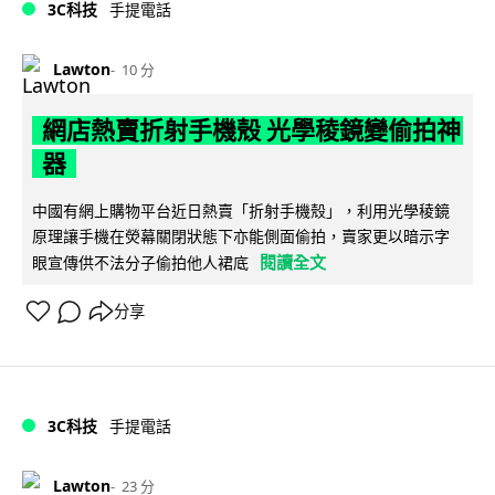
3C科技
手提電話
Lawton
10 分
網店熱賣折射手機殼 光學稜鏡變偷拍神
器
中國有網上購物平台近日熱賣「折射手機殼」，利用光學稜鏡
原理讓手機在熒幕關閉狀態下亦能側面偷拍，賣家更以暗示字
閱讀全文
眼宣傳供不法分子偷拍他人裙底
分享
3C科技
手提電話
Lawton
23 分