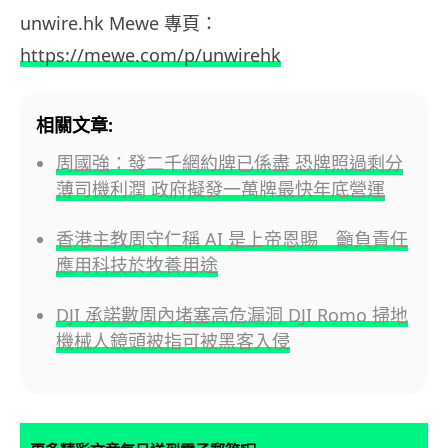
unwire.hk Mewe
專頁：
https://mewe.com/p/unwirehk
相關文章:
周國強：發二千網約牌已係盡 恐牌照過剩分
薄司機利潤 政府擬發一萬牌最快年底營運
香港主教周守仁稱 AI 是上帝恩賜 籲負責任
應用科技於牧養用途
DJI 承諾數周內堵塞高危漏洞 DJI Romo 掃地
機械人鏡頭被指可被黑客入侵