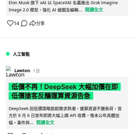
Elon Musk 旗下 xAI 以 SpaceXAI 名義推出 Grok Imagine
閱讀全文
Image 2.0 模型，強化 AI 繪圖及編輯...
14
分享
人工智能
Lawton
1 日
低價不再！DeepSeek 大幅加價在即
低價搶客反釀運算資源告急
DeepSeek 因低價策略掀起需求熱潮，運算資源不勝負荷，官
方於 8 月 6 日宣布即將大幅上調 API 收費，惟未公布具體加
閱讀全文
幅。事件與...