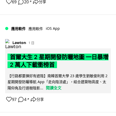
69
20
分享
↗
iOS App
應用軟件
應用軟件
Lawton
1 日
首爾大生 2 星期開發防曬地圖 一日暴增
2 萬人下載衝榜首
【行路都要揀好有遮陰】南韓首爾大學 23 歲學生劉敏俊利用 2
星期開發防曬導航 App「走向陰涼處」，結合建築物高度、太
閱讀全文
陽仰角及行道樹陰影...
97
4
分享
↗