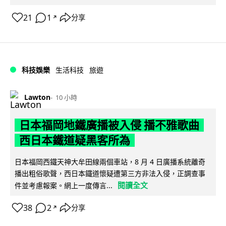
21
1
分享
↗
科技娛樂
生活科技
旅遊
Lawton
10 小時
日本福岡地鐵廣播被入侵 播不雅歌曲
西日本鐵道疑黑客所為
日本福岡西鐵天神大牟田線兩個車站，8 月 4 日廣播系統離奇
播出粗俗歌聲，西日本鐵道懷疑遭第三方非法入侵，正調查事
閱讀全文
件並考慮報案。網上一度傳言...
38
2
分享
↗