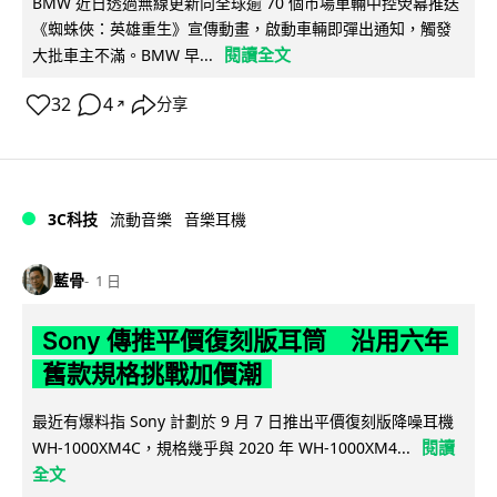
BMW 近日透過無線更新向全球逾 70 個市場車輛中控熒幕推送
《蜘蛛俠：英雄重生》宣傳動畫，啟動車輛即彈出通知，觸發
閱讀全文
大批車主不滿。BMW 早...
32
4
分享
↗
3C科技
流動音樂
音樂耳機
藍骨
1 日
Sony 傳推平價復刻版耳筒 沿用六年
舊款規格挑戰加價潮
最近有爆料指 Sony 計劃於 9 月 7 日推出平價復刻版降噪耳機
閱讀
WH-1000XM4C，規格幾乎與 2020 年 WH-1000XM4...
全文