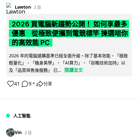
Lawton
2 日
2026 買電腦新趨勢公開！ 如何享最多
優惠 從極致便攜到電競標竿 揀選啱你
的高效能 PC
2026 年的電腦選購基準已經全面升級。除了基本效能，「極致
輕量化」、「機身美學」、「AI算力」、「前瞻技術加持」以
閱讀全文
及「品質與售後服務」 已...
41
9
分享
↗
人工智能
Vin
2 日