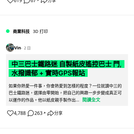
619
67
分享
↗
商業科技
3D 打印
Vin
2 日
中三巴士鐵路迷 自製紙皮遙控巴士 門,
水撥識郁 + 實時GPS報站
如果你熱愛一件事，你會熱愛到怎樣的程度？一位就讀中三的
巴士鐵路迷，選擇由零開始，把自己的興趣一步步變成真正可
閱讀全文
以運作的作品。他以紙皮親手製作出...
4,788
263
分享
↗