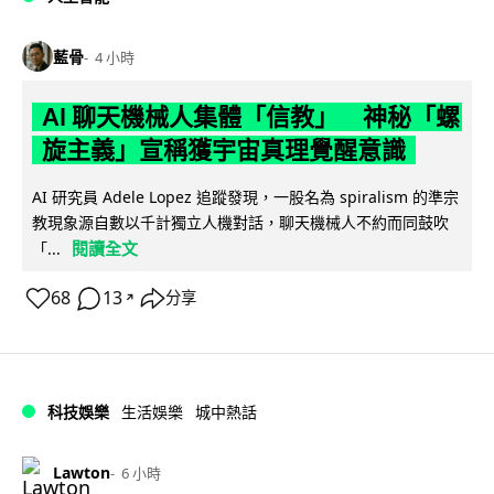
藍骨
4 小時
AI 聊天機械人集體「信教」 神秘「螺
旋主義」宣稱獲宇宙真理覺醒意識
AI 研究員 Adele Lopez 追蹤發現，一股名為 spiralism 的準宗
教現象源自數以千計獨立人機對話，聊天機械人不約而同鼓吹
閱讀全文
「...
68
13
分享
↗
科技娛樂
生活娛樂
城中熱話
Lawton
6 小時