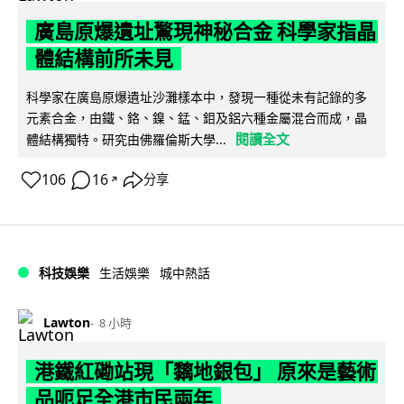
廣島原爆遺址驚現神秘合金 科學家指晶
體結構前所未見
科學家在廣島原爆遺址沙灘樣本中，發現一種從未有記錄的多
元素合金，由鐵、鉻、鎳、錳、鉬及鋁六種金屬混合而成，晶
閱讀全文
體結構獨特。研究由佛羅倫斯大學...
106
16
分享
↗
科技娛樂
生活娛樂
城中熱話
Lawton
8 小時
港鐵紅磡站現「黐地銀包」 原來是藝術
品呃足全港市民兩年