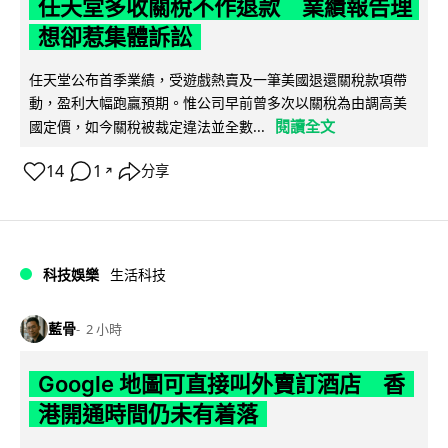
任天堂多收關稅不作退款 業績報告理
想卻惹集體訴訟
任天堂公布首季業績，受遊戲熱賣及一筆美國退還關稅款項帶
動，盈利大幅跑贏預期。惟公司早前曾多次以關稅為由調高美
閱讀全文
國定價，如今關稅被裁定違法並全數...
14
1
分享
↗
科技娛樂
生活科技
藍骨
2 小時
Google 地圖可直接叫外賣訂酒店 香
港開通時間仍未有着落