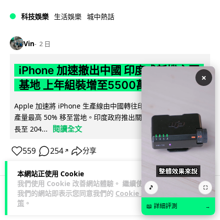
科技娛樂
生活娛樂
城中熱話
Vin
2 日
iPhone 加速撤出中國 印度成新機主要
×
基地 上年組裝增至5500萬部
Apple 加速將 iPhone 生產線由中國轉往印度，目標兩年內將
產量最高 50% 移至當地。印度政府推出關稅豁免及稅務優惠延
閱讀全文
長至 204...
559
254
分享
↗
本網站正使用 Cookie
我們使用 Cookie 改善網站體驗。 繼續使用
🎵
⛶
我們的網站即表示您同意我們的
Cookie 政
人工智能
策
。
📖 詳細評測
→