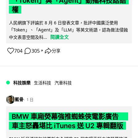
「Token」與「Agent」動搖科技話語
權
人民網旗下評論於 8 月 6 日發表文章，批評中國廣泛使用
「Token」、「Agent」及「LLM」等英文術語，認為做法侵蝕
閱讀全文
中文表意空間及科...
704
305
分享
↗
科技娛樂
生活科技
汽車科技
藍骨
1 日
BMW 車廂熒幕強推蜘蛛俠電影廣告
車主怒轟堪比 iTunes 送 U2 專輯翻版