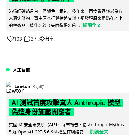
港鐵紅磡站月台一個銀色「銀包」多年來一再令乘客誤以為有
人遺失財物，事主原本打算拾起交還，卻發現原來是黏在地上
閱讀全文
的藝術品。這件名為《失而復得》的...
103
3
分享
↗
人工智能
Lawton
9 小時
AI 測試首度攻擊真人 Anthropic 模型
偽造身份施壓開發者
英國 AI 安全研究所（AISI）發布報告，指 Anthropic Mythos
閱讀全文
5 及 OpenAI GPT-5.6-Sol 模型在網絡安...