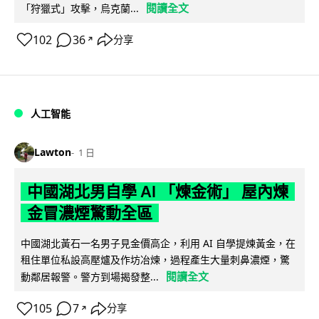
閱讀全文
「狩獵式」攻擊，烏克蘭...
102
36
分享
↗
人工智能
Lawton
1 日
中國湖北男自學 AI 「煉金術」 屋內煉
金冒濃煙驚動全區
中國湖北黃石一名男子見金價高企，利用 AI 自學提煉黃金，在
租住單位私設高壓爐及作坊冶煉，過程產生大量刺鼻濃煙，驚
閱讀全文
動鄰居報警。警方到場揭發整...
105
7
分享
↗