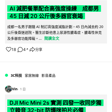
AI 減肥餐單配合高強度操練 成都男
45 日減 20 公斤後多器官衰竭
成都一名男子跟隨 AI 制訂高強度減脂計劃，45 日內減去約 20
公斤後昏迷送院。醫生診斷他患上尿源性膿毒症、膿毒性休克
閱讀全文
及多器官功能障礙。...
18
4
分享
↗
3C科技
家居無線
影音產品
Vin
1 日
DJI Mic Mini 2s 實測 四發一收同步獨
立錄音 32-bit 防爆咪拍片必備