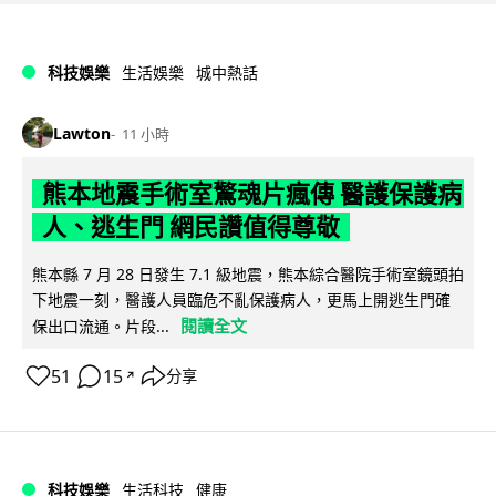
科技娛樂
生活娛樂
城中熱話
Lawton
11 小時
熊本地震手術室驚魂片瘋傳 醫護保護病
人、逃生門 網民讚值得尊敬
熊本縣 7 月 28 日發生 7.1 級地震，熊本綜合醫院手術室鏡頭拍
下地震一刻，醫護人員臨危不亂保護病人，更馬上開逃生門確
閱讀全文
保出口流通。片段...
51
15
分享
↗
科技娛樂
生活科技
健康