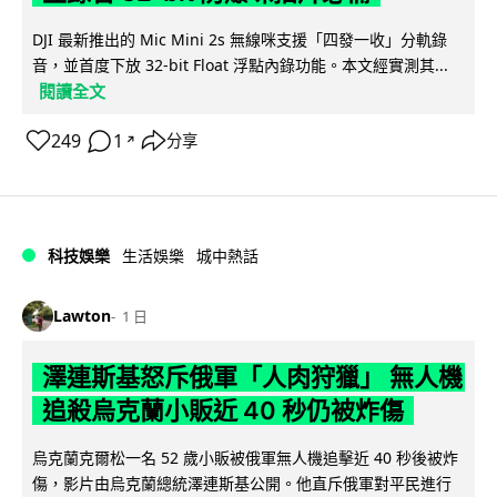
DJI 最新推出的 Mic Mini 2s 無線咪支援「四發一收」分軌錄
音，並首度下放 32-bit Float 浮點內錄功能。本文經實測其...
閱讀全文
249
1
分享
↗
科技娛樂
生活娛樂
城中熱話
Lawton
1 日
澤連斯基怒斥俄軍「人肉狩獵」 無人機
追殺烏克蘭小販近 40 秒仍被炸傷
烏克蘭克爾松一名 52 歲小販被俄軍無人機追擊近 40 秒後被炸
傷，影片由烏克蘭總統澤連斯基公開。他直斥俄軍對平民進行