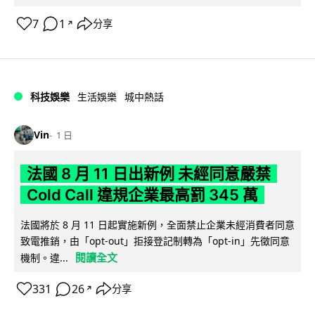
7
1
分享
↗
科技娛樂
生活娛樂
城中熱話
Vin
1 日
法國 8 月 11 日出新例 未經同意嚴禁
Cold Call 違規企業最高罰 345 萬
法國將於 8 月 11 日起實施新例，全面禁止企業未經消費者同意
致電推銷，由「opt-out」拒接登記制轉為「opt-in」先徵同意
閱讀全文
機制。違...
331
26
分享
↗