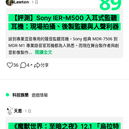
89
Lawton
1 日
【評測】Sony IER-M500 入耳式監聽
耳機：現場拍攝、後製監聽與人聲利器
談到專業混音專用的聲音監聽耳機，Sony 經典 MDR-7506 到
MDR-M1 專業錄音室耳機都為人熟悉。而現在舞台製作者與創
閱讀全文
意影像製作...
36
4
分享
↗
科技娛樂
遊戲情報
天恩
1 日
《魔獸世界：至暗之夜》12.1 「烏拉特