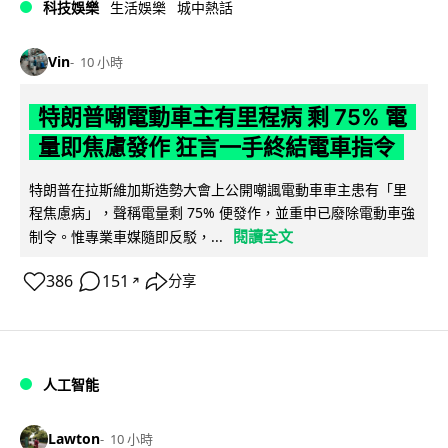
科技娛樂
生活娛樂
城中熱話
Vin
10 小時
特朗普嘲電動車主有里程病 剩 75% 電
量即焦慮發作 狂言一手終結電車指令
特朗普在拉斯維加斯造勢大會上公開嘲諷電動車車主患有「里
程焦慮病」，聲稱電量剩 75% 便發作，並重申已廢除電動車強
閱讀全文
制令。惟專業車媒隨即反駁，...
386
151
分享
↗
人工智能
Lawton
10 小時