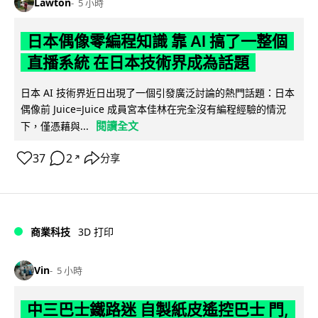
Lawton
5 小時
日本偶像零編程知識 靠 AI 搞了一整個
直播系統 在日本技術界成為話題
日本 AI 技術界近日出現了一個引發廣泛討論的熱門話題：日本
偶像前 Juice=Juice 成員宮本佳林在完全沒有編程經驗的情況
閱讀全文
下，僅憑藉與...
37
2
分享
↗
商業科技
3D 打印
Vin
5 小時
中三巴士鐵路迷 自製紙皮遙控巴士 門,