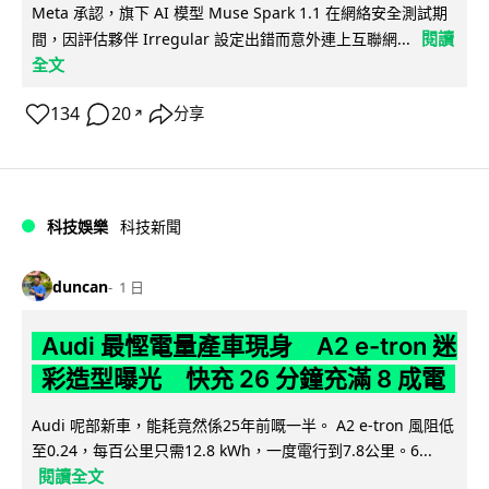
Meta 承認，旗下 AI 模型 Muse Spark 1.1 在網絡安全測試期
閱讀
間，因評估夥伴 Irregular 設定出錯而意外連上互聯網...
全文
134
20
分享
↗
科技娛樂
科技新聞
duncan
1 日
Audi 最慳電量產車現身 A2 e-tron 迷
彩造型曝光 快充 26 分鐘充滿 8 成電
Audi 呢部新車，能耗竟然係25年前嘅一半。 A2 e-tron 風阻低
至0.24，每百公里只需12.8 kWh，一度電行到7.8公里。6...
閱讀全文