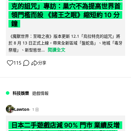
克的詛咒」專訪：巢穴不為提高世界首
領門檻而設 《諸王之眠》縮短約 10 分
鐘
《魔獸世界：至暗之夜》版本更新 12.1「烏拉特克的詛咒」將
於 8 月 13 日正式上線，帶來全新區域「盤蛇島」、地城「毒牙
閱讀全文
祭壇」、新型態世...
115
分享
科技娛樂
遊戲情報
Lawton
1 日
日本二手遊戲店減 90% 門市 業績反增