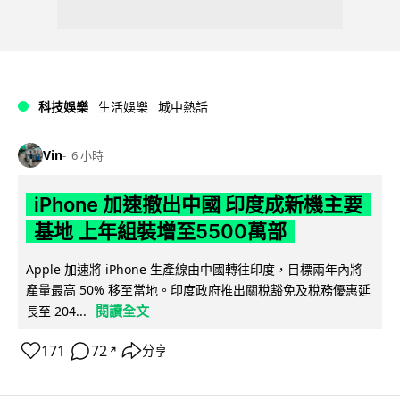
科技娛樂
生活娛樂
城中熱話
Vin
6 小時
iPhone 加速撤出中國 印度成新機主要
基地 上年組裝增至5500萬部
Apple 加速將 iPhone 生產線由中國轉往印度，目標兩年內將
產量最高 50% 移至當地。印度政府推出關稅豁免及稅務優惠延
閱讀全文
長至 204...
171
72
分享
↗