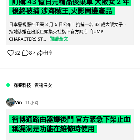
訂購 43 億日元精品後棄單 大阪女 2 年
後終被捕 涉海賊王,火影周邊產品
日本警視廳神田署 8 月 6 日公布，拘捕一名 32 歲大阪女子，
指她涉嫌在出版巨頭集英社旗下官方網店「JUMP
閱讀全文
CHARACTERS ST...
52
8
分享
↗
商業科技
資訊保安
Vin
11 小時
智博通路由器爆後門 官方緊急下架止血
稱漏洞是功能在維修時使用