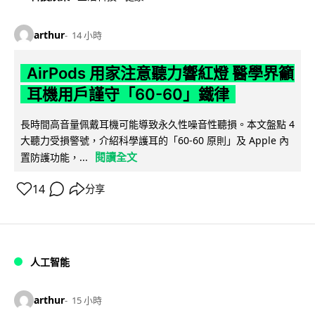
arthur
14 小時
AirPods 用家注意聽力響紅燈 醫學界籲
耳機用戶謹守「60-60」鐵律
長時間高音量佩戴耳機可能導致永久性噪音性聽損。本文盤點 4
大聽力受損警號，介紹科學護耳的「60-60 原則」及 Apple 內
閱讀全文
置防護功能，...
14
分享
人工智能
arthur
15 小時