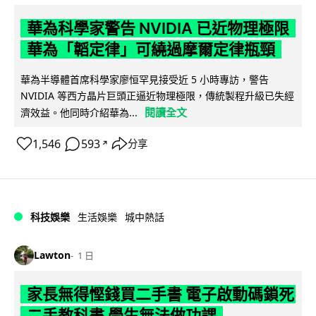
華為科學家警告 NVIDIA 已近物理極限
華為「韜定律」可繞過摩爾定律瓶頸
華為半導體首席科學家廖恒罕見接受近 5 小時專訪，警告
NVIDIA 等西方晶片巨頭正逼近物理極限，傳統製程升級已失經
閱讀全文
濟效益。他同時介紹華為...
1,546
593
分享
↗
科技娛樂
生活娛樂
城中熱話
Lawton
1 日
家長無得慳錢買二手書 電子啟動碼鎖死
二手教科書 學生無法做功課