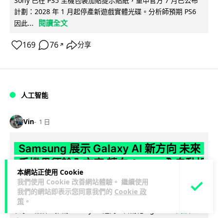
Sony 已在 PS5 主機包裝加貼提示貼紙，重申官方 7 月已公布
計劃：2028 年 1 月起停產新遊戲實體光碟。分析師預期 PS6
閱讀全文
因此...
169
76
分享
↗
人工智能
Vin
1 日
Samsung 展示 Galaxy AI 新方向 未來
手機毋須輸入文字 轉向 Agent 全自動操
本網站正使用 Cookie
作
我們使用 Cookie 改善網站體驗。 繼續使用
我們的網站即表示您同意我們的
Cookie 政
Samsung 電子 MX 部門顧客體驗辦公室主管兼副總裁 Jay Kim
策
。
閱讀全
表示，品牌正推動 Galaxy AI 邁向全自動化 Agent...