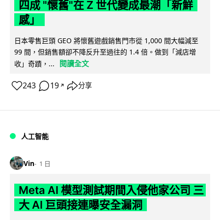
四成 "懷舊"在 Z 世代變成最潮「新鮮
感」
日本零售巨頭 GEO 將懷舊遊戲銷售門市從 1,000 間大幅減至
99 間，但銷售額卻不降反升至過往的 1.4 倍。做到「減店增
閱讀全文
收」奇蹟，...
243
19
分享
↗
人工智能
Vin
1 日
Meta AI 模型測試期間入侵他家公司 三
大 AI 巨頭接連曝安全漏洞