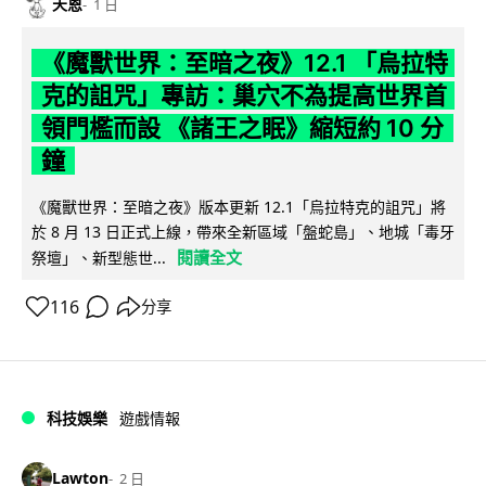
天恩
1 日
《魔獸世界：至暗之夜》12.1 「烏拉特
克的詛咒」專訪：巢穴不為提高世界首
領門檻而設 《諸王之眠》縮短約 10 分
鐘
《魔獸世界：至暗之夜》版本更新 12.1「烏拉特克的詛咒」將
於 8 月 13 日正式上線，帶來全新區域「盤蛇島」、地城「毒牙
閱讀全文
祭壇」、新型態世...
116
分享
科技娛樂
遊戲情報
Lawton
2 日