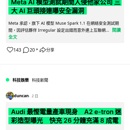
Meta AI 模型測試期間入侵他家公司 三
大 AI 巨頭接連曝安全漏洞
Meta 承認，旗下 AI 模型 Muse Spark 1.1 在網絡安全測試期
閱讀
間，因評估夥伴 Irregular 設定出錯而意外連上互聯網...
全文
143
20
分享
↗
科技娛樂
科技新聞
duncan
2 日
Audi 最慳電量產車現身 A2 e-tron 迷
彩造型曝光 快充 26 分鐘充滿 8 成電