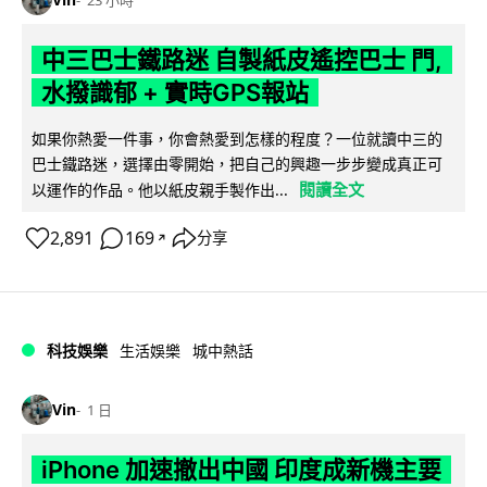
23 小時
中三巴士鐵路迷 自製紙皮遙控巴士 門,
水撥識郁 + 實時GPS報站
如果你熱愛一件事，你會熱愛到怎樣的程度？一位就讀中三的
巴士鐵路迷，選擇由零開始，把自己的興趣一步步變成真正可
閱讀全文
以運作的作品。他以紙皮親手製作出...
2,891
169
分享
↗
科技娛樂
生活娛樂
城中熱話
Vin
1 日
iPhone 加速撤出中國 印度成新機主要