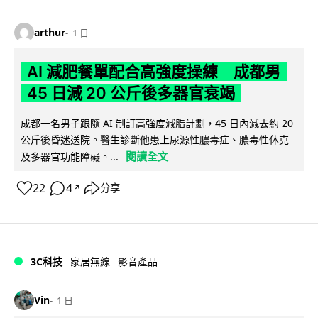
arthur
1 日
AI 減肥餐單配合高強度操練 成都男
45 日減 20 公斤後多器官衰竭
成都一名男子跟隨 AI 制訂高強度減脂計劃，45 日內減去約 20
公斤後昏迷送院。醫生診斷他患上尿源性膿毒症、膿毒性休克
閱讀全文
及多器官功能障礙。...
22
4
分享
↗
3C科技
家居無線
影音產品
Vin
1 日