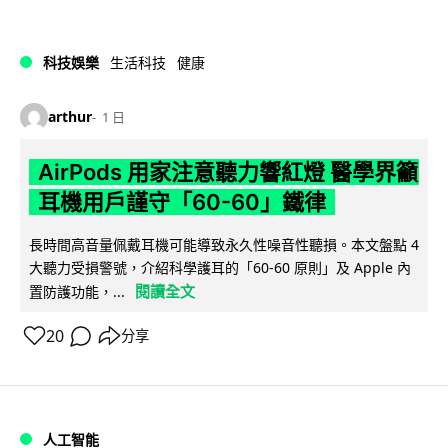
科技娛樂
生活科技
健康
arthur
1 日
AirPods 用家注意聽力響紅燈 醫學界籲
耳機用戶謹守「60-60」鐵律
長時間高音量佩戴耳機可能導致永久性噪音性聽損。本文盤點 4
大聽力受損警號，介紹科學護耳的「60-60 原則」及 Apple 內
閱讀全文
置防護功能，...
20
分享
人工智能