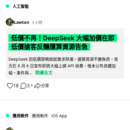
人工智能
Lawton
3 小時
低價不再！DeepSeek 大幅加價在即
低價搶客反釀運算資源告急
DeepSeek 因低價策略掀起需求熱潮，運算資源不勝負荷，官
方於 8 月 6 日宣布即將大幅上調 API 收費，惟未公布具體加
閱讀全文
幅。事件與...
18
3
分享
↗
iOS App
應用軟件
應用軟件