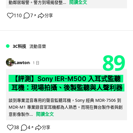
閱讀全文
動鄰居報警。警方到場揭發整...
110
7
分享
↗
3C科技
流動音樂
89
Lawton
1 日
【評測】Sony IER-M500 入耳式監聽
耳機：現場拍攝、後製監聽與人聲利器
談到專業混音專用的聲音監聽耳機，Sony 經典 MDR-7506 到
MDR-M1 專業錄音室耳機都為人熟悉。而現在舞台製作者與創
閱讀全文
意影像製作...
38
4
分享
↗