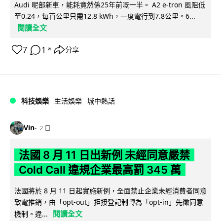
Audi 呢部新車，能耗竟然係25年前嘅一半。 A2 e-tron 風阻低
至0.24，每百公里只需12.8 kWh，一度電行到7.8公里。6...
閱讀全文
7
1
分享
↗
科技娛樂
生活娛樂
城中熱話
Vin
2 日
法國 8 月 11 日出新例 未經同意嚴禁
Cold Call 違規企業最高罰 345 萬
法國將於 8 月 11 日起實施新例，全面禁止企業未經消費者同意
致電推銷，由「opt-out」拒接登記制轉為「opt-in」先徵同意
閱讀全文
機制。違...