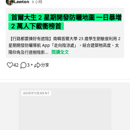
Lawton
6 小時
首爾大生 2 星期開發防曬地圖 一日暴增
2 萬人下載衝榜首
【行路都要揀好有遮陰】南韓首爾大學 23 歲學生劉敏俊利用 2
星期開發防曬導航 App「走向陰涼處」，結合建築物高度、太
閱讀全文
陽仰角及行道樹陰影...
42
3
分享
↗
ADVERTISEMENT