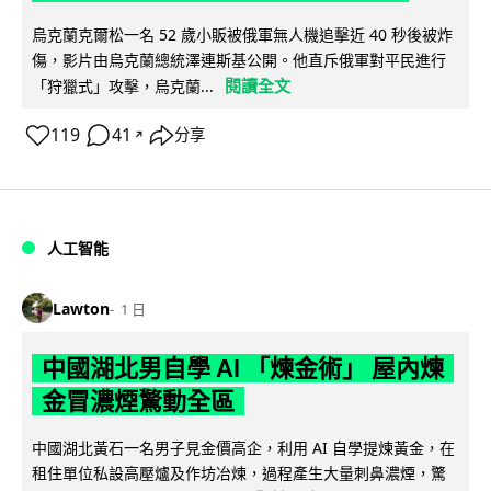
烏克蘭克爾松一名 52 歲小販被俄軍無人機追擊近 40 秒後被炸
傷，影片由烏克蘭總統澤連斯基公開。他直斥俄軍對平民進行
閱讀全文
「狩獵式」攻擊，烏克蘭...
119
41
分享
↗
人工智能
Lawton
1 日
中國湖北男自學 AI 「煉金術」 屋內煉
金冒濃煙驚動全區
中國湖北黃石一名男子見金價高企，利用 AI 自學提煉黃金，在
租住單位私設高壓爐及作坊冶煉，過程產生大量刺鼻濃煙，驚