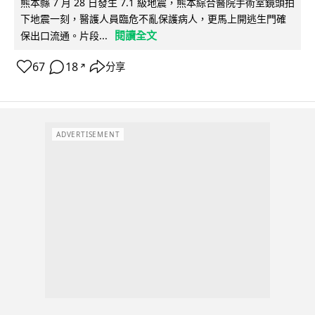
熊本縣 7 月 28 日發生 7.1 級地震，熊本綜合醫院手術室鏡頭拍
下地震一刻，醫護人員臨危不亂保護病人，更馬上開逃生門確
閱讀全文
保出口流通。片段...
67
18
分享
↗
ADVERTISEMENT