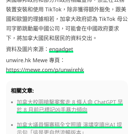
裝置安裝和使用 TikTok，除非獲得額外豁免，跟美
國和歐盟的理據相若，加拿大政府認為 TikTok 母公
司字節跳動屬中國公司，可能會在中國政府要求
下，將加拿大國民和居民的資料交出。
資料及圖片來源：
engadget
unwire.hk Mewe 專頁：
https://mewe.com/p/unwirehk
相關文章:
加拿大校園槍擊案奪走 8 條人命 ChatGPT 早
於 8 月前已標記凶手暴力傾向
加拿大議員懶審稿全文照讀 演講突讀出AI 提
示句「這是更自然流暢版本」