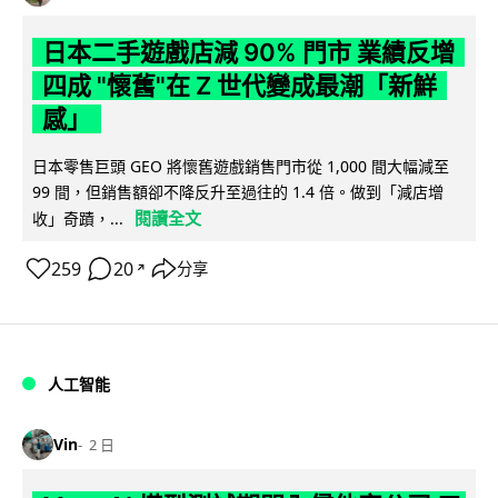
日本二手遊戲店減 90% 門市 業績反增
四成 "懷舊"在 Z 世代變成最潮「新鮮
感」
日本零售巨頭 GEO 將懷舊遊戲銷售門市從 1,000 間大幅減至
99 間，但銷售額卻不降反升至過往的 1.4 倍。做到「減店增
閱讀全文
收」奇蹟，...
259
20
分享
↗
人工智能
Vin
2 日