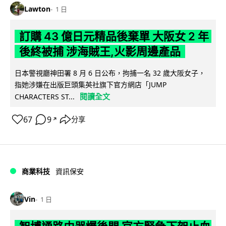
Lawton
1 日
訂購 43 億日元精品後棄單 大阪女 2 年
後終被捕 涉海賊王,火影周邊產品
日本警視廳神田署 8 月 6 日公布，拘捕一名 32 歲大阪女子，
指她涉嫌在出版巨頭集英社旗下官方網店「JUMP
閱讀全文
CHARACTERS ST...
67
9
分享
↗
商業科技
資訊保安
Vin
1 日