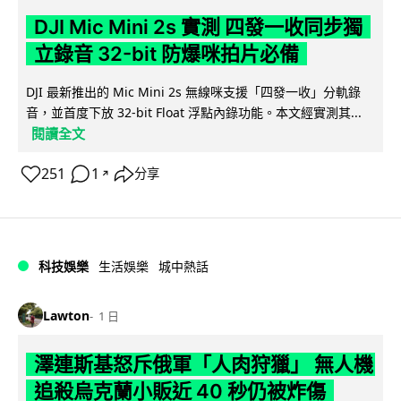
DJI Mic Mini 2s 實測 四發一收同步獨
立錄音 32-bit 防爆咪拍片必備
DJI 最新推出的 Mic Mini 2s 無線咪支援「四發一收」分軌錄
音，並首度下放 32-bit Float 浮點內錄功能。本文經實測其...
閱讀全文
251
1
分享
↗
科技娛樂
生活娛樂
城中熱話
Lawton
1 日
澤連斯基怒斥俄軍「人肉狩獵」 無人機
追殺烏克蘭小販近 40 秒仍被炸傷