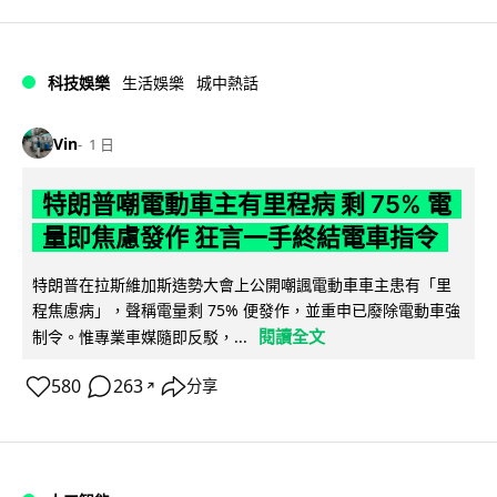
科技娛樂
生活娛樂
城中熱話
Vin
1 日
特朗普嘲電動車主有里程病 剩 75% 電
量即焦慮發作 狂言一手終結電車指令
特朗普在拉斯維加斯造勢大會上公開嘲諷電動車車主患有「里
程焦慮病」，聲稱電量剩 75% 便發作，並重申已廢除電動車強
閱讀全文
制令。惟專業車媒隨即反駁，...
580
263
分享
↗