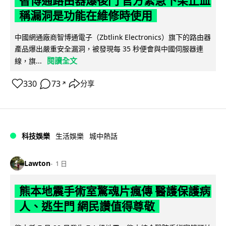
智博通路由器爆後門 官方緊急下架止血
稱漏洞是功能在維修時使用
中國網通廠商智博通電子（Zbtlink Electronics）旗下的路由器
產品爆出嚴重安全漏洞，被發現每 35 秒便會與中國伺服器連
閱讀全文
線，旗...
330
73
分享
↗
科技娛樂
生活娛樂
城中熱話
Lawton
1 日
熊本地震手術室驚魂片瘋傳 醫護保護病
人、逃生門 網民讚值得尊敬