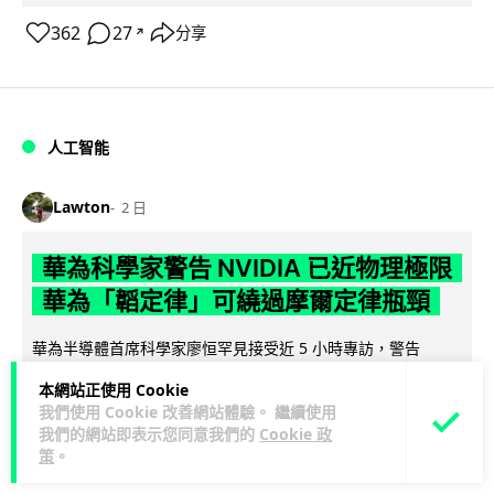
362
27
分享
↗
人工智能
Lawton
2 日
華為科學家警告 NVIDIA 已近物理極限
華為「韜定律」可繞過摩爾定律瓶頸
華為半導體首席科學家廖恒罕見接受近 5 小時專訪，警告
NVIDIA 等西方晶片巨頭正逼近物理極限，傳統製程升級已失經
本網站正使用 Cookie
閱讀全文
濟效益。他同時介紹華為...
我們使用 Cookie 改善網站體驗。 繼續使用
我們的網站即表示您同意我們的
Cookie 政
1,593
602
分享
↗
策
。