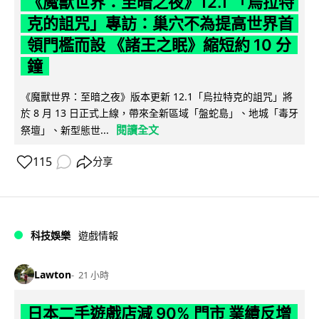
《魔獸世界：至暗之夜》12.1 「烏拉特
克的詛咒」專訪：巢穴不為提高世界首
領門檻而設 《諸王之眠》縮短約 10 分
鐘
《魔獸世界：至暗之夜》版本更新 12.1「烏拉特克的詛咒」將
於 8 月 13 日正式上線，帶來全新區域「盤蛇島」、地城「毒牙
閱讀全文
祭壇」、新型態世...
115
分享
科技娛樂
遊戲情報
Lawton
21 小時
日本二手遊戲店減 90% 門市 業績反增