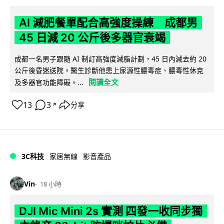
AI 減肥餐單配合高強度操練 成都男
45 日減 20 公斤後多器官衰竭
成都一名男子跟隨 AI 制訂高強度減脂計劃，45 日內減去約 20
公斤後昏迷送院。醫生診斷他患上尿源性膿毒症、膿毒性休克
閱讀全文
及多器官功能障礙。...
13
3
分享
↗
3C科技
家居無線
影音產品
Vin
18 小時
DJI Mic Mini 2s 實測 四發一收同步獨