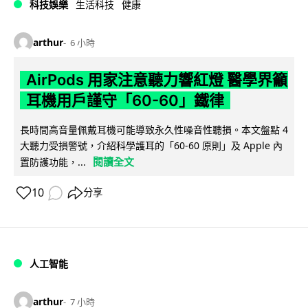
科技娛樂
生活科技
健康
arthur
6 小時
AirPods 用家注意聽力響紅燈 醫學界籲
耳機用戶謹守「60-60」鐵律
長時間高音量佩戴耳機可能導致永久性噪音性聽損。本文盤點 4
大聽力受損警號，介紹科學護耳的「60-60 原則」及 Apple 內
閱讀全文
置防護功能，...
10
分享
人工智能
arthur
7 小時