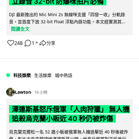
立錄音 32-bit 防爆咪拍片必備
DJI 最新推出的 Mic Mini 2s 無線咪支援「四發一收」分軌錄
音，並首度下放 32-bit Float 浮點內錄功能。本文經實測其...
閱讀全文
248
1
分享
↗
科技娛樂
生活娛樂
城中熱話
Lawton
19 小時
澤連斯基怒斥俄軍「人肉狩獵」 無人機
追殺烏克蘭小販近 40 秒仍被炸傷
烏克蘭克爾松一名 52 歲小販被俄軍無人機追擊近 40 秒後被炸
傷，影片由烏克蘭總統澤連斯基公開。他直斥俄軍對平民進行