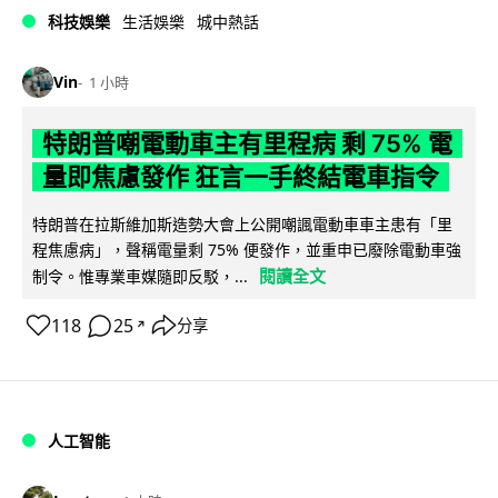
科技娛樂
生活娛樂
城中熱話
Vin
1 小時
特朗普嘲電動車主有里程病 剩 75% 電
量即焦慮發作 狂言一手終結電車指令
特朗普在拉斯維加斯造勢大會上公開嘲諷電動車車主患有「里
程焦慮病」，聲稱電量剩 75% 便發作，並重申已廢除電動車強
閱讀全文
制令。惟專業車媒隨即反駁，...
118
25
分享
↗
人工智能