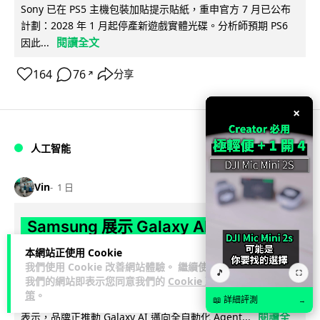
Sony 已在 PS5 主機包裝加貼提示貼紙，重申官方 7 月已公布
計劃：2028 年 1 月起停產新遊戲實體光碟。分析師預期 PS6
閱讀全文
因此...
164
76
分享
↗
×
人工智能
Vin
1 日
Samsung 展示 Galaxy AI 新方向 未來
手機毋須輸入文字 轉向 Agent 全自動操
本網站正使用 Cookie
作
我們使用 Cookie 改善網站體驗。 繼續使用
🎵
⛶
我們的網站即表示您同意我們的
Cookie 政
策
。
Samsung 電子 MX 部門顧客體驗辦公室主管兼副總裁 Jay Kim
📖 詳細評測
→
閱讀全
表示，品牌正推動 Galaxy AI 邁向全自動化 Agent...