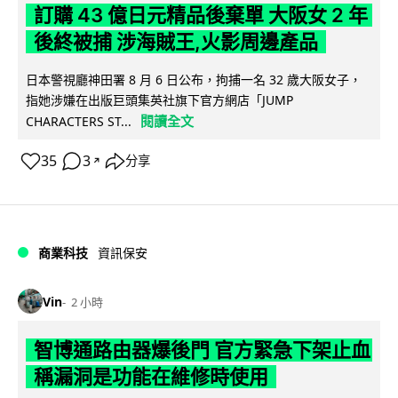
訂購 43 億日元精品後棄單 大阪女 2 年
後終被捕 涉海賊王,火影周邊產品
日本警視廳神田署 8 月 6 日公布，拘捕一名 32 歲大阪女子，
指她涉嫌在出版巨頭集英社旗下官方網店「JUMP
閱讀全文
CHARACTERS ST...
35
3
分享
↗
商業科技
資訊保安
Vin
2 小時
智博通路由器爆後門 官方緊急下架止血
稱漏洞是功能在維修時使用