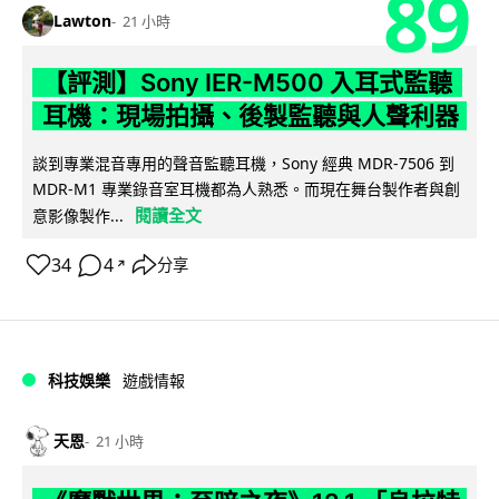
89
Lawton
21 小時
【評測】Sony IER-M500 入耳式監聽
耳機：現場拍攝、後製監聽與人聲利器
談到專業混音專用的聲音監聽耳機，Sony 經典 MDR-7506 到
MDR-M1 專業錄音室耳機都為人熟悉。而現在舞台製作者與創
閱讀全文
意影像製作...
34
4
分享
↗
科技娛樂
遊戲情報
天恩
21 小時