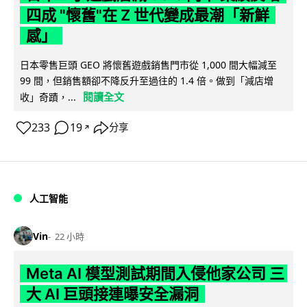
四成 "懷舊"在 Z 世代變成最潮「新鮮
感」
日本零售巨頭 GEO 將懷舊遊戲銷售門市從 1,000 間大幅減至
99 間，但銷售額卻不降反升至過往的 1.4 倍。做到「減店增
閱讀全文
收」奇蹟，...
233
19
分享
↗
人工智能
Vin
22 小時
Meta AI 模型測試期間入侵他家公司 三
大 AI 巨頭接連曝安全漏洞