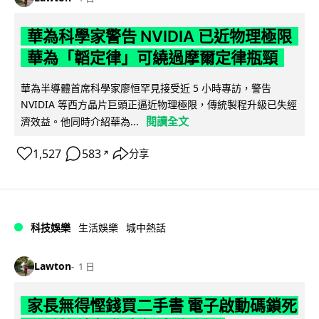
華為科學家警告 NVIDIA 已近物理極限
華為「韜定律」可繞過摩爾定律瓶頸
華為半導體首席科學家廖恒罕見接受近 5 小時專訪，警告
NVIDIA 等西方晶片巨頭正逼近物理極限，傳統製程升級已失經
閱讀全文
濟效益。他同時介紹華為...
1,527
583
分享
↗
科技娛樂
生活娛樂
城中熱話
Lawton
1 日
家長無得慳錢買二手書 電子啟動碼鎖死