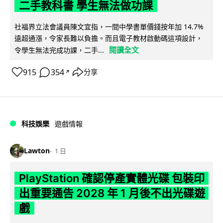
二手教科書 學生無法做功課
社福界立法會議員陳文宜指，一間中學書單價錢按年加 14.7%
遠超通漲，令家長難以負擔。而且電子教材啟動碼這項設計，
閱讀全文
令學生無法完成功課，二手...
915
354
分享
↗
科技娛樂
遊戲情報
Lawton
1 日
PlayStation 確認停產實體光碟 包裝印
出重要通告 2028 年 1 月後不出光碟遊
戲