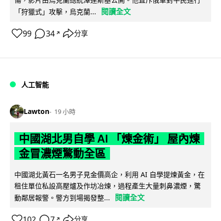
閱讀全文
「狩獵式」攻擊，烏克蘭...
99
34
分享
↗
人工智能
Lawton
19 小時
中國湖北男自學 AI 「煉金術」 屋內煉
金冒濃煙驚動全區
中國湖北黃石一名男子見金價高企，利用 AI 自學提煉黃金，在
租住單位私設高壓爐及作坊冶煉，過程產生大量刺鼻濃煙，驚
閱讀全文
動鄰居報警。警方到場揭發整...
102
7
分享
↗