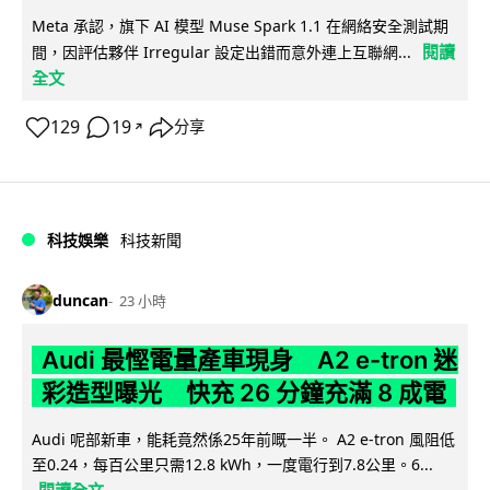
Meta 承認，旗下 AI 模型 Muse Spark 1.1 在網絡安全測試期
閱讀
間，因評估夥伴 Irregular 設定出錯而意外連上互聯網...
全文
129
19
分享
↗
科技娛樂
科技新聞
duncan
23 小時
Audi 最慳電量產車現身 A2 e-tron 迷
彩造型曝光 快充 26 分鐘充滿 8 成電
Audi 呢部新車，能耗竟然係25年前嘅一半。 A2 e-tron 風阻低
至0.24，每百公里只需12.8 kWh，一度電行到7.8公里。6...