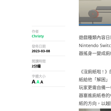
作者
Christy
遊戲種類內容日
Nintendo S
發佈日期
2023-03-08
器搖身一變成廁
閱讀時間
2分鐘
《沒廁紙啦 !
字體大小
紙給他「解困」
A
A
A
玩家更需自備一
器塞進廁紙卷的
紙的方向，以越