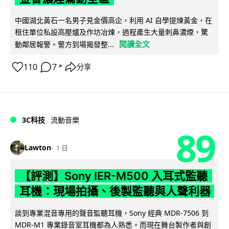
中國湖北黃石一名男子見金價高企，利用 AI 自學提煉黃金，在
租住單位私設高壓爐及作坊冶煉，過程產生大量刺鼻濃煙，驚
閱讀全文
動鄰居報警。警方到場揭發整...
110
7
分享
↗
3C科技
流動音樂
89
Lawton
1 日
【評測】Sony IER-M500 入耳式監聽
耳機：現場拍攝、後製監聽與人聲利器
談到專業混音專用的聲音監聽耳機，Sony 經典 MDR-7506 到
MDR-M1 專業錄音室耳機都為人熟悉。而現在舞台製作者與創