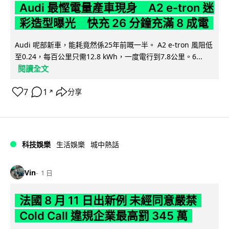
Audi 最慳電量產車現身 A2 e-tron 迷
彩造型曝光 快充 26 分鐘充滿 8 成電
Audi 呢部新車，能耗竟然係25年前嘅一半。 A2 e-tron 風阻低
至0.24，每百公里只需12.8 kWh，一度電行到7.8公里。6...
閱讀全文
7
1
分享
↗
科技娛樂
生活娛樂
城中熱話
Vin
1 日
法國 8 月 11 日出新例 未經同意嚴禁
Cold Call 違規企業最高罰 345 萬