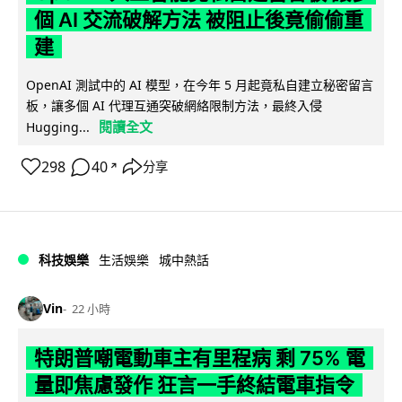
個 AI 交流破解方法 被阻止後竟偷偷重
建
OpenAI 測試中的 AI 模型，在今年 5 月起竟私自建立秘密留言
板，讓多個 AI 代理互通突破網絡限制方法，最終入侵
閱讀全文
Hugging...
298
40
分享
↗
科技娛樂
生活娛樂
城中熱話
Vin
22 小時
特朗普嘲電動車主有里程病 剩 75% 電
量即焦慮發作 狂言一手終結電車指令