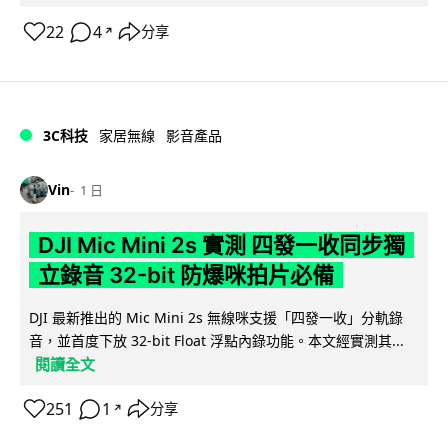
22
4
分享
↗
3C科技
家居無線
影音產品
Vin
1 日
DJI Mic Mini 2s 實測 四發一收同步獨
立錄音 32-bit 防爆咪拍片必備
DJI 最新推出的 Mic Mini 2s 無線咪支援「四發一收」分軌錄
音，並首度下放 32-bit Float 浮點內錄功能。本文經實測其...
閱讀全文
251
1
分享
↗