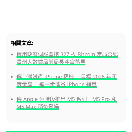
相關文章:
傳用政府伺服器挖 327 枚 Bitcoin 當局否認
貴州大數據局前局長涉貪落馬
傳台灣試產 iPhone 摺機 目標 2026 年印
度量產 進一步催谷 iPhone 銷量
傳 Apple 分階段推出 M5 系列 M5 Pro 和
M5 Max 稍後登場