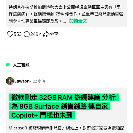
特朗普在拉斯維加斯造勢大會上公開嘲諷電動車車主患有「里
程焦慮病」，聲稱電量剩 75% 便發作，並重申已廢除電動車強
閱讀全文
制令。惟專業車媒隨即反駁，...
553
249
分享
↗
人工智能
Lawton
22 小時
微軟刪走 32GB RAM 遊戲建議 分析:
為 8GB Surface 銷售鋪路 連自家
Copilot+ 門檻也未到
Microsoft 被發現靜靜刪除官方網站上，對遊戲玩家要為電腦配