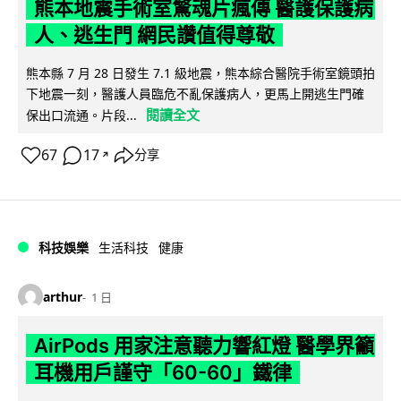
熊本地震手術室驚魂片瘋傳 醫護保護病
人、逃生門 網民讚值得尊敬
熊本縣 7 月 28 日發生 7.1 級地震，熊本綜合醫院手術室鏡頭拍
下地震一刻，醫護人員臨危不亂保護病人，更馬上開逃生門確
閱讀全文
保出口流通。片段...
67
17
分享
↗
科技娛樂
生活科技
健康
arthur
1 日
AirPods 用家注意聽力響紅燈 醫學界籲
耳機用戶謹守「60-60」鐵律