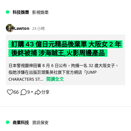
科技娛樂
影視娛樂
Lawton
23 小時
訂購 43 億日元精品後棄單 大阪女 2 年
後終被捕 涉海賊王,火影周邊產品
日本警視廳神田署 8 月 6 日公布，拘捕一名 32 歲大阪女子，
指她涉嫌在出版巨頭集英社旗下官方網店「JUMP
閱讀全文
CHARACTERS ST...
66
9
分享
↗
商業科技
資訊保安