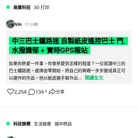
商業科技
3D 打印
Vin
17 小時
中三巴士鐵路迷 自製紙皮遙控巴士 門,
水撥識郁 + 實時GPS報站
如果你熱愛一件事，你會熱愛到怎樣的程度？一位就讀中三的
巴士鐵路迷，選擇由零開始，把自己的興趣一步步變成真正可
閱讀全文
以運作的作品。他以紙皮親手製作出...
2,254
134
分享
↗
科技娛樂
生活娛樂
城中熱話