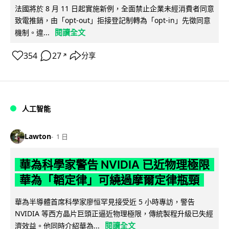
法國將於 8 月 11 日起實施新例，全面禁止企業未經消費者同意
致電推銷，由「opt-out」拒接登記制轉為「opt-in」先徵同意
閱讀全文
機制。違...
354
27
分享
↗
人工智能
Lawton
1 日
華為科學家警告 NVIDIA 已近物理極限
華為「韜定律」可繞過摩爾定律瓶頸
華為半導體首席科學家廖恒罕見接受近 5 小時專訪，警告
NVIDIA 等西方晶片巨頭正逼近物理極限，傳統製程升級已失經
閱讀全文
濟效益。他同時介紹華為...