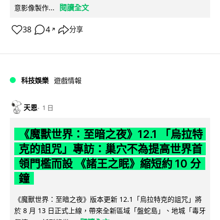
閱讀全文
意影像製作...
38
4
分享
↗
科技娛樂
遊戲情報
天恩
1 日
《魔獸世界：至暗之夜》12.1 「烏拉特
克的詛咒」專訪：巢穴不為提高世界首
領門檻而設 《諸王之眠》縮短約 10 分
鐘
《魔獸世界：至暗之夜》版本更新 12.1「烏拉特克的詛咒」將
於 8 月 13 日正式上線，帶來全新區域「盤蛇島」、地城「毒牙