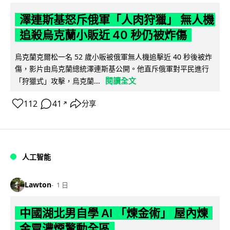
澤連斯基怒斥俄軍「人肉狩獵」 無人機
追殺烏克蘭小販近 40 秒仍被炸傷
烏克蘭克爾松一名 52 歲小販被俄軍無人機追擊近 40 秒後被炸
傷，影片由烏克蘭總統澤連斯基公開。他直斥俄軍對平民進行
閱讀全文
「狩獵式」攻擊，烏克蘭...
112
41
分享
↗
人工智能
Lawton
1 日
中國湖北男自學 AI 「煉金術」 屋內煉
金冒濃煙驚動全區