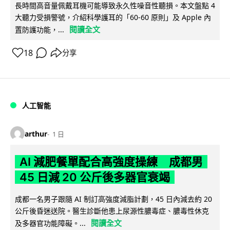
長時間高音量佩戴耳機可能導致永久性噪音性聽損。本文盤點 4
大聽力受損警號，介紹科學護耳的「60-60 原則」及 Apple 內
閱讀全文
置防護功能，...
18
分享
人工智能
arthur
1 日
AI 減肥餐單配合高強度操練 成都男
45 日減 20 公斤後多器官衰竭
成都一名男子跟隨 AI 制訂高強度減脂計劃，45 日內減去約 20
公斤後昏迷送院。醫生診斷他患上尿源性膿毒症、膿毒性休克
閱讀全文
及多器官功能障礙。...