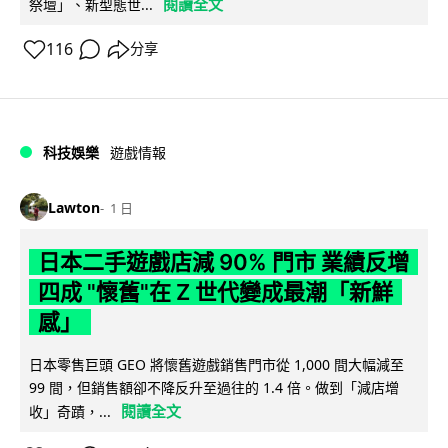
閱讀全文
祭壇」、新型態世...
116
分享
科技娛樂
遊戲情報
Lawton
1 日
日本二手遊戲店減 90% 門市 業績反增
四成 "懷舊"在 Z 世代變成最潮「新鮮
感」
日本零售巨頭 GEO 將懷舊遊戲銷售門市從 1,000 間大幅減至
99 間，但銷售額卻不降反升至過往的 1.4 倍。做到「減店增
閱讀全文
收」奇蹟，...