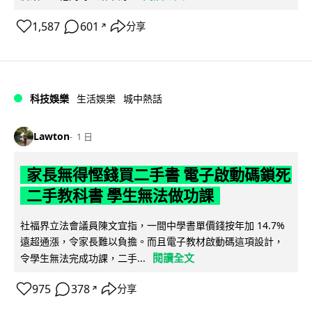
1,587
601
分享
↗
科技娛樂
生活娛樂
城中熱話
Lawton
1 日
家長無得慳錢買二手書 電子啟動碼鎖死
二手教科書 學生無法做功課
社福界立法會議員陳文宜指，一間中學書單價錢按年加 14.7%
遠超通漲，令家長難以負擔。而且電子教材啟動碼這項設計，
閱讀全文
令學生無法完成功課，二手...
975
378
分享
↗