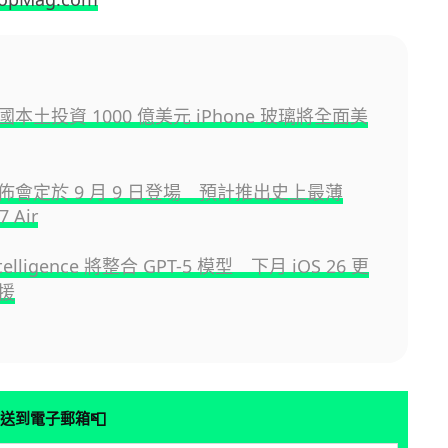
 美國本土投資 1000 億美元 iPhone 玻璃將全面美
 發佈會定於 9 月 9 日登場 預計推出史上最薄
7 Air
ntelligence 將整合 GPT-5 模型 下月 iOS 26 更
援
📮
送到電子郵箱