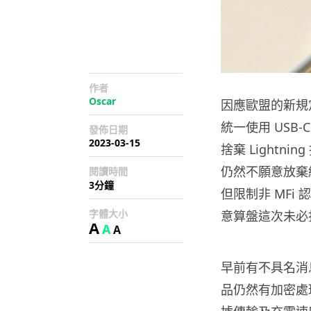
作者
Oscar
因應歐盟的新規
統一使用 USB-C
發佈日期
2023-03-15
捨棄 Lightni
仍然不願意放棄經營
閱讀時間
3分鐘
但限制非 MFi
字體大小
意算盤這次未必
A
A
A
早前有不具名消息
品仍然有加密處理