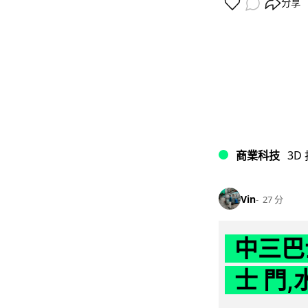
分享
商業科技
3D
Vin
27 分
中三巴
士 門,