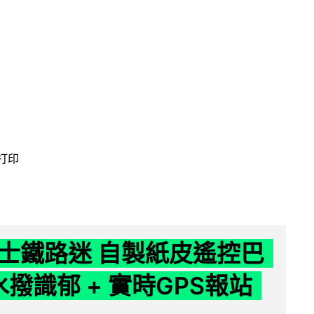
 打印
士鐵路迷 自製紙皮遙控巴
水撥識郁 + 實時GPS報站