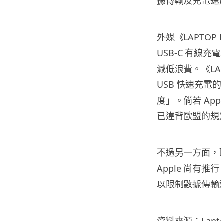
據傳輸及充電速
外媒《LAPTO
USB-C 有
減低浪費。《LAP
USB 快速充
度」。倘若 App
已違背歐盟的規
不過另一方面，
Apple 尚有
以限制數據傳輸
資料來源：
Lap