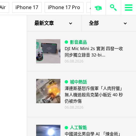
Air
iPhone 17
iPhone 17 Pro
AirPods Pro 3
Ap
最新文章
全部
影音產品
DJI Mic Mini 2s 實測 四發一收
同步獨立錄音 32-bi...
06.08.2026
城中熱話
澤連斯基怒斥俄軍「人肉狩獵」
無人機追殺烏克蘭小販近 40 秒
仍被炸傷
06.08.2026
人工智能
中國湖北男自學 AI 「煉金術」