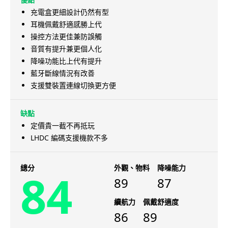
充電盒更細設計仍然有型
耳機佩戴舒適感勝上代
操控方法更佳兼防誤觸
音質有提升兼更個人化
降噪功能比上代有提升
藍牙斷線情況有改善
支援雙裝置連線切換更方便
缺點
定價貴一截不再抵玩
LHDC 編碼支援機款不多
總分
外觀、物料
降噪能力
84
89
87
續航力
佩戴舒適度
86
89