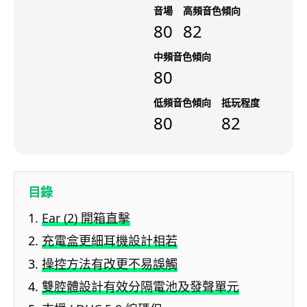
音場
高頻音色傾向
80
82
中頻音色傾向
80
低頻音色傾向
抵玩程度
80
82
目錄
Ear (2) 開箱直擊
充電盒更細耳機設計相若
操控方法有改更不易誤觸
雙腔體設計有效分隔電池及發聲單元