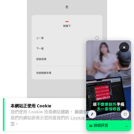
×
本網站正使用 Cookie
我們使用 Cookie 改善網站體驗。 繼續使用
🎵
⛶
▲但 Ear (2) 就改為採用按動耳柄兩側的方式進行體
我們的網站即表示您同意我們的
Cookie 政
策
。
感操控，避免了一代的誤觸問題。另外，在
📖 詳細評測
→