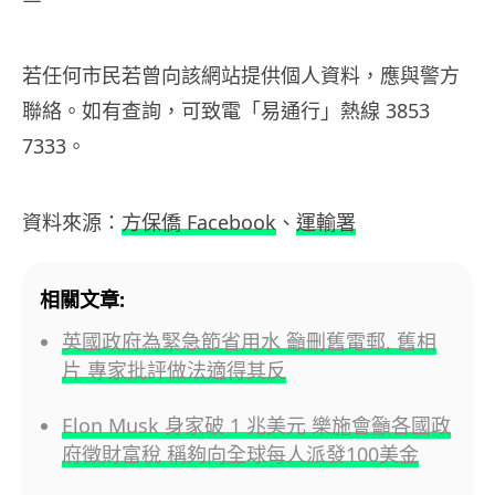
若任何市民若曾向該網站提供個人資料，應與警方
聯絡。如有查詢，可致電「易通行」熱線 3853
7333。
資料來源：
方保僑 Facebook
、
運輸署
相關文章:
英國政府為緊急節省用水 籲刪舊電郵, 舊相
片 專家批評做法適得其反
Elon Musk 身家破 1 兆美元 樂施會籲各國政
府徵財富稅 稱夠向全球每人派發100美金