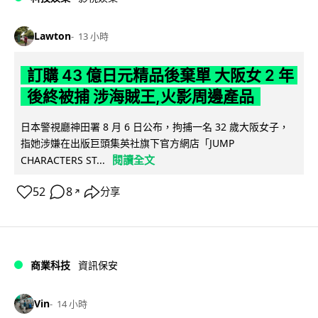
Lawton
13 小時
訂購 43 億日元精品後棄單 大阪女 2 年
後終被捕 涉海賊王,火影周邊產品
日本警視廳神田署 8 月 6 日公布，拘捕一名 32 歲大阪女子，
指她涉嫌在出版巨頭集英社旗下官方網店「JUMP
閱讀全文
CHARACTERS ST...
52
8
分享
↗
商業科技
資訊保安
Vin
14 小時