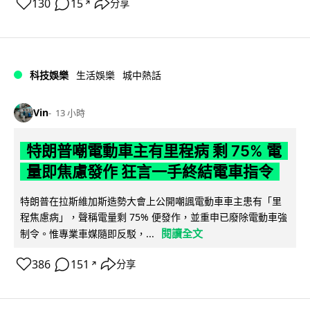
130
15
分享
↗
科技娛樂
生活娛樂
城中熱話
Vin
13 小時
特朗普嘲電動車主有里程病 剩 75% 電
量即焦慮發作 狂言一手終結電車指令
特朗普在拉斯維加斯造勢大會上公開嘲諷電動車車主患有「里
程焦慮病」，聲稱電量剩 75% 便發作，並重申已廢除電動車強
閱讀全文
制令。惟專業車媒隨即反駁，...
386
151
分享
↗