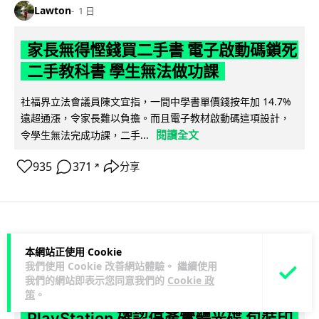
Lawton
1 日
家長無得慳錢買二手書 電子啟動碼鎖死
二手教科書 學生無法做功課
社福界立法會議員陳文宜指，一間中學書單價錢按年加 14.7%
遠超通漲，令家長難以負擔。而且電子教材啟動碼這項設計，
閱讀全文
令學生無法完成功課，二手...
935
371
分享
↗
科技娛樂
遊戲情報
本網站正使用 Cookie
我們使用 Cookie 改善網站體驗。 繼續使用
Lawton
1 日
我們的網站即表示您同意我們的
Cookie 政
策
。
PlayStation 確認停產實體光碟 包裝印