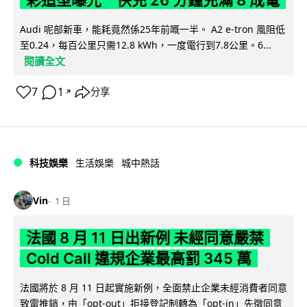
彩造型曝光 快充 26 分鐘充滿 8 成電
Audi 呢部新車，能耗竟然係25年前嘅一半。 A2 e-tron 風阻低
至0.24，每百公里只需12.8 kWh，一度電行到7.8公里。6...
閱讀全文
7
1
分享
↗
科技娛樂
生活娛樂
城中熱話
Vin
1 日
法國 8 月 11 日出新例 未經同意嚴禁
Cold Call 違規企業最高罰 345 萬
法國將於 8 月 11 日起實施新例，全面禁止企業未經消費者同意
致電推銷，由「opt-out」拒接登記制轉為「opt-in」先徵同意