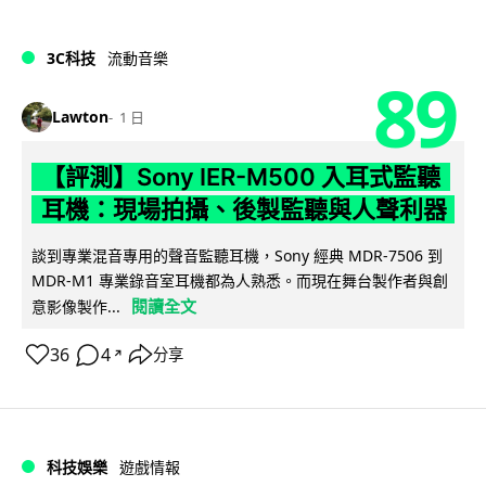
3C科技
流動音樂
89
Lawton
1 日
【評測】Sony IER-M500 入耳式監聽
耳機：現場拍攝、後製監聽與人聲利器
談到專業混音專用的聲音監聽耳機，Sony 經典 MDR-7506 到
MDR-M1 專業錄音室耳機都為人熟悉。而現在舞台製作者與創
閱讀全文
意影像製作...
36
4
分享
↗
科技娛樂
遊戲情報