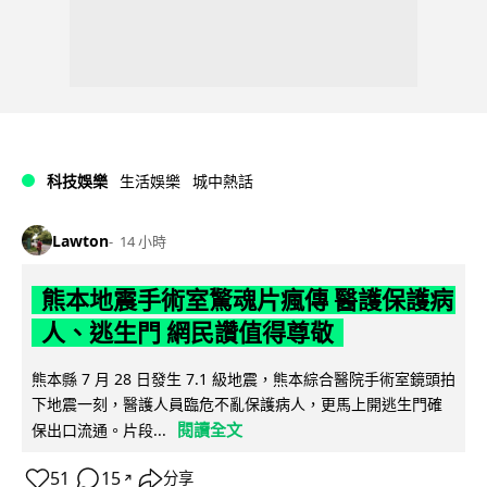
科技娛樂
生活娛樂
城中熱話
Lawton
14 小時
熊本地震手術室驚魂片瘋傳 醫護保護病
人、逃生門 網民讚值得尊敬
熊本縣 7 月 28 日發生 7.1 級地震，熊本綜合醫院手術室鏡頭拍
下地震一刻，醫護人員臨危不亂保護病人，更馬上開逃生門確
閱讀全文
保出口流通。片段...
51
15
分享
↗