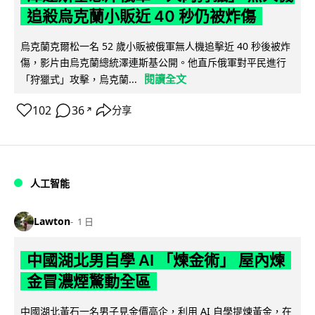
追殺烏克蘭小販近 40 秒仍被炸傷
烏克蘭克爾松一名 52 歲小販被俄軍無人機追擊近 40 秒後被炸
傷，影片由烏克蘭總統澤連斯基公開。他直斥俄軍對平民進行
閱讀全文
「狩獵式」攻擊，烏克蘭...
102
36
分享
↗
人工智能
Lawton
1 日
中國湖北男自學 AI 「煉金術」 屋內煉
金冒濃煙驚動全區
中國湖北黃石一名男子見金價高企，利用 AI 自學提煉黃金，在