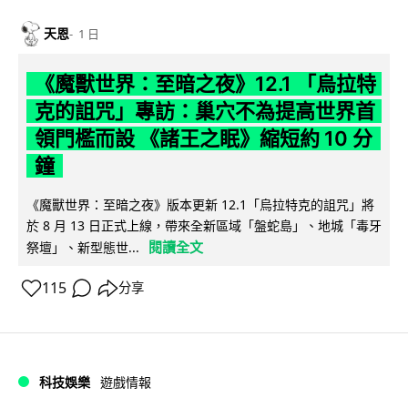
天恩
1 日
《魔獸世界：至暗之夜》12.1 「烏拉特
克的詛咒」專訪：巢穴不為提高世界首
領門檻而設 《諸王之眠》縮短約 10 分
鐘
《魔獸世界：至暗之夜》版本更新 12.1「烏拉特克的詛咒」將
於 8 月 13 日正式上線，帶來全新區域「盤蛇島」、地城「毒牙
閱讀全文
祭壇」、新型態世...
115
分享
科技娛樂
遊戲情報