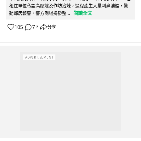
租住單位私設高壓爐及作坊冶煉，過程產生大量刺鼻濃煙，驚
閱讀全文
動鄰居報警。警方到場揭發整...
105
7
分享
↗
ADVERTISEMENT