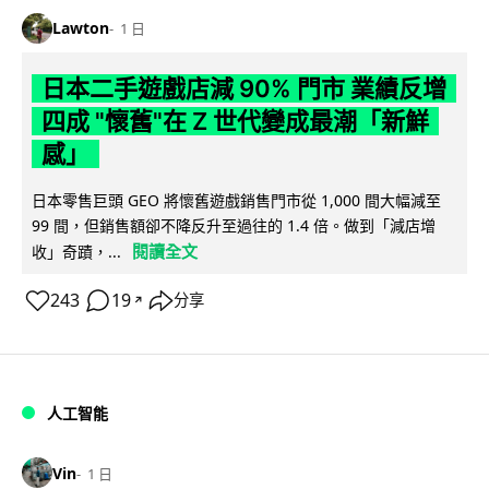
Lawton
1 日
日本二手遊戲店減 90% 門市 業績反增
四成 "懷舊"在 Z 世代變成最潮「新鮮
感」
日本零售巨頭 GEO 將懷舊遊戲銷售門市從 1,000 間大幅減至
99 間，但銷售額卻不降反升至過往的 1.4 倍。做到「減店增
閱讀全文
收」奇蹟，...
243
19
分享
↗
人工智能
Vin
1 日