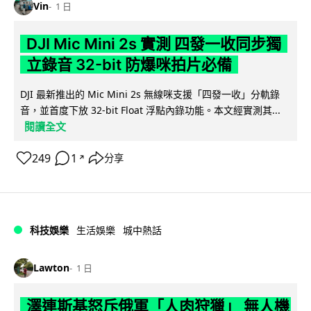
Vin
1 日
DJI Mic Mini 2s 實測 四發一收同步獨
立錄音 32-bit 防爆咪拍片必備
DJI 最新推出的 Mic Mini 2s 無線咪支援「四發一收」分軌錄
音，並首度下放 32-bit Float 浮點內錄功能。本文經實測其...
閱讀全文
249
1
分享
↗
科技娛樂
生活娛樂
城中熱話
Lawton
1 日
澤連斯基怒斥俄軍「人肉狩獵」 無人機