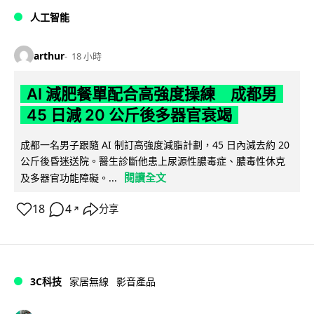
人工智能
arthur
18 小時
AI 減肥餐單配合高強度操練 成都男
45 日減 20 公斤後多器官衰竭
成都一名男子跟隨 AI 制訂高強度減脂計劃，45 日內減去約 20
公斤後昏迷送院。醫生診斷他患上尿源性膿毒症、膿毒性休克
閱讀全文
及多器官功能障礙。...
18
4
分享
↗
3C科技
家居無線
影音產品