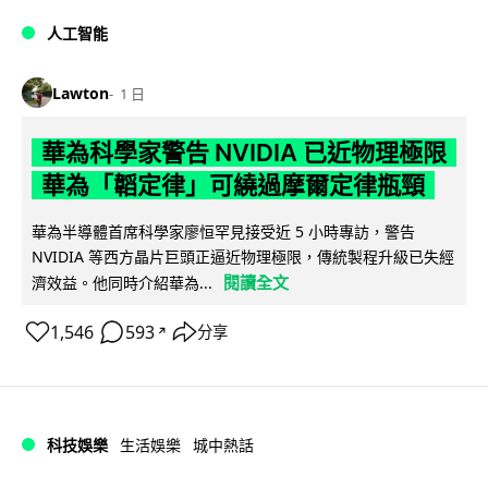
人工智能
Lawton
1 日
華為科學家警告 NVIDIA 已近物理極限
華為「韜定律」可繞過摩爾定律瓶頸
華為半導體首席科學家廖恒罕見接受近 5 小時專訪，警告
NVIDIA 等西方晶片巨頭正逼近物理極限，傳統製程升級已失經
閱讀全文
濟效益。他同時介紹華為...
1,546
593
分享
↗
科技娛樂
生活娛樂
城中熱話