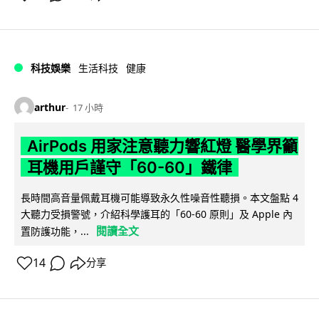
科技娛樂
生活科技
健康
arthur
17 小時
AirPods 用家注意聽力響紅燈 醫學界籲
耳機用戶謹守「60-60」鐵律
長時間高音量佩戴耳機可能導致永久性噪音性聽損。本文盤點 4
大聽力受損警號，介紹科學護耳的「60-60 原則」及 Apple 內
閱讀全文
置防護功能，...
14
分享