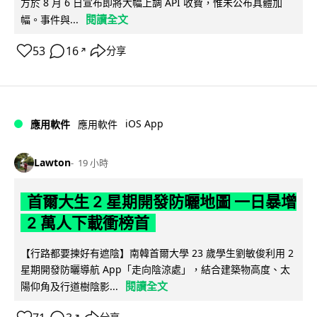
方於 8 月 6 日宣布即將大幅上調 API 收費，惟未公布具體加
閱讀全文
幅。事件與...
53
16
分享
↗
iOS App
應用軟件
應用軟件
Lawton
19 小時
首爾大生 2 星期開發防曬地圖 一日暴增
2 萬人下載衝榜首
【行路都要揀好有遮陰】南韓首爾大學 23 歲學生劉敏俊利用 2
星期開發防曬導航 App「走向陰涼處」，結合建築物高度、太
閱讀全文
陽仰角及行道樹陰影...