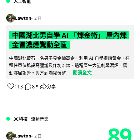
人工智能
Lawton
2 日
中國湖北男自學 AI 「煉金術」 屋內煉
金冒濃煙驚動全區
中國湖北黃石一名男子見金價高企，利用 AI 自學提煉黃金，在
租住單位私設高壓爐及作坊冶煉，過程產生大量刺鼻濃煙，驚
閱讀全文
動鄰居報警。警方到場揭發整...
113
8
分享
↗
3C科技
流動音樂
89
Lawton
2 日