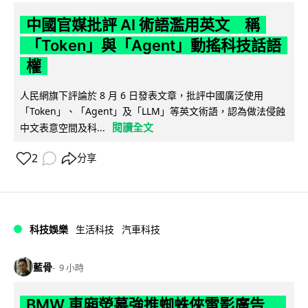
中國官媒批評 AI 術語濫用英文 稱
「Token」與「Agent」動搖科技話語
權
人民網旗下評論於 8 月 6 日發表文章，批評中國廣泛使用
「Token」、「Agent」及「LLM」等英文術語，認為做法侵蝕
閱讀全文
中文表意空間及科...
2
分享
科技娛樂
生活科技
汽車科技
藍骨
9 小時
BMW 車廂熒幕強推蜘蛛俠電影廣告