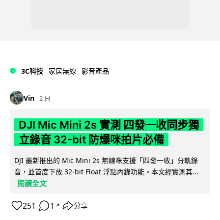
3C科技
家居無線
影音產品
Vin
2 日
DJI Mic Mini 2s 實測 四發一收同步獨
立錄音 32-bit 防爆咪拍片必備
DJI 最新推出的 Mic Mini 2s 無線咪支援「四發一收」分軌錄
音，並首度下放 32-bit Float 浮點內錄功能。本文經實測其...
閱讀全文
251
1
分享
↗