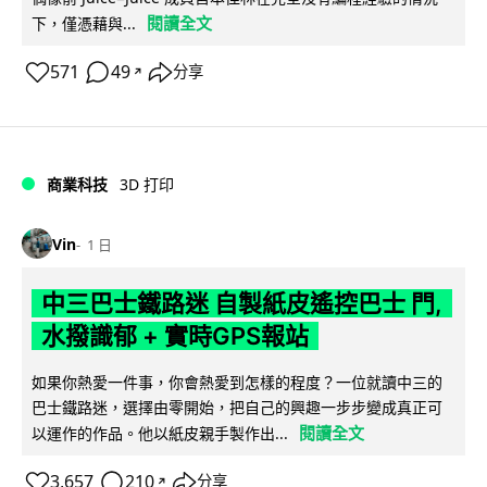
閱讀全文
下，僅憑藉與...
571
49
分享
↗
商業科技
3D 打印
Vin
1 日
中三巴士鐵路迷 自製紙皮遙控巴士 門,
水撥識郁 + 實時GPS報站
如果你熱愛一件事，你會熱愛到怎樣的程度？一位就讀中三的
巴士鐵路迷，選擇由零開始，把自己的興趣一步步變成真正可
閱讀全文
以運作的作品。他以紙皮親手製作出...
3,657
210
分享
↗