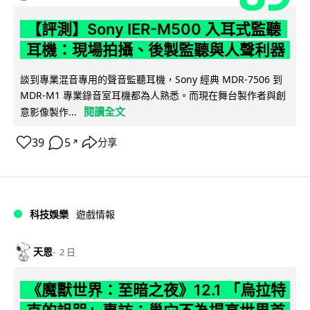
【評測】Sony IER-M500 入耳式監聽
耳機：現場拍攝、後製監聽與人聲利器
談到專業混音專用的聲音監聽耳機，Sony 經典 MDR-7506 到
MDR-M1 專業錄音室耳機都為人熟悉。而現在舞台製作者與創
閱讀全文
意影像製作...
39
5
分享
↗
科技娛樂
遊戲情報
天恩
2 日
《魔獸世界：至暗之夜》12.1 「烏拉特