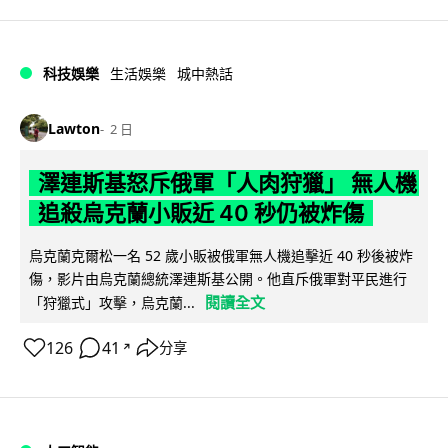
科技娛樂
生活娛樂
城中熱話
Lawton
2 日
澤連斯基怒斥俄軍「人肉狩獵」 無人機
追殺烏克蘭小販近 40 秒仍被炸傷
烏克蘭克爾松一名 52 歲小販被俄軍無人機追擊近 40 秒後被炸
傷，影片由烏克蘭總統澤連斯基公開。他直斥俄軍對平民進行
閱讀全文
「狩獵式」攻擊，烏克蘭...
126
41
分享
↗