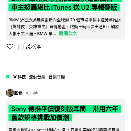
車主怒轟堪比 iTunes 送 U2 專輯翻版
BMW 近日透過無線更新向全球逾 70 個市場車輛中控熒幕推送
《蜘蛛俠：英雄重生》宣傳動畫，啟動車輛即彈出通知，觸發
閱讀全文
大批車主不滿。BMW 早...
1
分享
3C科技
流動音樂
音樂耳機
藍骨
10 小時
Sony 傳推平價復刻版耳筒 沿用六年
舊款規格挑戰加價潮
最近有爆料指 Sony 計劃於 9 月 7 日推出平價復刻版降噪耳機