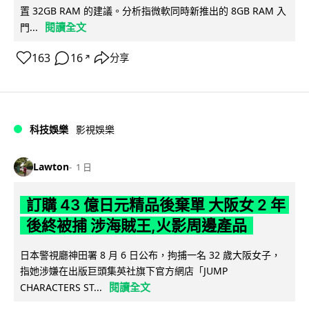
置 32GB RAM 的建議。分析指微軟同時新推出的 8GB RAM 入
閱讀全文
門...
163
16
分享
↗
科技娛樂
影視娛樂
Lawton
1 日
訂購 43 億日元精品後棄單 大阪女 2 年
後終被捕 涉海賊王,火影周邊產品
日本警視廳神田署 8 月 6 日公布，拘捕一名 32 歲大阪女子，
指她涉嫌在出版巨頭集英社旗下官方網店「JUMP
閱讀全文
CHARACTERS ST...