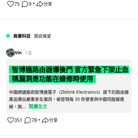
75
9
分享
↗
商業科技
資訊保安
Vin
1 日
智博通路由器爆後門 官方緊急下架止血
稱漏洞是功能在維修時使用
中國網通廠商智博通電子（Zbtlink Electronics）旗下的路由器
產品爆出嚴重安全漏洞，被發現每 35 秒便會與中國伺服器連
閱讀全文
線，旗...
351
78
分享
↗