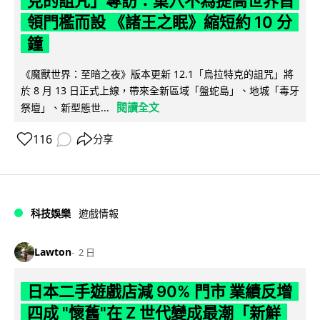
克的詛咒」專訪：巢穴不為提高世界首
領門檻而設 《諸王之眠》縮短約 10 分
鐘
《魔獸世界：至暗之夜》版本更新 12.1「烏拉特克的詛咒」將
於 8 月 13 日正式上線，帶來全新區域「盤蛇島」、地城「毒牙
閱讀全文
祭壇」、新型態世...
116
分享
科技娛樂
遊戲情報
Lawton
2 日
日本二手遊戲店減 90% 門市 業績反增
四成 "懷舊"在 Z 世代變成最潮「新鮮