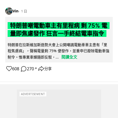
Vin
1 日
特朗普嘲電動車主有里程病 剩 75% 電
量即焦慮發作 狂言一手終結電車指令
特朗普在拉斯維加斯造勢大會上公開嘲諷電動車車主患有「里
程焦慮病」，聲稱電量剩 75% 便發作，並重申已廢除電動車強
閱讀全文
制令。惟專業車媒隨即反駁，...
608
270
分享
↗
ADVERTISEMENT