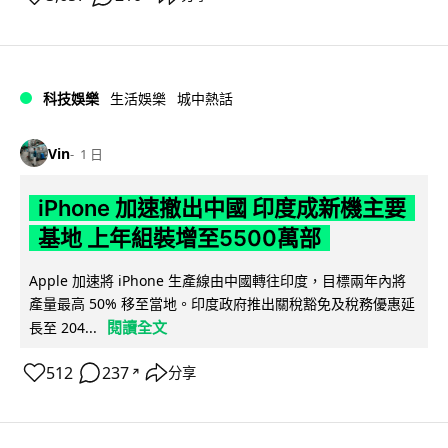
科技娛樂
生活娛樂
城中熱話
Vin
1 日
iPhone 加速撤出中國 印度成新機主要
基地 上年組裝增至5500萬部
Apple 加速將 iPhone 生產線由中國轉往印度，目標兩年內將
產量最高 50% 移至當地。印度政府推出關稅豁免及稅務優惠延
閱讀全文
長至 204...
512
237
分享
↗