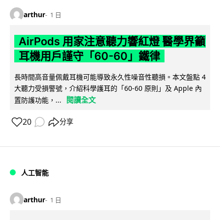
arthur
1 日
AirPods 用家注意聽力響紅燈 醫學界籲
耳機用戶謹守「60-60」鐵律
長時間高音量佩戴耳機可能導致永久性噪音性聽損。本文盤點 4
大聽力受損警號，介紹科學護耳的「60-60 原則」及 Apple 內
閱讀全文
置防護功能，...
20
分享
人工智能
arthur
1 日