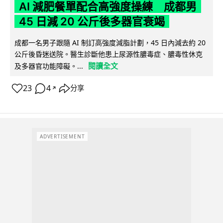
AI 減肥餐單配合高強度操練 成都男
45 日減 20 公斤後多器官衰竭
成都一名男子跟隨 AI 制訂高強度減脂計劃，45 日內減去約 20
公斤後昏迷送院。醫生診斷他患上尿源性膿毒症、膿毒性休克
閱讀全文
及多器官功能障礙。...
23
4
分享
↗
ADVERTISEMENT