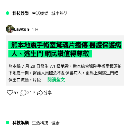
科技娛樂
生活娛樂
城中熱話
Lawton
1 日
熊本地震手術室驚魂片瘋傳 醫護保護病
人、逃生門 網民讚值得尊敬
熊本縣 7 月 28 日發生 7.1 級地震，熊本綜合醫院手術室鏡頭拍
下地震一刻，醫護人員臨危不亂保護病人，更馬上開逃生門確
閱讀全文
保出口流通。片段...
67
21
分享
↗
科技娛樂
生活科技
健康