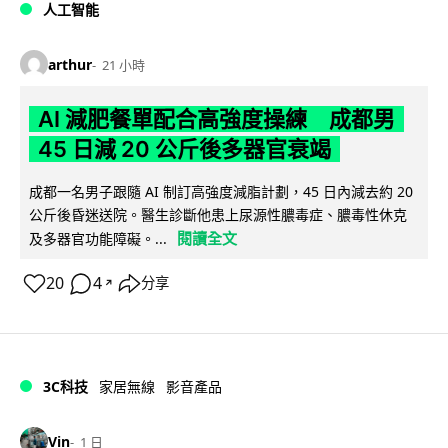
人工智能
arthur
21 小時
AI 減肥餐單配合高強度操練 成都男
45 日減 20 公斤後多器官衰竭
成都一名男子跟隨 AI 制訂高強度減脂計劃，45 日內減去約 20
公斤後昏迷送院。醫生診斷他患上尿源性膿毒症、膿毒性休克
閱讀全文
及多器官功能障礙。...
20
4
分享
↗
3C科技
家居無線
影音產品
Vin
1 日