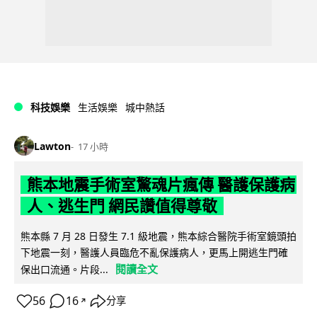
科技娛樂
生活娛樂
城中熱話
Lawton
17 小時
熊本地震手術室驚魂片瘋傳 醫護保護病
人、逃生門 網民讚值得尊敬
熊本縣 7 月 28 日發生 7.1 級地震，熊本綜合醫院手術室鏡頭拍
下地震一刻，醫護人員臨危不亂保護病人，更馬上開逃生門確
閱讀全文
保出口流通。片段...
56
16
分享
↗