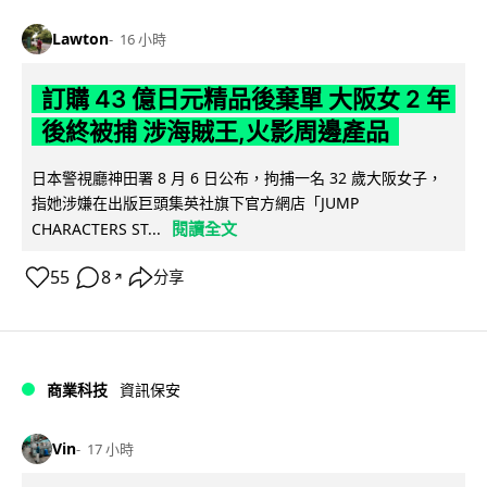
Lawton
16 小時
訂購 43 億日元精品後棄單 大阪女 2 年
後終被捕 涉海賊王,火影周邊產品
日本警視廳神田署 8 月 6 日公布，拘捕一名 32 歲大阪女子，
指她涉嫌在出版巨頭集英社旗下官方網店「JUMP
閱讀全文
CHARACTERS ST...
55
8
分享
↗
商業科技
資訊保安
Vin
17 小時