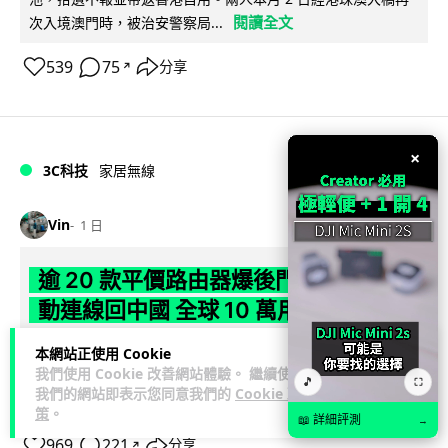
閱讀全文
次入境澳門時，被治安警察局...
539
75
分享
↗
×
3C科技
家居無線
Vin
1 日
逾 20 款平價路由器爆後門 每 35 秒自
動連線回中國 全球 10 萬用家私隱堪憂
網絡安全公司 VulnCheck 揭發中國智博通電子（Zbtlink）生產
本網站正使用 Cookie
我們使用 Cookie 改善網站體驗。 繼續使用
閱
的 20 多款路由器內置後門程式「Endlessdoors」（無盡...
🎵
⛶
我們的網站即表示您同意我們的
Cookie 政
讀全文
策
。
📖 詳細評測
→
969
221
分享
↗