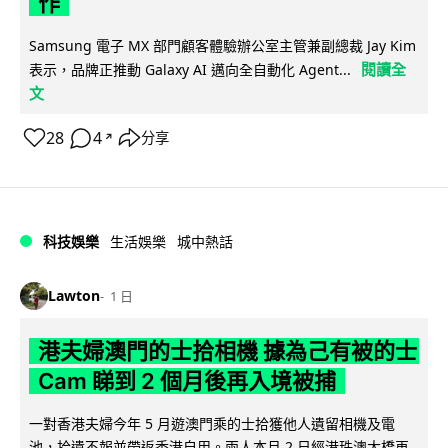
作
Samsung 電子 MX 部門顧客體驗辦公室主管兼副總裁 Jay Kim
閱讀全
表示，品牌正推動 Galaxy AI 邁向全自動化 Agent...
文
28
4
分享
↗
科技娛樂
生活娛樂
城中熱話
Lawton
1 日
港夫婦澳門的士拾相機 據為己有被的士
Cam 睇到 2 個月後再入境被捕
一對香港夫婦今年 5 月遊澳門乘的士拾獲他人遺留相機及電
池，拾遺不報並帶返香港自用。兩人本月 2 日經港珠澳大橋再