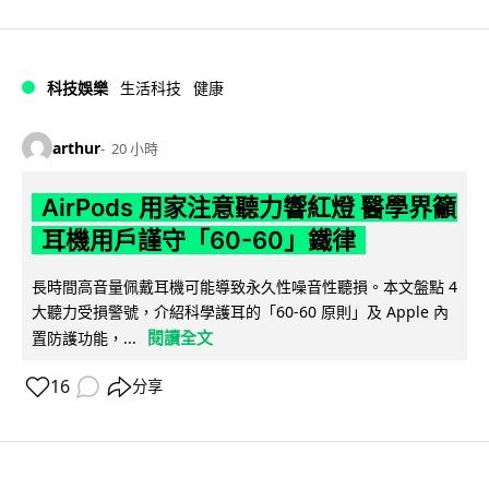
科技娛樂
生活科技
健康
arthur
20 小時
AirPods 用家注意聽力響紅燈 醫學界籲
耳機用戶謹守「60-60」鐵律
長時間高音量佩戴耳機可能導致永久性噪音性聽損。本文盤點 4
大聽力受損警號，介紹科學護耳的「60-60 原則」及 Apple 內
閱讀全文
置防護功能，...
16
分享