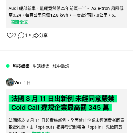
Audi 呢部新車，能耗竟然係25年前嘅一半。 A2 e-tron 風阻低
至0.24，每百公里只需12.8 kWh，一度電行到7.8公里。6...
閱讀全文
7
1
分享
↗
科技娛樂
生活娛樂
城中熱話
Vin
1 日
法國 8 月 11 日出新例 未經同意嚴禁
Cold Call 違規企業最高罰 345 萬
法國將於 8 月 11 日起實施新例，全面禁止企業未經消費者同意
致電推銷，由「opt-out」拒接登記制轉為「opt-in」先徵同意