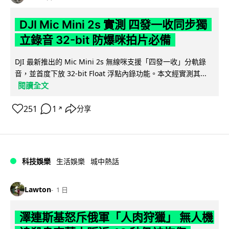
DJI Mic Mini 2s 實測 四發一收同步獨
立錄音 32-bit 防爆咪拍片必備
DJI 最新推出的 Mic Mini 2s 無線咪支援「四發一收」分軌錄
音，並首度下放 32-bit Float 浮點內錄功能。本文經實測其...
閱讀全文
251
1
分享
↗
科技娛樂
生活娛樂
城中熱話
Lawton
1 日
澤連斯基怒斥俄軍「人肉狩獵」 無人機