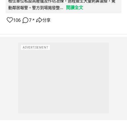
租住單位私設高壓爐及作坊冶煉，過程產生大量刺鼻濃煙，驚
閱讀全文
動鄰居報警。警方到場揭發整...
106
7
分享
↗
ADVERTISEMENT