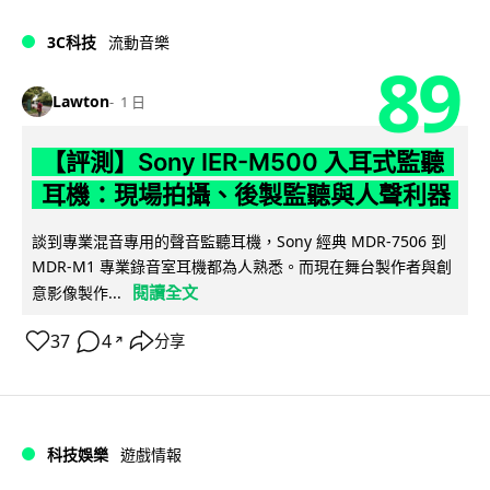
3C科技
流動音樂
89
Lawton
1 日
【評測】Sony IER-M500 入耳式監聽
耳機：現場拍攝、後製監聽與人聲利器
談到專業混音專用的聲音監聽耳機，Sony 經典 MDR-7506 到
MDR-M1 專業錄音室耳機都為人熟悉。而現在舞台製作者與創
閱讀全文
意影像製作...
37
4
分享
↗
科技娛樂
遊戲情報