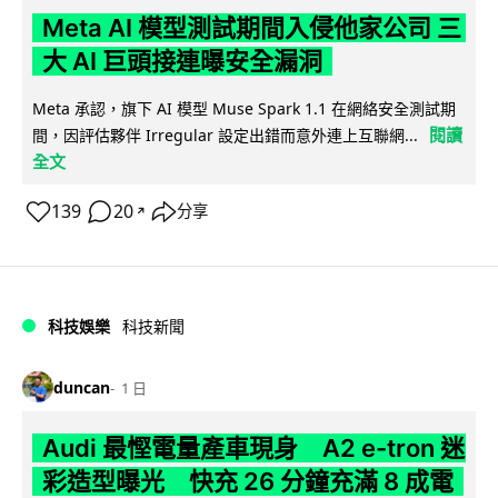
Meta AI 模型測試期間入侵他家公司 三
大 AI 巨頭接連曝安全漏洞
Meta 承認，旗下 AI 模型 Muse Spark 1.1 在網絡安全測試期
閱讀
間，因評估夥伴 Irregular 設定出錯而意外連上互聯網...
全文
139
20
分享
↗
科技娛樂
科技新聞
duncan
1 日
Audi 最慳電量產車現身 A2 e-tron 迷
彩造型曝光 快充 26 分鐘充滿 8 成電