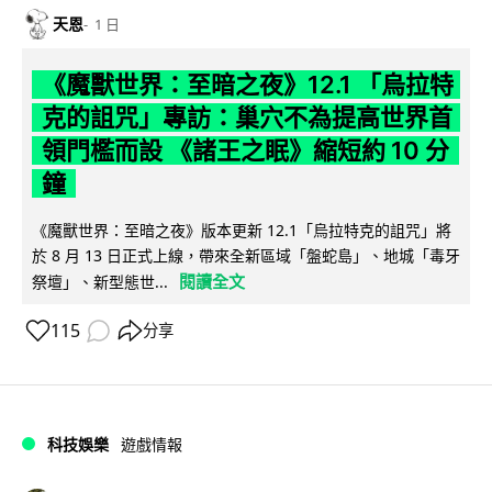
天恩
1 日
《魔獸世界：至暗之夜》12.1 「烏拉特
克的詛咒」專訪：巢穴不為提高世界首
領門檻而設 《諸王之眠》縮短約 10 分
鐘
《魔獸世界：至暗之夜》版本更新 12.1「烏拉特克的詛咒」將
於 8 月 13 日正式上線，帶來全新區域「盤蛇島」、地城「毒牙
閱讀全文
祭壇」、新型態世...
115
分享
科技娛樂
遊戲情報