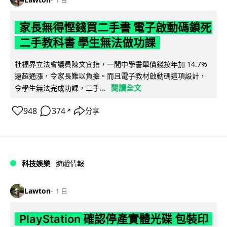
家長無得慳錢買二手書 電子啟動碼鎖死
二手教科書 學生無法做功課
社福界立法會議員陳文宜指，一間中學書單價錢按年加 14.7%
遠超通漲，令家長難以負擔。而且電子教材啟動碼這項設計，
閱讀全文
令學生無法完成功課，二手...
948
374
分享
↗
科技娛樂
遊戲情報
Lawton
1 日
PlayStation 確認停產實體光碟 包裝印