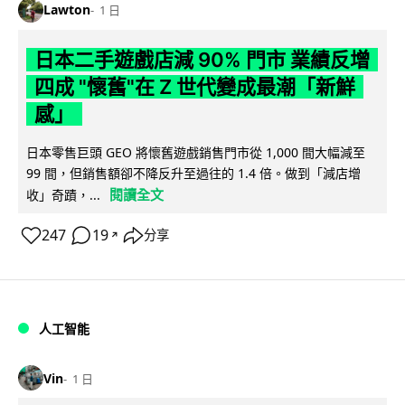
Lawton
1 日
日本二手遊戲店減 90% 門市 業績反增
四成 "懷舊"在 Z 世代變成最潮「新鮮
感」
日本零售巨頭 GEO 將懷舊遊戲銷售門市從 1,000 間大幅減至
99 間，但銷售額卻不降反升至過往的 1.4 倍。做到「減店增
閱讀全文
收」奇蹟，...
247
19
分享
↗
人工智能
Vin
1 日