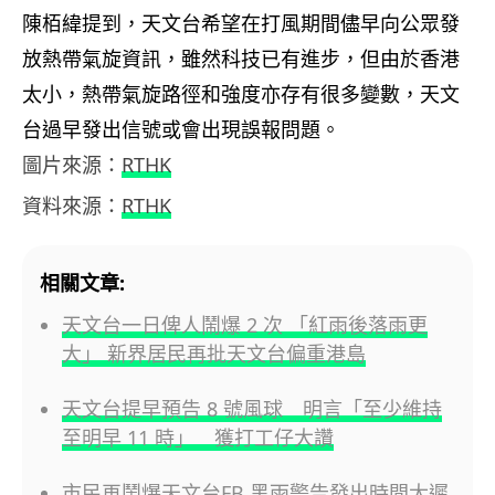
陳栢緯提到，天文台希望在打風期間儘早向公眾發
放熱帶氣旋資訊，雖然科技已有進步，但由於香港
太小，熱帶氣旋路徑和強度亦存有很多變數，天文
台過早發出信號或會出現誤報問題。
圖片來源：
RTHK
資料來源：
RTHK
相關文章:
天文台一日俾人鬧爆 2 次 「紅雨後落雨更
大」 新界居民再批天文台偏重港島
天文台提早預告 8 號風球 明言「至少維持
至明早 11 時」 獲打工仔大讚
市民再鬧爆天文台FB 黑雨警告發出時間太遲