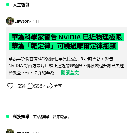
人工智能
Lawton
1 日
華為科學家警告 NVIDIA 已近物理極限
華為「韜定律」可繞過摩爾定律瓶頸
華為半導體首席科學家廖恒罕見接受近 5 小時專訪，警告
NVIDIA 等西方晶片巨頭正逼近物理極限，傳統製程升級已失經
閱讀全文
濟效益。他同時介紹華為...
1,554
596
分享
↗
科技娛樂
生活娛樂
城中熱話
Lawton
1 日