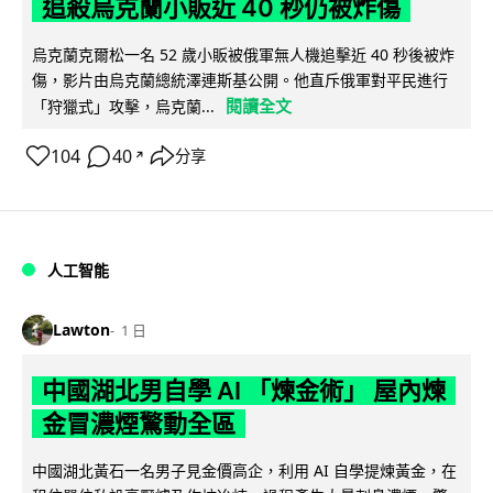
追殺烏克蘭小販近 40 秒仍被炸傷
烏克蘭克爾松一名 52 歲小販被俄軍無人機追擊近 40 秒後被炸
傷，影片由烏克蘭總統澤連斯基公開。他直斥俄軍對平民進行
閱讀全文
「狩獵式」攻擊，烏克蘭...
104
40
分享
↗
人工智能
Lawton
1 日
中國湖北男自學 AI 「煉金術」 屋內煉
金冒濃煙驚動全區
中國湖北黃石一名男子見金價高企，利用 AI 自學提煉黃金，在