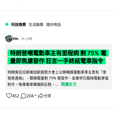
科技娛樂
生活娛樂
城中熱話
Vin
16 小時
特朗普嘲電動車主有里程病 剩 75% 電
量即焦慮發作 狂言一手終結電車指令
特朗普在拉斯維加斯造勢大會上公開嘲諷電動車車主患有「里
程焦慮病」，聲稱電量剩 75% 便發作，並重申已廢除電動車強
閱讀全文
制令。惟專業車媒隨即反駁，...
452
204
分享
↗