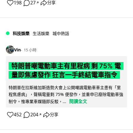
198
27
分享
↗
科技娛樂
生活娛樂
城中熱話
Vin
15 小時
特朗普嘲電動車主有里程病 剩 75% 電
量即焦慮發作 狂言一手終結電車指令
特朗普在拉斯維加斯造勢大會上公開嘲諷電動車車主患有「里
程焦慮病」，聲稱電量剩 75% 便發作，並重申已廢除電動車強
閱讀全文
制令。惟專業車媒隨即反駁，...
452
204
分享
↗