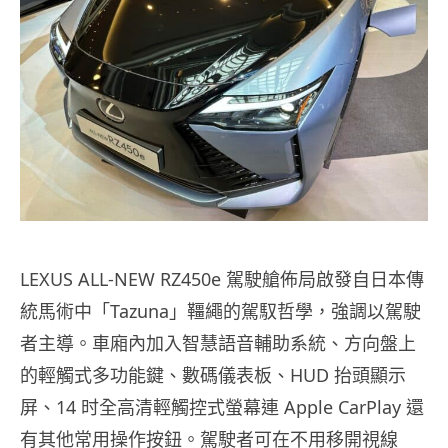
LEXUS ALL-NEW RZ450e 駕駛艙佈局啟發自日本傳
統馬術中「Tazuna」韁繩的駕馭哲學，強調以駕駛
者主導。車廂內加入智慧語音輔助系統、方向盤上
的輕觸式多功能鍵、數碼儀表板、HUD 抬頭顯示
屏、14 时全高清輕觸控式螢幕連 Apple CarPlay 還
有其他常用操作按鈕。駕駛者可在不用移開視線