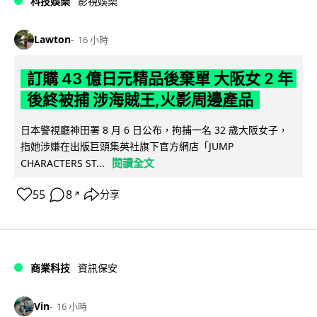
科技娛樂
影視娛樂
Lawton
16 小時
訂購 43 億日元精品後棄單 大阪女 2 年
後終被捕 涉海賊王,火影周邊產品
日本警視廳神田署 8 月 6 日公布，拘捕一名 32 歲大阪女子，
指她涉嫌在出版巨頭集英社旗下官方網店「JUMP
閱讀全文
CHARACTERS ST...
55
8
分享
↗
商業科技
資訊保安
Vin
16 小時