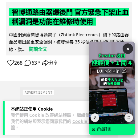
智博通路由器爆後門 官方緊急下架止血
稱漏洞是功能在維修時使用
中國網通廠商智博通電子（Zbtlink Electronics）旗下的路由器
產品爆出嚴重安全漏洞，被發現每 35 秒便會與中國伺服器連
×
閱讀全文
線，旗...
268
63
分享
↗
ADVERTISEMENT
本網站正使用 Cookie
我們使用 Cookie 改善網站體驗。 繼續使用
🎵
⛶
我們的網站即表示您同意我們的
Cookie 政
策
。
📖 詳細評測
→