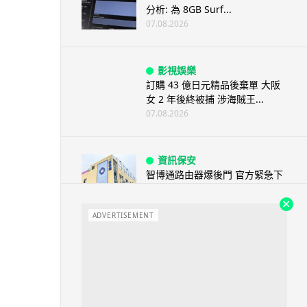
分析: 為 8GB Surf...
07.08.2026
影視娛樂
訂購 43 億日元精品後棄單 大阪
女 2 年後終被捕 涉海賊王...
07.08.2026
資訊保安
智博通路由器爆後門 官方緊急下
架止血 稱漏洞是功能在維修時使
用
ADVERTISEMENT
07.08.2026
城中熱話
熊本地震手術室驚魂片瘋傳 醫護
保護病人、逃生門 網民讚值得
尊...