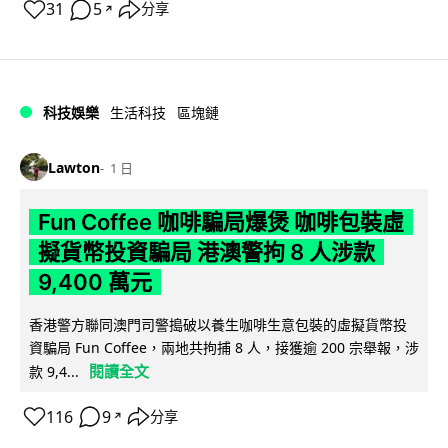
31
5
分享
↗
科技娛樂
生活科技
區塊鏈
Lawton
1 日
Fun Coffee 咖啡騙局爆煲 咖啡包裝虛
擬貨幣投資騙局 港澳警拘 8 人涉款
9,400 萬元
香港警方聯同澳門司警搗破以養生咖啡生意包裝的虛擬貨幣投
資騙局 Fun Coffee，兩地共拘捕 8 人，接獲逾 200 宗舉報，涉
閱讀全文
款 9,4...
116
9
分享
↗