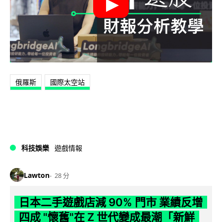
俄羅斯
國際太空站
科技娛樂
遊戲情報
Lawton
28 分
日本二手遊戲店減 90% 門市 業績反增
四成 "懷舊"在 Z 世代變成最潮「新鮮