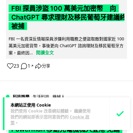
FBI 探員涉盜 100 萬美元加密幣 向
ChatGPT 尋求理財及移民葡萄牙建議終
被捕
FBI 一名資深反情報探員涉嫌利用職務之便盜取敵對國家近 100
萬美元加密貨幣，事後更向 ChatGPT 諮詢理財及移民葡萄牙方
閱讀全文
案，最終因...
23
1
分享
↗
科技娛樂
生活科技
機械人
本網站正使用 Cookie
我們使用 Cookie 改善網站體驗。 繼續使用
arthur
1 日
我們的網站即表示您同意我們的
Cookie 政
策
。
Powerman 移動充電機械人登港 免鋪