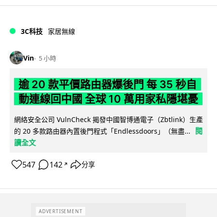
3C科技
家居無線
Vin
5 小時
逾 20 款平價路由器爆後門 每 35 秒自
動連線回中國 全球 10 萬用家私隱堪憂
網絡安全公司 VulnCheck 揭發中國智博通電子（Zbtlink）生產
閱
的 20 多款路由器內置後門程式「Endlessdoors」（無盡...
讀全文
547
142
分享
↗
ADVERTISEMENT