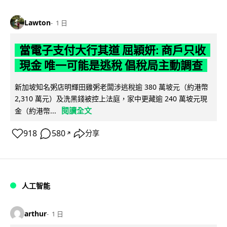
Lawton
1 日
當電子支付大行其道 屈穎妍: 商戶只收
現金 唯一可能是逃稅 倡稅局主動調查
新加坡知名粥店明輝田雞粥老闆涉逃稅逾 380 萬坡元（約港幣
2,310 萬元）及洗黑錢被控上法庭，家中更藏逾 240 萬坡元現
閱讀全文
金（約港幣...
918
580
分享
↗
人工智能
arthur
1 日