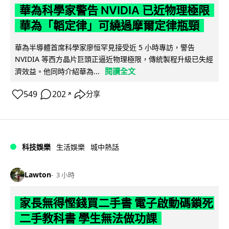
華為科學家警告 NVIDIA 已近物理極限
華為「韜定律」可繞過摩爾定律瓶頸
華為半導體首席科學家廖恒罕見接受近 5 小時專訪，警告
NVIDIA 等西方晶片巨頭正逼近物理極限，傳統製程升級已失經
閱讀全文
濟效益。他同時介紹華為...
549
202
分享
↗
科技娛樂
生活娛樂
城中熱話
Lawton
3 小時
家長無得慳錢買二手書 電子啟動碼鎖死
二手教科書 學生無法做功課