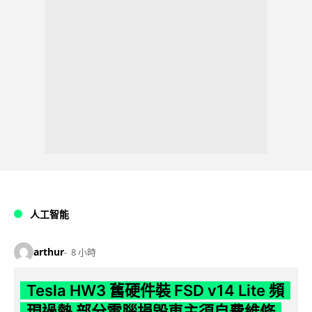
人工智能
arthur
8 小時
Tesla HW3 舊硬件裝 FSD v14 Lite 頻
現過熱 部分電腦損毀車主須自費維修