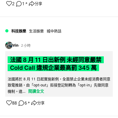
2
1
分享
↗
科技娛樂
生活娛樂
城中熱話
Vin
2 小時
法國 8 月 11 日出新例 未經同意嚴禁
Cold Call 違規企業最高罰 345 萬
法國將於 8 月 11 日起實施新例，全面禁止企業未經消費者同意
致電推銷，由「opt-out」拒接登記制轉為「opt-in」先徵同意
閱讀全文
機制。違...
88
6
分享
↗