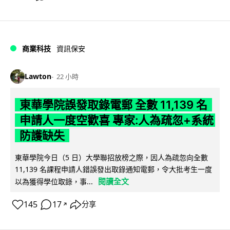
商業科技
資訊保安
Lawton
22 小時
東華學院誤發取錄電郵 全數 11,139 名
申請人一度空歡喜 專家:人為疏忽+系統
防護缺失
東華學院今日（5 日）大學聯招放榜之際，因人為疏忽向全數
11,139 名課程申請人錯誤發出取錄通知電郵，令大批考生一度
閱讀全文
以為獲得學位取錄，事...
145
17
分享
↗