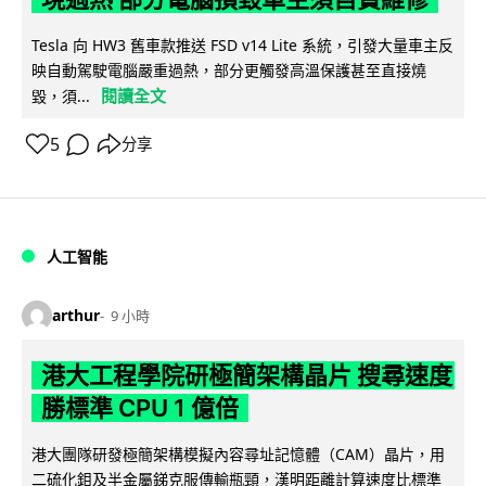
Tesla 向 HW3 舊車款推送 FSD v14 Lite 系統，引發大量車主反
映自動駕駛電腦嚴重過熱，部分更觸發高溫保護甚至直接燒
閱讀全文
毀，須...
5
分享
人工智能
arthur
9 小時
港大工程學院研極簡架構晶片 搜尋速度
勝標準 CPU 1 億倍
港大團隊研發極簡架構模擬內容尋址記憶體（CAM）晶片，用
二硫化鉬及半金屬銻克服傳輸瓶頸，漢明距離計算速度比標準