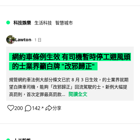
科技娛樂
生活科技
智慧城市
Lawton
1 日
網約車條例生效 有司機暫時停工避風頭
的士業界籲白牌 "改邪歸正"
規管網約車法例大部分條文已於 8 月 3 日生效，的士業界就期
望白牌車司機，能夠「改邪歸正」回流駕駛的士。新例大幅提
閱讀全文
高罰則，首次定罪最高罰款...
200
142
分享
↗