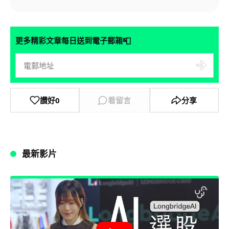
📮
更多精彩文章每日送到電子郵箱
讚好
0
看留言
分享
最新影片