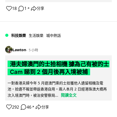
18
1
分享
↗
科技娛樂
生活娛樂
城中熱話
Lawton
5 小時
港夫婦澳門的士拾相機 據為己有被的士
Cam 睇到 2 個月後再入境被捕
一對香港夫婦今年 5 月遊澳門乘的士拾獲他人遺留相機及電
池，拾遺不報並帶返香港自用。兩人本月 2 日經港珠澳大橋再
閱讀全文
次入境澳門時，被治安警察局...
292
46
分享
↗