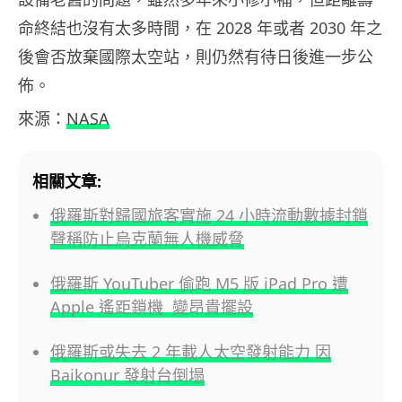
命終結也沒有太多時間，在 2028 年或者 2030 年之
後會否放棄國際太空站，則仍然有待日後進一步公
佈。
來源：
NASA
相關文章:
俄羅斯對歸國旅客實施 24 小時流動數據封鎖
聲稱防止烏克蘭無人機威脅
俄羅斯 YouTuber 偷跑 M5 版 iPad Pro 遭
Apple 遙距鎖機 變昂貴擺設
俄羅斯或失去 2 年載人太空發射能力 因
Baikonur 發射台倒塌