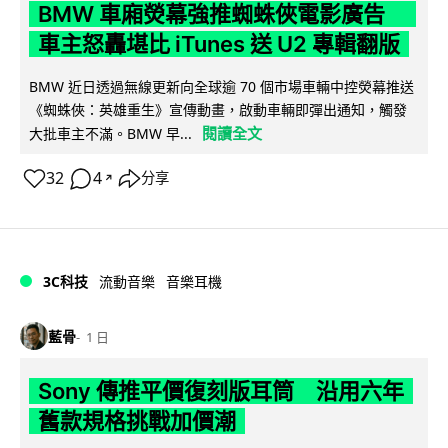
BMW 車廂熒幕強推蜘蛛俠電影廣告
車主怒轟堪比 iTunes 送 U2 專輯翻版
BMW 近日透過無線更新向全球逾 70 個市場車輛中控熒幕推送
《蜘蛛俠：英雄重生》宣傳動畫，啟動車輛即彈出通知，觸發
閱讀全文
大批車主不滿。BMW 早...
32
4
分享
↗
3C科技
流動音樂
音樂耳機
藍骨
1 日
Sony 傳推平價復刻版耳筒 沿用六年
舊款規格挑戰加價潮