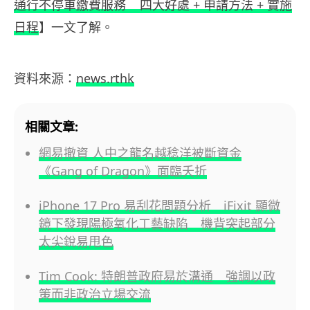
通行不停車繳費服務 四大好處 + 申請方法 + 實施
日程
】一文了解。
資料來源：
news.rthk
相關文章:
網易撤資 人中之龍名越稔洋被斷資金
《Gang of Dragon》面臨夭折
iPhone 17 Pro 易刮花問題分析 iFixit 顯微
鏡下發現陽極氧化工藝缺陷 機背突起部分
太尖銳易甩色
Tim Cook: 特朗普政府易於溝通 強調以政
策而非政治立場交流