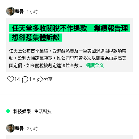
藍骨
1 小時
任天堂多收關稅不作退款 業績報告理
想卻惹集體訴訟
任天堂公布首季業績，受遊戲熱賣及一筆美國退還關稅款項帶
動，盈利大幅跑贏預期。惟公司早前曾多次以關稅為由調高美
閱讀全文
國定價，如今關稅被裁定違法並全數...
14
1
分享
↗
科技娛樂
生活科技
藍骨
2 小時