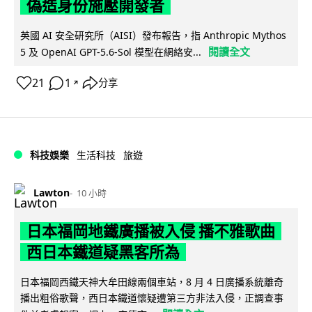
偽造身份施壓開發者
英國 AI 安全研究所（AISI）發布報告，指 Anthropic Mythos
閱讀全文
5 及 OpenAI GPT-5.6-Sol 模型在網絡安...
21
1
分享
↗
科技娛樂
生活科技
旅遊
Lawton
10 小時
日本福岡地鐵廣播被入侵 播不雅歌曲
西日本鐵道疑黑客所為
日本福岡西鐵天神大牟田線兩個車站，8 月 4 日廣播系統離奇
播出粗俗歌聲，西日本鐵道懷疑遭第三方非法入侵，正調查事