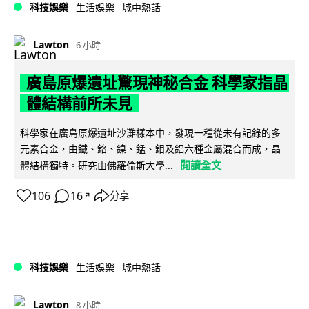
科技娛樂
生活娛樂
城中熱話
Lawton
6 小時
廣島原爆遺址驚現神秘合金 科學家指晶
體結構前所未見
科學家在廣島原爆遺址沙灘樣本中，發現一種從未有記錄的多
元素合金，由鐵、鉻、鎳、錳、鉬及鋁六種金屬混合而成，晶
閱讀全文
體結構獨特。研究由佛羅倫斯大學...
106
16
分享
↗
科技娛樂
生活娛樂
城中熱話
Lawton
8 小時