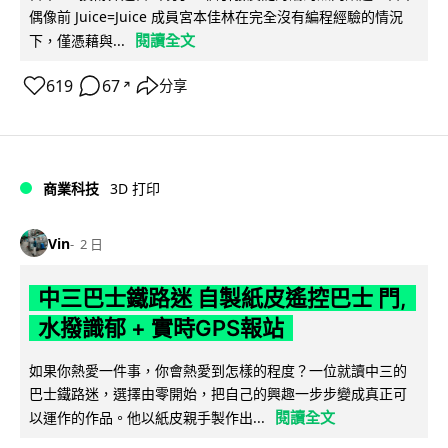
偶像前 Juice=Juice 成員宮本佳林在完全沒有編程經驗的情況
閱讀全文
下，僅憑藉與...
619
67
分享
↗
商業科技
3D 打印
Vin
2 日
中三巴士鐵路迷 自製紙皮遙控巴士 門,
水撥識郁 + 實時GPS報站
如果你熱愛一件事，你會熱愛到怎樣的程度？一位就讀中三的
巴士鐵路迷，選擇由零開始，把自己的興趣一步步變成真正可
閱讀全文
以運作的作品。他以紙皮親手製作出...