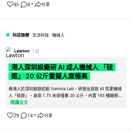
45
6
分享
↗
科技娛樂
生活科技
機械人
Lawton
1 日
港人深圳設廠研 AI 成人機械人 「硅
姬」 20 公斤重擬人度極高
香港人於深圳創辦初創 Somnia Lab，研發出首款 AI 性愛機械
人「硅姬」，身高 1.75 米卻僅重 20 公斤，內置 165 種親密...
閱讀全文
29
14
分享
↗