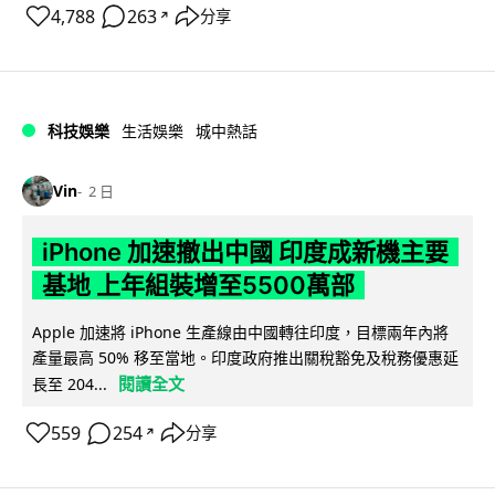
4,788
263
分享
↗
科技娛樂
生活娛樂
城中熱話
Vin
2 日
iPhone 加速撤出中國 印度成新機主要
基地 上年組裝增至5500萬部
Apple 加速將 iPhone 生產線由中國轉往印度，目標兩年內將
產量最高 50% 移至當地。印度政府推出關稅豁免及稅務優惠延
閱讀全文
長至 204...
559
254
分享
↗