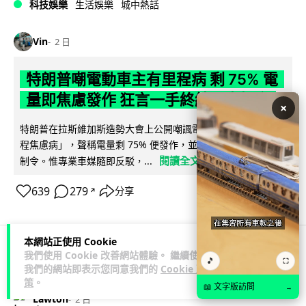
科技娛樂
生活娛樂
城中熱話
Vin
2 日
特朗普嘲電動車主有里程病 剩 75% 電
量即焦慮發作 狂言一手終結電車指令
×
特朗普在拉斯維加斯造勢大會上公開嘲諷電動車車主患有「里
程焦慮病」，聲稱電量剩 75% 便發作，並重申已廢除電動車強
閱讀全文
制令。惟專業車媒隨即反駁，...
639
279
分享
↗
本網站正使用 Cookie
我們使用 Cookie 改善網站體驗。 繼續使用
🎵
人工智能
⛶
我們的網站即表示您同意我們的
Cookie 政
策
。
📖 文字版訪問
→
Lawton
2 日