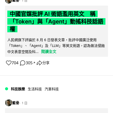
藍骨
1 日
中國官媒批評 AI 術語濫用英文 稱
「Token」與「Agent」動搖科技話語
權
人民網旗下評論於 8 月 6 日發表文章，批評中國廣泛使用
「Token」、「Agent」及「LLM」等英文術語，認為做法侵蝕
閱讀全文
中文表意空間及科...
704
305
分享
↗
科技娛樂
生活科技
汽車科技
藍骨
1 日