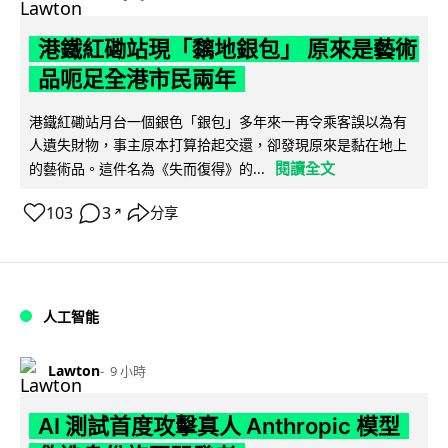
港鐵紅磡站現「黐地銀包」 原來是藝術
品呃足全港市民兩年
港鐵紅磡站月台一個銀色「銀包」多年來一再令乘客誤以為有
人遺失財物，事主原本打算拾起交還，卻發現原來是黏在地上
閱讀全文
的藝術品。這件名為《失而復得》的...
103
3
分享
↗
人工智能
Lawton
9 小時
AI 測試首度攻擊真人 Anthropic 模型