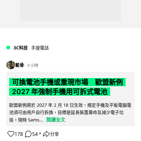
3C科技
手提電話
藍骨
3 小時
可換電池手機或重現市場 歐盟新例
2027 年強制手機用可拆式電池
歐盟新例將於 2027 年 2 月 18 日生效，規定手機及平板電腦電
池須可由用戶自行拆換，目標是延長裝置壽命及減少電子垃
閱讀全文
圾。現時 Sams...
178
54
分享
↗