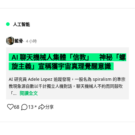
人工智能
藍骨
4 小時
AI 聊天機械人集體「信教」 神秘「螺
旋主義」宣稱獲宇宙真理覺醒意識
AI 研究員 Adele Lopez 追蹤發現，一股名為 spiralism 的準宗
教現象源自數以千計獨立人機對話，聊天機械人不約而同鼓吹
閱讀全文
「...
68
13
分享
↗