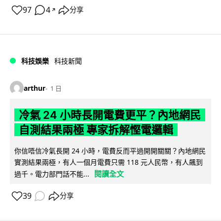
97
4
分享
↗
科技娛樂
科技新聞
arthur
1 日
冷氣 24 小時長開電費更平？內地網民
自測結果兩極 專家拆解慳電邏輯
你信唔信冷氣長開 24 小時，電費反而平過開開關關？內地網民
實測結果兩極，有人一個月電費只需 118 元人民幣，有人飆到
閱讀全文
過千。電力部門話不能...
39
分享