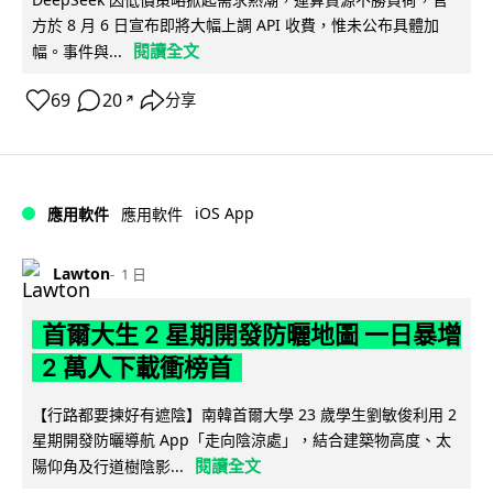
方於 8 月 6 日宣布即將大幅上調 API 收費，惟未公布具體加
閱讀全文
幅。事件與...
69
20
分享
↗
iOS App
應用軟件
應用軟件
Lawton
1 日
首爾大生 2 星期開發防曬地圖 一日暴增
2 萬人下載衝榜首
【行路都要揀好有遮陰】南韓首爾大學 23 歲學生劉敏俊利用 2
星期開發防曬導航 App「走向陰涼處」，結合建築物高度、太
閱讀全文
陽仰角及行道樹陰影...