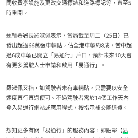
閉收費亭設施及更改交通標誌和道路標記等，直至5
時重開。
運輸署署長羅淑佩表示，當局截至周二（25日）已
發出超過66萬張車輛貼，佔全港車輛約8成，當中超
過6成車輛已開立「易通行」戶口，預計未來10天會
有更多駕駛人士申請和啟用「易通行」。
羅淑佩又指，如駕駛者未有車輛貼，只需要以安全
速度直行直過便可。不過駕駛者需於14個工作天內
登入易通行網站或應用程式，按指示補交隧道費。
想知更多有關「易通行」的服務內容，即點擊【
易