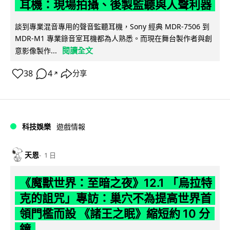
耳機：現場拍攝、後製監聽與人聲利器
談到專業混音專用的聲音監聽耳機，Sony 經典 MDR-7506 到
MDR-M1 專業錄音室耳機都為人熟悉。而現在舞台製作者與創
閱讀全文
意影像製作...
38
4
分享
↗
科技娛樂
遊戲情報
天恩
1 日
《魔獸世界：至暗之夜》12.1 「烏拉特
克的詛咒」專訪：巢穴不為提高世界首
領門檻而設 《諸王之眠》縮短約 10 分
鐘