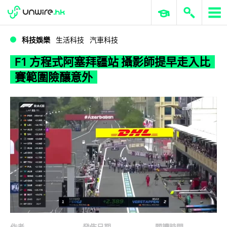
WWDC 2026
GenAI 與雲端科技專區
ERP 與商業 AI
F1 方程式阿塞拜疆站 攝影師提早走入比賽範圍險釀意外
科技娛樂
生活科技
汽車科技
F1 方程式阿塞拜疆站 攝影師提早走入比
賽範圍險釀意外
作者
發佈日期
閱讀時間