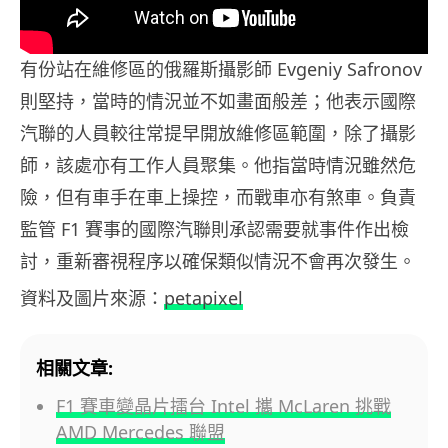
有份站在維修區的俄羅斯攝影師 Evgeniy Safronov
則堅持，當時的情況並不如畫面般差；他表示國際
汽聯的人員較往常提早開放維修區範圍，除了攝影
師，該處亦有工作人員聚集。他指當時情況雖然危
險，但有車手在車上操控，而戰車亦有煞車。負責
監管 F1 賽事的國際汽聯則承認需要就事件作出檢
討，重新審視程序以確保類似情況不會再次發生。
資料及圖片來源：
petapixel
相關文章:
F1 賽車變晶片擂台 Intel 攜 McLaren 挑戰
AMD Mercedes 聯盟