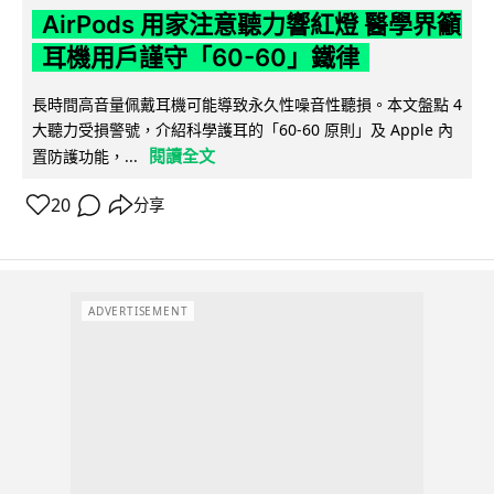
AirPods 用家注意聽力響紅燈 醫學界籲
耳機用戶謹守「60-60」鐵律
長時間高音量佩戴耳機可能導致永久性噪音性聽損。本文盤點 4
大聽力受損警號，介紹科學護耳的「60-60 原則」及 Apple 內
閱讀全文
置防護功能，...
20
分享
ADVERTISEMENT