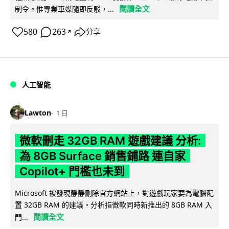
閱讀全文
制令。惟專業車媒隨即反駁，...
580
263
分享
↗
人工智能
Lawton
1 日
微軟刪走 32GB RAM 遊戲建議 分析:
為 8GB Surface 銷售鋪路 連自家
Copilot+ 門檻也未到
Microsoft 被發現靜靜刪除官方網站上，對遊戲玩家要為電腦配
置 32GB RAM 的建議。分析指微軟同時新推出的 8GB RAM 入
閱讀全文
門...