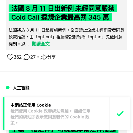
法國 8 月 11 日出新例 未經同意嚴禁
Cold Call 違規企業最高罰 345 萬
法國將於 8 月 11 日起實施新例，全面禁止企業未經消費者同意
致電推銷，由「opt-out」拒接登記制轉為「opt-in」先徵同意
閱讀全文
機制。違...
362
27
分享
↗
人工智能
Lawton
2 日
本網站正使用 Cookie
我們使用 Cookie 改善網站體驗。 繼續使用
我們的網站即表示您同意我們的
Cookie 政
華為科學家警告 NVIDIA 已近物理極限
策
。
華為「韜定律」可繞過摩爾定律瓶頸