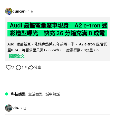
duncan
1 日
Audi 最慳電量產車現身 A2 e-tron 迷
彩造型曝光 快充 26 分鐘充滿 8 成電
Audi 呢部新車，能耗竟然係25年前嘅一半。 A2 e-tron 風阻低
至0.24，每百公里只需12.8 kWh，一度電行到7.8公里。6...
閱讀全文
7
1
分享
↗
科技娛樂
生活娛樂
城中熱話
Vin
2 日