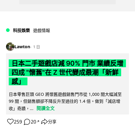
科技娛樂
遊戲情報
Lawton
1 日
日本二手遊戲店減 90% 門市 業績反增
四成 "懷舊"在 Z 世代變成最潮「新鮮
感」
日本零售巨頭 GEO 將懷舊遊戲銷售門市從 1,000 間大幅減至
99 間，但銷售額卻不降反升至過往的 1.4 倍。做到「減店增
閱讀全文
收」奇蹟，...
259
20
分享
↗