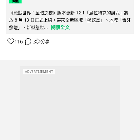
《魔獸世界：至暗之夜》版本更新 12.1「烏拉特克的詛咒」將
於 8 月 13 日正式上線，帶來全新區域「盤蛇島」、地城「毒牙
閱讀全文
祭壇」、新型態世...
116
分享
ADVERTISEMENT