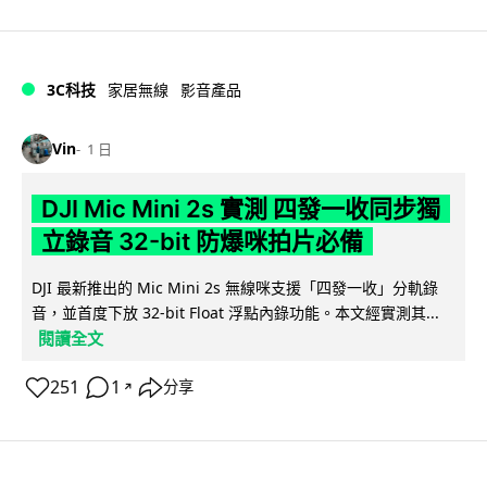
3C科技
家居無線
影音產品
Vin
1 日
DJI Mic Mini 2s 實測 四發一收同步獨
立錄音 32-bit 防爆咪拍片必備
DJI 最新推出的 Mic Mini 2s 無線咪支援「四發一收」分軌錄
音，並首度下放 32-bit Float 浮點內錄功能。本文經實測其...
閱讀全文
251
1
分享
↗