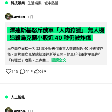
科技娛樂
生活娛樂
城中熱話
Lawton
1 日
澤連斯基怒斥俄軍「人肉狩獵」 無人機
追殺烏克蘭小販近 40 秒仍被炸傷
烏克蘭克爾松一名 52 歲小販被俄軍無人機追擊近 40 秒後被炸
傷，影片由烏克蘭總統澤連斯基公開。他直斥俄軍對平民進行
閱讀全文
「狩獵式」攻擊，烏克蘭...
119
41
分享
↗
人工智能
Lawton
1 日