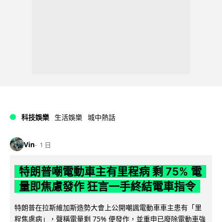
科技娛樂
生活娛樂
城中熱話
Vin
1 日
特朗普嘲電動車主有里程病 剩 75% 電
量即焦慮發作 狂言一手終結電車指令
特朗普在拉斯維加斯造勢大會上公開嘲諷電動車車主患有「里
程焦慮病」，聲稱電量剩 75% 便發作，並重申已廢除電動車強