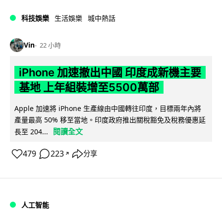
科技娛樂
生活娛樂
城中熱話
Vin
22 小時
iPhone 加速撤出中國 印度成新機主要
基地 上年組裝增至5500萬部
Apple 加速將 iPhone 生產線由中國轉往印度，目標兩年內將
產量最高 50% 移至當地。印度政府推出關稅豁免及稅務優惠延
閱讀全文
長至 204...
479
223
分享
↗
人工智能