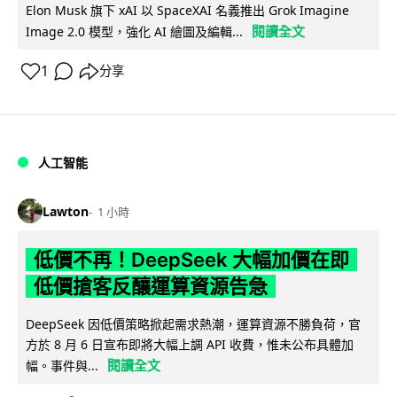
Elon Musk 旗下 xAI 以 SpaceXAI 名義推出 Grok Imagine
閱讀全文
Image 2.0 模型，強化 AI 繪圖及編輯...
1
分享
人工智能
Lawton
1 小時
低價不再！DeepSeek 大幅加價在即
低價搶客反釀運算資源告急
DeepSeek 因低價策略掀起需求熱潮，運算資源不勝負荷，官
方於 8 月 6 日宣布即將大幅上調 API 收費，惟未公布具體加
閱讀全文
幅。事件與...