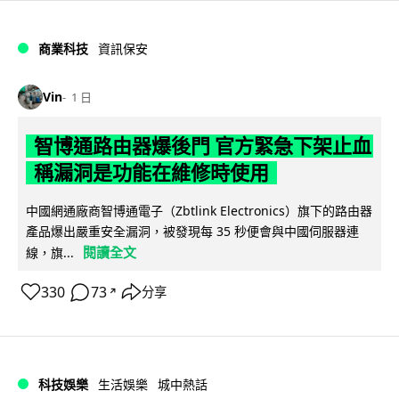
商業科技
資訊保安
Vin
1 日
智博通路由器爆後門 官方緊急下架止血
稱漏洞是功能在維修時使用
中國網通廠商智博通電子（Zbtlink Electronics）旗下的路由器
產品爆出嚴重安全漏洞，被發現每 35 秒便會與中國伺服器連
閱讀全文
線，旗...
330
73
分享
↗
科技娛樂
生活娛樂
城中熱話