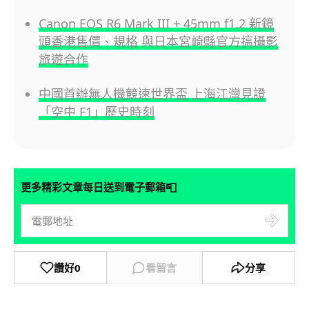
Canon EOS R6 Mark III + 45mm f1.2 新鏡
頭香港售價、規格 與日本宮崎縣官方搞攝影
旅遊合作
中國首辦無人機競速世界盃 上海江灣見證
「空中 F1」歷史時刻
📮
更多精彩文章每日送到電子郵箱
讚好
0
看留言
分享