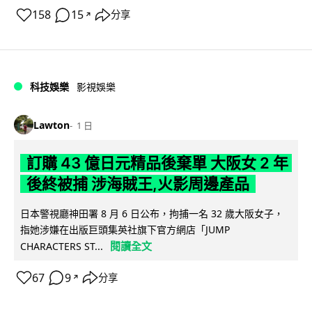
158
15
分享
↗
科技娛樂
影視娛樂
Lawton
1 日
訂購 43 億日元精品後棄單 大阪女 2 年
後終被捕 涉海賊王,火影周邊產品
日本警視廳神田署 8 月 6 日公布，拘捕一名 32 歲大阪女子，
指她涉嫌在出版巨頭集英社旗下官方網店「JUMP
閱讀全文
CHARACTERS ST...
67
9
分享
↗