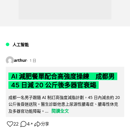
人工智能
arthur
1 日
AI 減肥餐單配合高強度操練 成都男
45 日減 20 公斤後多器官衰竭
成都一名男子跟隨 AI 制訂高強度減脂計劃，45 日內減去約 20
公斤後昏迷送院。醫生診斷他患上尿源性膿毒症、膿毒性休克
閱讀全文
及多器官功能障礙。...
22
4
分享
↗