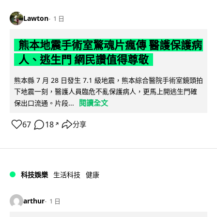
Lawton
1 日
熊本地震手術室驚魂片瘋傳 醫護保護病
人、逃生門 網民讚值得尊敬
熊本縣 7 月 28 日發生 7.1 級地震，熊本綜合醫院手術室鏡頭拍
下地震一刻，醫護人員臨危不亂保護病人，更馬上開逃生門確
閱讀全文
保出口流通。片段...
67
18
分享
↗
科技娛樂
生活科技
健康
arthur
1 日