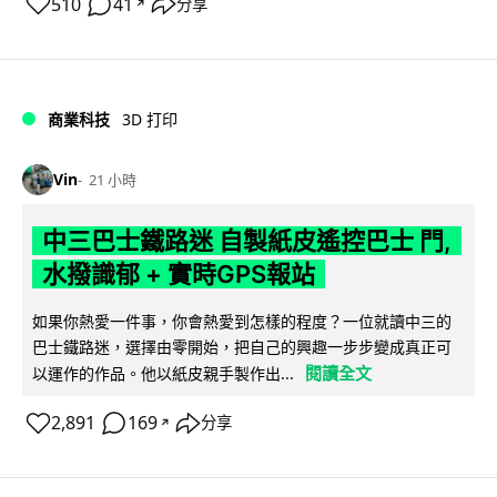
510
41
分享
↗
商業科技
3D 打印
Vin
21 小時
中三巴士鐵路迷 自製紙皮遙控巴士 門,
水撥識郁 + 實時GPS報站
如果你熱愛一件事，你會熱愛到怎樣的程度？一位就讀中三的
巴士鐵路迷，選擇由零開始，把自己的興趣一步步變成真正可
閱讀全文
以運作的作品。他以紙皮親手製作出...
2,891
169
分享
↗