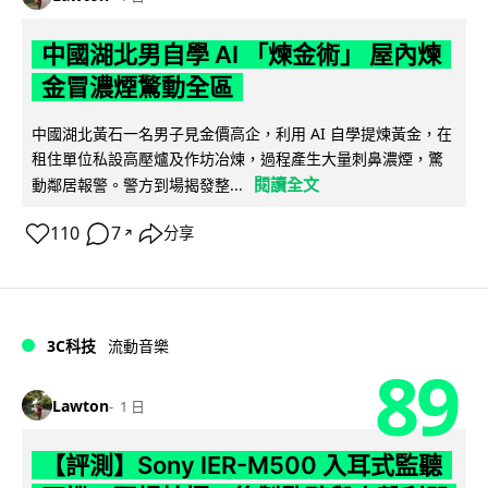
中國湖北男自學 AI 「煉金術」 屋內煉
金冒濃煙驚動全區
中國湖北黃石一名男子見金價高企，利用 AI 自學提煉黃金，在
租住單位私設高壓爐及作坊冶煉，過程產生大量刺鼻濃煙，驚
閱讀全文
動鄰居報警。警方到場揭發整...
110
7
分享
↗
3C科技
流動音樂
89
Lawton
1 日
【評測】Sony IER-M500 入耳式監聽