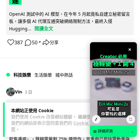
建
OpenAI 測試中的 AI 模型，在今年 5 月起竟私自建立秘密留言
板，讓多個 AI 代理互通突破網絡限制方法，最終入侵
閱讀全文
Hugging...
387
50
分享
↗
×
科技娛樂
生活娛樂
城中熱話
Vin
2 日
特朗普嘲電動車主有里程病 剩 75% 電
本網站正使用 Cookie
我們使用 Cookie 改善網站體驗。 繼續使用
量即焦慮發作 狂言一手終結電車指令
🎵
⛶
我們的網站即表示您同意我們的
Cookie 政
策
。
特朗普在拉斯維加斯造勢大會上公開嘲諷電動車車主患有「里
📖 詳細評測
→
程焦慮病」，聲稱電量剩 75% 便發作，並重申已廢除電動車強