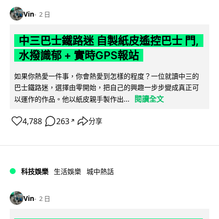
Vin
2 日
中三巴士鐵路迷 自製紙皮遙控巴士 門,
水撥識郁 + 實時GPS報站
如果你熱愛一件事，你會熱愛到怎樣的程度？一位就讀中三的
巴士鐵路迷，選擇由零開始，把自己的興趣一步步變成真正可
閱讀全文
以運作的作品。他以紙皮親手製作出...
4,788
263
分享
↗
科技娛樂
生活娛樂
城中熱話
Vin
2 日