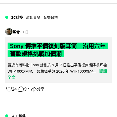
3C科技
流動音樂
音樂耳機
藍骨
1 日
Sony 傳推平價復刻版耳筒 沿用六年
舊款規格挑戰加價潮
最近有爆料指 Sony 計劃於 9 月 7 日推出平價復刻版降噪耳機
閱讀
WH-1000XM4C，規格幾乎與 2020 年 WH-1000XM4...
全文
24
9
分享
↗
人工智能