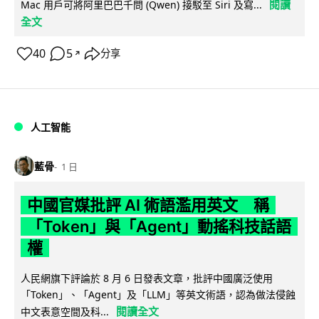
閱讀
Mac 用戶可將阿里巴巴千問 (Qwen) 接駁至 Siri 及寫...
全文
40
5
分享
↗
人工智能
藍骨
1 日
中國官媒批評 AI 術語濫用英文 稱
「Token」與「Agent」動搖科技話語
權
人民網旗下評論於 8 月 6 日發表文章，批評中國廣泛使用
「Token」、「Agent」及「LLM」等英文術語，認為做法侵蝕
閱讀全文
中文表意空間及科...