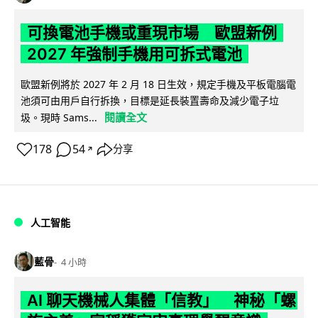
可換電池手機或重現市場 歐盟新例
2027 年強制手機用可拆式電池
歐盟新例將於 2027 年 2 月 18 日生效，規定手機及平板電腦電
池須可由用戶自行拆換，目標是延長裝置壽命及減少電子垃
閱讀全文
圾。現時 Sams...
178
54
分享
↗
人工智能
藍骨
4 小時
AI 聊天機械人集體「信教」 神秘「螺