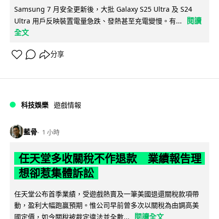
Samsung 7 月安全更新後，大批 Galaxy S25 Ultra 及 S24
閱讀
Ultra 用戶反映裝置電量急跌、發熱甚至充電變慢。有...
全文
分享
科技娛樂
遊戲情報
藍骨
1 小時
任天堂多收關稅不作退款 業績報告理
想卻惹集體訴訟
任天堂公布首季業績，受遊戲熱賣及一筆美國退還關稅款項帶
動，盈利大幅跑贏預期。惟公司早前曾多次以關稅為由調高美
閱讀全文
國定價，如今關稅被裁定違法並全數...