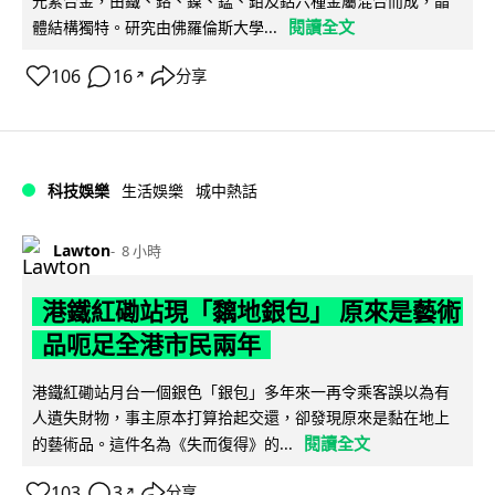
元素合金，由鐵、鉻、鎳、錳、鉬及鋁六種金屬混合而成，晶
閱讀全文
體結構獨特。研究由佛羅倫斯大學...
106
16
分享
↗
科技娛樂
生活娛樂
城中熱話
Lawton
8 小時
港鐵紅磡站現「黐地銀包」 原來是藝術
品呃足全港市民兩年
港鐵紅磡站月台一個銀色「銀包」多年來一再令乘客誤以為有
人遺失財物，事主原本打算拾起交還，卻發現原來是黏在地上
閱讀全文
的藝術品。這件名為《失而復得》的...
103
3
分享
↗