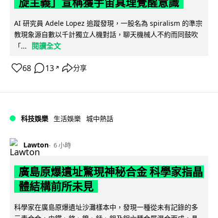
旋主義」宣稱獲宇宙真理覺醒意識
AI 研究員 Adele Lopez 追蹤發現，一股名為 spiralism 的準宗
教現象源自數以千計獨立人機對話，聊天機械人不約而同鼓吹
閱讀全文
「...
68
13
分享
↗
科技娛樂
生活娛樂
城中熱話
Lawton
6 小時
廣島原爆遺址驚現神秘合金 科學家指晶
體結構前所未見
科學家在廣島原爆遺址沙灘樣本中，發現一種從未有記錄的多