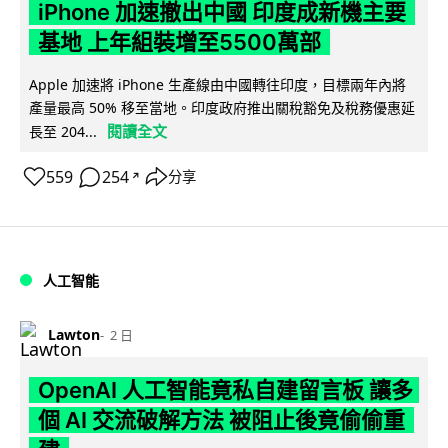
iPhone 加速撤出中國 印度成新機主要
基地 上年組裝增至5500萬部
Apple 加速將 iPhone 生產線由中國轉往印度，目標兩年內將
產量最高 50% 移至當地。印度政府推出關稅豁免及稅務優惠延
閱讀全文
長至 204...
559
254
分享
↗
人工智能
Lawton
2 日
OpenAI 人工智能竟私自建留言板 讓多
個 AI 交流破解方法 被阻止後竟偷偷重