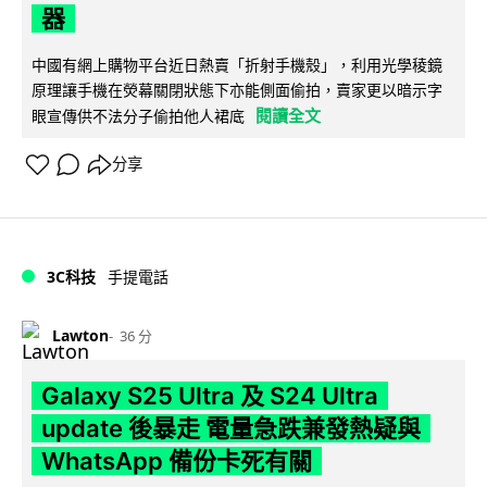
器
中國有網上購物平台近日熱賣「折射手機殼」，利用光學稜鏡
原理讓手機在熒幕關閉狀態下亦能側面偷拍，賣家更以暗示字
閱讀全文
眼宣傳供不法分子偷拍他人裙底
分享
3C科技
手提電話
Lawton
36 分
Galaxy S25 Ultra 及 S24 Ultra
update 後暴走 電量急跌兼發熱疑與
WhatsApp 備份卡死有關