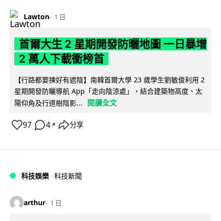
Lawton
1 日
首爾大生 2 星期開發防曬地圖 一日暴增
2 萬人下載衝榜首
【行路都要揀好有遮陰】南韓首爾大學 23 歲學生劉敏俊利用 2
星期開發防曬導航 App「走向陰涼處」，結合建築物高度、太
閱讀全文
陽仰角及行道樹陰影...
97
4
分享
↗
科技娛樂
科技新聞
arthur
1 日