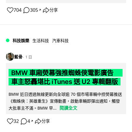
704
305
分享
↗
科技娛樂
生活科技
汽車科技
藍骨
1 日
BMW 車廂熒幕強推蜘蛛俠電影廣告
車主怒轟堪比 iTunes 送 U2 專輯翻版
BMW 近日透過無線更新向全球逾 70 個市場車輛中控熒幕推送
《蜘蛛俠：英雄重生》宣傳動畫，啟動車輛即彈出通知，觸發
閱讀全文
大批車主不滿。BMW 早...
32
4
分享
↗