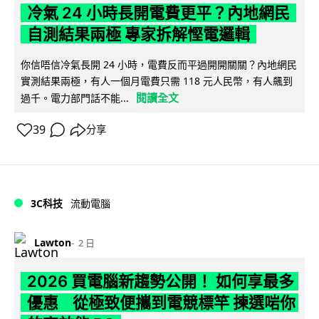
冷氣 24 小時長開電費更平？內地網民
自測結果兩極 專家拆解慳電邏輯
你信唔信冷氣長開 24 小時，電費反而平過開開關關？內地網民
實測結果兩極，有人一個月電費只需 118 元人民幣，有人飆到
閱讀全文
過千。電力部門話不能...
39
分享
3C科技
流動電腦
Lawton
2 日
2026 買電腦新趨勢公開！ 如何享最多
優惠 從極致便攜到電競標竿 揀選啱你