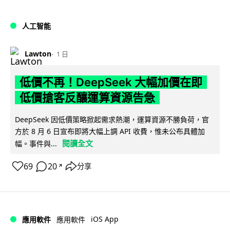
人工智能
Lawton
1 日
低價不再！DeepSeek 大幅加價在即
低價搶客反釀運算資源告急
DeepSeek 因低價策略掀起需求熱潮，運算資源不勝負荷，官
方於 8 月 6 日宣布即將大幅上調 API 收費，惟未公布具體加
閱讀全文
幅。事件與...
69
20
分享
↗
iOS App
應用軟件
應用軟件