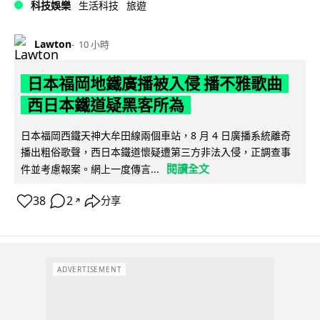
科技娛樂
生活科技
旅遊
Lawton
10 小時
日本福岡地鐵廣播被入侵 播不雅歌曲
西日本鐵道疑黑客所為
日本福岡西鐵天神大牟田線兩個車站，8 月 4 日廣播系統離奇
播出粗俗歌聲，西日本鐵道懷疑遭第三方非法入侵，正調查事
閱讀全文
件並考慮報案。網上一度傳言...
38
2
分享
↗
ADVERTISEMENT